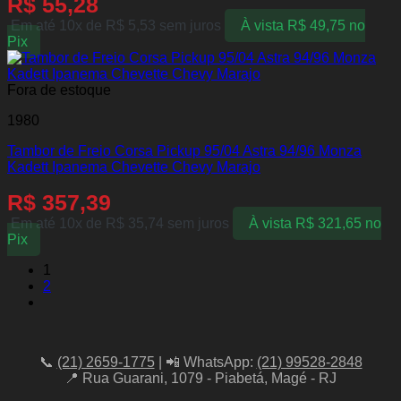
R$
55,28
Em até 10x de
R$
5,53
sem juros
À vista
R$
49,75
no
Pix
Fora de estoque
1980
Tambor de Freio Corsa Pickup 95/04 Astra 94/96 Monza
Kadett Ipanema Chevette Chevy Marajo
R$
357,39
Em até 10x de
R$
35,74
sem juros
À vista
R$
321,65
no
Pix
1
2
📞
(21) 2659-1775
| 📲 WhatsApp:
(21) 99528-2848
📍 Rua Guarani, 1079 - Piabetá, Magé - RJ