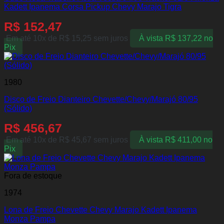
Kadett Ipanema Corsa Pickup Chevy Marajo Tigra
R$
152,47
Em até 10x de
R$
15,25
sem juros
À vista
R$
137,22
no
Pix
1980
Disco de Freio Dianteiro Chevette/Chevy/Marajó 80/95
(Sólido)
R$
456,67
Em até 10x de
R$
45,67
sem juros
À vista
R$
411,00
no
Pix
Fora de estoque
1974
Lona de Freio Chevette Chevy Marajo Kadett Ipanema
Monza Pampa