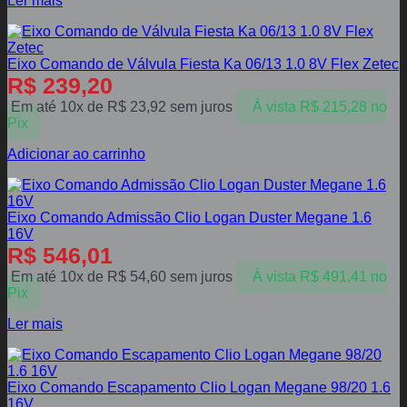
Ler mais
Eixo Comando de Válvula Fiesta Ka 06/13 1.0 8V Flex Zetec
R$
239,20
Em até 10x de
R$
23,92
sem juros
À vista
R$
215,28
no
Pix
Adicionar ao carrinho
Eixo Comando Admissão Clio Logan Duster Megane 1.6
16V
R$
546,01
Em até 10x de
R$
54,60
sem juros
À vista
R$
491,41
no
Pix
Ler mais
Eixo Comando Escapamento Clio Logan Megane 98/20 1.6
16V