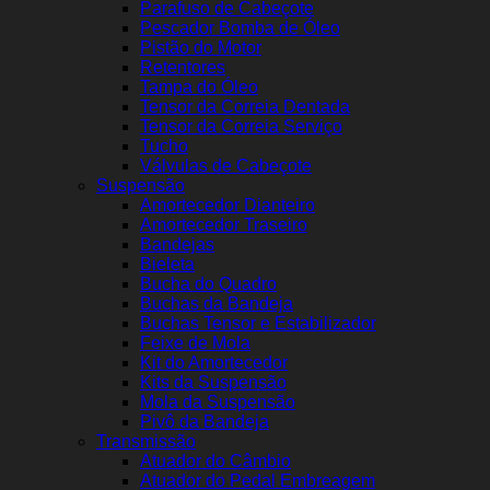
Parafuso de Cabeçote
Pescador Bomba de Óleo
Pistão do Motor
Retentores
Tampa do Óleo
Tensor da Correia Dentada
Tensor da Correia Serviço
Tucho
Válvulas de Cabeçote
Suspensão
Amortecedor Dianteiro
Amortecedor Traseiro
Bandejas
Bieleta
Bucha do Quadro
Buchas da Bandeja
Buchas Tensor e Estabilizador
Feixe de Mola
Kit do Amortecedor
Kits da Suspensão
Mola da Suspensão
Pivô da Bandeja
Transmissão
Atuador do Câmbio
Atuador do Pedal Embreagem