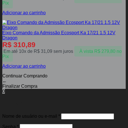
Pix
Adicionar ao carrinho
Eixo Comando da Admissão Ecosport Ka 17/21 1.5 12V
Dragon
R$
310,89
Em até 10x de
R$
31,09
sem juros
À vista
R$
279,80
no
Pix
Adicionar ao carrinho
Continuar Comprando
←
Finalizar Compra
0
Entrar
Obrigatório
Nome de usuário ou e-mail
*
Obrigatório
Senha
*