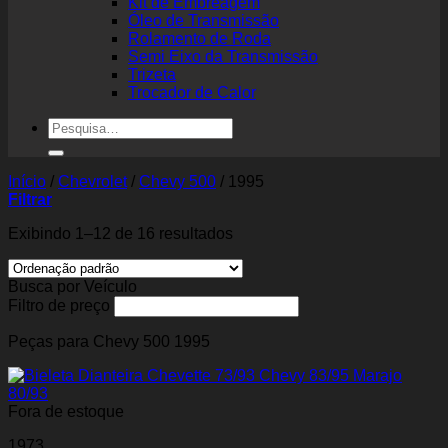
Kit de Embreagem
Óleo de Transmissão
Rolamento de Roda
Semi Eixo da Transmissão
Trizeta
Trocador de Calor
Pesquisar
por:
Início
/
Chevrolet
/
Chevy 500
/
1995
Filtrar
Exibindo 1–12 de 16 resultados
Busca por Veículo
Filtro de preço
Peças para Chevy 500 1995
Fora de estoque
1973