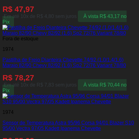
R$
47,97
Em até 10x de
R$
4,80
sem juros
À vista
R$
43,17
no
Pix
Fora de estoque
1974
Pastilha de Freio Dianteira Chevette 74/92 (1.0/1.4/1.6)
Marajo 82/90 Chevy 82/92 (1.6) Sp2 72/76 Variant 78/80
R$
78,27
Em até 10x de
R$
7,83
sem juros
À vista
R$
70,44
no
Pix
1974
Sensor de Temperatura Astra 95/96 Corsa 94/01 Blazer S10
95/00 Vectra 97/05 Kadett Ipanema Chevette