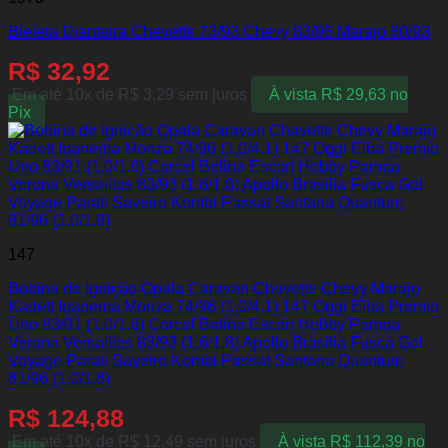
Bieleta Dianteira Chevette 73/93 Chevy 83/95 Marajo 80/93
R$
32,92
Em até 10x de
R$
3,29
sem juros
À vista
R$
29,63
no
Pix
147
Bobina de Ignição Opala Caravan Chavette Chevy Marajo
Kadett Ipanema Monza 74/96 (1.0/4.1) 147 Oggi Elba Premio
Uno 83/91 (1.0/1.6) Corcel Belina Escort Hobby Pampa
Verona Versailles 83/93 (1.6/1.8) Apollo Brasilia Fusca Gol
Voyage Parati Saveiro Kombi Passat Santana Quantum
81/96 (1.0/1.8)
R$
124,88
Em até 10x de
R$
12,49
sem juros
À vista
R$
112,39
no