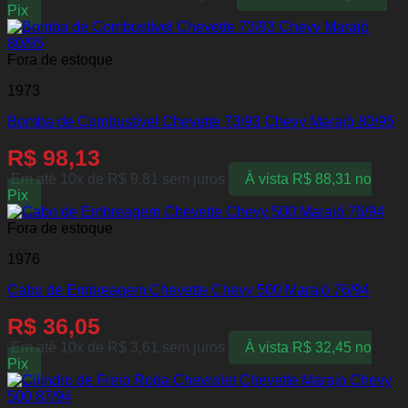
Pix
Fora de estoque
1973
Bomba de Combustível Chevette 73/93 Chevy Marajó 80/95
R$
98,13
Em até 10x de
R$
9,81
sem juros
À vista
R$
88,31
no
Pix
Fora de estoque
1976
Cabo de Embreagem Chevette Chevy 500 Marajó 76/94
R$
36,05
Em até 10x de
R$
3,61
sem juros
À vista
R$
32,45
no
Pix