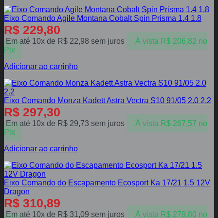
Eixo Comando Agile Montana Cobalt Spin Prisma 1.4 1.8
R$
229,80
Em até 10x de
R$
22,98
sem juros
À vista
R$
206,82
no
Pix
Adicionar ao carrinho
Eixo Comando Monza Kadett Astra Vectra S10 91/05 2.0 2.2
R$
297,30
Em até 10x de
R$
29,73
sem juros
À vista
R$
267,57
no
Pix
Adicionar ao carrinho
Eixo Comando do Escapamento Ecosport Ka 17/21 1.5 12V
Dragon
R$
310,89
Em até 10x de
R$
31,09
sem juros
À vista
R$
279,80
no