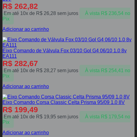
R$
262,82
Em até 10x de
R$
26,28
sem juros
À vista
R$
236,54
no
Pix
Adicionar ao carrinho
Eixo Comando de Válvula Fox 03/10 Gol G4 06/10 1.0 8v
EA111
R$
282,67
Em até 10x de
R$
28,27
sem juros
À vista
R$
254,41
no
Pix
Adicionar ao carrinho
Eixo Comando Corsa Classic Celta Prisma 95/09 1.0 8V
R$
199,49
Em até 10x de
R$
19,95
sem juros
À vista
R$
179,54
no
Pix
Adicionar ao carrinho