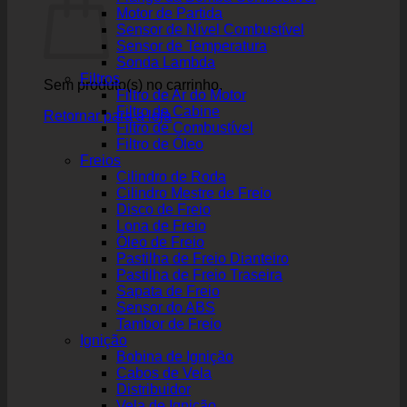
Motor de Partida
Sensor de Nível Combustível
Sensor de Temperatura
Sonda Lambda
Filtros
Sem produto(s) no carrinho.
Filtro de Ar do Motor
Filtro de Cabine
Retornar para a loja
Filtro de Combustível
Filtro de Óleo
Freios
Cilindro de Roda
Cilindro Mestre de Freio
Disco de Freio
Lona de Freio
Óleo de Freio
Pastilha de Freio Dianteiro
Pastilha de Freio Traseira
Sapata de Freio
Sensor do ABS
Tambor de Freio
Ignição
Bobina de Ignição
Cabos de Vela
Distribuidor
Vela de Ignição