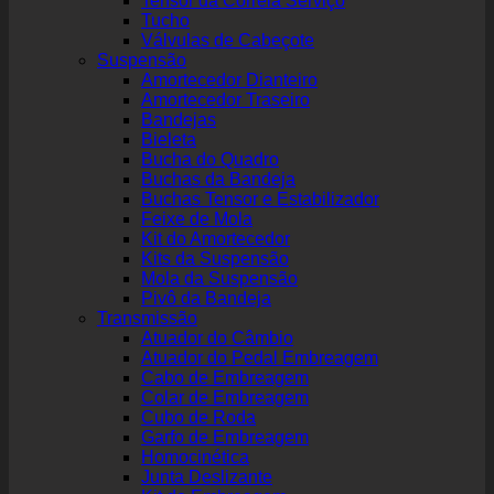
Tensor da Correia Serviço
Tucho
Válvulas de Cabeçote
Suspensão
Amortecedor Dianteiro
Amortecedor Traseiro
Bandejas
Bieleta
Bucha do Quadro
Buchas da Bandeja
Buchas Tensor e Estabilizador
Feixe de Mola
Kit do Amortecedor
Kits da Suspensão
Mola da Suspensão
Pivô da Bandeja
Transmissão
Atuador do Câmbio
Atuador do Pedal Embreagem
Cabo de Embreagem
Colar de Embreagem
Cubo de Roda
Garfo de Embreagem
Homocinética
Junta Deslizante