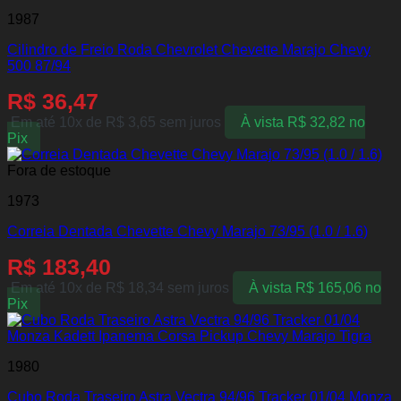
1987
Cilindro de Freio Roda Chevrolet Chevette Marajo Chevy
500 87/94
R$
36,47
Em até 10x de
R$
3,65
sem juros
À vista
R$
32,82
no
Pix
Fora de estoque
1973
Correia Dentada Chevette Chevy Marajo 73/95 (1.0 / 1.6)
R$
183,40
Em até 10x de
R$
18,34
sem juros
À vista
R$
165,06
no
Pix
1980
Cubo Roda Traseiro Astra Vectra 94/96 Tracker 01/04 Monza