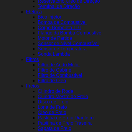
Reservatório Óleo de Direção
Terminal de Direção
Elétrica
Bico Injetor
Bomba de Combustível
Corpo Borboleta TBI
Flange da Bomba Combustível
Motor de Partida
Sensor de Nível Combustível
Sensor de Temperatura
Sonda Lambda
Filtros
Filtro de Ar do Motor
Filtro de Cabine
Filtro de Combustível
Filtro de Óleo
Freios
Cilindro de Roda
Cilindro Mestre de Freio
Disco de Freio
Lona de Freio
Óleo de Freio
Pastilha de Freio Dianteiro
Pastilha de Freio Traseira
Sapata de Freio