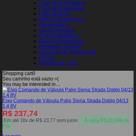
Cabo de Embreagem
Colar de Embreagem
Cubo de Roda
Garfo de Embreagem
Homocinética
Junta Deslizante
Kit de Embreagem
Óleo de Transmissão
Rolamento de Roda
Semi Eixo da Transmissão
Trizeta
Trocador de Calor
Shopping cart
0
Seu carrinho está vazio =(
You may be interested in…
Eixo Comando de Válvula Palio Siena Strada Doblo 04/13
1.4 8V
R$
237,74
Em até 10x de
R$
23,77
sem juros
À vista
R$
213,96
no
Pix