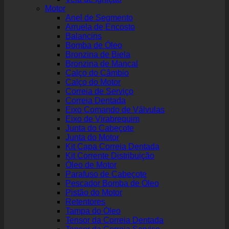
Motor
Anel de Segmento
Arruela de Encosto
Balancins
Bomba de Óleo
Bronzina de Biela
Bronzina de Mancal
Calço do Câmbio
Calço do Motor
Correia de Serviço
Correia Dentada
Eixo Comando de Válvulas
Eixo de Virabrequim
Junta do Cabeçote
Junta do Motor
Kit Capa Correia Dentada
Kit Corrente Distribuição
Óleo de Motor
Parafuso de Cabeçote
Pescador Bomba de Óleo
Pistão do Motor
Retentores
Tampa do Óleo
Tensor da Correia Dentada