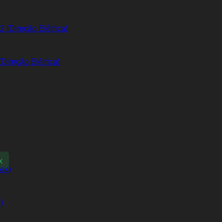
Direção Elétrica)
x
)