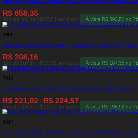
Atuador Hidráulico Câmbio Novo Corsa Meriva Montana Cobalt
R$
658,35
Em até 10x de
R$
65,84
sem juros
À vista
R$
592,52
no Pi
2006
Balancim Corsa Celta Classic Prisma Onix Cobalt Spin Palio 
R$
208,16
Em até 10x de
R$
20,82
sem juros
À vista
R$
187,35
no Pi
2012
Bandeja Balança Cobalt 12/20 Spin 12/24 Onix 13/20 Prisma 
R$
221,02
R$
224,57
-
Em até 10x de
R$
22,10
sem juros
À vista
R$
198,92
no Pi
2017
Barra Axial Cobalt 17/20 Spin 17/23 Onix 17/19 Prisma 17/22 (