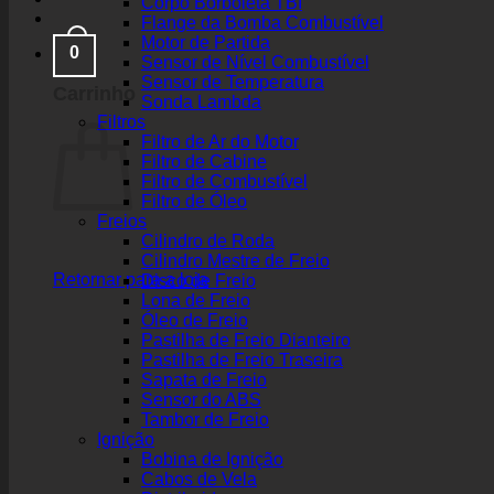
Corpo Borboleta TBI
Flange da Bomba Combustível
Motor de Partida
0
Sensor de Nível Combustível
Sensor de Temperatura
Carrinho
Sonda Lambda
Filtros
Filtro de Ar do Motor
Filtro de Cabine
Filtro de Combustível
Filtro de Óleo
Freios
Cilindro de Roda
Cilindro Mestre de Freio
Retornar para a loja
Disco de Freio
Lona de Freio
Óleo de Freio
Pastilha de Freio Dianteiro
Pastilha de Freio Traseira
Sapata de Freio
Sensor do ABS
Tambor de Freio
Ignição
Bobina de Ignição
Cabos de Vela