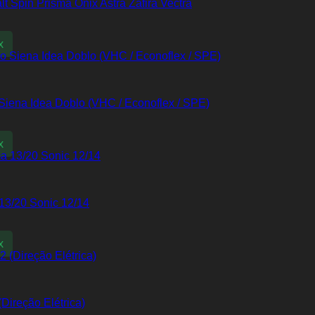
 Spin Prisma Onix Astra Zafira Vectra
x
Siena Idea Doblo (VHC / Econoflex / SPE)
x
13/20 Sonic 12/14
x
Direção Elétrica)