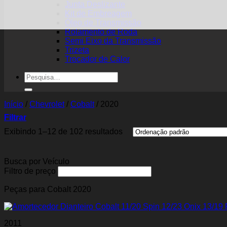
Junta Deslizante
Kit de Embreagem
Óleo de Transmissão
Rolamento de Roda
Semi Eixo da Transmissão
Trizeta
Trocador de Calor
Pesquisar
por:
Início
/
Chevrolet
/
Cobalt
/
2020
Filtrar
Exibindo 1–12 de 102 resultados
Busca por Veículo
Filtro de preço
Peças para Cobalt 2020
2011