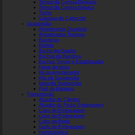
Tensor da Correia Dentada
Tensor da Correia Serviço
Tucho
Válvulas de Cabeçote
Suspensão
Amortecedor Dianteiro
Amortecedor Traseiro
Bandejas
Bieleta
Bucha do Quadro
Buchas da Bandeja
Buchas Tensor e Estabilizador
Feixe de Mola
Kit do Amortecedor
Kits da Suspensão
Mola da Suspensão
Pivô da Bandeja
Transmissão
Atuador do Câmbio
Atuador do Pedal Embreagem
Cabo de Embreagem
Colar de Embreagem
Cubo de Roda
Garfo de Embreagem
Homocinética