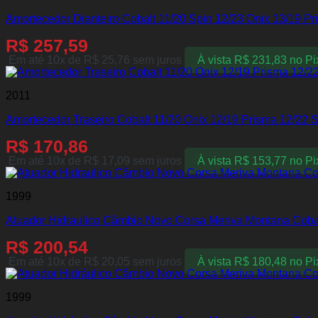
Amortecedor Dianteiro Cobalt 11/20 Spin 12/23 Onix 13/19 Pr
R$
257,59
Em até 10x de
R$
25,76
sem juros
À vista
R$
231,83
no Pi
2011
Amortecedor Traseiro Cobalt 11/20 Onix 12/19 Prisma 12/22 S
R$
170,86
Em até 10x de
R$
17,09
sem juros
À vista
R$
153,77
no Pi
1999
Atuador Hidraulico Câmbio Novo Corsa Meriva Montana Cobalt
R$
200,54
Em até 10x de
R$
20,05
sem juros
À vista
R$
180,48
no Pi
1999