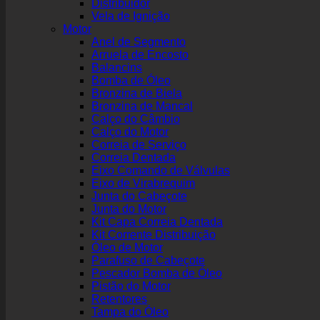
Distribuidor
Vela de Ignição
Motor
Anel de Segmento
Arruela de Encosto
Balancins
Bomba de Óleo
Bronzina de Biela
Bronzina de Mancal
Calço do Câmbio
Calço do Motor
Correia de Serviço
Correia Dentada
Eixo Comando de Válvulas
Eixo de Virabrequim
Junta do Cabeçote
Junta do Motor
Kit Capa Correia Dentada
Kit Corrente Distribuição
Óleo de Motor
Parafuso de Cabeçote
Pescador Bomba de Óleo
Pistão do Motor
Retentores
Tampa do Óleo