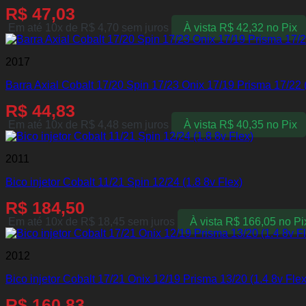
R$
47,03
Em até 10x de
R$
4,70
sem juros
À vista
R$
42,32
no Pix
2017
Barra Axial Cobalt 17/20 Spin 17/23 Onix 17/19 Prisma 17/22 (
R$
44,83
Em até 10x de
R$
4,48
sem juros
À vista
R$
40,35
no Pix
2011
Bico injetor Cobalt 11/21 Spin 12/24 (1.8 8v Flex)
R$
184,50
Em até 10x de
R$
18,45
sem juros
À vista
R$
166,05
no Pi
2012
Bico injetor Cobalt 17/21 Onix 12/19 Prisma 13/20 (1.4 8v Flex
R$
160,83