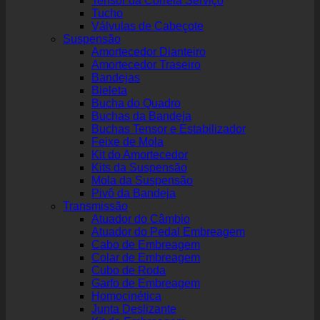
Tensor da Correia Serviço
Tucho
Válvulas de Cabeçote
Suspensão
Amortecedor Dianteiro
Amortecedor Traseiro
Bandejas
Bieleta
Bucha do Quadro
Buchas da Bandeja
Buchas Tensor e Estabilizador
Feixe de Mola
Kit do Amortecedor
Kits da Suspensão
Mola da Suspensão
Pivô da Bandeja
Transmissão
Atuador do Câmbio
Atuador do Pedal Embreagem
Cabo de Embreagem
Colar de Embreagem
Cubo de Roda
Garfo de Embreagem
Homocinética
Junta Deslizante