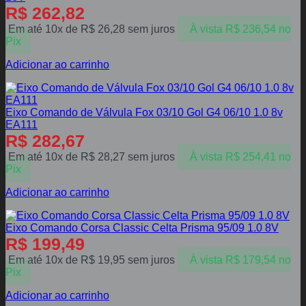
R$
262,82
Em até 10x de
R$
26,28
sem juros
À vista
R$
236,54
no
Pix
Adicionar ao carrinho
Eixo Comando de Válvula Fox 03/10 Gol G4 06/10 1.0 8v
EA111
R$
282,67
Em até 10x de
R$
28,27
sem juros
À vista
R$
254,41
no
Pix
Adicionar ao carrinho
Eixo Comando Corsa Classic Celta Prisma 95/09 1.0 8V
R$
199,49
Em até 10x de
R$
19,95
sem juros
À vista
R$
179,54
no
Pix
Adicionar ao carrinho