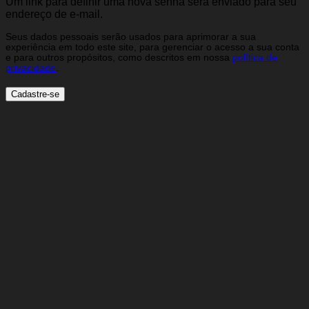
Um link para definir uma nova senha será enviado para seu
endereço de e-mail.
Seus dados pessoais serão usados para aprimorar a sua
experiência em todo este site, para gerenciar o acesso a sua conta
e para outros propósitos, como descritos em nossa
política de
privacidade
.
Cadastre-se