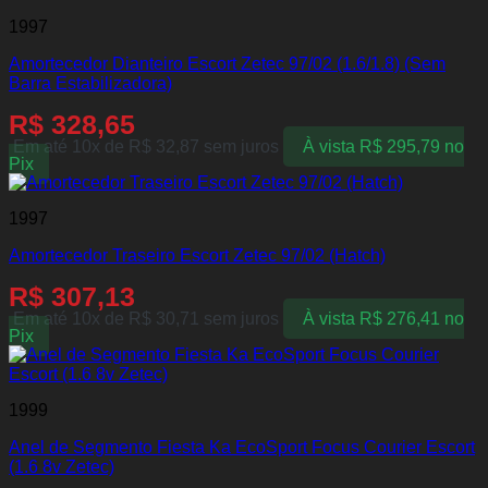
1997
Amortecedor Dianteiro Escort Zetec 97/02 (1.6/1.8) (Sem
Barra Estabilizadora)
R$
328,65
Em até 10x de
R$
32,87
sem juros
À vista
R$
295,79
no
Pix
1997
Amortecedor Traseiro Escort Zetec 97/02 (Hatch)
R$
307,13
Em até 10x de
R$
30,71
sem juros
À vista
R$
276,41
no
Pix
1999
Anel de Segmento Fiesta Ka EcoSport Focus Courier Escort
(1.6 8v Zetec)