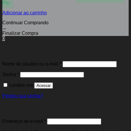
Pix
Adicionar ao carrinho
Continuar Comprando
←
Finalizar Compra
0
Entrar
Obrigatório
Nome de usuário ou e-mail
*
Obrigatório
Senha
*
Lembre-me
Acessar
Perdeu sua senha?
Cadastre-se
Obrigatório
Endereço de e-mail
*