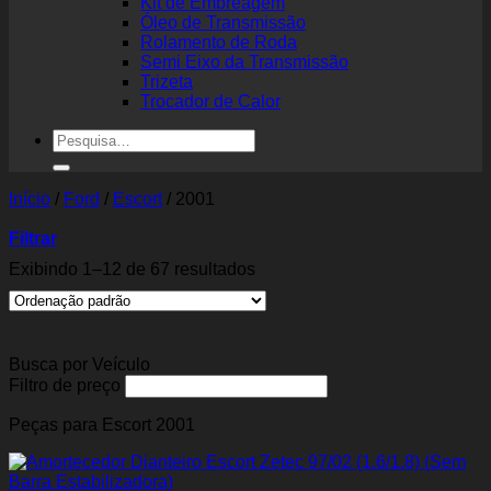
Kit de Embreagem
Óleo de Transmissão
Rolamento de Roda
Semi Eixo da Transmissão
Trizeta
Trocador de Calor
Pesquisar
por:
Início
/
Ford
/
Escort
/
2001
Filtrar
Exibindo 1–12 de 67 resultados
Busca por Veículo
Filtro de preço
Peças para Escort 2001