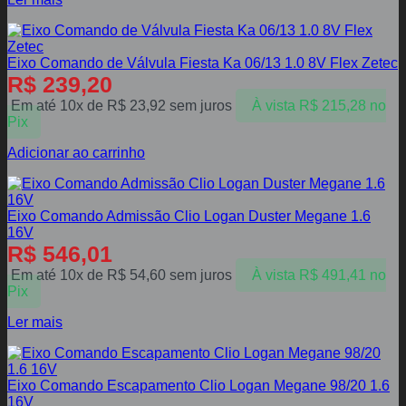
Eixo Comando de Válvula Fiesta Ka 06/13 1.0 8V Flex Zetec
R$
239,20
Em até 10x de
R$
23,92
sem juros
À vista
R$
215,28
no
Pix
Adicionar ao carrinho
Eixo Comando Admissão Clio Logan Duster Megane 1.6
16V
R$
546,01
Em até 10x de
R$
54,60
sem juros
À vista
R$
491,41
no
Pix
Ler mais
Eixo Comando Escapamento Clio Logan Megane 98/20 1.6
16V