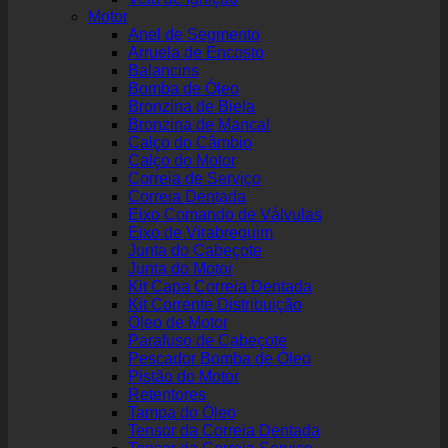
Motor
Anel de Segmento
Arruela de Encosto
Balancins
Bomba de Óleo
Bronzina de Biela
Bronzina de Mancal
Calço do Câmbio
Calço do Motor
Correia de Serviço
Correia Dentada
Eixo Comando de Válvulas
Eixo de Virabrequim
Junta do Cabeçote
Junta do Motor
Kit Capa Correia Dentada
Kit Corrente Distribuição
Óleo de Motor
Parafuso de Cabeçote
Pescador Bomba de Óleo
Pistão do Motor
Retentores
Tampa do Óleo
Tensor da Correia Dentada