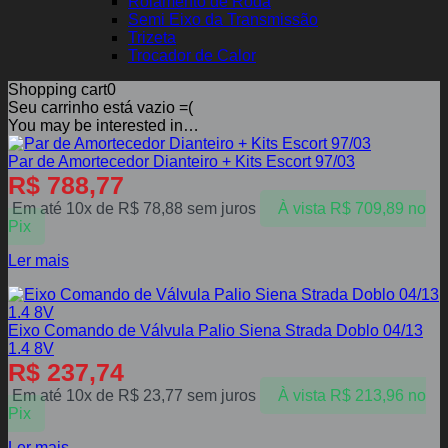
Rolamento de Roda
Semi Eixo da Transmissão
Trizeta
Trocador de Calor
Shopping cart
0
Seu carrinho está vazio =(
You may be interested in…
Par de Amortecedor Dianteiro + Kits Escort 97/03
R$
788,77
Em até 10x de
R$
78,88
sem juros
À vista
R$
709,89
no
Pix
Ler mais
Eixo Comando de Válvula Palio Siena Strada Doblo 04/13
1.4 8V
R$
237,74
Em até 10x de
R$
23,77
sem juros
À vista
R$
213,96
no
Pix
Ler mais