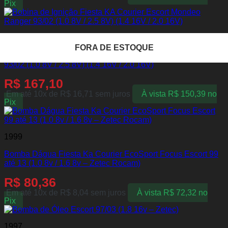
Pix
1993
FORA DE ESTOQUE
FORA DE ESTOQUE
FORA DE ESTOQUE
FORA DE ESTOQUE
FORA DE ESTOQUE
Bobina de Ignição Fiesta KA Courier Escort Mondeo Ranger
93/02 (1.0 8V / 2.5 8V) (1.4 16V / 2.0 16V)
R$
167,10
Em até 10x de
R$
16,71
sem juros
À vista
R$
150,39
no
Pix
1999
Bomba Dágua Fiesta Ka Courier EcoSport Focus Escort 99
até 13 (1.0 8v / 1.6 8v – Zetec Rocam)
R$
80,36
Em até 10x de
R$
8,04
sem juros
À vista
R$
72,32
no
Pix
1997