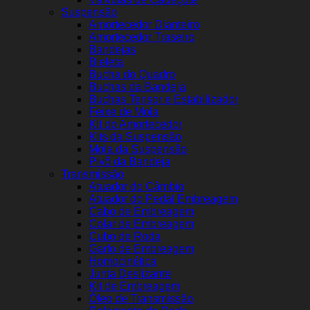
Suspensão
Amortecedor Dianteiro
Amortecedor Traseiro
Bandejas
Bieleta
Bucha do Quadro
Buchas da Bandeja
Buchas Tensor e Estabilizador
Feixe de Mola
Kit do Amortecedor
Kits da Suspensão
Mola da Suspensão
Pivô da Bandeja
Transmissão
Atuador do Câmbio
Atuador do Pedal Embreagem
Cabo de Embreagem
Colar de Embreagem
Cubo de Roda
Garfo de Embreagem
Homocinética
Junta Deslizante
Kit de Embreagem
Óleo de Transmissão