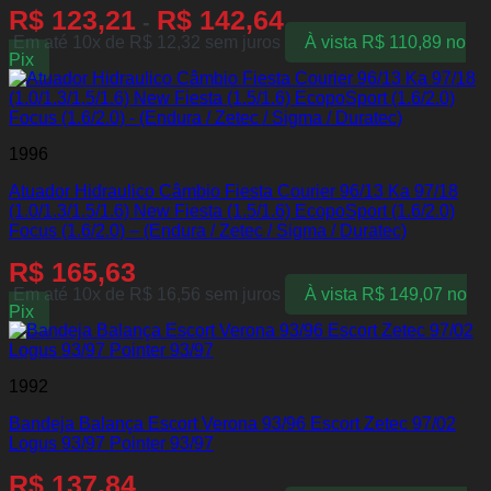
R$
123,21
R$
142,64
-
Em até 10x de
R$
12,32
sem juros
À vista
R$
110,89
no
Pix
1996
Atuador Hidraulico Câmbio Fiesta Courier 96/13 Ka 97/18
(1.0/1.3/1.5/1.6) New Fiesta (1.5/1.6) EcopoSport (1.6/2.0)
Focus (1.6/2.0) – (Endura / Zetec / Sigma / Duratec)
R$
165,63
Em até 10x de
R$
16,56
sem juros
À vista
R$
149,07
no
Pix
1992
Bandeja Balança Escort Verona 93/96 Escort Zetec 97/02
Logus 93/97 Pointer 93/97
R$
137,84