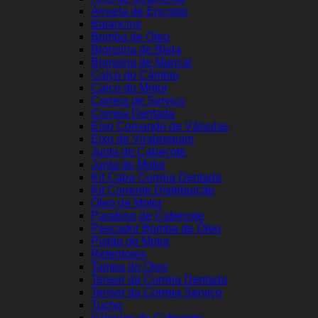
Arruela de Encosto
Balancins
Bomba de Óleo
Bronzina de Biela
Bronzina de Mancal
Calço do Câmbio
Calço do Motor
Correia de Serviço
Correia Dentada
Eixo Comando de Válvulas
Eixo de Virabrequim
Junta do Cabeçote
Junta do Motor
Kit Capa Correia Dentada
Kit Corrente Distribuição
Óleo de Motor
Parafuso de Cabeçote
Pescador Bomba de Óleo
Pistão do Motor
Retentores
Tampa do Óleo
Tensor da Correia Dentada
Tensor da Correia Serviço
Tucho
Válvulas de Cabeçote