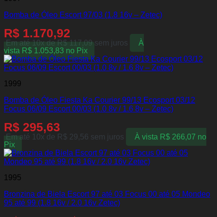
Bomba de Óleo Escort 97/03 (1.8 16v – Zetec)
R$
1.170,92
Em até 10x de
R$
117,09
sem juros
À
vista
R$
1.053,83
no Pix
1999
Bomba de Óleo Fiesta Ka Courier 99/13 Ecosport 03/12
Focus 06/09 Escort 00/03 (1.0 8v / 1.6 8v – Zetec)
R$
295,63
Em até 10x de
R$
29,56
sem juros
À vista
R$
266,07
no
Pix
1995
Bronzina de Biela Escort 97 até 03 Focus 00 até 05 Mondeo
95 até 99 (1.8 16v / 2.0 16v Zetec)