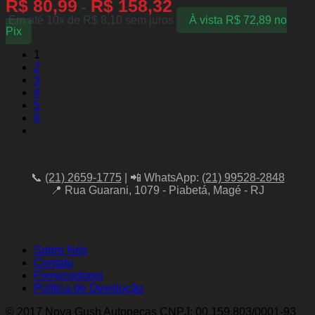
R$
80,99
R$
158,32
-
Em até 10x de
R$
8,10
sem juros
À vista
R$
72,89
no
Pix
1
2
3
4
5
6
📞
(21) 2659-1775
| 📲 WhatsApp:
(21) 99528-2848
📍 Rua Guarani, 1079 - Piabetá, Magé - RJ
Sobre Nós
Contato
Fornecedores
Política de Devolução
© 2017 Nova Gush Autopeças CNPJ: 00.159.803/0001-93