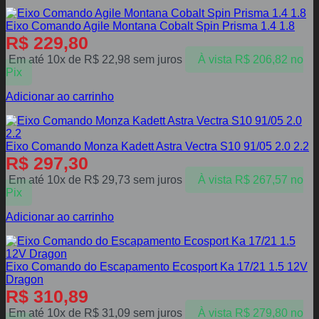
Eixo Comando Agile Montana Cobalt Spin Prisma 1.4 1.8
R$
229,80
Em até 10x de
R$
22,98
sem juros
À vista
R$
206,82
no
Pix
Adicionar ao carrinho
Eixo Comando Monza Kadett Astra Vectra S10 91/05 2.0 2.2
R$
297,30
Em até 10x de
R$
29,73
sem juros
À vista
R$
267,57
no
Pix
Adicionar ao carrinho
Eixo Comando do Escapamento Ecosport Ka 17/21 1.5 12V
Dragon
R$
310,89
Em até 10x de
R$
31,09
sem juros
À vista
R$
279,80
no