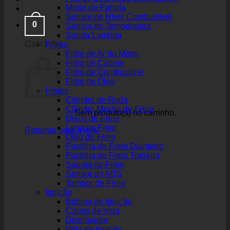
Motor de Partida
Sensor de Nível Combustível
0
Sensor de Temperatura
Sonda Lambda
Carrinho
Filtros
Filtro de Ar do Motor
Filtro de Cabine
Filtro de Combustível
Filtro de Óleo
Freios
Cilindro de Roda
Cilindro Mestre de Freio
Sem produto(s) no carrinho.
Disco de Freio
Lona de Freio
Retornar para a loja
Óleo de Freio
Pastilha de Freio Dianteiro
Pastilha de Freio Traseira
Sapata de Freio
Sensor do ABS
Tambor de Freio
Ignição
Bobina de Ignição
Cabos de Vela
Distribuidor
Vela de Ignição