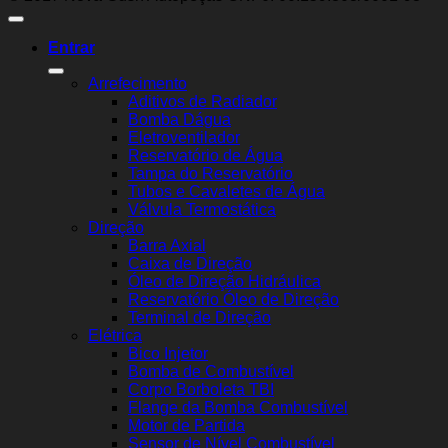
Entrar
Arrefecimento
Aditivos de Radiador
Bomba Dágua
Eletroventilador
Reservatório de Água
Tampa do Reservatório
Tubos e Cavaletes de Água
Válvula Termostática
Direção
Barra Axial
Caixa de Direção
Óleo de Direção Hidráulica
Reservatório Óleo de Direção
Terminal de Direção
Elétrica
Bico Injetor
Bomba de Combustível
Corpo Borboleta TBI
Flange da Bomba Combustível
Motor de Partida
Sensor de Nível Combustível