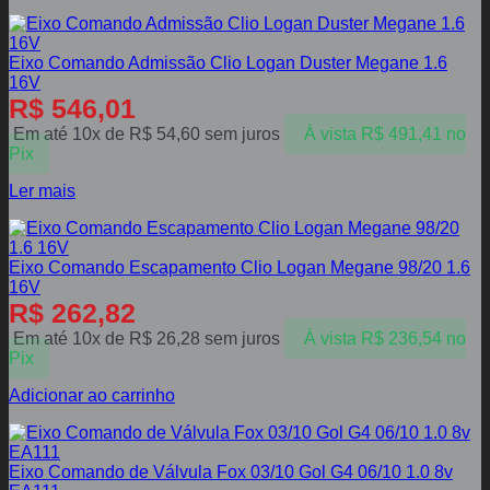
Eixo Comando Admissão Clio Logan Duster Megane 1.6
16V
R$
546,01
Em até 10x de
R$
54,60
sem juros
À vista
R$
491,41
no
Pix
Ler mais
Eixo Comando Escapamento Clio Logan Megane 98/20 1.6
16V
R$
262,82
Em até 10x de
R$
26,28
sem juros
À vista
R$
236,54
no
Pix
Adicionar ao carrinho
Eixo Comando de Válvula Fox 03/10 Gol G4 06/10 1.0 8v