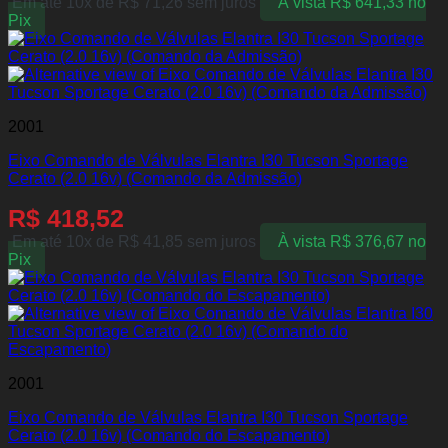
Em até 10x de
R$
71,26
sem juros
À vista
R$
641,33
no
Pix
2001
Eixo Comando de Válvulas Elantra I30 Tucson Sportage
Cerato (2.0 16v) (Comando da Admissão)
R$
418,52
Em até 10x de
R$
41,85
sem juros
À vista
R$
376,67
no
Pix
2001
Eixo Comando de Válvulas Elantra I30 Tucson Sportage
Cerato (2.0 16v) (Comando do Escapamento)