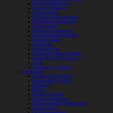
Eixo de Virabrequim
Junta do Cabeçote
Junta do Motor
Kit Capa Correia Dentada
Kit Corrente Distribuição
Óleo de Motor
Parafuso de Cabeçote
Pescador Bomba de Óleo
Pistão do Motor
Retentores
Tampa do Óleo
Tensor da Correia Dentada
Tensor da Correia Serviço
Tucho
Válvulas de Cabeçote
Suspensão
Amortecedor Dianteiro
Amortecedor Traseiro
Bandejas
Bieleta
Bucha do Quadro
Buchas da Bandeja
Buchas Tensor e Estabilizador
Feixe de Mola
Kit do Amortecedor