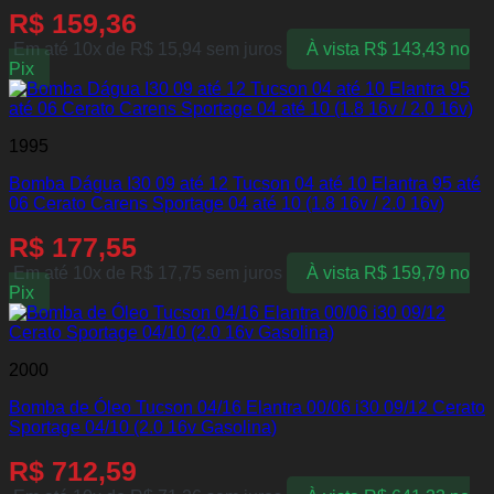
R$
159,36
Em até 10x de
R$
15,94
sem juros
À vista
R$
143,43
no
Pix
1995
Bomba Dágua I30 09 até 12 Tucson 04 até 10 Elantra 95 até
06 Cerato Carens Sportage 04 até 10 (1.8 16v / 2.0 16v)
R$
177,55
Em até 10x de
R$
17,75
sem juros
À vista
R$
159,79
no
Pix
2000
Bomba de Óleo Tucson 04/16 Elantra 00/06 i30 09/12 Cerato
Sportage 04/10 (2.0 16v Gasolina)
R$
712,59