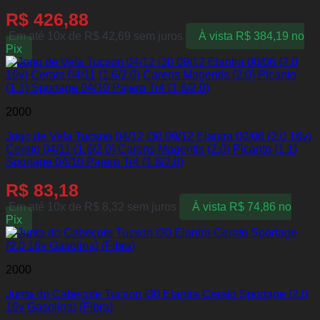
R$
426,88
Em até 10x de
R$
42,69
sem juros
À vista
R$
384,19
no
Pix
2000
Jogo de Vela Tucson 04/12 i30 09/12 Elantra 00/06 (2.0 16v)
Cerato 04/11 (1.6/2.0) Carens Magentis (2.0) Picanto (1.1)
Sportage 04/10 Pajero Tr4 (1.8/2.0)
R$
83,18
Em até 10x de
R$
8,32
sem juros
À vista
R$
74,86
no
Pix
2000
Junta do Cabeçote Tucson i30 Elantra Cerato Sportage (2.0
16v Gasolina) (Fibra)