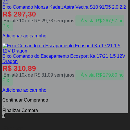
Eixo Comando Monza Kadett Astra Vectra S10 91/05 2.0 2.2
R$
297,30
Em até 10x de
R$
29,73
sem juros
À vista
R$
267,57
no
Pix
Adicionar ao carrinho
Eixo Comando do Escapamento Ecosport Ka 17/21 1.5 12V
Dragon
R$
310,89
Em até 10x de
R$
31,09
sem juros
À vista
R$
279,80
no
Pix
Adicionar ao carrinho
Continuar Comprando
←
Finalizar Compra
0
Entrar