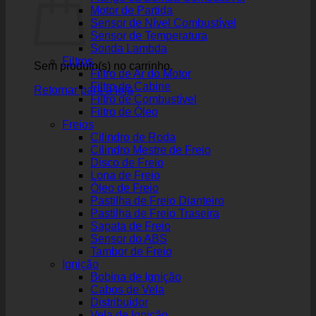
Motor de Partida
Sensor de Nível Combustível
Sensor de Temperatura
Sonda Lambda
Filtros
Sem produto(s) no carrinho.
Filtro de Ar do Motor
Filtro de Cabine
Retornar para a loja
Filtro de Combustível
Filtro de Óleo
Freios
Cilindro de Roda
Cilindro Mestre de Freio
Disco de Freio
Lona de Freio
Óleo de Freio
Pastilha de Freio Dianteiro
Pastilha de Freio Traseira
Sapata de Freio
Sensor do ABS
Tambor de Freio
Ignição
Bobina de Ignição
Cabos de Vela
Distribuidor
Vela de Ignição