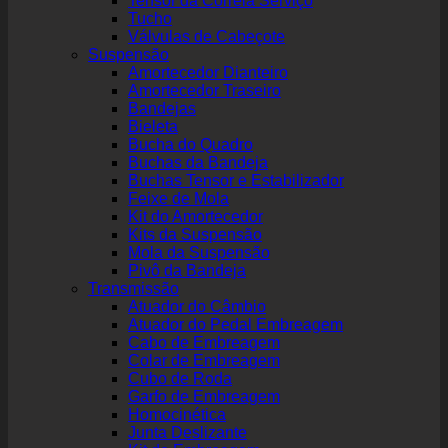
Tensor da Correia Serviço
Tucho
Válvulas de Cabeçote
Suspensão
Amortecedor Dianteiro
Amortecedor Traseiro
Bandejas
Bieleta
Bucha do Quadro
Buchas da Bandeja
Buchas Tensor e Estabilizador
Feixe de Mola
Kit do Amortecedor
Kits da Suspensão
Mola da Suspensão
Pivô da Bandeja
Transmissão
Atuador do Câmbio
Atuador do Pedal Embreagem
Cabo de Embreagem
Colar de Embreagem
Cubo de Roda
Garfo de Embreagem
Homocinética
Junta Deslizante