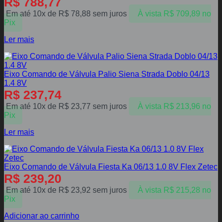
R$
788,77
Em até 10x de
R$
78,88
sem juros
À vista
R$
709,89
no
Pix
Ler mais
Eixo Comando de Válvula Palio Siena Strada Doblo 04/13
1.4 8V
R$
237,74
Em até 10x de
R$
23,77
sem juros
À vista
R$
213,96
no
Pix
Ler mais
Eixo Comando de Válvula Fiesta Ka 06/13 1.0 8V Flex Zetec
R$
239,20
Em até 10x de
R$
23,92
sem juros
À vista
R$
215,28
no
Pix
Adicionar ao carrinho