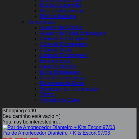
Kits da Suspensão
Mola da Suspensão
Pivô da Bandeja
Transmissão
Atuador do Câmbio
Atuador do Pedal Embreagem
Cabo de Embreagem
Colar de Embreagem
Cubo de Roda
Garfo de Embreagem
Homocinética
Junta Deslizante
Kit de Embreagem
Óleo de Transmissão
Rolamento de Roda
Semi Eixo da Transmissão
Trizeta
Trocador de Calor
Shopping cart
0
Seu carrinho está vazio =(
You may be interested in…
Par de Amortecedor Dianteiro + Kits Escort 97/03