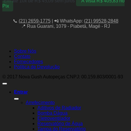
Em até 10x de
R$
45,09
sem juros
À vista
R$
405,83
no
Pix
📞
(21) 2659-1775
| 📲 WhatsApp:
(21) 99528-2848
📍 Rua Guarani, 1079 - Piabetá, Magé - RJ
Sobre Nós
Contato
Fornecedores
Política de Devolução
© 2017 Nova Gush Autopeças CNPJ: 00.159.803/0001-93
Entrar
Arrefecimento
Aditivos de Radiador
Bomba Dágua
Eletroventilador
Reservatório de Água
Tampa do Reservatório