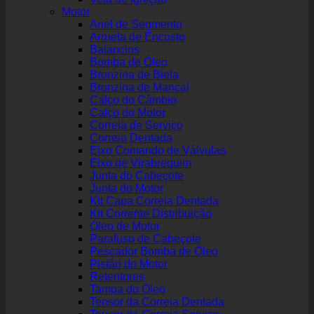
Motor
Anel de Segmento
Arruela de Encosto
Balancins
Bomba de Óleo
Bronzina de Biela
Bronzina de Mancal
Calço do Câmbio
Calço do Motor
Correia de Serviço
Correia Dentada
Eixo Comando de Válvulas
Eixo de Virabrequim
Junta do Cabeçote
Junta do Motor
Kit Capa Correia Dentada
Kit Corrente Distribuição
Óleo de Motor
Parafuso de Cabeçote
Pescador Bomba de Óleo
Pistão do Motor
Retentores
Tampa do Óleo
Tensor da Correia Dentada