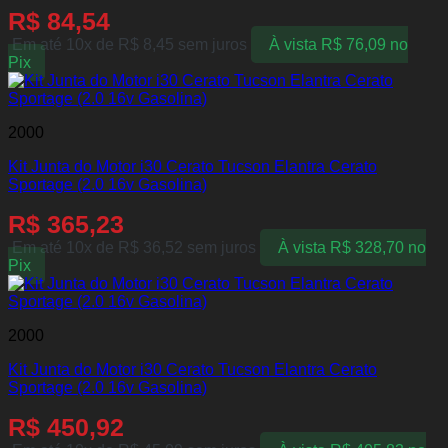
R$
84,54
Em até 10x de
R$
8,45
sem juros
À vista
R$
76,09
no
Pix
2000
Kit Junta do Motor i30 Cerato Tucson Elantra Cerato
Sportage (2.0 16v Gasolina)
R$
365,23
Em até 10x de
R$
36,52
sem juros
À vista
R$
328,70
no
Pix
2000
Kit Junta do Motor i30 Cerato Tucson Elantra Cerato
Sportage (2.0 16v Gasolina)
R$
450,92