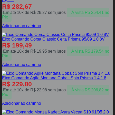
EA111
R$
282,67
Em até 10x de
R$
28,27
sem juros
À vista
R$
254,41
no
Pix
Adicionar ao carrinho
Eixo Comando Corsa Classic Celta Prisma 95/09 1.0 8V
R$
199,49
Em até 10x de
R$
19,95
sem juros
À vista
R$
179,54
no
Pix
Adicionar ao carrinho
Eixo Comando Agile Montana Cobalt Spin Prisma 1.4 1.8
R$
229,80
Em até 10x de
R$
22,98
sem juros
À vista
R$
206,82
no
Pix
Adicionar ao carrinho