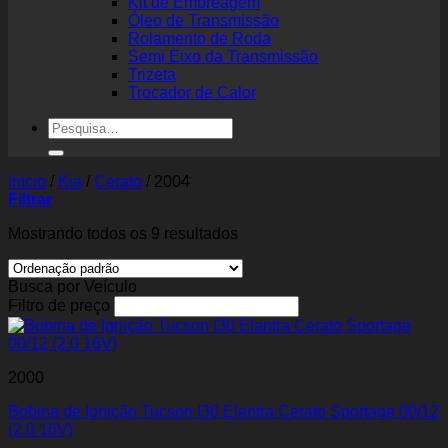
Kit de Embreagem
Óleo de Transmissão
Rolamento de Roda
Semi Eixo da Transmissão
Trizeta
Trocador de Calor
Pesquisar
por:
Início
/
Kia
/
Cerato
/
2004
Filtrar
Mostrando todos os 9 resultados
Busca por Veículo
Filtro de preço
2000
Bobina de Ignição Tucson I30 Elantra Cerato Sportage 00/12
(2.0 16V)