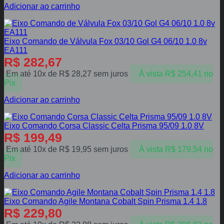
Adicionar ao carrinho
Eixo Comando de Válvula Fox 03/10 Gol G4 06/10 1.0 8v
EA111
R$
282,67
Em até 10x de
R$
28,27
sem juros
À vista
R$
254,41
no
Pix
Adicionar ao carrinho
Eixo Comando Corsa Classic Celta Prisma 95/09 1.0 8V
R$
199,49
Em até 10x de
R$
19,95
sem juros
À vista
R$
179,54
no
Pix
Adicionar ao carrinho
Eixo Comando Agile Montana Cobalt Spin Prisma 1.4 1.8
R$
229,80