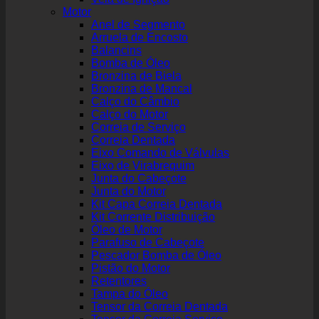
Motor
Anel de Segmento
Arruela de Encosto
Balancins
Bomba de Óleo
Bronzina de Biela
Bronzina de Mancal
Calço do Câmbio
Calço do Motor
Correia de Serviço
Correia Dentada
Eixo Comando de Válvulas
Eixo de Virabrequim
Junta do Cabeçote
Junta do Motor
Kit Capa Correia Dentada
Kit Corrente Distribuição
Óleo de Motor
Parafuso de Cabeçote
Pescador Bomba de Óleo
Pistão do Motor
Retentores
Tampa do Óleo
Tensor da Correia Dentada