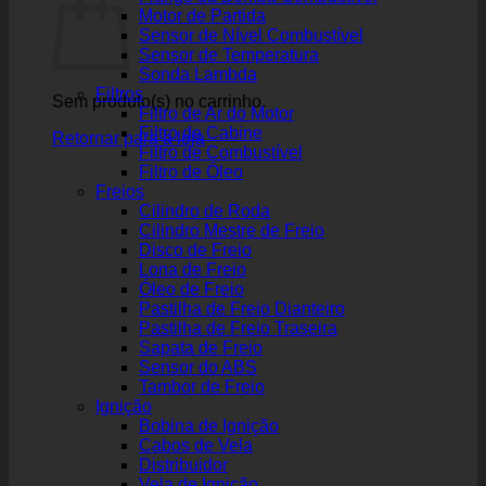
Motor de Partida
Sensor de Nível Combustível
Sensor de Temperatura
Sonda Lambda
Filtros
Sem produto(s) no carrinho.
Filtro de Ar do Motor
Filtro de Cabine
Retornar para a loja
Filtro de Combustível
Filtro de Óleo
Freios
Cilindro de Roda
Cilindro Mestre de Freio
Disco de Freio
Lona de Freio
Óleo de Freio
Pastilha de Freio Dianteiro
Pastilha de Freio Traseira
Sapata de Freio
Sensor do ABS
Tambor de Freio
Ignição
Bobina de Ignição
Cabos de Vela
Distribuidor
Vela de Ignição