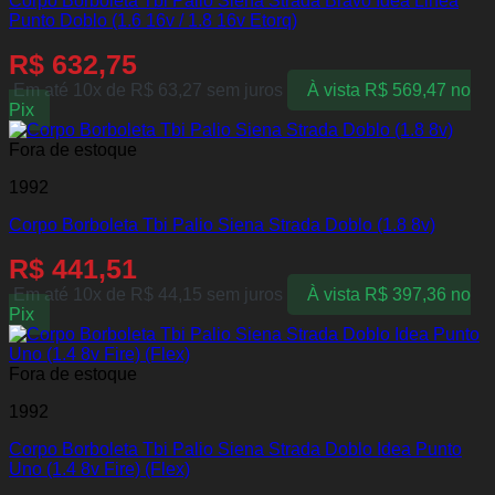
Corpo Borboleta Tbi Palio Siena Strada Bravo Idea Linea
Punto Doblo (1.6 16v / 1.8 16v Etorq)
R$
632,75
Em até 10x de
R$
63,27
sem juros
À vista
R$
569,47
no
Pix
Fora de estoque
1992
Corpo Borboleta Tbi Palio Siena Strada Doblo (1.8 8v)
R$
441,51
Em até 10x de
R$
44,15
sem juros
À vista
R$
397,36
no
Pix
Fora de estoque
1992
Corpo Borboleta Tbi Palio Siena Strada Doblo Idea Punto
Uno (1.4 8v Fire) (Flex)