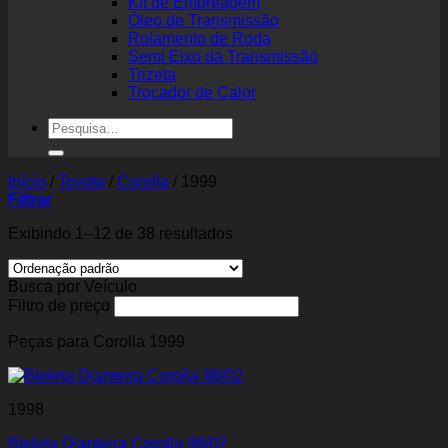
Kit de Embreagem
Óleo de Transmissão
Rolamento de Roda
Semi Eixo da Transmissão
Trizeta
Trocador de Calor
Pesquisar
por:
Início
/
Toyota
/
Corolla
/
1999
Filtrar
Exibindo 1–12 de 38 resultados
Busca por Veículo
Filtro de preço
Peças para Corolla 1999
1998
Bieleta Dianteira Corolla 98/02