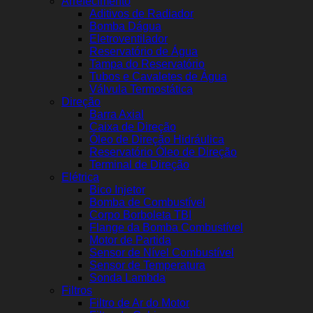
Arrefecimento
Aditivos de Radiador
Bomba Dágua
Eletroventilador
Reservatório de Água
Tampa do Reservatório
Tubos e Cavaletes de Água
Válvula Termostática
Direção
Barra Axial
Caixa de Direção
Óleo de Direção Hidráulica
Reservatório Óleo de Direção
Terminal de Direção
Elétrica
Bico Injetor
Bomba de Combustível
Corpo Borboleta TBI
Flange da Bomba Combustível
Motor de Partida
Sensor de Nível Combustível
Sensor de Temperatura
Sonda Lambda
Filtros
Filtro de Ar do Motor