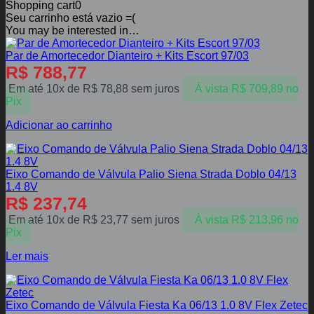
Shopping cart
0
Seu carrinho está vazio =(
You may be interested in…
Par de Amortecedor Dianteiro + Kits Escort 97/03
R$
788,77
Em até 10x de
R$
78,88
sem juros
À vista
R$
709,89
no
Pix
Adicionar ao carrinho
Eixo Comando de Válvula Palio Siena Strada Doblo 04/13
1.4 8V
R$
237,74
Em até 10x de
R$
23,77
sem juros
À vista
R$
213,96
no
Pix
Ler mais
Eixo Comando de Válvula Fiesta Ka 06/13 1.0 8V Flex Zetec