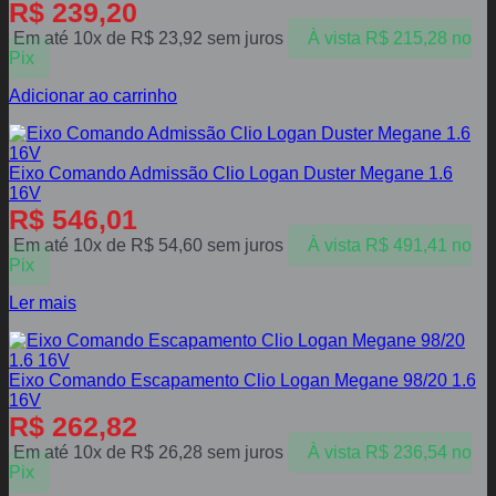
R$
239,20
Em até 10x de
R$
23,92
sem juros
À vista
R$
215,28
no
Pix
Adicionar ao carrinho
Eixo Comando Admissão Clio Logan Duster Megane 1.6
16V
R$
546,01
Em até 10x de
R$
54,60
sem juros
À vista
R$
491,41
no
Pix
Ler mais
Eixo Comando Escapamento Clio Logan Megane 98/20 1.6
16V
R$
262,82
Em até 10x de
R$
26,28
sem juros
À vista
R$
236,54
no
Pix