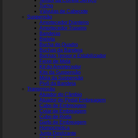
Tensor da Correia Serviço
Tucho
Válvulas de Cabeçote
Suspensão
Amortecedor Dianteiro
Amortecedor Traseiro
Bandejas
Bieleta
Bucha do Quadro
Buchas da Bandeja
Buchas Tensor e Estabilizador
Feixe de Mola
Kit do Amortecedor
Kits da Suspensão
Mola da Suspensão
Pivô da Bandeja
Transmissão
Atuador do Câmbio
Atuador do Pedal Embreagem
Cabo de Embreagem
Colar de Embreagem
Cubo de Roda
Garfo de Embreagem
Homocinética
Junta Deslizante