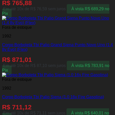
R$
765,88
Em até 10x de
R$
76,59
sem juros
À vista
R$
689,29
no
Pix
Fora de estoque
1992
Corpo Borboleta Tbi Palio Grand Siena Punto Novo Uno (1.4
8v Evo) (Flex)
R$
871,01
Em até 10x de
R$
87,10
sem juros
À vista
R$
783,91
no
Pix
Fora de estoque
1992
Corpo Borboleta Tbi Palio Siena (1.0 16v Fire Gasolina)
R$
711,12
Em até 10x de
R$
71,11
sem juros
À vista
R$
640,01
no