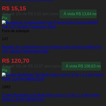
R$
15,15
Em até 10x de
R$
1,52
sem juros
À vista
R$
13,64
no
Pix
Fora de estoque
147
Bomba de Combustível Uno Premio Elba Fiorino 84/94 Fiat
147 Spazio Panomara Oggi
R$
120,70
Em até 10x de
R$
12,07
sem juros
À vista
R$
108,63
no
Pix
1992
Corpo Borboleta Tbi Mobi Novo Uno (1.0 8v / 1.4 8v) Novo
Palio (1.4 8v) (Motor Evo)