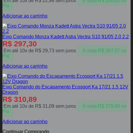
Em até 10x de
R$
22,98
sem juros
À vista
R$
206,82
no
Pix
Adicionar ao carrinho
Eixo Comando Monza Kadett Astra Vectra S10 91/05 2.0 2.2
R$
297,30
Em até 10x de
R$
29,73
sem juros
À vista
R$
267,57
no
Pix
Adicionar ao carrinho
Eixo Comando do Escapamento Ecosport Ka 17/21 1.5 12V
Dragon
R$
310,89
Em até 10x de
R$
31,09
sem juros
À vista
R$
279,80
no
Pix
Adicionar ao carrinho
Continuar Comprando