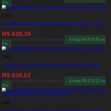
Pix
1992
Corpo Borboleta Tbi Palio Siena Doblo (1.0 16v / 1.3 16v)
R$
638,39
Em até 10x de
R$
63,84
sem juros
À vista
R$
574,55
no
Pix
1992
Corpo Borboleta Tbi Palio Siena Novo Uno (1.0 8v Evo)
R$
639,02
Em até 10x de
R$
63,90
sem juros
À vista
R$
575,12
no
Pix
1992