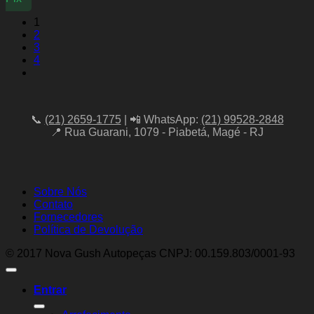
1
2
3
4
📞
(21) 2659-1775
| 📲 WhatsApp:
(21) 99528-2848
📍 Rua Guarani, 1079 - Piabetá, Magé - RJ
Sobre Nós
Contato
Fornecedores
Política de Devolução
© 2017 Nova Gush Autopeças CNPJ: 00.159.803/0001-93
Entrar