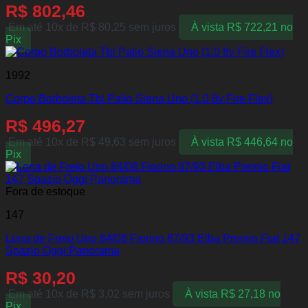
R$
802,46
Em até 10x de
R$
80,25
sem juros
À vista
R$
722,21
no
Pix
1992
Corpo Borboleta Tbi Palio Siena Uno (1.0 8v Fire Flex)
R$
496,27
Em até 10x de
R$
49,63
sem juros
À vista
R$
446,64
no
Pix
Fora de estoque
147
Lona de Freio Uno 84/08 Fiorino 87/93 Elba Premio Fiat 147
Spazio Oggi Panorama
R$
30,20
Em até 10x de
R$
3,02
sem juros
À vista
R$
27,18
no
Pix