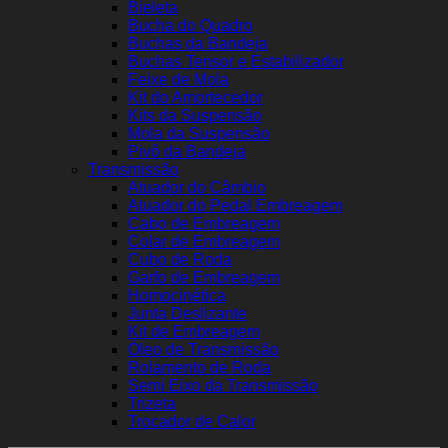
Bieleta
Bucha do Quadro
Buchas da Bandeja
Buchas Tensor e Estabilizador
Feixe de Mola
Kit do Amortecedor
Kits da Suspensão
Mola da Suspensão
Pivô da Bandeja
Transmissão
Atuador do Câmbio
Atuador do Pedal Embreagem
Cabo de Embreagem
Colar de Embreagem
Cubo de Roda
Garfo de Embreagem
Homocinética
Junta Deslizante
Kit de Embreagem
Óleo de Transmissão
Rolamento de Roda
Semi Eixo da Transmissão
Trizeta
Trocador de Calor