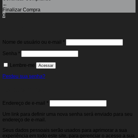
←
Finalizar Compra
0
Entrar
Obrigatório
Nome de usuário ou e-mail
*
Obrigatório
Senha
*
Lembre-me
Acessar
Perdeu sua senha?
Cadastre-se
Obrigatório
Endereço de e-mail
*
Um link para definir uma nova senha será enviado para seu
endereço de e-mail.
Seus dados pessoais serão usados para aprimorar a sua
experiência em todo este site, para gerenciar o acesso a sua