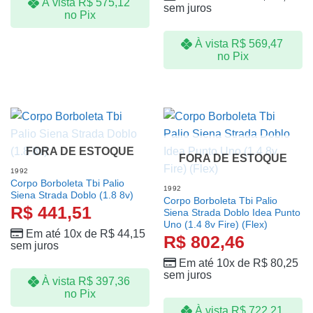
À vista
R$
575,12
sem juros
no Pix
À vista
R$
569,47
no Pix
FORA DE ESTOQUE
FORA DE ESTOQUE
1992
Corpo Borboleta Tbi Palio
1992
Siena Strada Doblo (1.8 8v)
Corpo Borboleta Tbi Palio
R$
441,51
Siena Strada Doblo Idea Punto
Uno (1.4 8v Fire) (Flex)
Em até 10x de
R$
44,15
R$
802,46
sem juros
Em até 10x de
R$
80,25
sem juros
À vista
R$
397,36
no Pix
À vista
R$
722,21