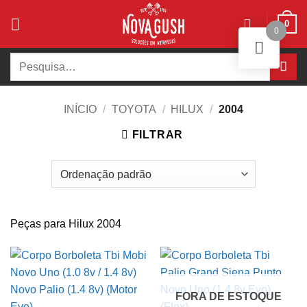
Skip
0
to
0
content
Pesquisar
por:
INÍCIO
/
TOYOTA
/
HILUX
/
2004
FILTRAR
Peças para Hilux 2004
FORA DE ESTOQUE