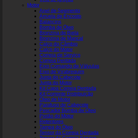
Motor
Anel de Segmento
Arruela de Encosto
Balancins
Bomba de Óleo
Bronzina de Biela
Bronzina de Mancal
Calço do Câmbio
Calço do Motor
Correia de Serviço
Correia Dentada
Eixo Comando de Válvulas
Eixo de Virabrequim
Junta do Cabeçote
Junta do Motor
Kit Capa Correia Dentada
Kit Corrente Distribuição
Óleo de Motor
Parafuso de Cabeçote
Pescador Bomba de Óleo
Pistão do Motor
Retentores
Tampa do Óleo
Tensor da Correia Dentada