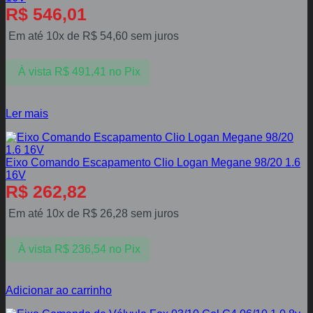
R$
546,01
Em até 10x de
R$
54,60
sem juros
À vista
R$
491,41
no Pix
Ler mais
Eixo Comando Escapamento Clio Logan Megane 98/20 1.6
16V
R$
262,82
Em até 10x de
R$
26,28
sem juros
À vista
R$
236,54
no Pix
Adicionar ao carrinho