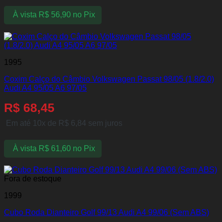
À vista
R$
56,90
no Pix
1995
Coxim Calço do Câmbio Volkswagen Passat 98/05 (1.8/2.0)
Audi A4 95/05 A6 97/05
R$
68,45
Em até 10x de
R$
6,84
sem juros
À vista
R$
61,60
no Pix
Fora de estoque
1999
Cubo Roda Dianteiro Golf 99/13 Audi A4 99/06 (Sem ABS)