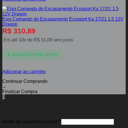
Eixo Comando do Escapamento Ecosport Ka 17/21 1.5 12V
Dragon
R$
310,89
Em até 10x de
R$
31,09
sem juros
À vista
R$
279,80
no Pix
Adicionar ao carrinho
Continuar Comprando
←
Finalizar Compra
0
Entrar
Obrigatório
Nome de usuário ou e-mail
*