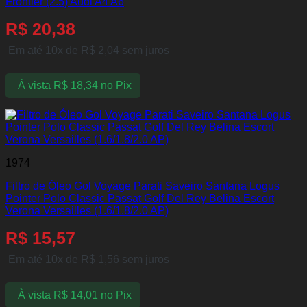
Frontier (2.5) Audi A4 A6
R$
20,38
Em até 10x de
R$
2,04
sem juros
À vista
R$
18,34
no Pix
1974
Filtro de Óleo Gol Voyage Parati Saveiro Santana Logus
Pointer Polo Classic Passat Golf Del Rey Belina Escort
Verona Versailles (1.6/1.8/2.0 AP)
R$
15,57
Em até 10x de
R$
1,56
sem juros
À vista
R$
14,01
no Pix