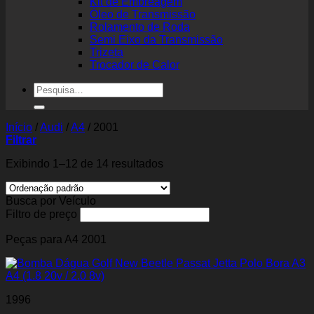
Kit de Embreagem
Óleo de Transmissão
Rolamento de Roda
Semi Eixo da Transmissão
Trizeta
Trocador de Calor
Pesquisar
por:
Início
/
Audi
/
A4
/
2001
Filtrar
Exibindo 1–12 de 14 resultados
Busca por Veículo
Filtro de preço
Peças para A4 2001
1996