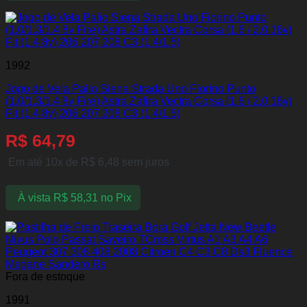
1992
Jogo de Vela Palio Siena Strada Uno Fiorino Punto
(1.0/1.3/1.4 8v Fire) Astra Zafira Vectra Corsa (1.6 / 2.0 16v)
Fit (1.4 8v) 206 207 208 C3 (1.4/1.5)
R$
64,79
Em até 10x de
R$
6,48
sem juros
À vista
R$
58,31
no Pix
Fora de estoque
1991