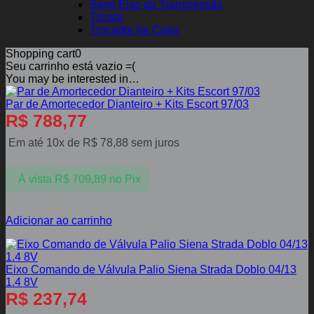
Semi Eixo da Transmissão
Trizeta
Trocador de Calor
Shopping cart
0
Seu carrinho está vazio =(
You may be interested in…
Par de Amortecedor Dianteiro + Kits Escort 97/03
R$
788,77
Em até 10x de
R$
78,88
sem juros
À vista
R$
709,89
no Pix
Adicionar ao carrinho
Eixo Comando de Válvula Palio Siena Strada Doblo 04/13
1.4 8V
R$
237,74