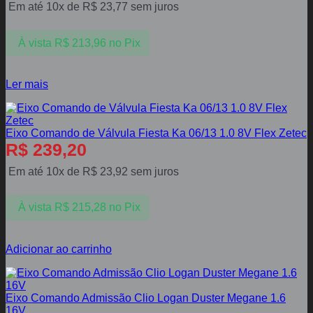
Em até 10x de
R$
23,77
sem juros
À vista
R$
213,96
no Pix
Ler mais
Eixo Comando de Válvula Fiesta Ka 06/13 1.0 8V Flex Zetec
R$
239,20
Em até 10x de
R$
23,92
sem juros
À vista
R$
215,28
no Pix
Adicionar ao carrinho
Eixo Comando Admissão Clio Logan Duster Megane 1.6
16V