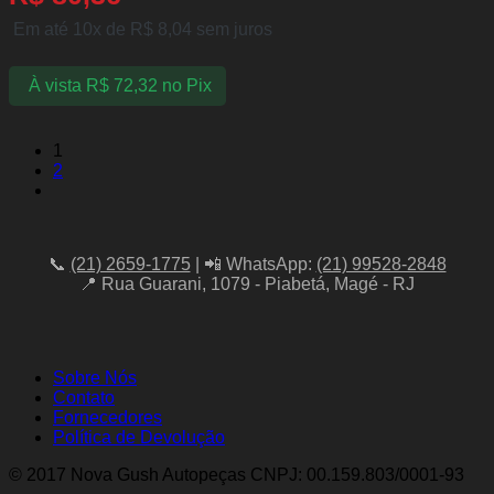
Em até 10x de
R$
8,04
sem juros
À vista
R$
72,32
no Pix
1
2
📞
(21) 2659-1775
| 📲 WhatsApp:
(21) 99528-2848
📍 Rua Guarani, 1079 - Piabetá, Magé - RJ
Sobre Nós
Contato
Fornecedores
Política de Devolução
© 2017 Nova Gush Autopeças CNPJ: 00.159.803/0001-93