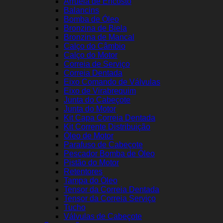
Arruela de Encosto
Balancins
Bomba de Óleo
Bronzina de Biela
Bronzina de Mancal
Calço do Câmbio
Calço do Motor
Correia de Serviço
Correia Dentada
Eixo Comando de Válvulas
Eixo de Virabrequim
Junta do Cabeçote
Junta do Motor
Kit Capa Correia Dentada
Kit Corrente Distribuição
Óleo de Motor
Parafuso de Cabeçote
Pescador Bomba de Óleo
Pistão do Motor
Retentores
Tampa do Óleo
Tensor da Correia Dentada
Tensor da Correia Serviço
Tucho
Válvulas de Cabeçote