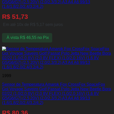
G5/G6/G7) (2.5 20V) (2.0/2.3/3.2) A3 A4 A6 99/13
(1.6/1.8/2.0/2.4/3.2/4.2)
R$
51,73
Em até 10x de
R$
5,17
sem juros
À vista
R$
46,55
no Pix
1999
Sensor de Temperatura Amarok Fox CrossFox SpaceFox
Gol Voyage Saveiro Golf Passat Polo Jetta New Beetle Bora
02/22 (1.0/2.0 8V) (2.0 8V FLEX) (1.0/2.0 16V) (1.6 8V
G5/G6/G7) (2.5 20V) (2.0/2.3/3.2) A3 A4 A6 99/13
(1.6/1.8/2.0/2.4/3.2/4.2)
R$
80,36