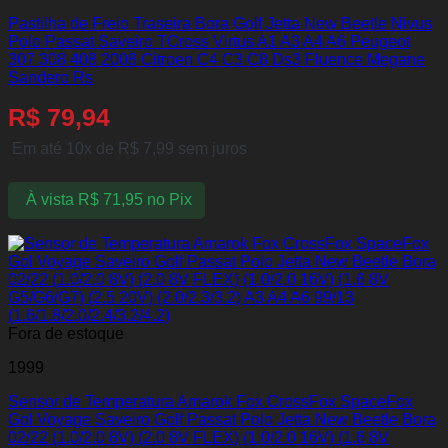
Pastilha de Freio Traseira Bora Golf Jetta New Beetle Nivus
Polo Passat Saveiro TCross Virtus A1 A3 A4 A6 Peugeot
307 308 408 2008 Citroen C4 C3 C8 Ds3 Fluence Megane
Sandero Rs
R$
79,94
Em até 10x de
R$
7,99
sem juros
À vista
R$
71,95
no Pix
Fora de estoque
1999
Sensor de Temperatura Amarok Fox CrossFox SpaceFox
Gol Voyage Saveiro Golf Passat Polo Jetta New Beetle Bora
02/22 (1.0/2.0 8V) (2.0 8V FLEX) (1.0/2.0 16V) (1.6 8V