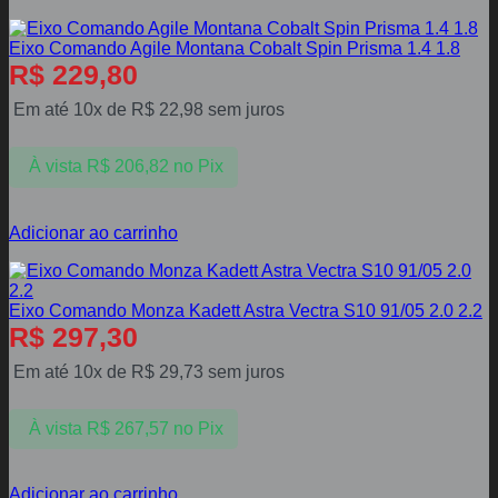
Eixo Comando Agile Montana Cobalt Spin Prisma 1.4 1.8
R$
229,80
Em até 10x de
R$
22,98
sem juros
À vista
R$
206,82
no Pix
Adicionar ao carrinho
Eixo Comando Monza Kadett Astra Vectra S10 91/05 2.0 2.2
R$
297,30
Em até 10x de
R$
29,73
sem juros
À vista
R$
267,57
no Pix
Adicionar ao carrinho