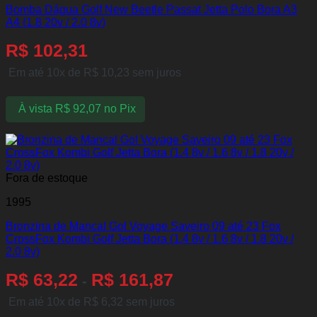
Bomba Dágua Golf New Beetle Passat Jetta Polo Bora A3
A4 (1.8 20v / 2.0 8v)
R$
102,31
Em até 10x de
R$
10,23
sem juros
À vista
R$
92,07
no Pix
Fora de estoque
1995
Bronzina de Mancal Gol Voyage Saveiro 09 até 23 Fox
CrossFox Kombi Golf Jetta Bora (1.4 8v / 1.6 8v / 1.8 20v /
2.0 8v)
R$
63,22
R$
161,87
-
Em até 10x de
R$
6,32
sem juros