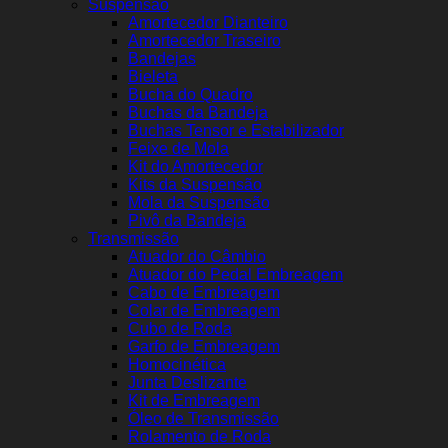
Suspensão
Amortecedor Dianteiro
Amortecedor Traseiro
Bandejas
Bieleta
Bucha do Quadro
Buchas da Bandeja
Buchas Tensor e Estabilizador
Feixe de Mola
Kit do Amortecedor
Kits da Suspensão
Mola da Suspensão
Pivô da Bandeja
Transmissão
Atuador do Câmbio
Atuador do Pedal Embreagem
Cabo de Embreagem
Colar de Embreagem
Cubo de Roda
Garfo de Embreagem
Homocinética
Junta Deslizante
Kit de Embreagem
Óleo de Transmissão
Rolamento de Roda