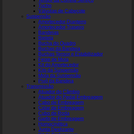
Tensor da Correia Serviço
Tucho
Válvulas de Cabeçote
Suspensão
Amortecedor Dianteiro
Amortecedor Traseiro
Bandejas
Bieleta
Bucha do Quadro
Buchas da Bandeja
Buchas Tensor e Estabilizador
Feixe de Mola
Kit do Amortecedor
Kits da Suspensão
Mola da Suspensão
Pivô da Bandeja
Transmissão
Atuador do Câmbio
Atuador do Pedal Embreagem
Cabo de Embreagem
Colar de Embreagem
Cubo de Roda
Garfo de Embreagem
Homocinética
Junta Deslizante