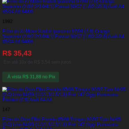
1992
Filtro de Ar Motor Kadett Ipanema 97/98 (2.0) Omega
Suprema (2.0/2.2/3.0/4.1) Passat 98/07 (1.8/2.0/2.8) Audi A4
95/04 A6 94/06
R$
35,43
Em até 10x de
R$
3,54
sem juros
À vista
R$
31,88
no Pix
147
Filtro de Óleo Elba Premio 85/96 Tempra 92/97 Tipo 94/95
(2.0) Uno 84/99 (1.0/1.3/1.5/1.6) Fiat 147 Oggi Panorama