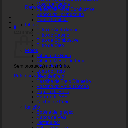
Motor de Partida
Retornar para a loja
Sensor de Nível Combustível
Sensor de Temperatura
Sonda Lambda
Filtros
0
Filtro de Ar do Motor
Carrinho
Filtro de Cabine
Filtro de Combustível
Filtro de Óleo
Freios
Cilindro de Roda
Cilindro Mestre de Freio
Disco de Freio
Sem produto(s) no carrinho.
Lona de Freio
Retornar para a loja
Óleo de Freio
Pastilha de Freio Dianteiro
Pastilha de Freio Traseira
Sapata de Freio
Sensor do ABS
Tambor de Freio
Ignição
Bobina de Ignição
Cabos de Vela
Distribuidor
Vela de Ignição