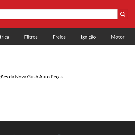
trica
Filtros
Freios
Ignição
Motor
ações da Nova Gush Auto Peças.