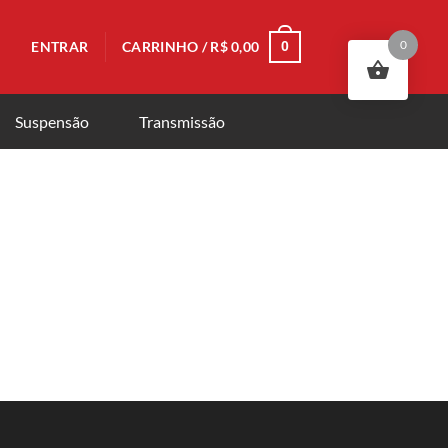
0
ENTRAR
CARRINHO /
R$
0,00
0
Suspensão
Transmissão