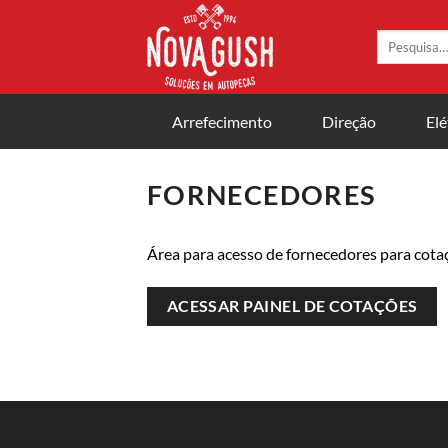
Skip
to
Pesquisar
por:
content
Arrefecimento
Direção
Elé
FORNECEDORES
Área para acesso de fornecedores para cot
ACESSAR PAINEL DE COTAÇÕES