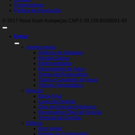
Fornecedores
Política de Devolução
© 2017 Nova Gush Autopeças CNPJ: 00.159.803/0001-93
Entrar
Arrefecimento
Aditivos de Radiador
Bomba Dágua
Eletroventilador
Reservatório de Água
Tampa do Reservatório
Tubos e Cavaletes de Água
Válvula Termostática
Direção
Barra Axial
Caixa de Direção
Óleo de Direção Hidráulica
Reservatório Óleo de Direção
Terminal de Direção
Elétrica
Bico Injetor
Bomba de Combustível