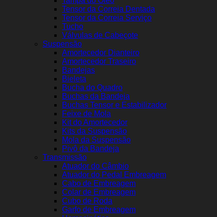
Tampa do Óleo
Tensor da Correia Dentada
Tensor da Correia Serviço
Tucho
Válvulas de Cabeçote
Suspensão
Amortecedor Dianteiro
Amortecedor Traseiro
Bandejas
Bieleta
Bucha do Quadro
Buchas da Bandeja
Buchas Tensor e Estabilizador
Feixe de Mola
Kit do Amortecedor
Kits da Suspensão
Mola da Suspensão
Pivô da Bandeja
Transmissão
Atuador do Câmbio
Atuador do Pedal Embreagem
Cabo de Embreagem
Colar de Embreagem
Cubo de Roda
Garfo de Embreagem