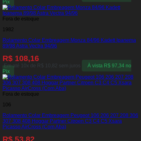
Pix
Fora de estoque
1982
Rolamento Colar Embreagem Monza 84/96 Kadett Ipanema
89/98 Astra Vectra 94/96
R$
108,16
Em até 10x de
R$
10,82
sem juros
À vista
R$
97,34
no
Pix
Fora de estoque
106
Rolamento Colar Embreagem Peugeot 106 206 207 208 306
307 308 408 Hoggar Partner Citroen C3 C4 C5 Xsara
Picasso AirCross (Com Aba)
R$
53,82