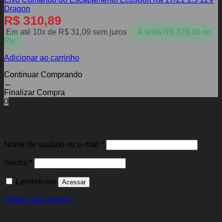
Dragon
R$
310,89
Em até 10x de
R$
31,09
sem juros
À vista
R$
279,80
no
Pix
Adicionar ao carrinho
Continuar Comprando
←
Finalizar Compra
0
Entrar
Obrigatório
Nome de usuário ou e-mail
*
Obrigatório
Senha
*
Lembre-me
Acessar
Perdeu sua senha?
Cadastre-se