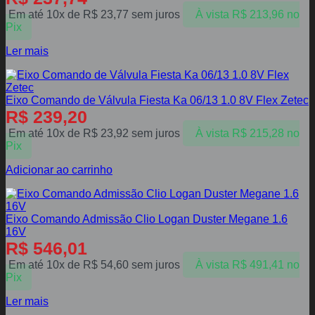
Em até 10x de
R$
23,77
sem juros
À vista
R$
213,96
no
Pix
Ler mais
Eixo Comando de Válvula Fiesta Ka 06/13 1.0 8V Flex Zetec
R$
239,20
Em até 10x de
R$
23,92
sem juros
À vista
R$
215,28
no
Pix
Adicionar ao carrinho
Eixo Comando Admissão Clio Logan Duster Megane 1.6
16V
R$
546,01
Em até 10x de
R$
54,60
sem juros
À vista
R$
491,41
no
Pix
Ler mais