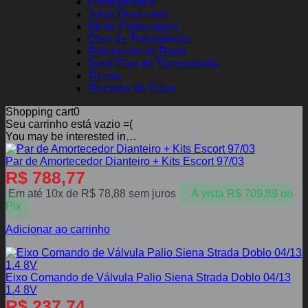
Homocinética
Junta Deslizante
Kit de Embreagem
Óleo de Transmissão
Rolamento de Roda
Semi Eixo da Transmissão
Trizeta
Trocador de Calor
Shopping cart
0
Seu carrinho está vazio =(
You may be interested in…
Par de Amortecedor Dianteiro + Kits Escort 97/03
R$
788,77
Em até 10x de
R$
78,88
sem juros
À vista
R$
709,89
no
Pix
Adicionar ao carrinho
Eixo Comando de Válvula Palio Siena Strada Doblo 04/13
1.4 8V
R$
237,74