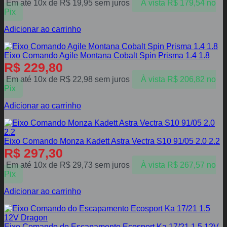
Em até 10x de
R$
19,95
sem juros
À vista
R$
179,54
no
Pix
Adicionar ao carrinho
Eixo Comando Agile Montana Cobalt Spin Prisma 1.4 1.8
R$
229,80
Em até 10x de
R$
22,98
sem juros
À vista
R$
206,82
no
Pix
Adicionar ao carrinho
Eixo Comando Monza Kadett Astra Vectra S10 91/05 2.0 2.2
R$
297,30
Em até 10x de
R$
29,73
sem juros
À vista
R$
267,57
no
Pix
Adicionar ao carrinho
Eixo Comando do Escapamento Ecosport Ka 17/21 1.5 12V