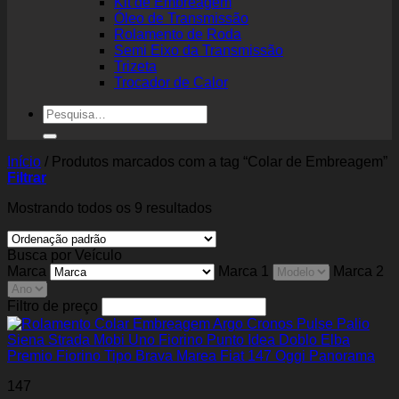
Kit de Embreagem
Óleo de Transmissão
Rolamento de Roda
Semi Eixo da Transmissão
Trizeta
Trocador de Calor
Pesquisar
por:
Início
/
Produtos marcados com a tag “Colar de Embreagem”
Filtrar
Mostrando todos os 9 resultados
Busca por Veículo
Marca
Marca 1
Marca 2
Filtro de preço
147