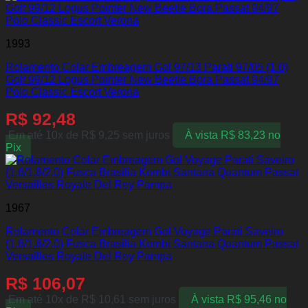
1993
Rolamento Colar Embreagem Gol 97/13 Parati 97/05 (1.0)
Golf 99/12 Logus Pointer New Beetle Bora Passat 94/97
Polo Classic Escort Verona
R$
92,48
Em até 10x de
R$
9,25
sem juros
À vista
R$
83,23
no
Pix
1967
Rolamento Colar Embreagem Gol Voyage Parati Saveiro
(1.6/1.8/2.0) Fusca Brasilia Kombi Santana Quantum Passat
Versailles Royale Del Rey Pampa
R$
106,07
Em até 10x de
R$
10,61
sem juros
À vista
R$
95,46
no