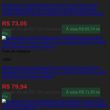
Rolamento Colar Embreagem Argo Cronos Pulse Palio
Siena Strada Mobi Uno Fiorino Punto Idea Doblo Elba
Premio Fiorino Tipo Brava Marea Fiat 147 Oggi Panorama
R$
73,05
Em até 10x de
R$
7,30
sem juros
À vista
R$
65,74
no
Pix
Fora de estoque
1994
Rolamento Colar Embreagem Clio 00/16 Kangoo 00/19
Megane 97/05 Scenic 99/10 Logan Sandero Duster Symbol
Kwid Fluence Twingo Laguna
R$
79,94
Em até 10x de
R$
7,99
sem juros
À vista
R$
71,95
no
Pix