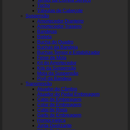
Tensor da Correia Serviço
Tucho
Válvulas de Cabeçote
Suspensão
Amortecedor Dianteiro
Amortecedor Traseiro
Bandejas
Bieleta
Bucha do Quadro
Buchas da Bandeja
Buchas Tensor e Estabilizador
Feixe de Mola
Kit do Amortecedor
Kits da Suspensão
Mola da Suspensão
Pivô da Bandeja
Transmissão
Atuador do Câmbio
Atuador do Pedal Embreagem
Cabo de Embreagem
Colar de Embreagem
Cubo de Roda
Garfo de Embreagem
Homocinética
Junta Deslizante