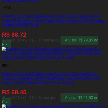
1991
Rolamento Colar Embreagem Corsa 94/01 Classic 03/16
Celta 02/16 Prisma 07/12 Agile 09/14 Montana 11/20 Omega
Suprema 92/98 Tigra
R$
88,72
Em até 10x de
R$
8,87
sem juros
À vista
R$
79,85
no
Pix
2002
Rolamento Colar Embreagem Fox CrossFox SpaceFox
03/21 Gol Voyage Saveiro (G5/G6/G7) (1.0 8v/1.6 8v) Golf
04/13 (1.6 8v) Polo 02/16 (1.0 16v / 1.6 8v)
R$
68,45
Em até 10x de
R$
6,84
sem juros
À vista
R$
61,60
no
Pix