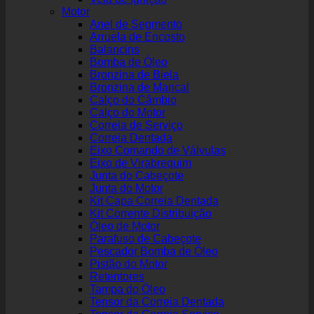
Motor
Anel de Segmento
Arruela de Encosto
Balancins
Bomba de Óleo
Bronzina de Biela
Bronzina de Mancal
Calço do Câmbio
Calço do Motor
Correia de Serviço
Correia Dentada
Eixo Comando de Válvulas
Eixo de Virabrequim
Junta do Cabeçote
Junta do Motor
Kit Capa Correia Dentada
Kit Corrente Distribuição
Óleo de Motor
Parafuso de Cabeçote
Pescador Bomba de Óleo
Pistão do Motor
Retentores
Tampa do Óleo
Tensor da Correia Dentada