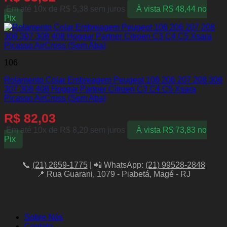
Em até 10x de
R$
5,38
sem juros
À vista
R$
48,44
no
Pix
106
Rolamento Colar Embreagem Peugeot 106 206 207 208 306
307 308 408 Hoggar Partner Citroen C3 C4 C5 Xsara
Picasso AirCross (Sem Aba)
R$
82,03
Em até 10x de
R$
8,20
sem juros
À vista
R$
73,83
no
Pix
📞
(21) 2659-1775
| 📲 WhatsApp:
(21) 99528-2848
📍 Rua Guarani, 1079 - Piabetá, Magé - RJ
Sobre Nós
Contato