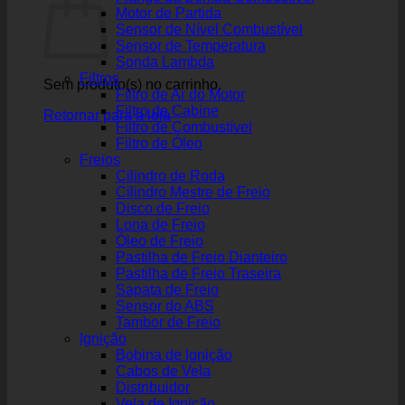
Motor de Partida
Sensor de Nível Combustível
Sensor de Temperatura
Sonda Lambda
Filtros
Sem produto(s) no carrinho.
Filtro de Ar do Motor
Filtro de Cabine
Retornar para a loja
Filtro de Combustível
Filtro de Óleo
Freios
Cilindro de Roda
Cilindro Mestre de Freio
Disco de Freio
Lona de Freio
Óleo de Freio
Pastilha de Freio Dianteiro
Pastilha de Freio Traseira
Sapata de Freio
Sensor do ABS
Tambor de Freio
Ignição
Bobina de Ignição
Cabos de Vela
Distribuidor
Vela de Ignição