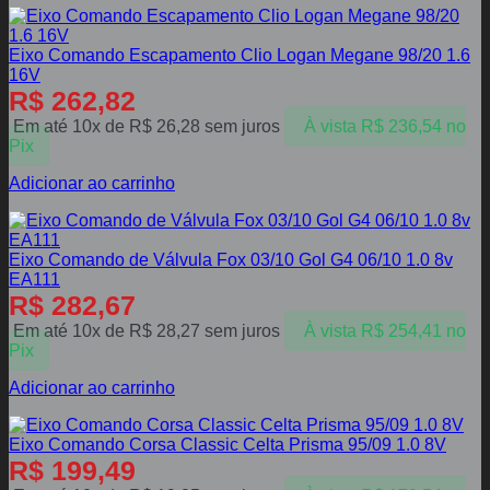
Eixo Comando Escapamento Clio Logan Megane 98/20 1.6
16V
R$
262,82
Em até 10x de
R$
26,28
sem juros
À vista
R$
236,54
no
Pix
Adicionar ao carrinho
Eixo Comando de Válvula Fox 03/10 Gol G4 06/10 1.0 8v
EA111
R$
282,67
Em até 10x de
R$
28,27
sem juros
À vista
R$
254,41
no
Pix
Adicionar ao carrinho
Eixo Comando Corsa Classic Celta Prisma 95/09 1.0 8V
R$
199,49