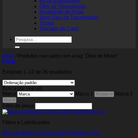
Kit de Embreagem
Óleo de Transmissão
Rolamento de Roda
Semi Eixo da Transmissão
Trizeta
Trocador de Calor
Pesquisar
por:
Início
/
Produtos marcados com a tag “Óleo de Motor”
Filtrar
Exibindo 1–12 de 26 resultados
Busca por Veículo
Marca
Marca 1
Marca 2
Filtro de preço
Filtros e Lubrificantes
Óleo de Motor Ac Delco 0w20 (Sintético) (1L)