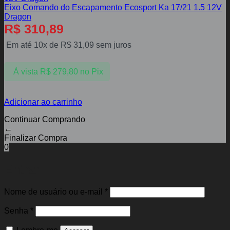
Eixo Comando do Escapamento Ecosport Ka 17/21 1.5 12V
Dragon
R$
310,89
Em até 10x de
R$
31,09
sem juros
À vista
R$
279,80
no Pix
Adicionar ao carrinho
Continuar Comprando
←
Finalizar Compra
0
Entrar
Obrigatório
Nome de usuário ou e-mail
*
Obrigatório
Senha
*