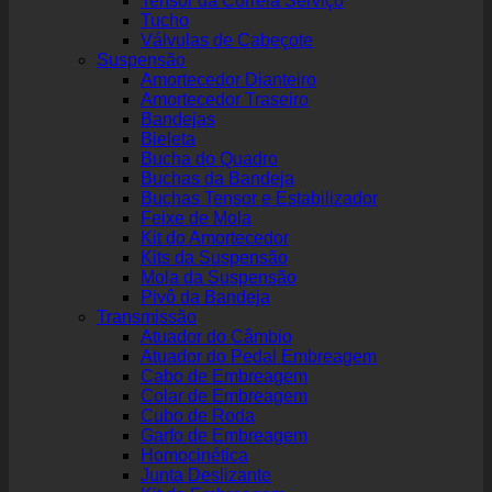
Tensor da Correia Serviço
Tucho
Válvulas de Cabeçote
Suspensão
Amortecedor Dianteiro
Amortecedor Traseiro
Bandejas
Bieleta
Bucha do Quadro
Buchas da Bandeja
Buchas Tensor e Estabilizador
Feixe de Mola
Kit do Amortecedor
Kits da Suspensão
Mola da Suspensão
Pivô da Bandeja
Transmissão
Atuador do Câmbio
Atuador do Pedal Embreagem
Cabo de Embreagem
Colar de Embreagem
Cubo de Roda
Garfo de Embreagem
Homocinética
Junta Deslizante