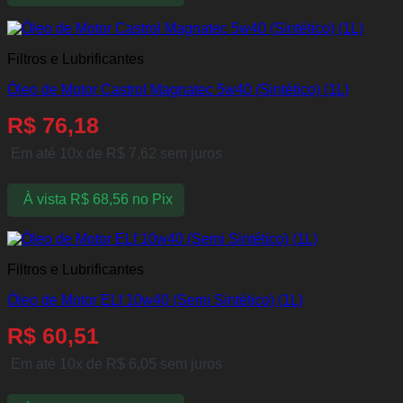
Filtros e Lubrificantes
Óleo de Motor Castrol Magnatec 5w40 (Sintético) (1L)
R$
76,18
Em até 10x de
R$
7,62
sem juros
À vista
R$
68,56
no Pix
Filtros e Lubrificantes
Óleo de Motor ELf 10w40 (Semi Sintético) (1L)
R$
60,51
Em até 10x de
R$
6,05
sem juros