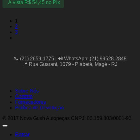
À vista
R$
54,45
no Pix
1
2
3
📞
(21) 2659-1775
| 📲 WhatsApp:
(21) 99528-2848
📍 Rua Guarani, 1079 - Piabetá, Magé - RJ
Sobre Nós
Contato
Fornecedores
Política de Devolução
© 2017 Nova Gush Autopeças CNPJ: 00.159.803/0001-93
Entrar