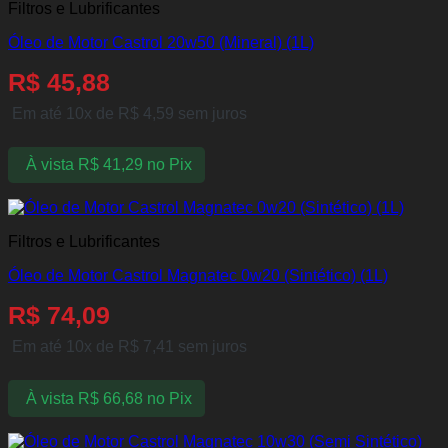
Filtros e Lubrificantes
Óleo de Motor Castrol 20w50 (Mineral) (1L)
R$
45,88
Em até 10x de
R$
4,59
sem juros
À vista
R$
41,29
no Pix
Filtros e Lubrificantes
Óleo de Motor Castrol Magnatec 0w20 (Sintético) (1L)
R$
74,09
Em até 10x de
R$
7,41
sem juros
À vista
R$
66,68
no Pix