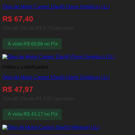
Óleo de Motor Castrol 10w40 (Semi Sintético) (1L)
R$
67,40
Em até 10x de
R$
6,74
sem juros
À vista
R$
60,66
no Pix
Filtros e Lubrificantes
Óleo de Motor Castrol 15w40 (Semi Sintético) (1L)
R$
47,97
Em até 10x de
R$
4,80
sem juros
À vista
R$
43,17
no Pix