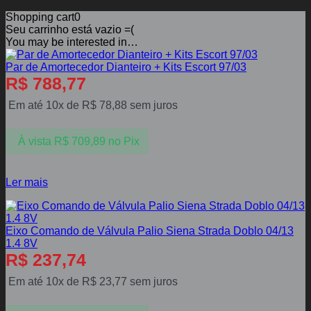
Shopping cart
0
Seu carrinho está vazio =(
You may be interested in…
Par de Amortecedor Dianteiro + Kits Escort 97/03
R$
788,77
Em até 10x de
R$
78,88
sem juros
À vista
R$
709,89
no Pix
Ler mais
Eixo Comando de Válvula Palio Siena Strada Doblo 04/13
1.4 8V
R$
237,74
Em até 10x de
R$
23,77
sem juros