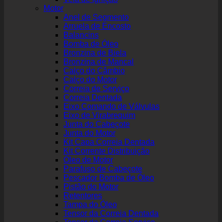
Motor
Anel de Segmento
Arruela de Encosto
Balancins
Bomba de Óleo
Bronzina de Biela
Bronzina de Mancal
Calço do Câmbio
Calço do Motor
Correia de Serviço
Correia Dentada
Eixo Comando de Válvulas
Eixo de Virabrequim
Junta do Cabeçote
Junta do Motor
Kit Capa Correia Dentada
Kit Corrente Distribuição
Óleo de Motor
Parafuso de Cabeçote
Pescador Bomba de Óleo
Pistão do Motor
Retentores
Tampa do Óleo
Tensor da Correia Dentada