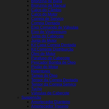
Bronzina de Biela
Bronzina de Mancal
Calço do Câmbio
Calço do Motor
Correia de Serviço
Correia Dentada
Eixo Comando de Válvulas
Eixo de Virabrequim
Junta do Cabeçote
Junta do Motor
Kit Capa Correia Dentada
Kit Corrente Distribuição
Óleo de Motor
Parafuso de Cabeçote
Pescador Bomba de Óleo
Pistão do Motor
Retentores
Tampa do Óleo
Tensor da Correia Dentada
Tensor da Correia Serviço
Tucho
Válvulas de Cabeçote
Suspensão
Amortecedor Dianteiro
Amortecedor Traseiro