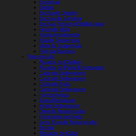
Bandejas
Bieleta
Bucha do Quadro
Buchas da Bandeja
Buchas Tensor e Estabilizador
Feixe de Mola
Kit do Amortecedor
Kits da Suspensão
Mola da Suspensão
Pivô da Bandeja
Transmissão
Atuador do Câmbio
Atuador do Pedal Embreagem
Cabo de Embreagem
Colar de Embreagem
Cubo de Roda
Garfo de Embreagem
Homocinética
Junta Deslizante
Kit de Embreagem
Óleo de Transmissão
Rolamento de Roda
Semi Eixo da Transmissão
Trizeta
Trocador de Calor