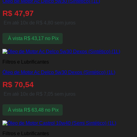
Óleo de Motor Ac Delco 5w30 (Sintético) (1L)
R$
47,97
Em até 10x de
R$
4,80
sem juros
À vista
R$
43,17
no Pix
Filtros e Lubrificantes
Óleo de Motor Ac Delco 5w30 Dexos (Sintético) (1L)
R$
70,54
Em até 10x de
R$
7,05
sem juros
À vista
R$
63,48
no Pix
Filtros e Lubrificantes