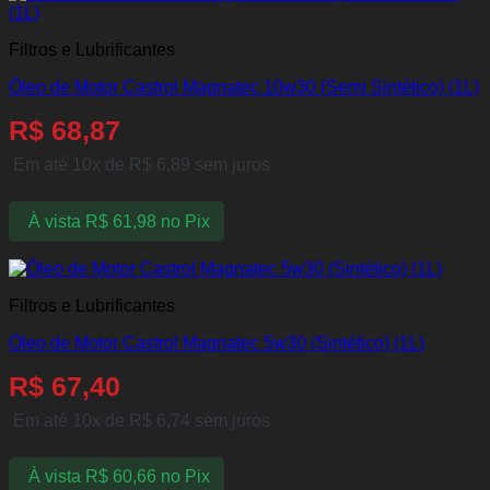
Filtros e Lubrificantes
Óleo de Motor Castrol Magnatec 10w30 (Semi Sintético) (1L)
R$
68,87
Em até 10x de
R$
6,89
sem juros
À vista
R$
61,98
no Pix
Filtros e Lubrificantes
Óleo de Motor Castrol Magnatec 5w30 (Sintético) (1L)
R$
67,40
Em até 10x de
R$
6,74
sem juros
À vista
R$
60,66
no Pix