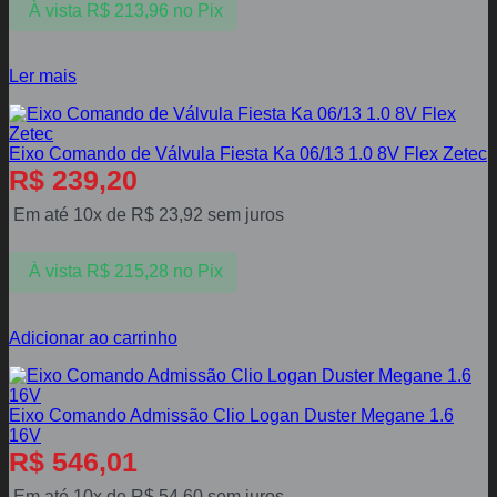
À vista
R$
213,96
no Pix
Ler mais
Eixo Comando de Válvula Fiesta Ka 06/13 1.0 8V Flex Zetec
R$
239,20
Em até 10x de
R$
23,92
sem juros
À vista
R$
215,28
no Pix
Adicionar ao carrinho
Eixo Comando Admissão Clio Logan Duster Megane 1.6
16V
R$
546,01
Em até 10x de
R$
54,60
sem juros