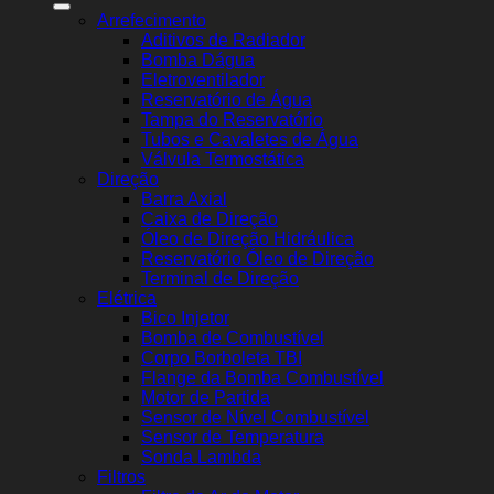
Arrefecimento
Aditivos de Radiador
Bomba Dágua
Eletroventilador
Reservatório de Água
Tampa do Reservatório
Tubos e Cavaletes de Água
Válvula Termostática
Direção
Barra Axial
Caixa de Direção
Óleo de Direção Hidráulica
Reservatório Óleo de Direção
Terminal de Direção
Elétrica
Bico Injetor
Bomba de Combustível
Corpo Borboleta TBI
Flange da Bomba Combustível
Motor de Partida
Sensor de Nível Combustível
Sensor de Temperatura
Sonda Lambda
Filtros