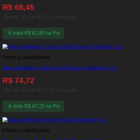
R$
68,45
Em até 10x de
R$
6,84
sem juros
À vista
R$
61,60
no Pix
Filtros e Lubrificantes
Óleo de Motor Ac Delco 0w20 Dexos (Sintético) (1L)
R$
74,72
Em até 10x de
R$
7,47
sem juros
À vista
R$
67,25
no Pix
Filtros e Lubrificantes