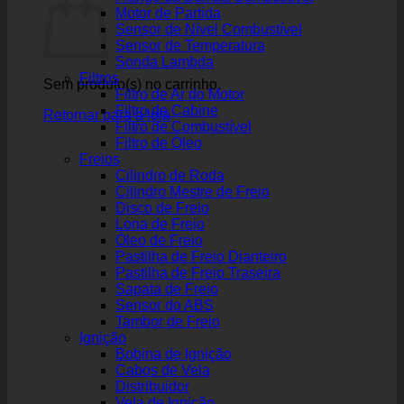
Motor de Partida
Sensor de Nível Combustível
Sensor de Temperatura
Sonda Lambda
Filtros
Sem produto(s) no carrinho.
Filtro de Ar do Motor
Filtro de Cabine
Retornar para a loja
Filtro de Combustível
Filtro de Óleo
Freios
Cilindro de Roda
Cilindro Mestre de Freio
Disco de Freio
Lona de Freio
Óleo de Freio
Pastilha de Freio Dianteiro
Pastilha de Freio Traseira
Sapata de Freio
Sensor do ABS
Tambor de Freio
Ignição
Bobina de Ignição
Cabos de Vela
Distribuidor
Vela de Ignição