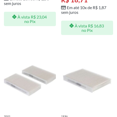
sem juros
Em até 10x de
R$
1,87
sem juros
À vista
R$
23,04
no Pix
À vista
R$
16,83
no Pix
2001
1996