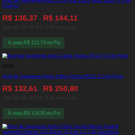
Anel de Segmento Argo 17/24 Uno 16/22 Mobi 16/24 (1.0 6v
FireFly)
R$
136,37
R$
144,11
-
Em até 10x de
R$
13,64
sem juros
À vista
R$
122,73
no Pix
2004
Anel de Segmento Astra Zafira Vectra 05/12 (2.0 8v Flex)
R$
132,61
R$
250,80
-
Em até 10x de
R$
13,26
sem juros
À vista
R$
119,35
no Pix