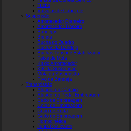
Tensor da Correia Serviço
Tucho
Válvulas de Cabeçote
Suspensão
Amortecedor Dianteiro
Amortecedor Traseiro
Bandejas
Bieleta
Bucha do Quadro
Buchas da Bandeja
Buchas Tensor e Estabilizador
Feixe de Mola
Kit do Amortecedor
Kits da Suspensão
Mola da Suspensão
Pivô da Bandeja
Transmissão
Atuador do Câmbio
Atuador do Pedal Embreagem
Cabo de Embreagem
Colar de Embreagem
Cubo de Roda
Garfo de Embreagem
Homocinética
Junta Deslizante