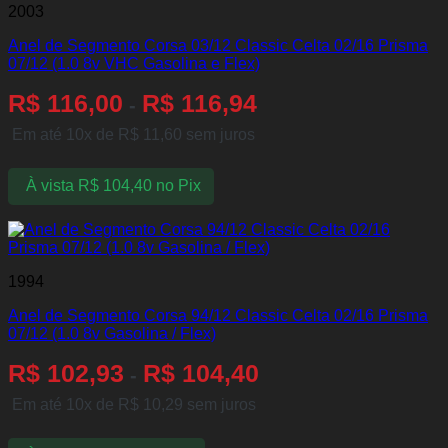
2003
Anel de Segmento Corsa 03/12 Classic Celta 02/16 Prisma
07/12 (1.0 8v VHC Gasolina e Flex)
R$
116,00
R$
116,94
-
Em até 10x de
R$
11,60
sem juros
À vista
R$
104,40
no Pix
1994
Anel de Segmento Corsa 94/12 Classic Celta 02/16 Prisma
07/12 (1.0 8v Gasolina / Flex)
R$
102,93
R$
104,40
-
Em até 10x de
R$
10,29
sem juros