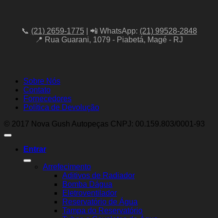
📞
(21) 2659-1775
| 📲 WhatsApp:
(21) 99528-2848
📍 Rua Guarani, 1079 - Piabetá, Magé - RJ
Sobre Nós
Contato
Fornecedores
Política de Devolução
© 2017 Nova Gush Autopeças CNPJ: 00.159.803/0001-93
Entrar
Arrefecimento
Aditivos de Radiador
Bomba Dágua
Eletroventilador
Reservatório de Água
Tampa do Reservatório