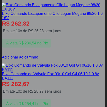
Eixo Comando Escapamento Clio Logan Megane 98/20 1.6
16V
R$
262,82
Em até 10x de
R$
26,28
sem juros
À vista
R$
236,54
no Pix
Adicionar ao carrinho
Eixo Comando de Válvula Fox 03/10 Gol G4 06/10 1.0 8v
EA111
R$
282,67
Em até 10x de
R$
28,27
sem juros
À vista
R$
254,41
no Pix