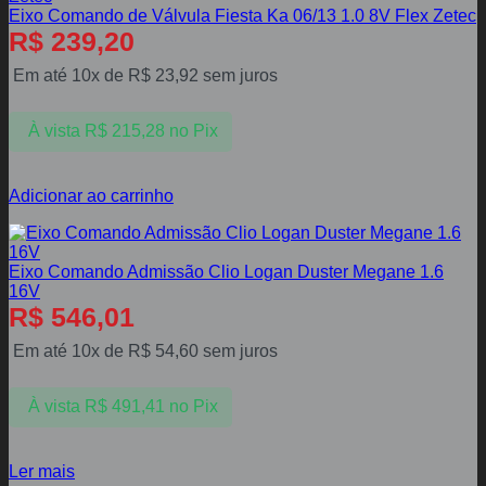
Eixo Comando de Válvula Fiesta Ka 06/13 1.0 8V Flex Zetec
R$
239,20
Em até 10x de
R$
23,92
sem juros
À vista
R$
215,28
no Pix
Adicionar ao carrinho
Eixo Comando Admissão Clio Logan Duster Megane 1.6
16V
R$
546,01
Em até 10x de
R$
54,60
sem juros
À vista
R$
491,41
no Pix
Ler mais