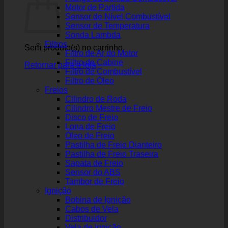
Motor de Partida
Sensor de Nível Combustível
Sensor de Temperatura
Sonda Lambda
Filtros
Sem produto(s) no carrinho.
Filtro de Ar do Motor
Filtro de Cabine
Retornar para a loja
Filtro de Combustível
Filtro de Óleo
Freios
Cilindro de Roda
Cilindro Mestre de Freio
Disco de Freio
Lona de Freio
Óleo de Freio
Pastilha de Freio Dianteiro
Pastilha de Freio Traseira
Sapata de Freio
Sensor do ABS
Tambor de Freio
Ignição
Bobina de Ignição
Cabos de Vela
Distribuidor
Vela de Ignição