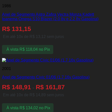
1986
Anel de Segmento Astra Zafira Vectra Monza Kadett
Ipanema Omega S10 Blazer (2.0 8v e 2.2 8v Gasolina)
R$
131,15
Em até 10x de
R$
13,12
sem juros
À vista
R$
118,04
no Pix
2001
Anel de Segmento Civic 01/06 (1.7 16v Gasolina)
R$
148,91
R$
161,87
-
Em até 10x de
R$
14,89
sem juros
À vista
R$
134,02
no Pix