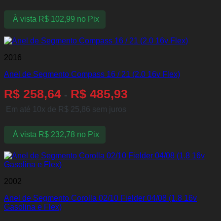
À vista
R$
102,99
no Pix
2016
Anel de Segmento Compass 16 / 21 (2.0 16v Flex)
R$
258,64
R$
485,93
-
Em até 10x de
R$
25,86
sem juros
À vista
R$
232,78
no Pix
2002
Anel de Segmento Corolla 02/10 Fielder 04/08 (1.8 16v
Gasolina e Flex)