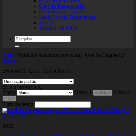
Kit de Embreagem
Óleo de Transmissão
Rolamento de Roda
Semi Eixo da Transmissão
Trizeta
Trocador de Calor
Pesquisar
por:
Início
/
Produtos marcados com a tag “Anel de Segmento”
Filtrar
Exibindo 1–12 de 72 resultados
Busca por Veículo
Marca
Marca 1
Marca 2
Filtro de preço
2016