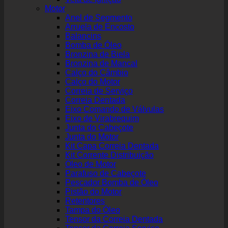
Motor
Anel de Segmento
Arruela de Encosto
Balancins
Bomba de Óleo
Bronzina de Biela
Bronzina de Mancal
Calço do Câmbio
Calço do Motor
Correia de Serviço
Correia Dentada
Eixo Comando de Válvulas
Eixo de Virabrequim
Junta do Cabeçote
Junta do Motor
Kit Capa Correia Dentada
Kit Corrente Distribuição
Óleo de Motor
Parafuso de Cabeçote
Pescador Bomba de Óleo
Pistão do Motor
Retentores
Tampa do Óleo
Tensor da Correia Dentada