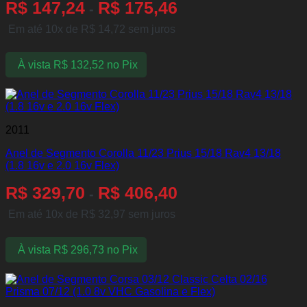
R$
147,24
R$
175,46
-
Em até 10x de
R$
14,72
sem juros
À vista
R$
132,52
no Pix
2011
Anel de Segmento Corolla 11/23 Prius 15/18 Rav4 13/18
(1.8 16v e 2.0 16v Flex)
R$
329,70
R$
406,40
-
Em até 10x de
R$
32,97
sem juros
À vista
R$
296,73
no Pix