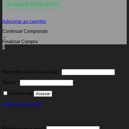
À vista
R$
279,80
no Pix
Adicionar ao carrinho
Continuar Comprando
←
Finalizar Compra
0
Entrar
Obrigatório
Nome de usuário ou e-mail
*
Obrigatório
Senha
*
Lembre-me
Acessar
Perdeu sua senha?
Cadastre-se
Obrigatório
Endereço de e-mail
*