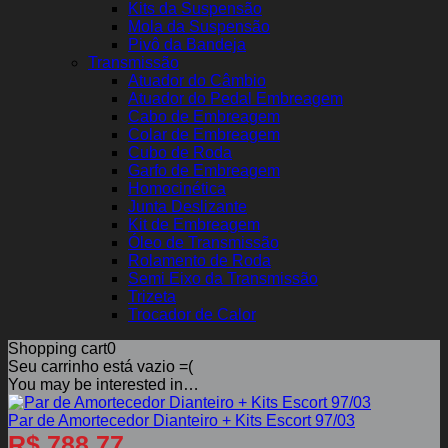
Kits da Suspensão
Mola da Suspensão
Pivô da Bandeja
Transmissão
Atuador do Câmbio
Atuador do Pedal Embreagem
Cabo de Embreagem
Colar de Embreagem
Cubo de Roda
Garfo de Embreagem
Homocinética
Junta Deslizante
Kit de Embreagem
Óleo de Transmissão
Rolamento de Roda
Semi Eixo da Transmissão
Trizeta
Trocador de Calor
Shopping cart
0
Seu carrinho está vazio =(
You may be interested in…
Par de Amortecedor Dianteiro + Kits Escort 97/03
R$
788,77