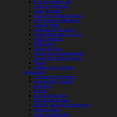
Eixo de Virabrequim
Junta do Cabeçote
Junta do Motor
Kit Capa Correia Dentada
Kit Corrente Distribuição
Óleo de Motor
Parafuso de Cabeçote
Pescador Bomba de Óleo
Pistão do Motor
Retentores
Tampa do Óleo
Tensor da Correia Dentada
Tensor da Correia Serviço
Tucho
Válvulas de Cabeçote
Suspensão
Amortecedor Dianteiro
Amortecedor Traseiro
Bandejas
Bieleta
Bucha do Quadro
Buchas da Bandeja
Buchas Tensor e Estabilizador
Feixe de Mola
Kit do Amortecedor