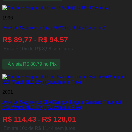
1996
Anel de Segmento Civic 96/00 (1.6 16v Gasolina)
R$
89,77
R$
94,57
-
Em até 10x de
R$
8,98
sem juros
À vista
R$
80,79
no Pix
2001
Anel de Segmento Clio Kangoo Logan Sandero Peugeot
206 March (1.0 16v) (Gasolina e Flex)
R$
114,43
R$
128,01
-
Em até 10x de
R$
11,44
sem juros