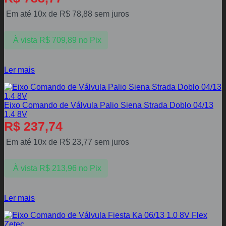
Em até 10x de
R$
78,88
sem juros
À vista
R$
709,89
no Pix
Ler mais
Eixo Comando de Válvula Palio Siena Strada Doblo 04/13
1.4 8V
R$
237,74
Em até 10x de
R$
23,77
sem juros
À vista
R$
213,96
no Pix
Ler mais