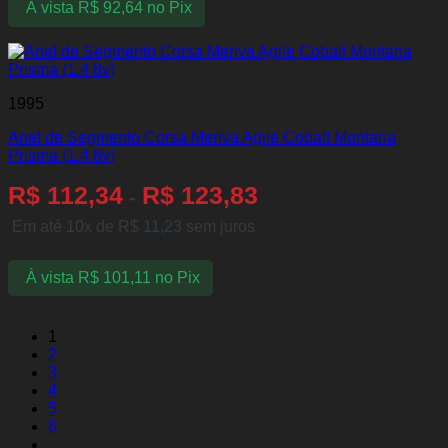
À vista
R$
92,64
no Pix
1995
Anel de Segmento Corsa Meriva Agile Cobalt Montana
Prisma (1.4 8v)
R$
112,34
R$
123,83
-
Em até 10x de
R$
11,23
sem juros
À vista
R$
101,11
no Pix
1
2
3
4
5
6