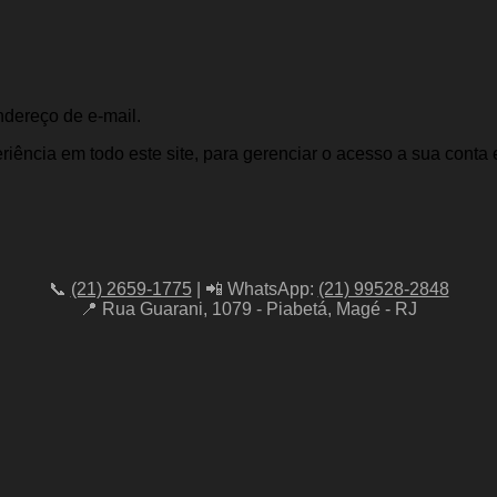
ndereço de e-mail.
iência em todo este site, para gerenciar o acesso a sua conta 
📞
(21) 2659-1775
| 📲 WhatsApp:
(21) 99528-2848
📍 Rua Guarani, 1079 - Piabetá, Magé - RJ