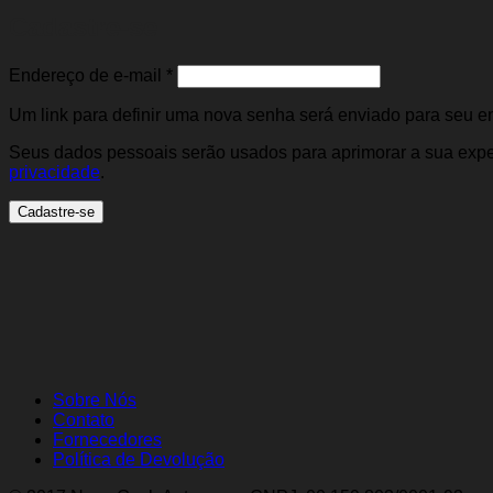
Cadastre-se
Obrigatório
Endereço de e-mail
*
Um link para definir uma nova senha será enviado para seu e
Seus dados pessoais serão usados para aprimorar a sua exper
privacidade
.
Cadastre-se
Sobre Nós
Contato
Fornecedores
Política de Devolução