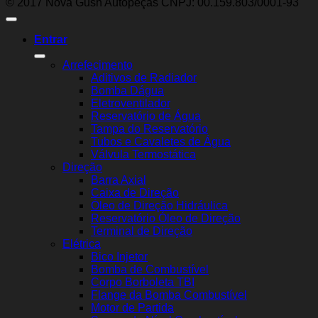
© 2017 Nova Gush Autopeças CNPJ: 00.159.803/0001-93
Entrar
Arrefecimento
Aditivos de Radiador
Bomba Dágua
Eletroventilador
Reservatório de Água
Tampa do Reservatório
Tubos e Cavaletes de Água
Válvula Termostática
Direção
Barra Axial
Caixa de Direção
Óleo de Direção Hidráulica
Reservatório Óleo de Direção
Terminal de Direção
Elétrica
Bico Injetor
Bomba de Combustível
Corpo Borboleta TBI
Flange da Bomba Combustível
Motor de Partida