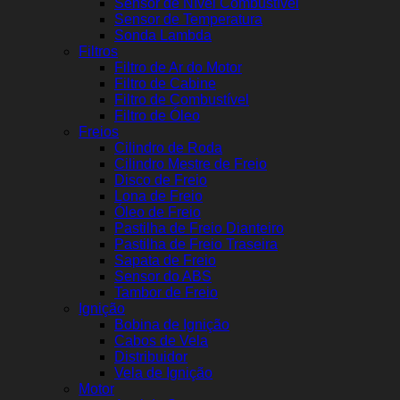
Sensor de Nível Combustível
Sensor de Temperatura
Sonda Lambda
Filtros
Filtro de Ar do Motor
Filtro de Cabine
Filtro de Combustível
Filtro de Óleo
Freios
Cilindro de Roda
Cilindro Mestre de Freio
Disco de Freio
Lona de Freio
Óleo de Freio
Pastilha de Freio Dianteiro
Pastilha de Freio Traseira
Sapata de Freio
Sensor do ABS
Tambor de Freio
Ignição
Bobina de Ignição
Cabos de Vela
Distribuidor
Vela de Ignição
Motor