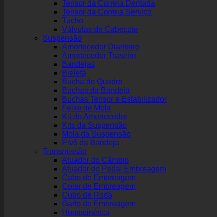
Tensor da Correia Dentada
Tensor da Correia Serviço
Tucho
Válvulas de Cabeçote
Suspensão
Amortecedor Dianteiro
Amortecedor Traseiro
Bandejas
Bieleta
Bucha do Quadro
Buchas da Bandeja
Buchas Tensor e Estabilizador
Feixe de Mola
Kit do Amortecedor
Kits da Suspensão
Mola da Suspensão
Pivô da Bandeja
Transmissão
Atuador do Câmbio
Atuador do Pedal Embreagem
Cabo de Embreagem
Colar de Embreagem
Cubo de Roda
Garfo de Embreagem
Homocinética