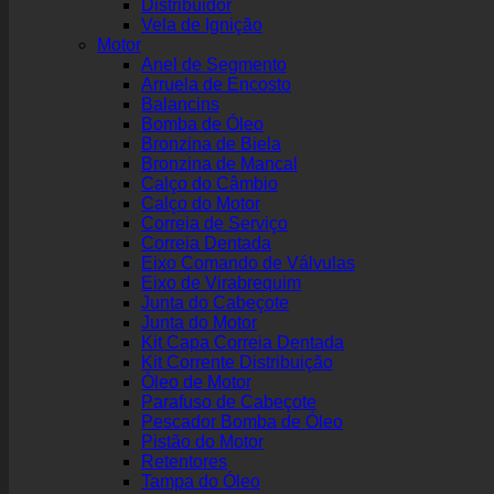
Distribuidor
Vela de Ignição
Motor
Anel de Segmento
Arruela de Encosto
Balancins
Bomba de Óleo
Bronzina de Biela
Bronzina de Mancal
Calço do Câmbio
Calço do Motor
Correia de Serviço
Correia Dentada
Eixo Comando de Válvulas
Eixo de Virabrequim
Junta do Cabeçote
Junta do Motor
Kit Capa Correia Dentada
Kit Corrente Distribuição
Óleo de Motor
Parafuso de Cabeçote
Pescador Bomba de Óleo
Pistão do Motor
Retentores
Tampa do Óleo