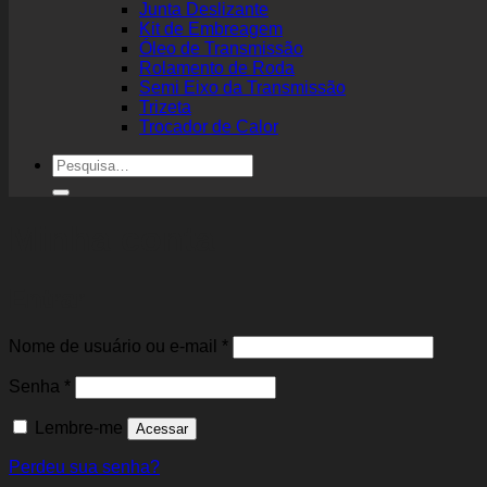
Junta Deslizante
Kit de Embreagem
Óleo de Transmissão
Rolamento de Roda
Semi Eixo da Transmissão
Trizeta
Trocador de Calor
Pesquisar
por:
Minha conta
Entrar
Obrigatório
Nome de usuário ou e-mail
*
Obrigatório
Senha
*
Lembre-me
Acessar
Perdeu sua senha?