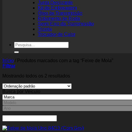
Junta Deslizante
Kit de Embreagem
Óleo de Transmissão
Rolamento de Roda
Semi Eixo da Transmissão
Trizeta
Trocador de Calor
Pesquisar
por:
Início
/
Produtos marcados com a tag “Feixe de Mola”
Filtrar
Mostrando todos os 2 resultados
Busca por Veículo