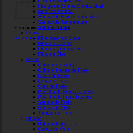
Corpo Borboleta TBI
Flange da Bomba Combustível
Motor de Partida
Sensor de Nível Combustível
Sensor de Temperatura
Sonda Lambda
Sem produto(s) no carrinho.
Filtros
Retornar para a loja
Filtro de Ar do Motor
Filtro de Cabine
Filtro de Combustível
Filtro de Óleo
Freios
Cilindro de Roda
Cilindro Mestre de Freio
Disco de Freio
Lona de Freio
Óleo de Freio
Pastilha de Freio Dianteiro
Pastilha de Freio Traseira
Sapata de Freio
Sensor do ABS
Tambor de Freio
Ignição
Bobina de Ignição
Cabos de Vela