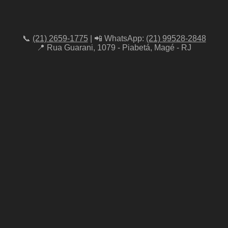
📞
(21) 2659-1775
| 📲 WhatsApp:
(21) 99528-2848
📍 Rua Guarani, 1079 - Piabetá, Magé - RJ