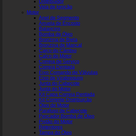
Distribuidor
Vela de Ignição
Motor
Anel de Segmento
Arruela de Encosto
Balancins
Bomba de Óleo
Bronzina de Biela
Bronzina de Mancal
Calço do Câmbio
Calço do Motor
Correia de Serviço
Correia Dentada
Eixo Comando de Válvulas
Eixo de Virabrequim
Junta do Cabeçote
Junta do Motor
Kit Capa Correia Dentada
Kit Corrente Distribuição
Óleo de Motor
Parafuso de Cabeçote
Pescador Bomba de Óleo
Pistão do Motor
Retentores
Tampa do Óleo