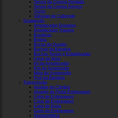
Tensor da Correia Dentada
Tensor da Correia Serviço
Tucho
Válvulas de Cabeçote
Suspensão
Amortecedor Dianteiro
Amortecedor Traseiro
Bandejas
Bieleta
Bucha do Quadro
Buchas da Bandeja
Buchas Tensor e Estabilizador
Feixe de Mola
Kit do Amortecedor
Kits da Suspensão
Mola da Suspensão
Pivô da Bandeja
Transmissão
Atuador do Câmbio
Atuador do Pedal Embreagem
Cabo de Embreagem
Colar de Embreagem
Cubo de Roda
Garfo de Embreagem
Homocinética