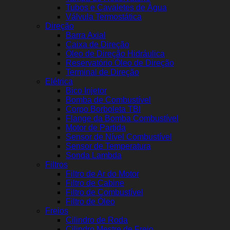
Tubos e Cavaletes de Água
Válvula Termostática
Direção
Barra Axial
Caixa de Direção
Óleo de Direção Hidráulica
Reservatório Óleo de Direção
Terminal de Direção
Elétrica
Bico Injetor
Bomba de Combustível
Corpo Borboleta TBI
Flange da Bomba Combustível
Motor de Partida
Sensor de Nível Combustível
Sensor de Temperatura
Sonda Lambda
Filtros
Filtro de Ar do Motor
Filtro de Cabine
Filtro de Combustível
Filtro de Óleo
Freios
Cilindro de Roda
Cilindro Mestre de Freio