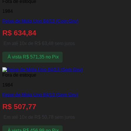
Fora de estoque
1984
Feixe de Mola Uno 84/13 (Com Gnv)
R$
634,84
Em até 10x de
R$
63,48
sem juros
À vista
R$
571,35
no Pix
Fora de estoque
1984
Feixe de Mola Uno 84/13 (Sem Gnv)
R$
507,77
Em até 10x de
R$
50,78
sem juros
À vista
R$
456,99
no Pix