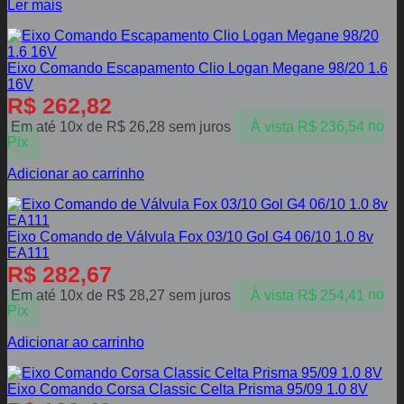
Ler mais
Eixo Comando Escapamento Clio Logan Megane 98/20 1.6
16V
R$
262,82
Em até 10x de
R$
26,28
sem juros
À vista
R$
236,54
no
Pix
Adicionar ao carrinho
Eixo Comando de Válvula Fox 03/10 Gol G4 06/10 1.0 8v
EA111
R$
282,67
Em até 10x de
R$
28,27
sem juros
À vista
R$
254,41
no
Pix
Adicionar ao carrinho
Eixo Comando Corsa Classic Celta Prisma 95/09 1.0 8V