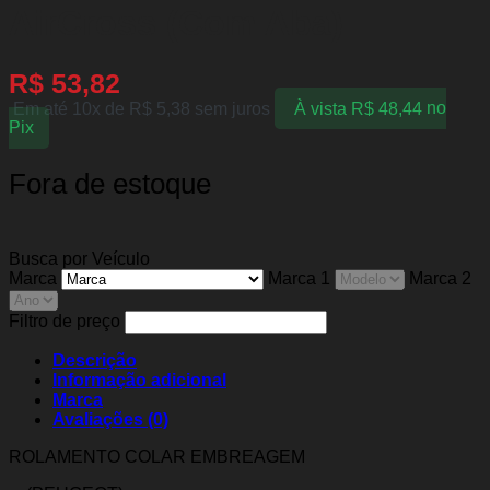
AirCross (Com Aba)
R$
53,82
Em até 10x de
R$
5,38
sem juros
À vista
R$
48,44
no
Pix
Fora de estoque
Busca por Veículo
Marca
Marca 1
Marca 2
Filtro de preço
Descrição
Informação adicional
Marca
Avaliações (0)
ROLAMENTO COLAR EMBREAGEM