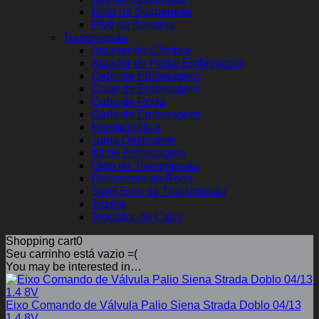
Mola da Suspensão
Pivô da Bandeja
Transmissão
Atuador do Câmbio
Atuador do Pedal Embreagem
Cabo de Embreagem
Colar de Embreagem
Cubo de Roda
Garfo de Embreagem
Homocinética
Junta Deslizante
Kit de Embreagem
Óleo de Transmissão
Rolamento de Roda
Semi Eixo da Transmissão
Trizeta
Trocador de Calor
Shopping cart
0
Seu carrinho está vazio =(
You may be interested in…
Eixo Comando de Válvula Palio Siena Strada Doblo 04/13
1.4 8V