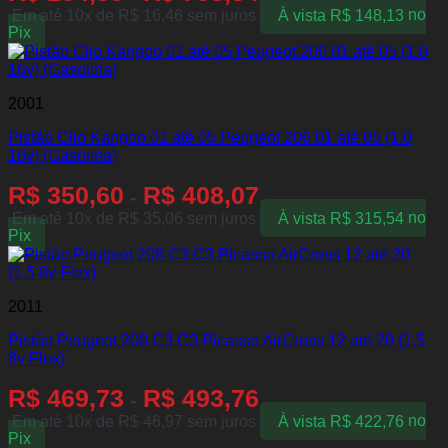
Em até 10x de
R$
16,46
sem juros
À vista
R$
148,13
no
Pix
2001
Pistão Clio Kangoo 01 até 05 Peugeot 206 01 até 05 (1.0
16v) (Gasolina)
R$
350,60
R$
408,07
-
Em até 10x de
R$
35,06
sem juros
À vista
R$
315,54
no
Pix
2011
Pistão Peugeot 208 C3 C3 Picasso AirCross 12 até 20 (1.5
8v Flex)
R$
469,73
R$
493,76
-
Em até 10x de
R$
46,97
sem juros
À vista
R$
422,76
no
Pix