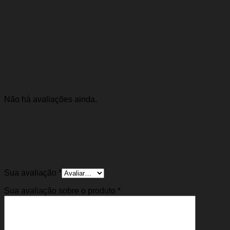
Marca
Skf
Avaliações
Não há avaliações ainda.
Seja o primeiro a avaliar “Rolamento Colar
Embreagem Peugeot 106 206 207 208 306 307
308 408 Hoggar Partner Citroen C3 C4 C5
Xsara Picasso AirCross (Com Aba)”
Sua avaliação
*
Sua avaliação sobre o produto
*