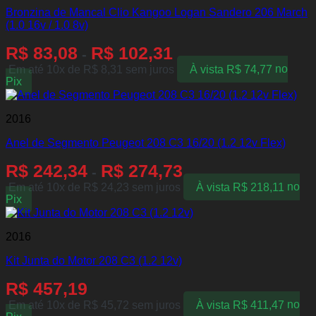
Bronzina de Mancal Clio Kangoo Logan Sandero 206 March
(1.0 16v / 1.0 8v)
R$
83,08
R$
102,31
-
Em até 10x de
R$
8,31
sem juros
À vista
R$
74,77
no
Pix
2016
Anel de Segmento Peugeot 208 C3 16/20 (1.2 12v Flex)
R$
242,34
R$
274,73
-
Em até 10x de
R$
24,23
sem juros
À vista
R$
218,11
no
Pix
2016
Kit Junta do Motor 208 C3 (1.2 12v)
R$
457,19
Em até 10x de
R$
45,72
sem juros
À vista
R$
411,47
no