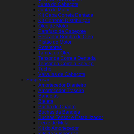
Junta do Cabeçote
Junta do Motor
Kit Capa Correia Dentada
Kit Corrente Distribuição
Óleo de Motor
Parafuso de Cabeçote
Pescador Bomba de Óleo
Pistão do Motor
Retentores
Tampa do Óleo
Tensor da Correia Dentada
Tensor da Correia Serviço
Tucho
Válvulas de Cabeçote
Suspensão
Amortecedor Dianteiro
Amortecedor Traseiro
Bandejas
Bieleta
Bucha do Quadro
Buchas da Bandeja
Buchas Tensor e Estabilizador
Feixe de Mola
Kit do Amortecedor
Kits da Suspensão