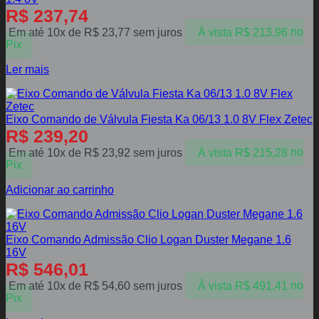
R$
237,74
Em até 10x de
R$
23,77
sem juros
À vista
R$
213,96
no
Pix
Ler mais
Eixo Comando de Válvula Fiesta Ka 06/13 1.0 8V Flex Zetec
R$
239,20
Em até 10x de
R$
23,92
sem juros
À vista
R$
215,28
no
Pix
Adicionar ao carrinho
Eixo Comando Admissão Clio Logan Duster Megane 1.6
16V
R$
546,01
Em até 10x de
R$
54,60
sem juros
À vista
R$
491,41
no
Pix