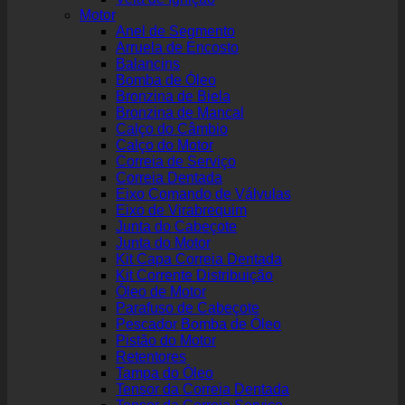
Motor
Anel de Segmento
Arruela de Encosto
Balancins
Bomba de Óleo
Bronzina de Biela
Bronzina de Mancal
Calço do Câmbio
Calço do Motor
Correia de Serviço
Correia Dentada
Eixo Comando de Válvulas
Eixo de Virabrequim
Junta do Cabeçote
Junta do Motor
Kit Capa Correia Dentada
Kit Corrente Distribuição
Óleo de Motor
Parafuso de Cabeçote
Pescador Bomba de Óleo
Pistão do Motor
Retentores
Tampa do Óleo
Tensor da Correia Dentada