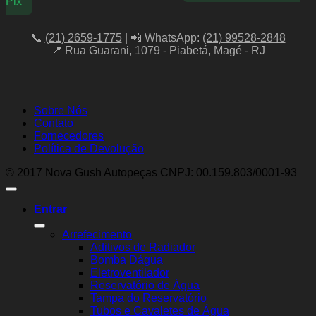
Pix
📞
(21) 2659-1775
| 📲 WhatsApp:
(21) 99528-2848
📍 Rua Guarani, 1079 - Piabetá, Magé - RJ
Sobre Nós
Contato
Fornecedores
Política de Devolução
© 2017 Nova Gush Autopeças CNPJ: 00.159.803/0001-93
Entrar
Arrefecimento
Aditivos de Radiador
Bomba Dágua
Eletroventilador
Reservatório de Água
Tampa do Reservatório
Tubos e Cavaletes de Água