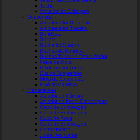
Tensor da Correia Serviço
Tucho
Válvulas de Cabeçote
Suspensão
Amortecedor Dianteiro
Amortecedor Traseiro
Bandejas
Bieleta
Bucha do Quadro
Buchas da Bandeja
Buchas Tensor e Estabilizador
Feixe de Mola
Kit do Amortecedor
Kits da Suspensão
Mola da Suspensão
Pivô da Bandeja
Transmissão
Atuador do Câmbio
Atuador do Pedal Embreagem
Cabo de Embreagem
Colar de Embreagem
Cubo de Roda
Garfo de Embreagem
Homocinética
Junta Deslizante