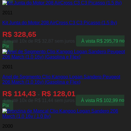
2011
Kit Junta do Motor 208 AirCross C3 C3 Picasso (1.5 8v)
R$
328,65
Em até 10x de
R$
32,87
sem juros
À vista
R$
295,79
no
Pix
2001
Anel de Segmento Clio Kangoo Logan Sandero Peugeot
206 March (1.0 16v) (Gasolina e Flex)
R$
114,43
R$
128,01
-
Em até 10x de
R$
11,44
sem juros
À vista
R$
102,99
no
Pix
2000