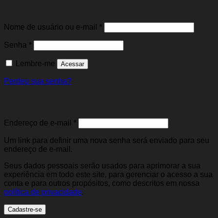
Entrar
Obrigatório
Nome de usuário ou e-mail
*
Obrigatório
Senha
*
Lembre-me
Acessar
Perdeu sua senha?
Cadastre-se
Obrigatório
Endereço de e-mail
*
Um link para definir uma nova senha será enviado para seu
endereço de e-mail.
Seus dados pessoais serão usados para aprimorar a sua
experiência em todo este site, para gerenciar o acesso a sua
conta e para outros propósitos, como descritos em nossa
política de privacidade
.
Cadastre-se