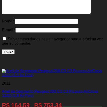
Nome
*
E-mail
*
Salvar meus dados neste navegador para a próxima vez
que eu comentar.
Produtos relacionados
2011
Anel de Segmento Peugeot 208 C3 C3 Picasso AirCross
12/20 (1.5 8v Flex)
R$
164,59
R$
753,34
-