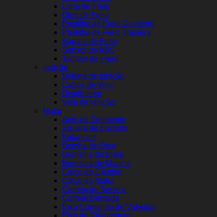
Lona de Freio
Óleo de Freio
Pastilha de Freio Dianteiro
Pastilha de Freio Traseira
Sapata de Freio
Sensor do ABS
Tambor de Freio
Ignição
Bobina de Ignição
Cabos de Vela
Distribuidor
Vela de Ignição
Motor
Anel de Segmento
Arruela de Encosto
Balancins
Bomba de Óleo
Bronzina de Biela
Bronzina de Mancal
Calço do Câmbio
Calço do Motor
Correia de Serviço
Correia Dentada
Eixo Comando de Válvulas
Eixo de Virabrequim