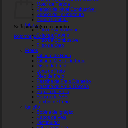
Motor de Partida
Sensor de Nível Combustível
Sensor de Temperatura
Sonda Lambda
Filtros
Sem produto(s) no carrinho.
Filtro de Ar do Motor
Filtro de Cabine
Retornar para a loja
Filtro de Combustível
Filtro de Óleo
Freios
Cilindro de Roda
Cilindro Mestre de Freio
Disco de Freio
Lona de Freio
Óleo de Freio
Pastilha de Freio Dianteiro
Pastilha de Freio Traseira
Sapata de Freio
Sensor do ABS
Tambor de Freio
Ignição
Bobina de Ignição
Cabos de Vela
Distribuidor
Vela de Ignição