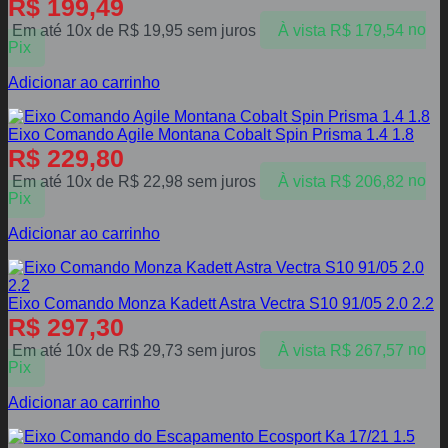
R$
199,49
Em até 10x de
R$
19,95
sem juros
À vista
R$
179,54
no
Pix
Adicionar ao carrinho
Eixo Comando Agile Montana Cobalt Spin Prisma 1.4 1.8
R$
229,80
Em até 10x de
R$
22,98
sem juros
À vista
R$
206,82
no
Pix
Adicionar ao carrinho
Eixo Comando Monza Kadett Astra Vectra S10 91/05 2.0 2.2
R$
297,30
Em até 10x de
R$
29,73
sem juros
À vista
R$
267,57
no
Pix
Adicionar ao carrinho