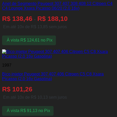
Anel de Segmento Peugeot 307 407 308 408 12 Citroen C4
C4 Lounge Xsara Picasso 06/20 (2.0 16v)
R$
138,46
R$
188,10
-
Em até 10x de
R$
13,85
sem juros
À vista
R$
124,61
no Pix
1997
Bico injetor Peugeot 307 407 406 Citroen C5 C8 Xsara
Picasso (2.0 16v Gasolina)
R$
101,26
Em até 10x de
R$
10,13
sem juros
À vista
R$
91,13
no Pix