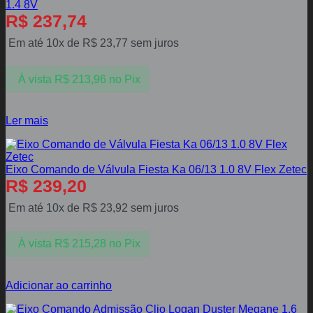
1.4 8V
R$
237,74
Em até 10x de
R$
23,77
sem juros
À vista
R$
213,96
no Pix
Ler mais
Eixo Comando de Válvula Fiesta Ka 06/13 1.0 8V Flex Zetec
R$
239,20
Em até 10x de
R$
23,92
sem juros
À vista
R$
215,28
no Pix
Adicionar ao carrinho