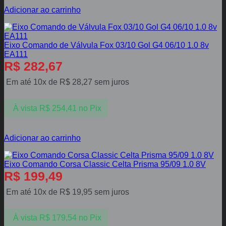
Adicionar ao carrinho
Eixo Comando de Válvula Fox 03/10 Gol G4 06/10 1.0 8v
EA111
R$
282,67
Em até 10x de
R$
28,27
sem juros
À vista
R$
254,41
no Pix
Adicionar ao carrinho
Eixo Comando Corsa Classic Celta Prisma 95/09 1.0 8V
R$
199,49
Em até 10x de
R$
19,95
sem juros
À vista
R$
179,54
no Pix