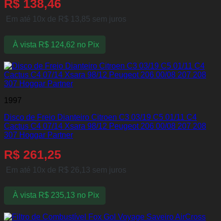
R$
138,46
Em até 10x de
R$
13,85
sem juros
À vista
R$
124,62
no Pix
1997
Disco de Freio Dianteiro Citroen C3 03/19 C5 01/11 C4
Cactus C4 07/14 Xsara 98/12 Peugeot 206 00/08 207 208
307 Hoggar Partner
R$
261,25
Em até 10x de
R$
26,13
sem juros
À vista
R$
235,13
no Pix