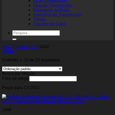
Kit de Embreagem
Óleo de Transmissão
Rolamento de Roda
Semi Eixo da Transmissão
Trizeta
Trocador de Calor
Pesquisar
por:
Início
/
Citroen
/
C5
/
2002
Filtrar
Exibindo 1–12 de 23 resultados
Busca por Veículo
Filtro de preço
Peças para C5 2002
1998