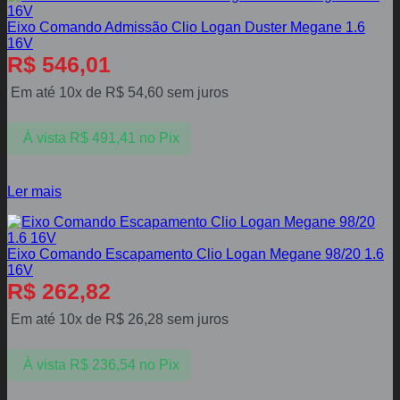
Eixo Comando Admissão Clio Logan Duster Megane 1.6
16V
R$
546,01
Em até 10x de
R$
54,60
sem juros
À vista
R$
491,41
no Pix
Ler mais
Eixo Comando Escapamento Clio Logan Megane 98/20 1.6
16V
R$
262,82
Em até 10x de
R$
26,28
sem juros
À vista
R$
236,54
no Pix