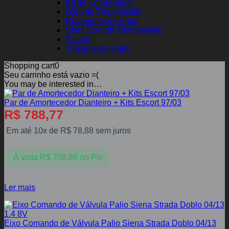
Kit de Embreagem
Óleo de Transmissão
Rolamento de Roda
Semi Eixo da Transmissão
Trizeta
Trocador de Calor
Shopping cart
0
Seu carrinho está vazio =(
You may be interested in…
Par de Amortecedor Dianteiro + Kits Escort 97/03
R$
788,77
Em até 10x de
R$
78,88
sem juros
À vista
R$
709,89
no Pix
Ler mais
Eixo Comando de Válvula Palio Siena Strada Doblo 04/13