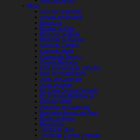
Vela de Ignição
Motor
Anel de Segmento
Arruela de Encosto
Balancins
Bomba de Óleo
Bronzina de Biela
Bronzina de Mancal
Calço do Câmbio
Calço do Motor
Correia de Serviço
Correia Dentada
Eixo Comando de Válvulas
Eixo de Virabrequim
Junta do Cabeçote
Junta do Motor
Kit Capa Correia Dentada
Kit Corrente Distribuição
Óleo de Motor
Parafuso de Cabeçote
Pescador Bomba de Óleo
Pistão do Motor
Retentores
Tampa do Óleo
Tensor da Correia Dentada