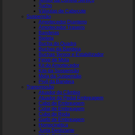
Tensor da Correia Serviço
Tucho
Válvulas de Cabeçote
Suspensão
Amortecedor Dianteiro
Amortecedor Traseiro
Bandejas
Bieleta
Bucha do Quadro
Buchas da Bandeja
Buchas Tensor e Estabilizador
Feixe de Mola
Kit do Amortecedor
Kits da Suspensão
Mola da Suspensão
Pivô da Bandeja
Transmissão
Atuador do Câmbio
Atuador do Pedal Embreagem
Cabo de Embreagem
Colar de Embreagem
Cubo de Roda
Garfo de Embreagem
Homocinética
Junta Deslizante