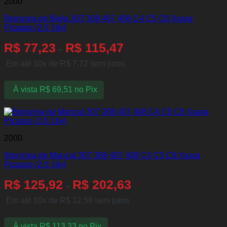
2000
Bronzina de Biela 307 308 407 408 C4 C5 C8 Xsara
Picasso (2.0 16v)
R$
77,23
R$
115,47
-
Em até 10x de
R$
7,72
sem juros
À vista
R$
69,51
no Pix
2000
Bronzina de Mancal 307 308 407 408 C4 C5 C8 Xsara
Picasso (2.0 16v)
R$
125,92
R$
202,63
-
Em até 10x de
R$
12,59
sem juros
À vista
R$
113,33
no Pix