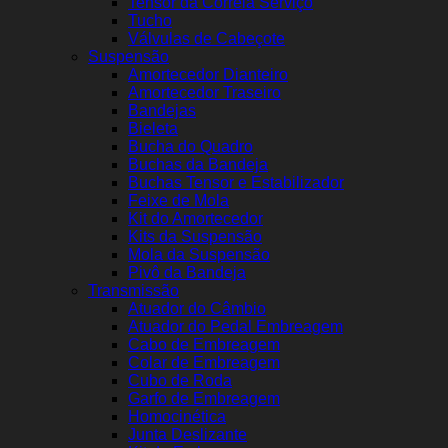
Tensor da Correia Serviço
Tucho
Válvulas de Cabeçote
Suspensão
Amortecedor Dianteiro
Amortecedor Traseiro
Bandejas
Bieleta
Bucha do Quadro
Buchas da Bandeja
Buchas Tensor e Estabilizador
Feixe de Mola
Kit do Amortecedor
Kits da Suspensão
Mola da Suspensão
Pivô da Bandeja
Transmissão
Atuador do Câmbio
Atuador do Pedal Embreagem
Cabo de Embreagem
Colar de Embreagem
Cubo de Roda
Garfo de Embreagem
Homocinética
Junta Deslizante