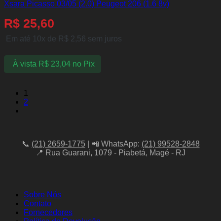
Xsara Picasso 03/05 (2.0) Peugeot 206 (1.6 8v)
R$
25,60
Em até 10x de
R$
2,56
sem juros
À vista
R$
23,04
no Pix
1
2
📞
(21) 2659-1775
| 📲 WhatsApp:
(21) 99528-2848
📍 Rua Guarani, 1079 - Piabetá, Magé - RJ
Sobre Nós
Contato
Fornecedores