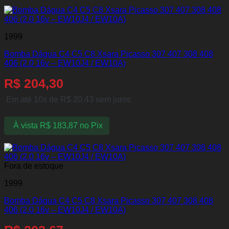
1999
Bomba Dágua C4 C5 C8 Xsara Picasso 307 407 308 408
406 (2.0 16v – EW10J4 / EW10A)
R$
204,30
Em até 10x de
R$
20,43
sem juros
À vista
R$
183,87
no Pix
Fora de estoque
1999
Bomba Dágua C4 C5 C8 Xsara Picasso 307 407 308 408
406 (2.0 16v – EW10J4 / EW10A)