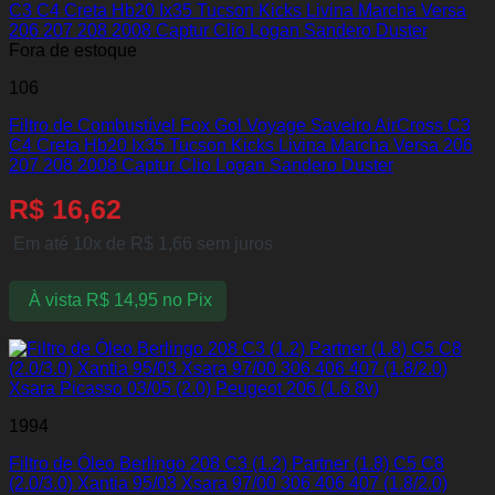
Fora de estoque
106
Filtro de Combustível Fox Gol Voyage Saveiro AirCross C3
C4 Creta Hb20 Ix35 Tucson Kicks Livina Marcha Versa 206
207 208 2008 Captur Clio Logan Sandero Duster
R$
16,62
Em até 10x de
R$
1,66
sem juros
À vista
R$
14,95
no Pix
1994
Filtro de Óleo Berlingo 208 C3 (1.2) Partner (1.8) C5 C8
(2.0/3.0) Xantia 95/03 Xsara 97/00 306 406 407 (1.8/2.0)