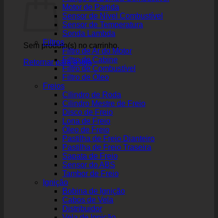
Motor de Partida
Sensor de Nível Combustível
Sensor de Temperatura
Sonda Lambda
Filtros
Sem produto(s) no carrinho.
Filtro de Ar do Motor
Filtro de Cabine
Retornar para a loja
Filtro de Combustível
Filtro de Óleo
Freios
Cilindro de Roda
Cilindro Mestre de Freio
Disco de Freio
Lona de Freio
Óleo de Freio
Pastilha de Freio Dianteiro
Pastilha de Freio Traseira
Sapata de Freio
Sensor do ABS
Tambor de Freio
Ignição
Bobina de Ignição
Cabos de Vela
Distribuidor
Vela de Ignição