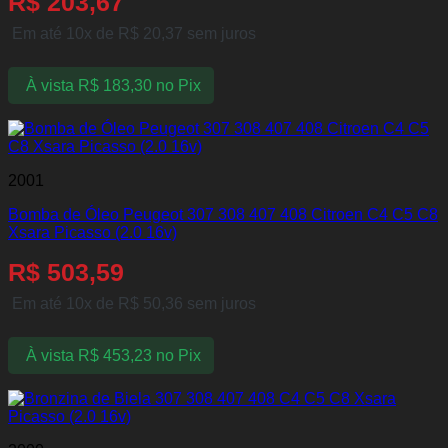
R$
203,67
Em até 10x de
R$
20,37
sem juros
À vista
R$
183,30
no Pix
2001
Bomba de Óleo Peugeot 307 308 407 408 Citroen C4 C5 C8
Xsara Picasso (2.0 16v)
R$
503,59
Em até 10x de
R$
50,36
sem juros
À vista
R$
453,23
no Pix