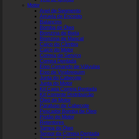
Motor
Anel de Segmento
Arruela de Encosto
Balancins
Bomba de Óleo
Bronzina de Biela
Bronzina de Mancal
Calço do Câmbio
Calço do Motor
Correia de Serviço
Correia Dentada
Eixo Comando de Válvulas
Eixo de Virabrequim
Junta do Cabeçote
Junta do Motor
Kit Capa Correia Dentada
Kit Corrente Distribuição
Óleo de Motor
Parafuso de Cabeçote
Pescador Bomba de Óleo
Pistão do Motor
Retentores
Tampa do Óleo
Tensor da Correia Dentada