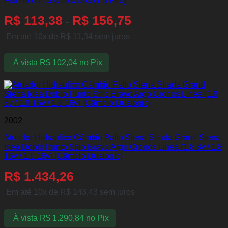
Fiorino 03/13 Uno 01/05 (1.3 Fire)
R$
113,38
R$
156,75
-
Em até 10x de
R$
11,34
sem juros
À vista
R$
102,04
no Pix
2002
Atuador Hidraulico Câmbio Palio Siena Strada Grand Siena
Idea Doblo Punto Stilo Bravo Argo Cronos Linea (1.8 8v / 1.8
16v / 1.6 16v) (Câmbio Dualogic)
R$
1.434,26
Em até 10x de
R$
143,43
sem juros
À vista
R$
1.290,84
no Pix