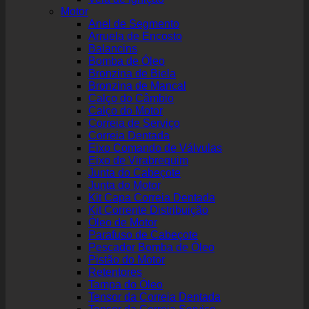
Motor
Anel de Segmento
Arruela de Encosto
Balancins
Bomba de Óleo
Bronzina de Biela
Bronzina de Mancal
Calço do Câmbio
Calço do Motor
Correia de Serviço
Correia Dentada
Eixo Comando de Válvulas
Eixo de Virabrequim
Junta do Cabeçote
Junta do Motor
Kit Capa Correia Dentada
Kit Corrente Distribuição
Óleo de Motor
Parafuso de Cabeçote
Pescador Bomba de Óleo
Pistão do Motor
Retentores
Tampa do Óleo
Tensor da Correia Dentada