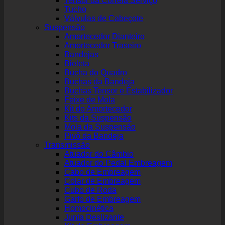
Tensor da Correia Serviço
Tucho
Válvulas de Cabeçote
Suspensão
Amortecedor Dianteiro
Amortecedor Traseiro
Bandejas
Bieleta
Bucha do Quadro
Buchas da Bandeja
Buchas Tensor e Estabilizador
Feixe de Mola
Kit do Amortecedor
Kits da Suspensão
Mola da Suspensão
Pivô da Bandeja
Transmissão
Atuador do Câmbio
Atuador do Pedal Embreagem
Cabo de Embreagem
Colar de Embreagem
Cubo de Roda
Garfo de Embreagem
Homocinética
Junta Deslizante