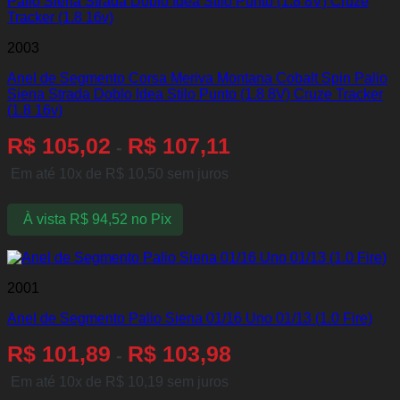
2003
Anel de Segmento Corsa Meriva Montana Cobalt Spin Palio
Siena Strada Doblo Idea Stilo Punto (1.8 8V) Cruze Tracker
(1.8 16v)
R$
105,02
R$
107,11
-
Em até 10x de
R$
10,50
sem juros
À vista
R$
94,52
no Pix
2001
Anel de Segmento Palio Siena 01/16 Uno 01/13 (1.0 Fire)
R$
101,89
R$
103,98
-
Em até 10x de
R$
10,19
sem juros