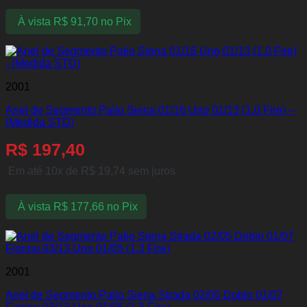
À vista
R$
91,70
no Pix
2001
Anel de Segmento Palio Siena 01/16 Uno 01/13 (1.0 Fire) –
(Medida STD)
R$
197,40
Em até 10x de
R$
19,74
sem juros
À vista
R$
177,66
no Pix
2001
Anel de Segmento Palio Siena Strada 02/05 Doblo 01/07