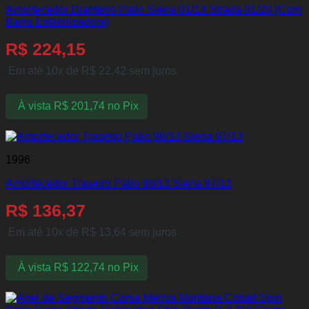
Amortecedor Dianteiro Palio Siena 01/13 Strada 01/20 (Com
Barra Estabilizadora)
R$
224,15
Em até 10x de
R$
22,42
sem juros
À vista
R$
201,74
no Pix
1996
Amortecedor Traseiro Palio 96/13 Siena 97/13
R$
136,37
Em até 10x de
R$
13,64
sem juros
À vista
R$
122,74
no Pix