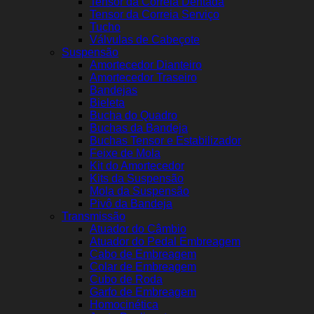
Tensor da Correia Dentada
Tensor da Correia Serviço
Tucho
Válvulas de Cabeçote
Suspensão
Amortecedor Dianteiro
Amortecedor Traseiro
Bandejas
Bieleta
Bucha do Quadro
Buchas da Bandeja
Buchas Tensor e Estabilizador
Feixe de Mola
Kit do Amortecedor
Kits da Suspensão
Mola da Suspensão
Pivô da Bandeja
Transmissão
Atuador do Câmbio
Atuador do Pedal Embreagem
Cabo de Embreagem
Colar de Embreagem
Cubo de Roda
Garfo de Embreagem
Homocinética