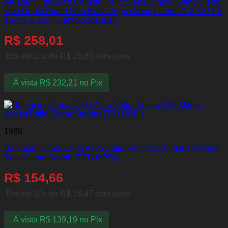
Atuador Hidraulico Câmbio Palio Siena Strada Grand Siena
Idea Doblo Punto Stilo Bravo Argo Cronos Linea (1.8 8v / 1.8
16v / 1.6 16v) (Câmbio Manual)
R$
258,01
Em até 10x de
R$
25,80
sem juros
À vista
R$
232,21
no Pix
1986
Balancim Corsa Celta Astra Zafira Vectra S10 Monza Kadett
Palio Siena Strada (EFI / MPFI)
R$
154,66
Em até 10x de
R$
15,47
sem juros
À vista
R$
139,19
no Pix