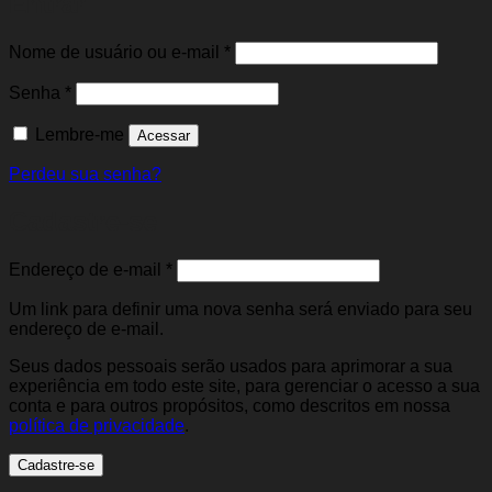
Entrar
Obrigatório
Nome de usuário ou e-mail
*
Obrigatório
Senha
*
Lembre-me
Acessar
Perdeu sua senha?
Cadastre-se
Obrigatório
Endereço de e-mail
*
Um link para definir uma nova senha será enviado para seu
endereço de e-mail.
Seus dados pessoais serão usados para aprimorar a sua
experiência em todo este site, para gerenciar o acesso a sua
conta e para outros propósitos, como descritos em nossa
política de privacidade
.
Cadastre-se