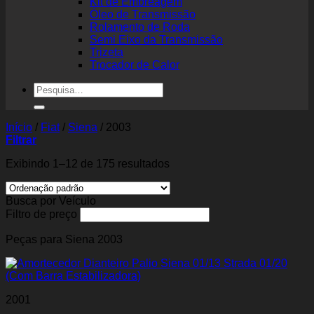
Kit de Embreagem
Óleo de Transmissão
Rolamento de Roda
Semi Eixo da Transmissão
Trizeta
Trocador de Calor
Pesquisar
por:
Início
/
Fiat
/
Siena
/
2003
Filtrar
Exibindo 1–12 de 175 resultados
Busca por Veículo
Filtro de preço
Peças para Siena 2003
2001