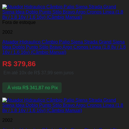
Fora de estoque
2002
Atuador Hidraulico Câmbio Palio Siena Strada Grand Siena
Idea Doblo Punto Stilo Bravo Argo Cronos Linea (1.8 8v / 1.8
16v / 1.6 16v) (Câmbio Manual)
R$
379,86
Em até 10x de
R$
37,99
sem juros
À vista
R$
341,87
no Pix
2002