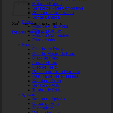
Motor de Partida
Sensor de Nível Combustível
Sensor de Temperatura
Sonda Lambda
Filtros
Sem produto(s) no carrinho.
Filtro de Ar do Motor
Filtro de Cabine
Retornar para a loja
Filtro de Combustível
Filtro de Óleo
Freios
Cilindro de Roda
Cilindro Mestre de Freio
Disco de Freio
Lona de Freio
Óleo de Freio
Pastilha de Freio Dianteiro
Pastilha de Freio Traseira
Sapata de Freio
Sensor do ABS
Tambor de Freio
Ignição
Bobina de Ignição
Cabos de Vela
Distribuidor
Vela de Ignição