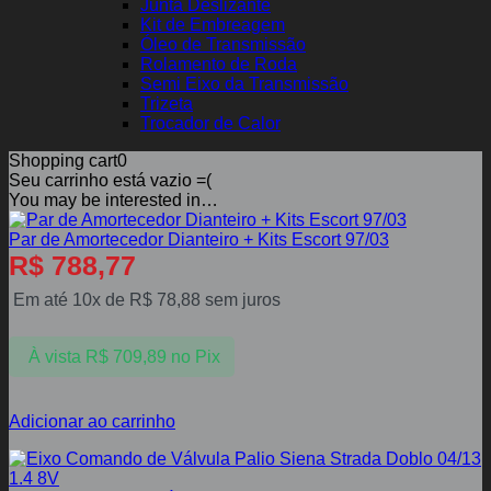
Junta Deslizante
Kit de Embreagem
Óleo de Transmissão
Rolamento de Roda
Semi Eixo da Transmissão
Trizeta
Trocador de Calor
Shopping cart
0
Seu carrinho está vazio =(
You may be interested in…
Par de Amortecedor Dianteiro + Kits Escort 97/03
R$
788,77
Em até 10x de
R$
78,88
sem juros
À vista
R$
709,89
no Pix
Adicionar ao carrinho