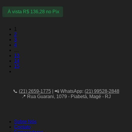
À vista
R$
136,28
no Pix
1
2
3
4
…
13
14
15
📞
(21) 2659-1775
| 📲 WhatsApp:
(21) 99528-2848
📍 Rua Guarani, 1079 - Piabetá, Magé - RJ
Sobre Nós
Contato