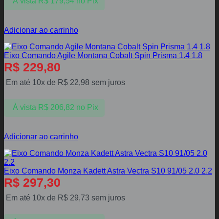
À vista
R$
179,54
no Pix
Adicionar ao carrinho
Eixo Comando Agile Montana Cobalt Spin Prisma 1.4 1.8
R$
229,80
Em até 10x de
R$
22,98
sem juros
À vista
R$
206,82
no Pix
Adicionar ao carrinho
Eixo Comando Monza Kadett Astra Vectra S10 91/05 2.0 2.2
R$
297,30
Em até 10x de
R$
29,73
sem juros