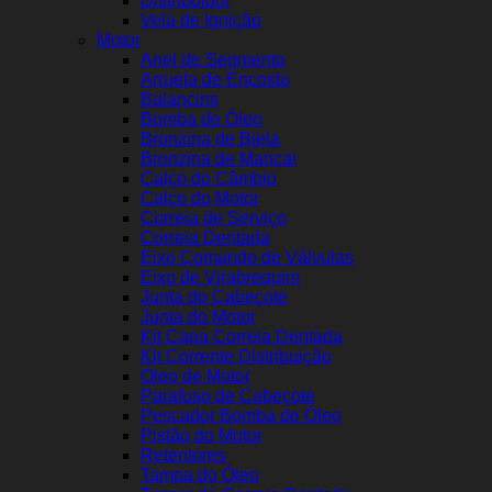
Distribuidor
Vela de Ignição
Motor
Anel de Segmento
Arruela de Encosto
Balancins
Bomba de Óleo
Bronzina de Biela
Bronzina de Mancal
Calço do Câmbio
Calço do Motor
Correia de Serviço
Correia Dentada
Eixo Comando de Válvulas
Eixo de Virabrequim
Junta do Cabeçote
Junta do Motor
Kit Capa Correia Dentada
Kit Corrente Distribuição
Óleo de Motor
Parafuso de Cabeçote
Pescador Bomba de Óleo
Pistão do Motor
Retentores
Tampa do Óleo