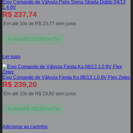
Eixo Comando de Válvula Palio Siena Strada Doblo 04/13
1.4 8V
R$
237,74
Em até 10x de
R$
23,77
sem juros
À vista
R$
213,96
no Pix
Ler mais
Eixo Comando de Válvula Fiesta Ka 06/13 1.0 8V Flex Zetec
R$
239,20
Em até 10x de
R$
23,92
sem juros
À vista
R$
215,28
no Pix
Adicionar ao carrinho