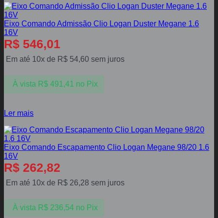
Eixo Comando Admissão Clio Logan Duster Megane 1.6
16V
R$
546,01
Em até 10x de
R$
54,60
sem juros
À vista
R$
491,41
no Pix
Ler mais
Eixo Comando Escapamento Clio Logan Megane 98/20 1.6
16V
R$
262,82
Em até 10x de
R$
26,28
sem juros
À vista
R$
236,54
no Pix