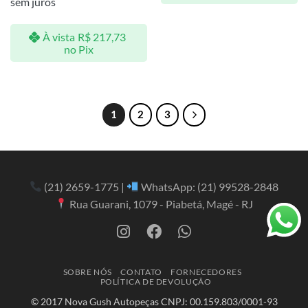
sem juros
À vista
R$
217,73
no Pix
1
2
3
(21) 2659-1775
|
WhatsApp:
(21) 99528-2848
Rua Guarani, 1079 - Piabetá, Magé - RJ
SOBRE NÓS
CONTATO
FORNECEDORES
POLÍTICA DE DEVOLUÇÃO
© 2017 Nova Gush Autopeças CNPJ: 00.159.803/0001-93