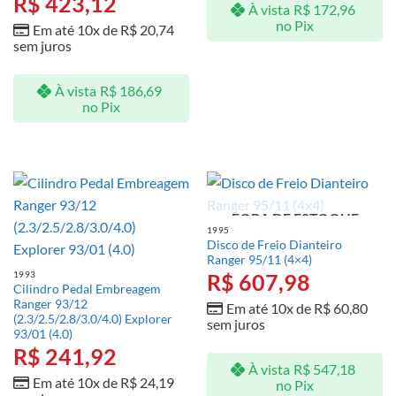
R$
423,12
À vista
R$
172,96
no Pix
Em até 10x de
R$
20,74
sem juros
À vista
R$
186,69
no Pix
FORA DE ESTOQUE
1995
Disco de Freio Dianteiro
Ranger 95/11 (4×4)
R$
607,98
1993
Cilindro Pedal Embreagem
Ranger 93/12
Em até 10x de
R$
60,80
(2.3/2.5/2.8/3.0/4.0) Explorer
sem juros
93/01 (4.0)
R$
241,92
À vista
R$
547,18
Em até 10x de
R$
24,19
no Pix