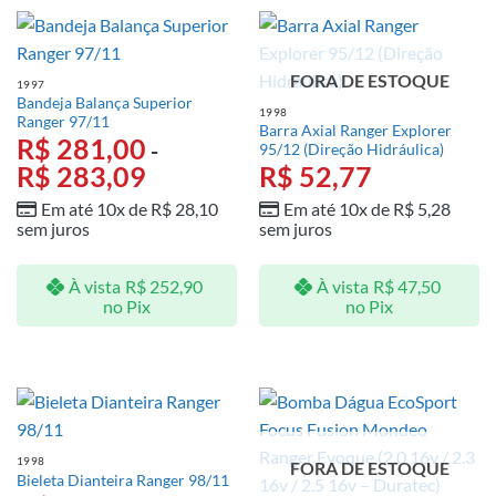
FORA DE ESTOQUE
1997
Bandeja Balança Superior
1998
Ranger 97/11
Barra Axial Ranger Explorer
R$
281,00
-
95/12 (Direção Hidráulica)
R$
283,09
R$
52,77
Em até 10x de
R$
28,10
Em até 10x de
R$
5,28
sem juros
sem juros
À vista
R$
252,90
À vista
R$
47,50
no Pix
no Pix
1998
FORA DE ESTOQUE
Bieleta Dianteira Ranger 98/11