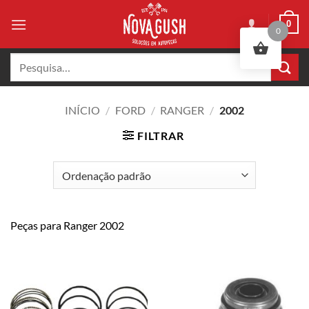
Skip
0
to
0
content
Pesquisar
por:
INÍCIO
/
FORD
/
RANGER
/
2002
FILTRAR
Peças para Ranger 2002