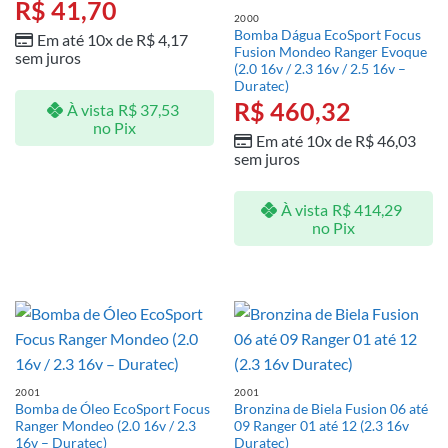
R$
41,70
2000
Bomba Dágua EcoSport Focus
Em até 10x de
R$
4,17
Fusion Mondeo Ranger Evoque
sem juros
(2.0 16v / 2.3 16v / 2.5 16v –
Duratec)
R$
460,32
À vista
R$
37,53
no Pix
Em até 10x de
R$
46,03
sem juros
À vista
R$
414,29
no Pix
2001
2001
Bomba de Óleo EcoSport Focus
Bronzina de Biela Fusion 06 até
Ranger Mondeo (2.0 16v / 2.3
09 Ranger 01 até 12 (2.3 16v
16v – Duratec)
Duratec)