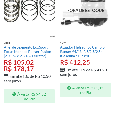
FORA DE ESTOQUE
2001
1994
Anel de Segmento EcoSport
Atuador Hidráulico Câmbio
Focus Mondeo Ranger Fusion
Ranger 94/13 (2.3/2.5/2.5)
(2.0 16v e 2.3 16v Duratec)
(Gasolina / Diesel)
R$
105,02
R$
412,25
-
R$
178,17
Em até 10x de
R$
41,23
sem juros
Em até 10x de
R$
10,50
sem juros
À vista
R$
371,03
no Pix
À vista
R$
94,52
no Pix