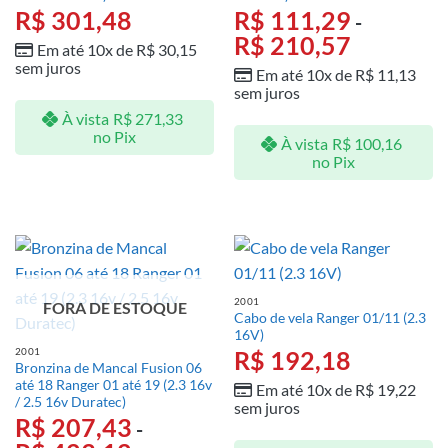
R$
301,48
R$
111,29
-
R$
210,57
Em até 10x de
R$
30,15
sem juros
Em até 10x de
R$
11,13
sem juros
À vista
R$
271,33
no Pix
À vista
R$
100,16
no Pix
2001
FORA DE ESTOQUE
Cabo de vela Ranger 01/11 (2.3
16V)
R$
192,18
2001
Bronzina de Mancal Fusion 06
até 18 Ranger 01 até 19 (2.3 16v
Em até 10x de
R$
19,22
/ 2.5 16v Duratec)
sem juros
R$
207,43
-