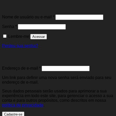
Entrar
Obrigatório
Nome de usuário ou e-mail
*
Obrigatório
Senha
*
Lembre-me
Acessar
Perdeu sua senha?
Cadastre-se
Obrigatório
Endereço de e-mail
*
Um link para definir uma nova senha será enviado para seu
endereço de e-mail.
Seus dados pessoais serão usados para aprimorar a sua
experiência em todo este site, para gerenciar o acesso a sua
conta e para outros propósitos, como descritos em nossa
política de privacidade
.
Cadastre-se