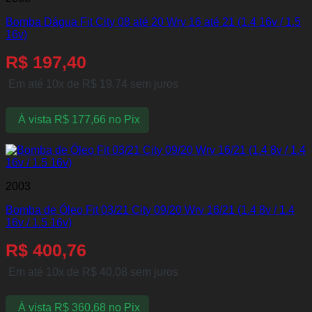
Bomba Dágua Fit City 08 até 20 Wrv 16 até 21 (1.4 16v / 1.5
16v)
R$
197,40
Em até 10x de
R$
19,74
sem juros
À vista
R$
177,66
no Pix
2003
Bomba de Óleo Fit 03/21 City 09/20 Wrv 16/21 (1.4 8v / 1.4
16v / 1.5 16v)
R$
400,76
Em até 10x de
R$
40,08
sem juros
À vista
R$
360,68
no Pix