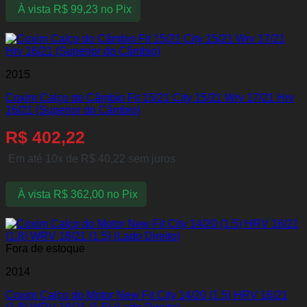
À vista
R$
99,23
no Pix
2015
Coxim Calço do Câmbio Fit 15/21 City 15/21 Wrv 17/21 Hrv
16/21 (Superior do Câmbio)
R$
402,22
Em até 10x de
R$
40,22
sem juros
À vista
R$
362,00
no Pix
Fora de estoque
2014
Coxim Calço do Motor New Fit City 14/20 (1.5) HRV 16/21