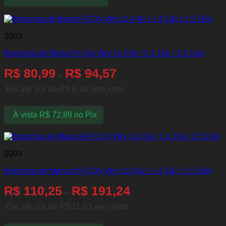
2003
Bronzina de Biela Fit City Wrv (1.4 8v / 1.4 16v / 1.5 16v)
R$
80,99
R$
94,57
-
Em até 10x de
R$
8,10
sem juros
À vista
R$
72,89
no Pix
2003
Bronzina de Mancal Fit City Wrv (1.4 8v / 1.4 16v / 1.5 16v)
R$
110,25
R$
191,24
-
Em até 10x de
R$
11,03
sem juros