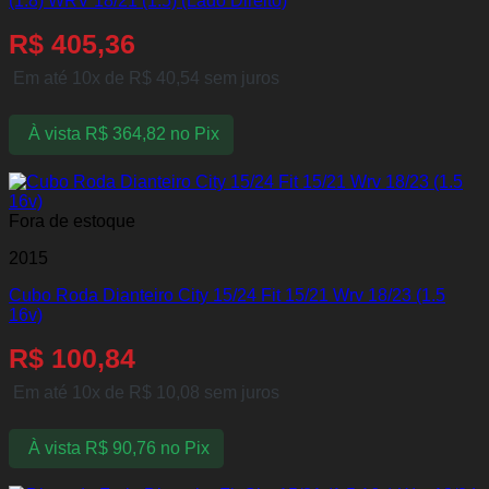
(1.8) WRV 18/21 (1.5) (Lado Direito)
R$
405,36
Em até 10x de
R$
40,54
sem juros
À vista
R$
364,82
no Pix
Fora de estoque
2015
Cubo Roda Dianteiro City 15/24 Fit 15/21 Wrv 18/23 (1.5
16v)
R$
100,84
Em até 10x de
R$
10,08
sem juros
À vista
R$
90,76
no Pix