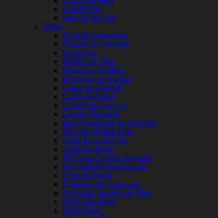
Cabos de Vela
Distribuidor
Vela de Ignição
Motor
Anel de Segmento
Arruela de Encosto
Balancins
Bomba de Óleo
Bronzina de Biela
Bronzina de Mancal
Calço do Câmbio
Calço do Motor
Correia de Serviço
Correia Dentada
Eixo Comando de Válvulas
Eixo de Virabrequim
Junta do Cabeçote
Junta do Motor
Kit Capa Correia Dentada
Kit Corrente Distribuição
Óleo de Motor
Parafuso de Cabeçote
Pescador Bomba de Óleo
Pistão do Motor
Retentores