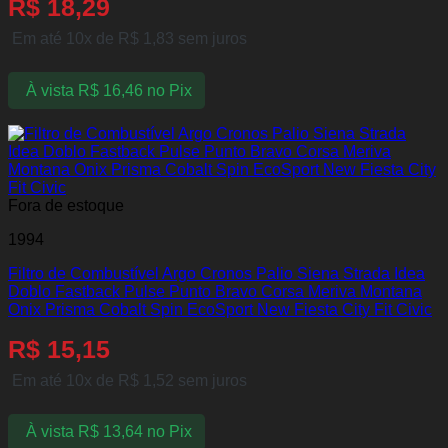
R$
18,29
Em até 10x de
R$
1,83
sem juros
À vista
R$
16,46
no Pix
Fora de estoque
1994
Filtro de Combustível Argo Cronos Palio Siena Strada Idea
Doblo Fastback Pulse Punto Bravo Corsa Meriva Montana
Onix Prisma Cobalt Spin EcoSport New Fiesta City Fit Civic
R$
15,15
Em até 10x de
R$
1,52
sem juros
À vista
R$
13,64
no Pix