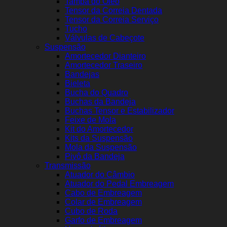
Tampa do Óleo
Tensor da Correia Dentada
Tensor da Correia Serviço
Tucho
Válvulas de Cabeçote
Suspensão
Amortecedor Dianteiro
Amortecedor Traseiro
Bandejas
Bieleta
Bucha do Quadro
Buchas da Bandeja
Buchas Tensor e Estabilizador
Feixe de Mola
Kit do Amortecedor
Kits da Suspensão
Mola da Suspensão
Pivô da Bandeja
Transmissão
Atuador do Câmbio
Atuador do Pedal Embreagem
Cabo de Embreagem
Colar de Embreagem
Cubo de Roda
Garfo de Embreagem