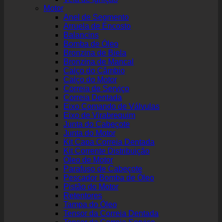
Motor
Anel de Segmento
Arruela de Encosto
Balancins
Bomba de Óleo
Bronzina de Biela
Bronzina de Mancal
Calço do Câmbio
Calço do Motor
Correia de Serviço
Correia Dentada
Eixo Comando de Válvulas
Eixo de Virabrequim
Junta do Cabeçote
Junta do Motor
Kit Capa Correia Dentada
Kit Corrente Distribuição
Óleo de Motor
Parafuso de Cabeçote
Pescador Bomba de Óleo
Pistão do Motor
Retentores
Tampa do Óleo
Tensor da Correia Dentada