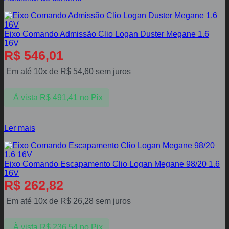
Eixo Comando Admissão Clio Logan Duster Megane 1.6
16V
R$
546,01
Em até 10x de
R$
54,60
sem juros
À vista
R$
491,41
no Pix
Ler mais
Eixo Comando Escapamento Clio Logan Megane 98/20 1.6
16V
R$
262,82
Em até 10x de
R$
26,28
sem juros
À vista
R$
236,54
no Pix