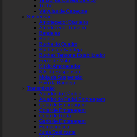
Tensor da Correia Serviço
Tucho
Válvulas de Cabeçote
Suspensão
Amortecedor Dianteiro
Amortecedor Traseiro
Bandejas
Bieleta
Bucha do Quadro
Buchas da Bandeja
Buchas Tensor e Estabilizador
Feixe de Mola
Kit do Amortecedor
Kits da Suspensão
Mola da Suspensão
Pivô da Bandeja
Transmissão
Atuador do Câmbio
Atuador do Pedal Embreagem
Cabo de Embreagem
Colar de Embreagem
Cubo de Roda
Garfo de Embreagem
Homocinética
Junta Deslizante