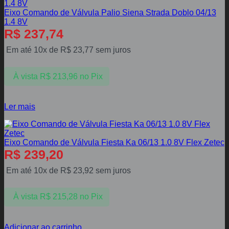
Eixo Comando de Válvula Palio Siena Strada Doblo 04/13
1.4 8V
R$
237,74
Em até 10x de
R$
23,77
sem juros
À vista
R$
213,96
no Pix
Ler mais
Eixo Comando de Válvula Fiesta Ka 06/13 1.0 8V Flex Zetec
R$
239,20
Em até 10x de
R$
23,92
sem juros
À vista
R$
215,28
no Pix
Adicionar ao carrinho