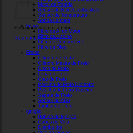
Motor de Partida
Sensor de Nível Combustível
Sensor de Temperatura
Sonda Lambda
Filtros
Sem produto(s) no carrinho.
Filtro de Ar do Motor
Filtro de Cabine
Retornar para a loja
Filtro de Combustível
Filtro de Óleo
Freios
Cilindro de Roda
Cilindro Mestre de Freio
Disco de Freio
Lona de Freio
Óleo de Freio
Pastilha de Freio Dianteiro
Pastilha de Freio Traseira
Sapata de Freio
Sensor do ABS
Tambor de Freio
Ignição
Bobina de Ignição
Cabos de Vela
Distribuidor
Vela de Ignição