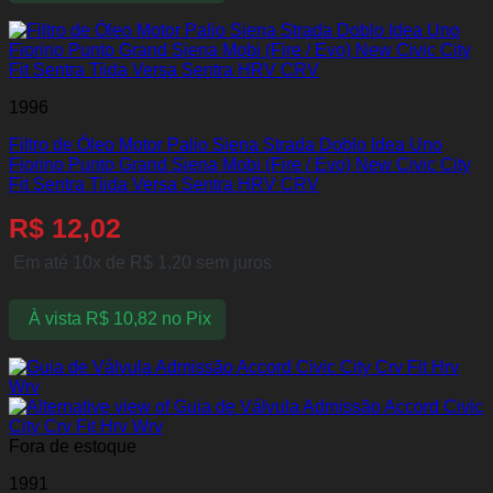
1996
Filtro de Óleo Motor Palio Siena Strada Doblo Idea Uno
Fiorino Punto Grand Siena Mobi (Fire / Evo) New Civic City
Fit Sentra Tiida Versa Sentra HRV CRV
R$
12,02
Em até 10x de
R$
1,20
sem juros
À vista
R$
10,82
no Pix
Fora de estoque
1991