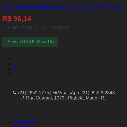
Guia de Válvula Admissão Accord Civic City Crv Fit Hrv Wrv
R$
96,14
Em até 10x de
R$
9,61
sem juros
À vista
R$
86,53
no Pix
1
2
3
📞
(21) 2659-1775
| 📲 WhatsApp:
(21) 99528-2848
📍 Rua Guarani, 1079 - Piabetá, Magé - RJ
Sobre Nós