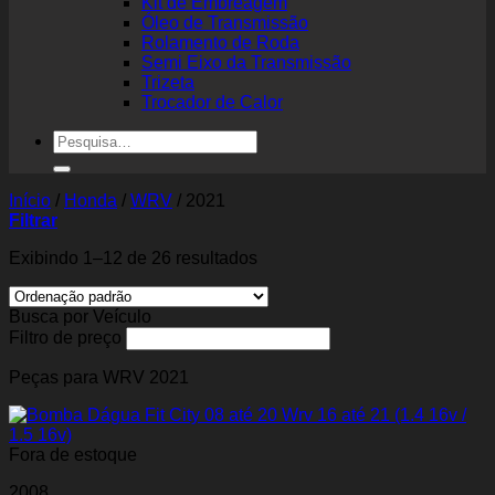
Kit de Embreagem
Óleo de Transmissão
Rolamento de Roda
Semi Eixo da Transmissão
Trizeta
Trocador de Calor
Pesquisar
por:
Início
/
Honda
/
WRV
/
2021
Filtrar
Exibindo 1–12 de 26 resultados
Busca por Veículo
Filtro de preço
Peças para WRV 2021
Fora de estoque
2008