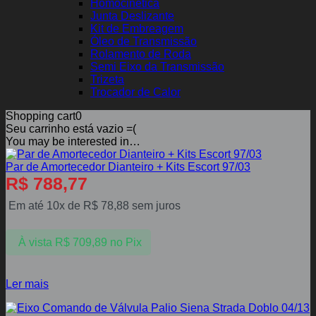
Homocinética
Junta Deslizante
Kit de Embreagem
Óleo de Transmissão
Rolamento de Roda
Semi Eixo da Transmissão
Trizeta
Trocador de Calor
Shopping cart
0
Seu carrinho está vazio =(
You may be interested in…
Par de Amortecedor Dianteiro + Kits Escort 97/03
R$
788,77
Em até 10x de
R$
78,88
sem juros
À vista
R$
709,89
no Pix
Ler mais