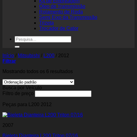
Kit de Embreagem
Óleo de Transmissão
Rolamento de Roda
Semi Eixo da Transmissão
Trizeta
Trocador de Calor
Pesquisar
por:
Início
/
Mitsubishi
/
L200
/
2012
Filtrar
Mostrando todos os 6 resultados
Busca por Veículo
Filtro de preço
Peças para L200 2012
2007
Bieleta Dianteira L200 Triton 07/16