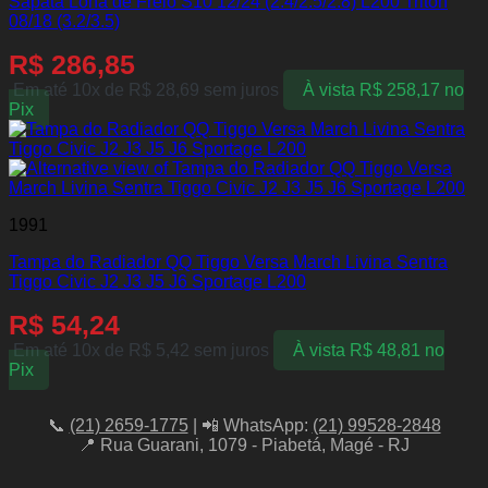
Sapata Lona de Freio S10 12/24 (2.4/2.5/2.8) L200 Triton
08/18 (3.2/3.5)
R$
286,85
Em até 10x de
R$
28,69
sem juros
À vista
R$
258,17
no
Pix
1991
Tampa do Radiador QQ Tiggo Versa March Livina Sentra
Tiggo Civic J2 J3 J5 J6 Sportage L200
R$
54,24
Em até 10x de
R$
5,42
sem juros
À vista
R$
48,81
no
Pix
📞
(21) 2659-1775
| 📲 WhatsApp:
(21) 99528-2848
📍 Rua Guarani, 1079 - Piabetá, Magé - RJ