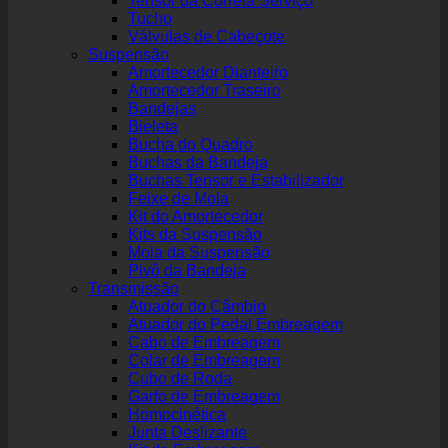
Tensor da Correia Serviço
Tucho
Válvulas de Cabeçote
Suspensão
Amortecedor Dianteiro
Amortecedor Traseiro
Bandejas
Bieleta
Bucha do Quadro
Buchas da Bandeja
Buchas Tensor e Estabilizador
Feixe de Mola
Kit do Amortecedor
Kits da Suspensão
Mola da Suspensão
Pivô da Bandeja
Transmissão
Atuador do Câmbio
Atuador do Pedal Embreagem
Cabo de Embreagem
Colar de Embreagem
Cubo de Roda
Garfo de Embreagem
Homocinética
Junta Deslizante