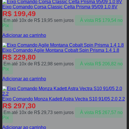
Eixo Comando Corsa Classic Celta Prisma 95/09 1.0 8V
R$
199,49
Em até 10x de
R$
19,95
sem juros
À vista
R$
179,54
no
Pix
Adicionar ao carrinho
Eixo Comando Agile Montana Cobalt Spin Prisma 1.4 1.8
R$
229,80
Em até 10x de
R$
22,98
sem juros
À vista
R$
206,82
no
Pix
Adicionar ao carrinho
Eixo Comando Monza Kadett Astra Vectra S10 91/05 2.0 2.2
R$
297,30
Em até 10x de
R$
29,73
sem juros
À vista
R$
267,57
no
Pix
Adicionar ao carrinho