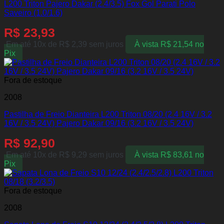
L200 Triton Pajero Dakar (2.4/3.5) Fox Gol Parati Polo
Saveiro (1.0/1.6)
R$
23,93
Em até 10x de
R$
2,39
sem juros
À vista
R$
21,54
no
Pix
Fora de estoque
2008
Pastilha de Freio Dianteira L200 Triton 08/20 (2.4 16V / 3.2
16V / 3.5 24V) Pajero Dakar 09/16 (3.2 16V / 3.5 24V)
R$
92,90
Em até 10x de
R$
9,29
sem juros
À vista
R$
83,61
no
Pix
Fora de estoque
2008