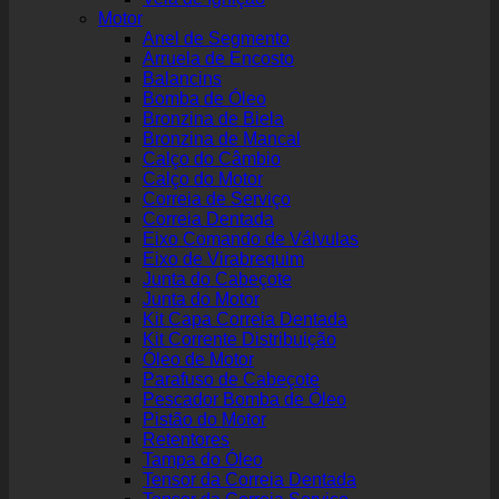
Motor
Anel de Segmento
Arruela de Encosto
Balancins
Bomba de Óleo
Bronzina de Biela
Bronzina de Mancal
Calço do Câmbio
Calço do Motor
Correia de Serviço
Correia Dentada
Eixo Comando de Válvulas
Eixo de Virabrequim
Junta do Cabeçote
Junta do Motor
Kit Capa Correia Dentada
Kit Corrente Distribuição
Óleo de Motor
Parafuso de Cabeçote
Pescador Bomba de Óleo
Pistão do Motor
Retentores
Tampa do Óleo
Tensor da Correia Dentada