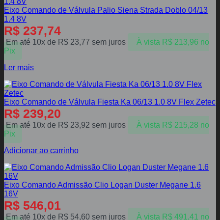
Eixo Comando de Válvula Palio Siena Strada Doblo 04/13
1.4 8V
R$
237,74
Em até 10x de
R$
23,77
sem juros
À vista
R$
213,96
no
Pix
Ler mais
Eixo Comando de Válvula Fiesta Ka 06/13 1.0 8V Flex Zetec
R$
239,20
Em até 10x de
R$
23,92
sem juros
À vista
R$
215,28
no
Pix
Adicionar ao carrinho
Eixo Comando Admissão Clio Logan Duster Megane 1.6
16V
R$
546,01
Em até 10x de
R$
54,60
sem juros
À vista
R$
491,41
no