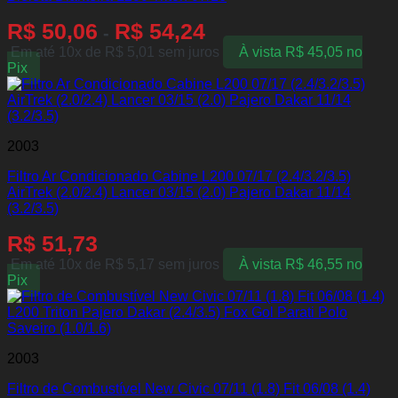
R$
50,06
R$
54,24
-
Em até 10x de
R$
5,01
sem juros
À vista
R$
45,05
no
Pix
2003
Filtro Ar Condicionado Cabine L200 07/17 (2.4/3.2/3.5)
AirTrek (2.0/2.4) Lancer 03/15 (2.0) Pajero Dakar 11/14
(3.2/3.5)
R$
51,73
Em até 10x de
R$
5,17
sem juros
À vista
R$
46,55
no
Pix
2003
Filtro de Combustível New Civic 07/11 (1.8) Fit 06/08 (1.4)