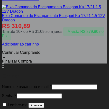
Eixo Comando do Escapamento Ecosport Ka 17/21 1.5 12V
Dragon
R$
310,89
Em até 10x de
R$
31,09
sem juros
À vista
R$
279,80
no
Pix
Adicionar ao carrinho
Continuar Comprando
←
Finalizar Compra
0
Entrar
Obrigatório
Nome de usuário ou e-mail
*
Obrigatório
Senha
*
Lembre-me
Acessar