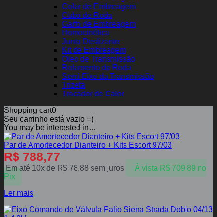
Colar de Embreagem
Cubo de Roda
Garfo de Embreagem
Homocinética
Junta Deslizante
Kit de Embreagem
Óleo de Transmissão
Rolamento de Roda
Semi Eixo da Transmissão
Trizeta
Trocador de Calor
Shopping cart
0
Seu carrinho está vazio =(
You may be interested in…
Par de Amortecedor Dianteiro + Kits Escort 97/03
R$
788,77
Em até 10x de
R$
78,88
sem juros
À vista
R$
709,89
no
Pix
Ler mais