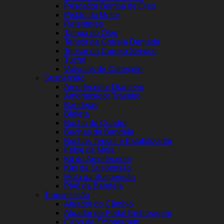
Pescador Bomba de Óleo
Pistão do Motor
Retentores
Tampa do Óleo
Tensor da Correia Dentada
Tensor da Correia Serviço
Tucho
Válvulas de Cabeçote
Suspensão
Amortecedor Dianteiro
Amortecedor Traseiro
Bandejas
Bieleta
Bucha do Quadro
Buchas da Bandeja
Buchas Tensor e Estabilizador
Feixe de Mola
Kit do Amortecedor
Kits da Suspensão
Mola da Suspensão
Pivô da Bandeja
Transmissão
Atuador do Câmbio
Atuador do Pedal Embreagem
Cabo de Embreagem