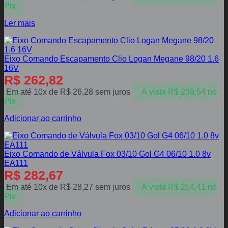
Pix
Ler mais
Eixo Comando Escapamento Clio Logan Megane 98/20 1.6
16V
R$
262,82
Em até 10x de
R$
26,28
sem juros
À vista
R$
236,54
no
Pix
Adicionar ao carrinho
Eixo Comando de Válvula Fox 03/10 Gol G4 06/10 1.0 8v
EA111
R$
282,67
Em até 10x de
R$
28,27
sem juros
À vista
R$
254,41
no
Pix
Adicionar ao carrinho