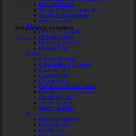
Motor de Partida
Sensor de Nível Combustível
Sensor de Temperatura
Sonda Lambda
Filtros
Sem produto(s) no carrinho.
Filtro de Ar do Motor
Filtro de Cabine
Retornar para a loja
Filtro de Combustível
Filtro de Óleo
Freios
Cilindro de Roda
Cilindro Mestre de Freio
Disco de Freio
Lona de Freio
Óleo de Freio
Pastilha de Freio Dianteiro
Pastilha de Freio Traseira
Sapata de Freio
Sensor do ABS
Tambor de Freio
Ignição
Bobina de Ignição
Cabos de Vela
Distribuidor
Vela de Ignição