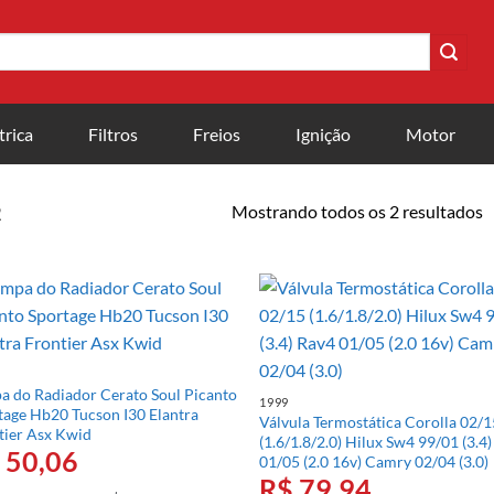
trica
Filtros
Freios
Ignição
Motor
Mostrando todos os 2 resultados
2
a do Radiador Cerato Soul Picanto
1999
tage Hb20 Tucson I30 Elantra
Válvula Termostática Corolla 02/
tier Asx Kwid
(1.6/1.8/2.0) Hilux Sw4 99/01 (3.4
50,06
01/05 (2.0 16v) Camry 02/04 (3.0)
R$
79,94