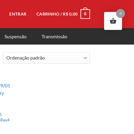
0
ENTRAR
CARRINHO /
R$
0,00
0
Suspensão
Transmissão
15
) Rav4