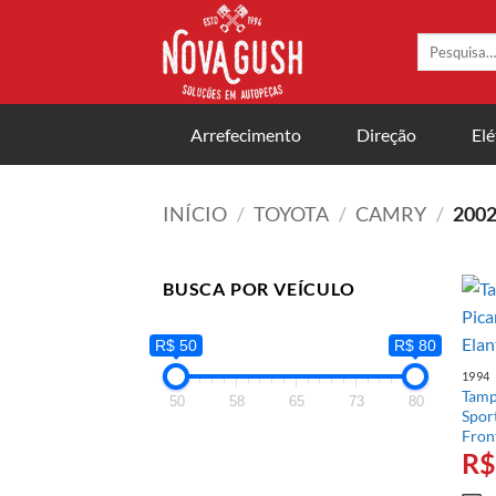
Skip
to
Pesquisar
por:
content
Arrefecimento
Direção
Elé
INÍCIO
/
TOYOTA
/
CAMRY
/
200
BUSCA POR VEÍCULO
R$ 50
R$ 80
1994
Tamp
50
58
65
73
80
Spor
Fron
R$