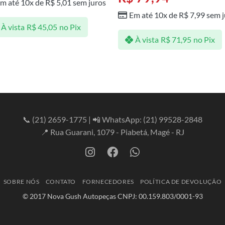
m até 10x de
R$
5,01
sem juros
Em até 10x de
R$
7,99
sem j
À vista
R$
45,05
no Pix
À vista
R$
71,95
no Pix
📞
(21) 2659-1775
| 📲 WhatsApp:
(21) 99528-2848
📍 Rua Guarani, 1079 - Piabetá, Magé - RJ
SOBRE NÓS
CONTATO
FORNECEDORES
POLÍTICA DE DEVOLUÇÃO
© 2017 Nova Gush Autopeças CNPJ: 00.159.803/0001-93