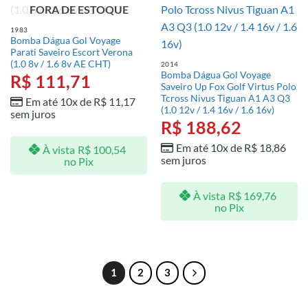
FORA DE ESTOQUE
1983
Bomba Dágua Gol Voyage
Parati Saveiro Escort Verona
(1.0 8v / 1.6 8v AE CHT)
2014
Bomba Dágua Gol Voyage
R$
111,71
Saveiro Up Fox Golf Virtus Polo
Tcross Nivus Tiguan A1 A3 Q3
Em até 10x de
R$
11,17
(1.0 12v / 1.4 16v / 1.6 16v)
sem juros
R$
188,62
Em até 10x de
R$
18,86
À vista
R$
100,54
sem juros
no Pix
À vista
R$
169,76
no Pix
1
2
3