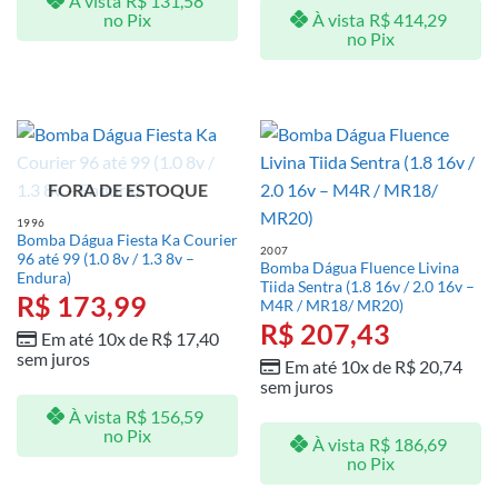
À vista
R$
131,58
À vista
R$
414,29
no Pix
no Pix
FORA DE ESTOQUE
1996
Bomba Dágua Fiesta Ka Courier
2007
96 até 99 (1.0 8v / 1.3 8v –
Bomba Dágua Fluence Livina
Endura)
Tiida Sentra (1.8 16v / 2.0 16v –
R$
173,99
M4R / MR18/ MR20)
R$
207,43
Em até 10x de
R$
17,40
sem juros
Em até 10x de
R$
20,74
sem juros
À vista
R$
156,59
no Pix
À vista
R$
186,69
no Pix