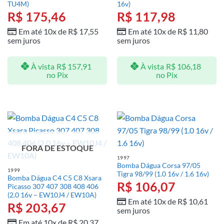
TU4M)
16v)
R$
175,46
R$
117,98
Em até 10x de
R$
17,55
Em até 10x de
R$
11,80
sem juros
sem juros
À vista
R$
157,91
À vista
R$
106,18
no Pix
no Pix
FORA DE ESTOQUE
1997
Bomba Dágua Corsa 97/05
1999
Tigra 98/99 (1.0 16v / 1.6 16v)
Bomba Dágua C4 C5 C8 Xsara
R$
106,07
Picasso 307 407 308 408 406
(2.0 16v – EW10J4 / EW10A)
Em até 10x de
R$
10,61
R$
203,67
sem juros
Em até 10x de
R$
20,37