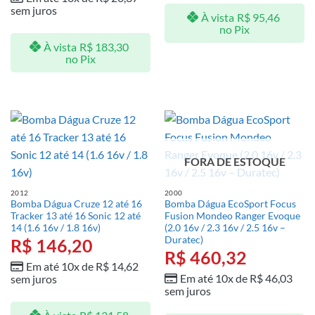
sem juros
À vista
R$
95,46
no Pix
À vista
R$
183,30
no Pix
FORA DE ESTOQUE
2012
2000
Bomba Dágua Cruze 12 até 16
Bomba Dágua EcoSport Focus
Tracker 13 até 16 Sonic 12 até
Fusion Mondeo Ranger Evoque
14 (1.6 16v / 1.8 16v)
(2.0 16v / 2.3 16v / 2.5 16v –
Duratec)
R$
146,20
R$
460,32
Em até 10x de
R$
14,62
Em até 10x de
R$
46,03
sem juros
sem juros