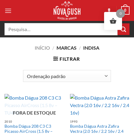
Skip
0
to
0
content
Pesquisar
por:
INÍCIO
/
MARCAS
/
INDISA
FILTRAR
FORA DE ESTOQUE
2010
1993
Bomba Dágua 208 C3 C3
Bomba Dágua Astra Zafira
Picasso AirCross (1.5 8v –
Vectra (2.0 16v / 2.2 16v / 2.4