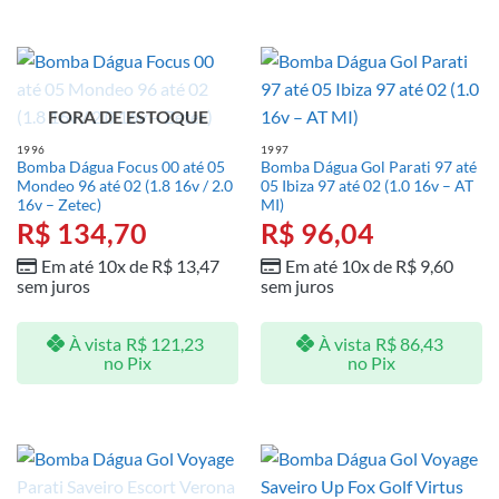
FORA DE ESTOQUE
1996
1997
Bomba Dágua Focus 00 até 05
Bomba Dágua Gol Parati 97 até
Mondeo 96 até 02 (1.8 16v / 2.0
05 Ibiza 97 até 02 (1.0 16v – AT
16v – Zetec)
MI)
R$
134,70
R$
96,04
Em até 10x de
R$
13,47
Em até 10x de
R$
9,60
sem juros
sem juros
À vista
R$
121,23
À vista
R$
86,43
no Pix
no Pix