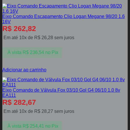
Eixo Comando Escapamento Clio Logan Megane 98/20 1.6
16V
R$
262,82
Em até 10x de
R$
26,28
sem juros
À vista
R$
236,54
no Pix
Adicionar ao carrinho
Eixo Comando de Válvula Fox 03/10 Gol G4 06/10 1.0 8v
EA111
R$
282,67
Em até 10x de
R$
28,27
sem juros
À vista
R$
254,41
no Pix