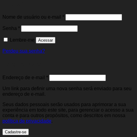
Entrar
Obrigatório
Nome de usuário ou e-mail
*
Obrigatório
Senha
*
Lembre-me
Acessar
Perdeu sua senha?
Cadastre-se
Obrigatório
Endereço de e-mail
*
Um link para definir uma nova senha será enviado para seu
endereço de e-mail.
Seus dados pessoais serão usados para aprimorar a sua
experiência em todo este site, para gerenciar o acesso a sua
conta e para outros propósitos, como descritos em nossa
política de privacidade
.
Cadastre-se