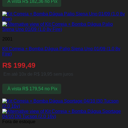
À vista
R$
182,36
no Pix
2001
Kit Correia + Bomba Dágua Palio Siena Uno 01/09 (1.0 8v
Fire)
R$
199,49
Em até 10x de
R$
19,95
sem juros
À vista
R$
179,54
no Pix
Fora de estoque