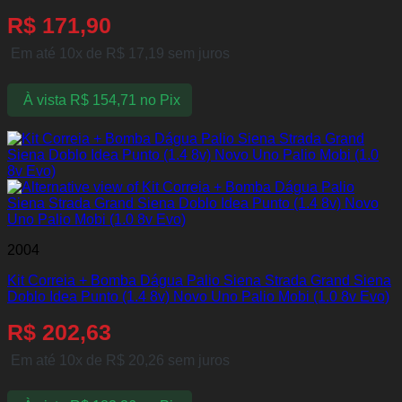
R$
171,90
Em até 10x de
R$
17,19
sem juros
À vista
R$
154,71
no Pix
2004
Kit Correia + Bomba Dágua Palio Siena Strada Grand Siena
Doblo Idea Punto (1.4 8v) Novo Uno Palio Mobi (1.0 8v Evo)
R$
202,63
Em até 10x de
R$
20,26
sem juros