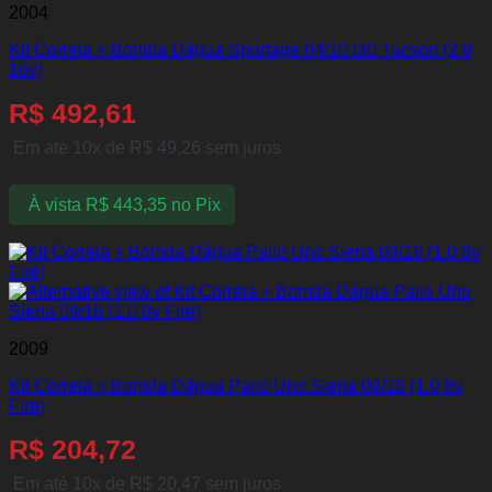
2004
Kit Correia + Bomba Dágua Sportage 04/10 I30 Tucson (2.0
16v)
R$
492,61
Em até 10x de
R$
49,26
sem juros
À vista
R$
443,35
no Pix
2009
Kit Correia + Bomda Dágua Palio Uno Siena 09/16 (1.0 8v
Fire)
R$
204,72
Em até 10x de
R$
20,47
sem juros