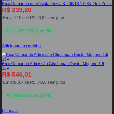
Eixo Comando de Válvula Fiesta Ka 06/13 1.0 8V Flex Zetec
R$
239,20
Em até 10x de
R$
23,92
sem juros
À vista
R$
215,28
no Pix
Adicionar ao carrinho
Eixo Comando Admissão Clio Logan Duster Megane 1.6
16V
R$
546,01
Em até 10x de
R$
54,60
sem juros
À vista
R$
491,41
no Pix
Ler mais