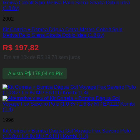
2002
Kit Correia + Bomba Dágua Corsa Meriva Cobalt Spin
Meriva Palio Siena Strada Doblo Idea (1.8 8v)
R$
197,82
Em até 10x de
R$
19,78
sem juros
À vista
R$
178,04
no Pix
1996
Kit Correia + Bomba Dágua Gol Voyage Fox Saveiro Polo
(1.0 8v / 1.6 8v MI / EA111) Kombi (1.4)