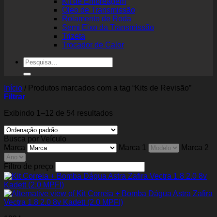
Kit de Embreagem
Óleo de Transmissão
Rolamento de Roda
Semi Eixo da Transmissão
Trizeta
Trocador de Calor
Pesquisar
por:
Início
/
Produtos marcados com a tag “Kits de Revisão”
Filtrar
Exibindo 1–12 de 54 resultados
Busca por Veículo
Marca
Marca 1
Marca 2
Filtro de preço