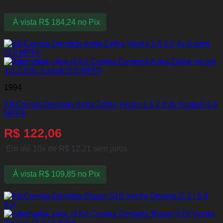
À vista
R$
184,24
no Pix
1994
Kit Correia Dentada Astra Zafira Vectra 1.8 2.0 8v Kadett (2.0
MPFI)
R$
122,06
Em até 10x de
R$
12,21
sem juros
À vista
R$
109,85
no Pix