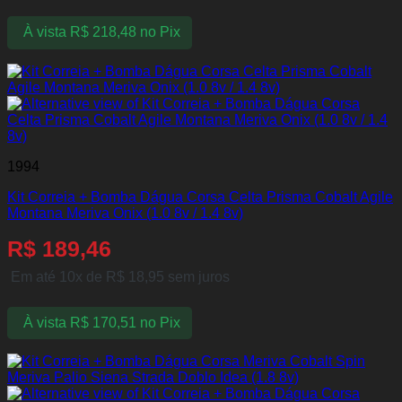
À vista
R$
218,48
no Pix
1994
Kit Correia + Bomba Dágua Corsa Celta Prisma Cobalt Agile
Montana Meriva Onix (1.0 8v / 1.4 8v)
R$
189,46
Em até 10x de
R$
18,95
sem juros
À vista
R$
170,51
no Pix