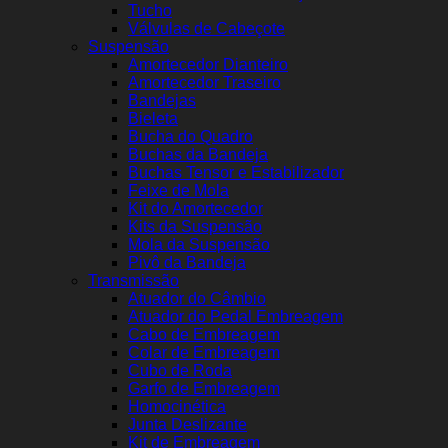
Tucho
Válvulas de Cabeçote
Suspensão
Amortecedor Dianteiro
Amortecedor Traseiro
Bandejas
Bieleta
Bucha do Quadro
Buchas da Bandeja
Buchas Tensor e Estabilizador
Feixe de Mola
Kit do Amortecedor
Kits da Suspensão
Mola da Suspensão
Pivô da Bandeja
Transmissão
Atuador do Câmbio
Atuador do Pedal Embreagem
Cabo de Embreagem
Colar de Embreagem
Cubo de Roda
Garfo de Embreagem
Homocinética
Junta Deslizante
Kit de Embreagem