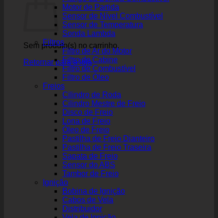
Motor de Partida
Sensor de Nível Combustível
Sensor de Temperatura
Sonda Lambda
Filtros
Sem produto(s) no carrinho.
Filtro de Ar do Motor
Filtro de Cabine
Retornar para a loja
Filtro de Combustível
Filtro de Óleo
Freios
Cilindro de Roda
Cilindro Mestre de Freio
Disco de Freio
Lona de Freio
Óleo de Freio
Pastilha de Freio Dianteiro
Pastilha de Freio Traseira
Sapata de Freio
Sensor do ABS
Tambor de Freio
Ignição
Bobina de Ignição
Cabos de Vela
Distribuidor
Vela de Ignição