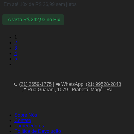
Em até 10x de
R$
26,99
sem juros
À vista
R$
242,93
no Pix
1
2
3
4
5
📞
(21) 2659-1775
| 📲 WhatsApp:
(21) 99528-2848
📍 Rua Guarani, 1079 - Piabetá, Magé - RJ
Sobre Nós
Contato
Fornecedores
Política de Devolução