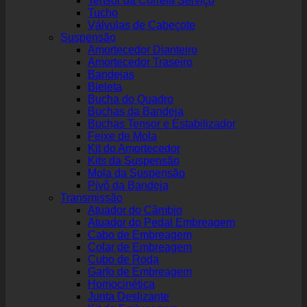
Tensor da Correia Serviço
Tucho
Válvulas de Cabeçote
Suspensão
Amortecedor Dianteiro
Amortecedor Traseiro
Bandejas
Bieleta
Bucha do Quadro
Buchas da Bandeja
Buchas Tensor e Estabilizador
Feixe de Mola
Kit do Amortecedor
Kits da Suspensão
Mola da Suspensão
Pivô da Bandeja
Transmissão
Atuador do Câmbio
Atuador do Pedal Embreagem
Cabo de Embreagem
Colar de Embreagem
Cubo de Roda
Garfo de Embreagem
Homocinética
Junta Deslizante