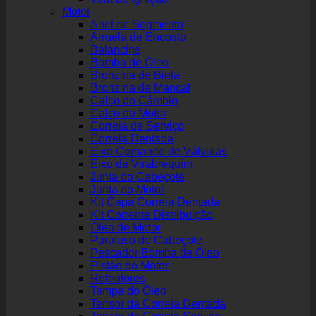
Motor
Anel de Segmento
Arruela de Encosto
Balancins
Bomba de Óleo
Bronzina de Biela
Bronzina de Mancal
Calço do Câmbio
Calço do Motor
Correia de Serviço
Correia Dentada
Eixo Comando de Válvulas
Eixo de Virabrequim
Junta do Cabeçote
Junta do Motor
Kit Capa Correia Dentada
Kit Corrente Distribuição
Óleo de Motor
Parafuso de Cabeçote
Pescador Bomba de Óleo
Pistão do Motor
Retentores
Tampa do Óleo
Tensor da Correia Dentada