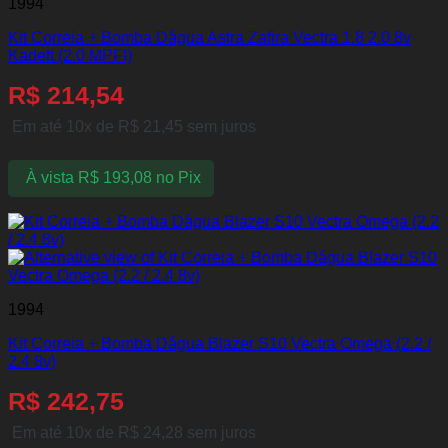
1994
Kit Correia + Bomba Dágua Astra Zafira Vectra 1.8 2.0 8v
Kadett (2.0 MPFI)
R$
214,54
Em até 10x de
R$
21,45
sem juros
À vista
R$
193,08
no Pix
1994
Kit Correia + Bomba Dágua Blazer S10 Vectra Omega (2.2 /
2.4 8v)
R$
242,75
Em até 10x de
R$
24,28
sem juros