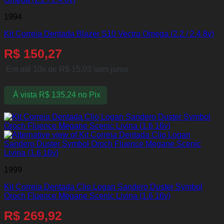
1994
Kit Correia Dentada Blazer S10 Vectra Omega (2.2 / 2.4 8v)
R$
150,27
Em até 10x de
R$
15,03
sem juros
À vista
R$
135,24
no Pix
1999
Kit Correia Dentada Clio Logan Sandero Duster Symbol
Oroch Fluence Megane Scenic Livina (1.6 16v)
R$
269,92