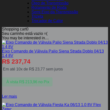
Óleo de Transmissão
Rolamento de Roda
Semi Eixo da Transmissão
Trizeta
Trocador de Calor
Shopping cart
0
Seu carrinho está vazio =(
You may be interested in…
Eixo Comando de Válvula Palio Siena Strada Doblo 04/13
1.4 8V
R$
237,74
Em até 10x de
R$
23,77
sem juros
À vista
R$
213,96
no Pix
Ler mais