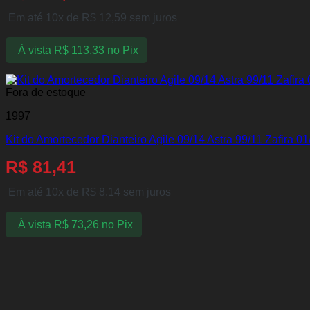
Em até 10x de
R$
12,59
sem juros
À vista
R$
113,33
no Pix
Fora de estoque
1997
Kit do Amortecedor Dianteiro Agile 09/14 Astra 99/11 Zafira 
R$
81,41
Em até 10x de
R$
8,14
sem juros
À vista
R$
73,26
no Pix