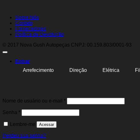
Sobre Nós
Contato
Fornecedores
Política de Devolução
© 2017 Nova Gush Autopeças CNPJ: 00.159.803/0001-93
Entrar
Arrefecimento
Direção
Elétrica
Fi
Entrar
Obrigatório
Nome de usuário ou e-mail
*
Obrigatório
Senha
*
Lembre-me
Acessar
Perdeu sua senha?