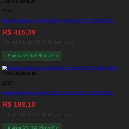
Fora de estoque
1997
Bandeja Balança Astra 99/12 Vectra 97/11 Zafira 99/12
R$
415,39
Em até 10x de
R$
41,54
sem juros
À vista
R$
373,85
no Pix
Fora de estoque
1997
Bandeja Balança Astra 99/12 Vectra 97/11 Zafira 99/12
R$
188,10
Em até 10x de
R$
18,81
sem juros
À vista
R$
169,29
no Pix