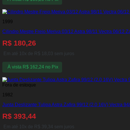
1999
Cilindro Mestre Freio Meriva 03/12 Astra 98/11 Vectra 06/12 
R$
180,26
Em até 10x de
R$
18,03
sem juros
À vista
R$
162,24
no Pix
Fora de estoque
1982
Junta Deslizante Tulipa Astra Zafira 99/12 (2.0 16V) Vectra 94
R$
393,44
Em até 10x de
R$
39,34
sem juros