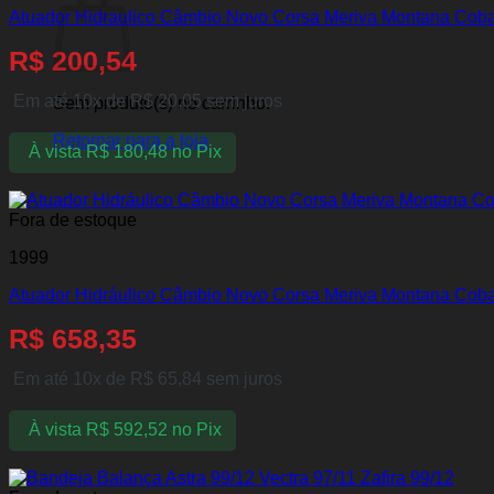
Atuador Hidraulico Câmbio Novo Corsa Meriva Montana Cobalt
R$
200,54
Em até 10x de
R$
20,05
sem juros
Sem produto(s) no carrinho.
Retornar para a loja
À vista
R$
180,48
no Pix
Fora de estoque
1999
Atuador Hidráulico Câmbio Novo Corsa Meriva Montana Cobalt
R$
658,35
Em até 10x de
R$
65,84
sem juros
À vista
R$
592,52
no Pix