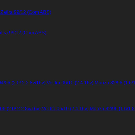
Zafira 99/12 (Com ABS)
/06 (2.0/ 2.2 8v/16v) Vectra 06/10 (2.4 16v) Monza 82/96 (1.6/1.