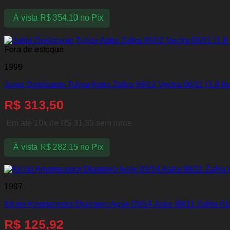
À vista
R$
354,10
no Pix
Fora de estoque
1999
Junta Deslizante Tulipa Astra Zafira 99/12 Vectra 06/11 (1.8 8v 
R$
313,50
Em até 10x de
R$
31,35
sem juros
À vista
R$
282,15
no Pix
1997
Kit do Amortecedor Dianteiro Agile 09/14 Astra 99/11 Zafira 
R$
125,92