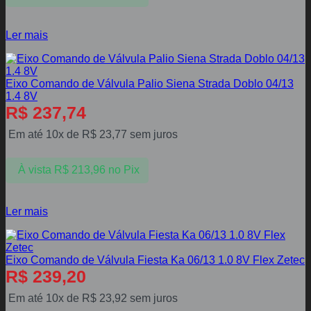
Ler mais
Eixo Comando de Válvula Palio Siena Strada Doblo 04/13
1.4 8V
R$
237,74
Em até 10x de
R$
23,77
sem juros
À vista
R$
213,96
no Pix
Ler mais
Eixo Comando de Válvula Fiesta Ka 06/13 1.0 8V Flex Zetec
R$
239,20
Em até 10x de
R$
23,92
sem juros