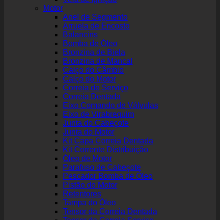
Motor
Anel de Segmento
Arruela de Encosto
Balancins
Bomba de Óleo
Bronzina de Biela
Bronzina de Mancal
Calço do Câmbio
Calço do Motor
Correia de Serviço
Correia Dentada
Eixo Comando de Válvulas
Eixo de Virabrequim
Junta do Cabeçote
Junta do Motor
Kit Capa Correia Dentada
Kit Corrente Distribuição
Óleo de Motor
Parafuso de Cabeçote
Pescador Bomba de Óleo
Pistão do Motor
Retentores
Tampa do Óleo
Tensor da Correia Dentada