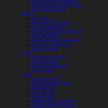
Óleo de Direção Hidráulica
Reservatório Óleo de Direção
Terminal de Direção
Elétrica
Bico Injetor
Bomba de Combustível
Corpo Borboleta TBI
Flange da Bomba Combustível
Motor de Partida
Sensor de Nível Combustível
Sensor de Temperatura
Sonda Lambda
Filtros
Filtro de Ar do Motor
Filtro de Cabine
Filtro de Combustível
Filtro de Óleo
Freios
Cilindro de Roda
Cilindro Mestre de Freio
Disco de Freio
Lona de Freio
Óleo de Freio
Pastilha de Freio Dianteiro
Pastilha de Freio Traseira