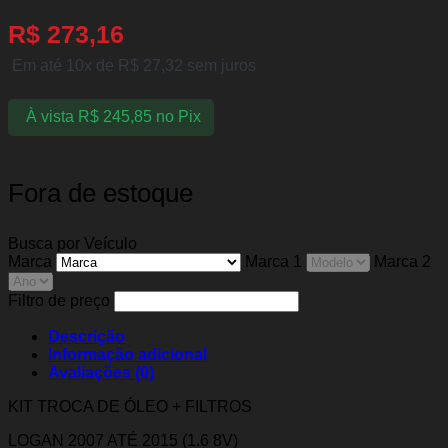
R$
273,16
Em até 10x de
R$
27,32
sem juros
À vista
R$
245,85
no Pix
Fora de estoque
Busca por Veículo
Marca
Marca 1
Marca 2
Filtro de preço
Descrição
Informação adicional
Avaliações (0)
KIT TROCA DE ÓLEO + FILTROS
LOGAN 2007 ATÉ 2015 (1.6 8V)