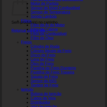
Motor de Partida
Sensor de Nível Combustível
Sensor de Temperatura
Sonda Lambda
Filtros
Sem produto(s) no carrinho.
Filtro de Ar do Motor
Filtro de Cabine
Retornar para a loja
Filtro de Combustível
Filtro de Óleo
Freios
Cilindro de Roda
Cilindro Mestre de Freio
Disco de Freio
Lona de Freio
Óleo de Freio
Pastilha de Freio Dianteiro
Pastilha de Freio Traseira
Sapata de Freio
Sensor do ABS
Tambor de Freio
Ignição
Bobina de Ignição
Cabos de Vela
Distribuidor
Vela de Ignição