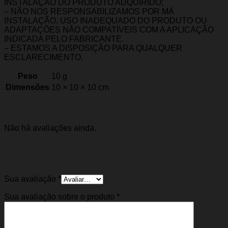
INSTALAÇÃO DO PRODUTO ADQUIRIDO;
– NÃO NOS RESPONSABILIZAMOS POR MÁ
INSTALAÇÃO, USO INADEQUADO DO PRODUTO OU
ADAPTAÇÕES NÃO COMPATÍVEIS COM A APLICAÇÃO
INDICADA PELO FABRICANTE.
– ESTAMOS A DISPOSIÇÃO PARA QUALQUER
ESCLARECIMENTO.
Peso
10 g
Dimensões
10 × 10 × 10 cm
Avaliações
Não há avaliações ainda.
Seja o primeiro a avaliar “Kit Troca de Óleo e
Filtros Logan Sandero (1.6 8v)”
Sua avaliação
*
Sua avaliação sobre o produto
*