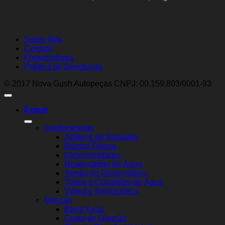
Sobre Nós
Contato
Fornecedores
Política de Devolução
© 2017 Nova Gush Autopeças CNPJ: 00.159.803/0001-93
Entrar
Arrefecimento
Aditivos de Radiador
Bomba Dágua
Eletroventilador
Reservatório de Água
Tampa do Reservatório
Tubos e Cavaletes de Água
Válvula Termostática
Direção
Barra Axial
Caixa de Direção