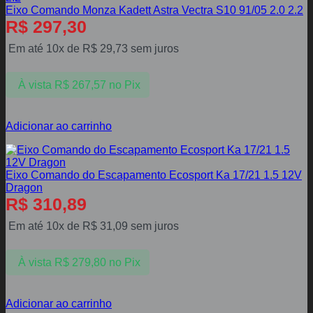
Eixo Comando Monza Kadett Astra Vectra S10 91/05 2.0 2.2
R$
297,30
Em até 10x de
R$
29,73
sem juros
À vista
R$
267,57
no Pix
Adicionar ao carrinho
Eixo Comando do Escapamento Ecosport Ka 17/21 1.5 12V
Dragon
R$
310,89
Em até 10x de
R$
31,09
sem juros
À vista
R$
279,80
no Pix
Adicionar ao carrinho