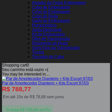
Atuador do Pedal Embreagem
Cabo de Embreagem
Colar de Embreagem
Cubo de Roda
Garfo de Embreagem
Homocinética
Junta Deslizante
Kit de Embreagem
Óleo de Transmissão
Rolamento de Roda
Semi Eixo da Transmissão
Trizeta
Trocador de Calor
Shopping cart
0
Seu carrinho está vazio =(
You may be interested in…
Par de Amortecedor Dianteiro + Kits Escort 97/03
R$
788,77
Em até 10x de
R$
78,88
sem juros
À vista
R$
709,89
no Pix