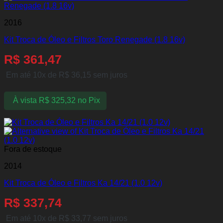
2016
Kit Troca de Óleo e Filtros Toro Renegade (1.8 16v)
R$
361,47
Em até 10x de
R$
36,15
sem juros
À vista
R$
325,32
no Pix
Fora de estoque
2014
Kit Troca de Óleo e Filtros Ka 14/21 (1.0 12v)
R$
337,74
Em até 10x de
R$
33,77
sem juros