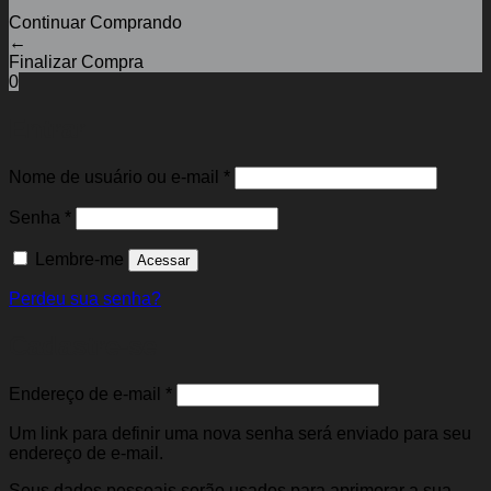
Continuar Comprando
←
Finalizar Compra
0
Entrar
Obrigatório
Nome de usuário ou e-mail
*
Obrigatório
Senha
*
Lembre-me
Acessar
Perdeu sua senha?
Cadastre-se
Obrigatório
Endereço de e-mail
*
Um link para definir uma nova senha será enviado para seu
endereço de e-mail.
Seus dados pessoais serão usados para aprimorar a sua