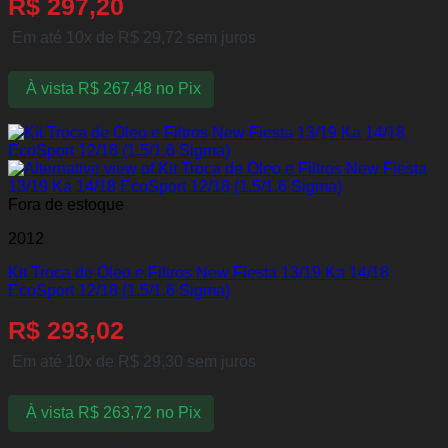
R$
297,20
Em até 10x de
R$
29,72
sem juros
À vista
R$
267,48
no Pix
Fora de estoque
2012
Kit Troca de Óleo e Filtros New Fiesta 13/19 Ka 14/18
EcoSport 12/18 (1.5/1.6 Sigma)
R$
293,02
Em até 10x de
R$
29,30
sem juros
À vista
R$
263,72
no Pix