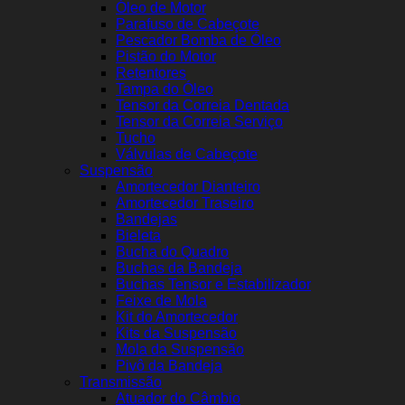
Óleo de Motor
Parafuso de Cabeçote
Pescador Bomba de Óleo
Pistão do Motor
Retentores
Tampa do Óleo
Tensor da Correia Dentada
Tensor da Correia Serviço
Tucho
Válvulas de Cabeçote
Suspensão
Amortecedor Dianteiro
Amortecedor Traseiro
Bandejas
Bieleta
Bucha do Quadro
Buchas da Bandeja
Buchas Tensor e Estabilizador
Feixe de Mola
Kit do Amortecedor
Kits da Suspensão
Mola da Suspensão
Pivô da Bandeja
Transmissão
Atuador do Câmbio