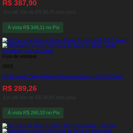
R$
387,90
Em até 10x de
R$
38,79
sem juros
À vista
R$
349,11
no Pix
Fora de estoque
2003
Kit Troca de Óleo e Filtros Fiesta EcoSport (1.0/1.6 Zetec)
R$
289,26
Em até 10x de
R$
28,93
sem juros
À vista
R$
260,33
no Pix