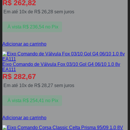
R$
262,82
Em até 10x de
R$
26,28
sem juros
À vista
R$
236,54
no Pix
Adicionar ao carrinho
Eixo Comando de Válvula Fox 03/10 Gol G4 06/10 1.0 8v
EA111
R$
282,67
Em até 10x de
R$
28,27
sem juros
À vista
R$
254,41
no Pix
Adicionar ao carrinho