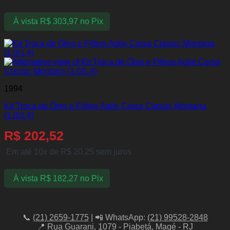
À vista
R$
303,97
no Pix
1994
Kit Troca de Óleo e Filtros Agile Corsa Classic Montana
(1.0/1.4)
R$
202,52
Em até 10x de
R$
20,25
sem juros
À vista
R$
182,27
no Pix
📞
(21) 2659-1775
| 📲 WhatsApp:
(21) 99528-2848
📍 Rua Guarani, 1079 - Piabetá, Magé - RJ