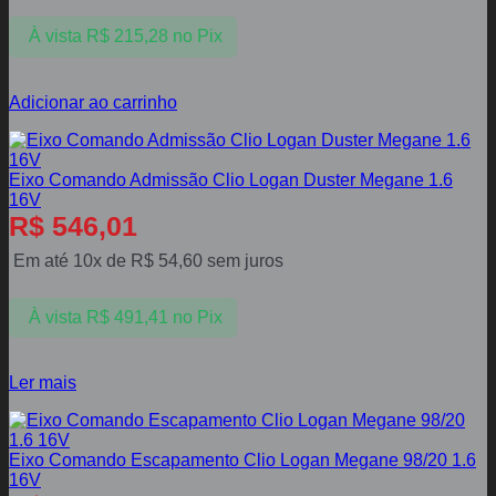
À vista
R$
215,28
no Pix
Adicionar ao carrinho
Eixo Comando Admissão Clio Logan Duster Megane 1.6
16V
R$
546,01
Em até 10x de
R$
54,60
sem juros
À vista
R$
491,41
no Pix
Ler mais
Eixo Comando Escapamento Clio Logan Megane 98/20 1.6
16V