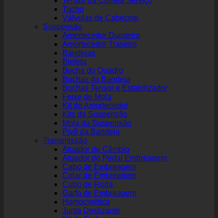
Tensor da Correia Serviço
Tucho
Válvulas de Cabeçote
Suspensão
Amortecedor Dianteiro
Amortecedor Traseiro
Bandejas
Bieleta
Bucha do Quadro
Buchas da Bandeja
Buchas Tensor e Estabilizador
Feixe de Mola
Kit do Amortecedor
Kits da Suspensão
Mola da Suspensão
Pivô da Bandeja
Transmissão
Atuador do Câmbio
Atuador do Pedal Embreagem
Cabo de Embreagem
Colar de Embreagem
Cubo de Roda
Garfo de Embreagem
Homocinética
Junta Deslizante