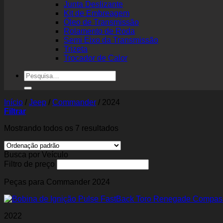
Junta Deslizante
Kit de Embreagem
Óleo de Transmissão
Rolamento de Roda
Semi Eixo da Transmissão
Trizeta
Trocador de Calor
Pesquisar
por:
Início
/
Jeep
/
Commander
/
2024
Filtrar
Mostrando todos os 7 resultados
Busca por Veículo
Filtro de preço
Peças para Commander 2024
2022