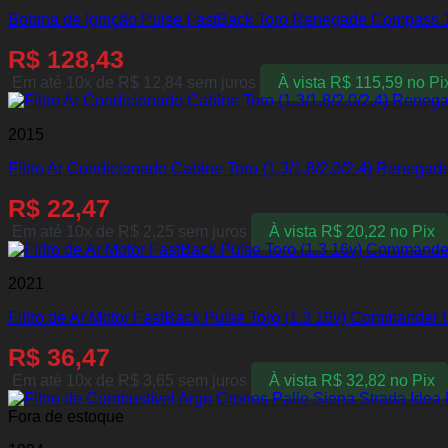
Bobina de Ignição Pulse FastBack Toro Renegade Compass 
R$
128,43
Em até 10x de
R$
12,84
sem juros
À vista
R$
115,59
no Pi
2015
Filtro Ar Condicionado Cabine Toro (1.3/1.8/2.0/2.4) Renega
R$
22,47
Em até 10x de
R$
2,25
sem juros
À vista
R$
20,22
no Pix
2021
Filtro de Ar Motor FastBack Pulse Toro (1.3 16v) Commande
R$
36,47
Em até 10x de
R$
3,65
sem juros
À vista
R$
32,82
no Pix
Fora de estoque