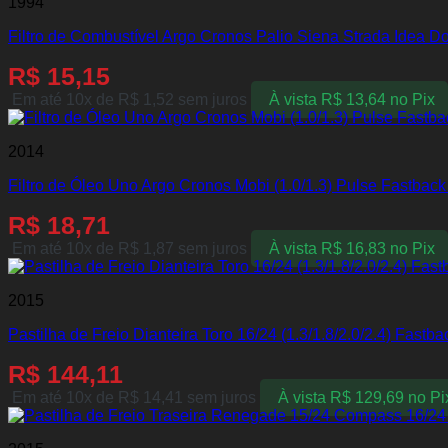
1994
Filtro de Combustível Argo Cronos Palio Siena Strada Idea D
R$
15,15
Em até 10x de
R$
1,52
sem juros
À vista
R$
13,64
no Pix
2014
Filtro de Óleo Uno Argo Cronos Mobi (1.0/1.3) Pulse Fastba
R$
18,71
Em até 10x de
R$
1,87
sem juros
À vista
R$
16,83
no Pix
2015
Pastilha de Freio Dianteira Toro 16/24 (1.3/1.8/2.0/2.4) Fas
R$
144,11
Em até 10x de
R$
14,41
sem juros
À vista
R$
129,69
no Pi