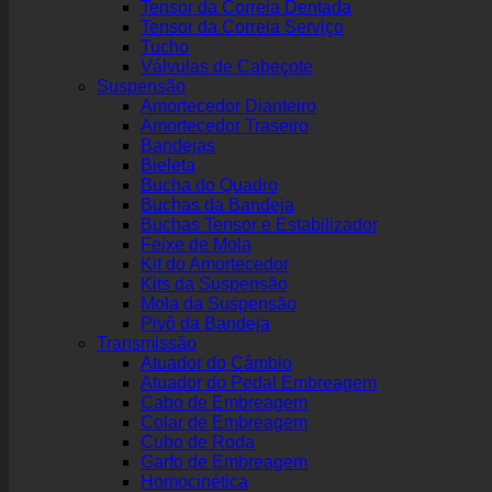
Tensor da Correia Dentada
Tensor da Correia Serviço
Tucho
Válvulas de Cabeçote
Suspensão
Amortecedor Dianteiro
Amortecedor Traseiro
Bandejas
Bieleta
Bucha do Quadro
Buchas da Bandeja
Buchas Tensor e Estabilizador
Feixe de Mola
Kit do Amortecedor
Kits da Suspensão
Mola da Suspensão
Pivô da Bandeja
Transmissão
Atuador do Câmbio
Atuador do Pedal Embreagem
Cabo de Embreagem
Colar de Embreagem
Cubo de Roda
Garfo de Embreagem
Homocinética