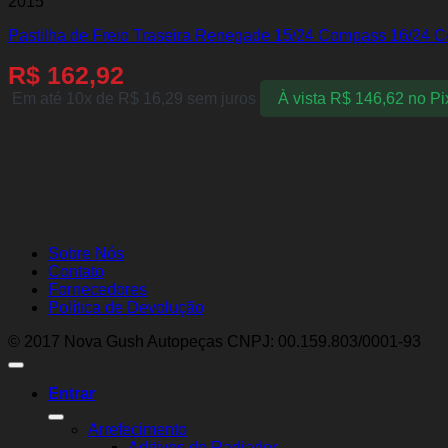
2015
Pastilha de Freio Traseira Renegade 15/24 Compass 16/24 C
R$
162,92
Em até 10x de
R$
16,29
sem juros
À vista
R$
146,62
no Pi
Sobre Nós
Contato
Fornecedores
Política de Devolução
© 2017 Nova Gush Autopeças CNPJ: 00.159.803/0001-93
Entrar
Arrefecimento
Aditivos de Radiador