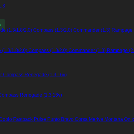
1.3
x
de (1.3/1.8/2.0) Compass (1.3/2.0) Commander (1.3) Rampage (2
r Compass Renegade (1.3 16v)