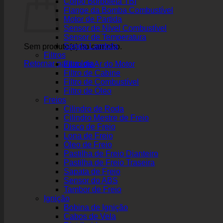
Corpo Borboleta TBI
Flange da Bomba Combustível
Motor de Partida
Sensor de Nível Combustível
Sensor de Temperatura
Sonda Lambda
Sem produto(s) no carrinho.
Filtros
Retornar para a loja
Filtro de Ar do Motor
Filtro de Cabine
Filtro de Combustível
Filtro de Óleo
Freios
Cilindro de Roda
Cilindro Mestre de Freio
Disco de Freio
Lona de Freio
Óleo de Freio
Pastilha de Freio Dianteiro
Pastilha de Freio Traseira
Sapata de Freio
Sensor do ABS
Tambor de Freio
Ignição
Bobina de Ignição
Cabos de Vela