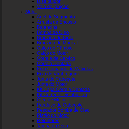
Distribuidor
Vela de Ignição
Motor
Anel de Segmento
Arruela de Encosto
Balancins
Bomba de Óleo
Bronzina de Biela
Bronzina de Mancal
Calço do Câmbio
Calço do Motor
Correia de Serviço
Correia Dentada
Eixo Comando de Válvulas
Eixo de Virabrequim
Junta do Cabeçote
Junta do Motor
Kit Capa Correia Dentada
Kit Corrente Distribuição
Óleo de Motor
Parafuso de Cabeçote
Pescador Bomba de Óleo
Pistão do Motor
Retentores
Tampa do Óleo