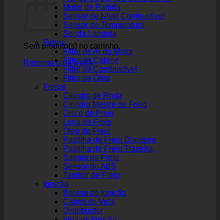
Motor de Partida
Sensor de Nível Combustível
Sensor de Temperatura
Sonda Lambda
Filtros
Sem produto(s) no carrinho.
Filtro de Ar do Motor
Filtro de Cabine
Retornar para a loja
Filtro de Combustível
Filtro de Óleo
Freios
Cilindro de Roda
Cilindro Mestre de Freio
Disco de Freio
Lona de Freio
Óleo de Freio
Pastilha de Freio Dianteiro
Pastilha de Freio Traseira
Sapata de Freio
Sensor do ABS
Tambor de Freio
Ignição
Bobina de Ignição
Cabos de Vela
Distribuidor
Vela de Ignição