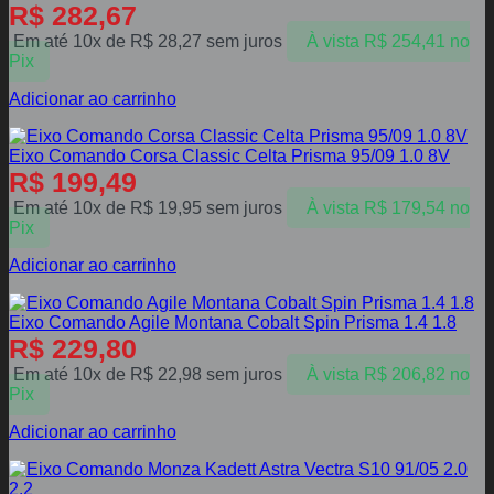
R$
282,67
Em até 10x de
R$
28,27
sem juros
À vista
R$
254,41
no
Pix
Adicionar ao carrinho
Eixo Comando Corsa Classic Celta Prisma 95/09 1.0 8V
R$
199,49
Em até 10x de
R$
19,95
sem juros
À vista
R$
179,54
no
Pix
Adicionar ao carrinho
Eixo Comando Agile Montana Cobalt Spin Prisma 1.4 1.8
R$
229,80
Em até 10x de
R$
22,98
sem juros
À vista
R$
206,82
no
Pix
Adicionar ao carrinho