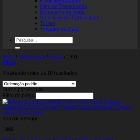
Kit de Embreagem
Óleo de Transmissão
Rolamento de Roda
Semi Eixo da Transmissão
Trizeta
Trocador de Calor
Pesquisar
por:
Início
/
Volkswagen
/
Fusca
/
1991
Filtrar
Mostrando todos os 10 resultados
Busca por Veículo
Filtro de preço
Fora de estoque
1969
Bobina de Ignição Apollo Gol Kombi Parati Santana