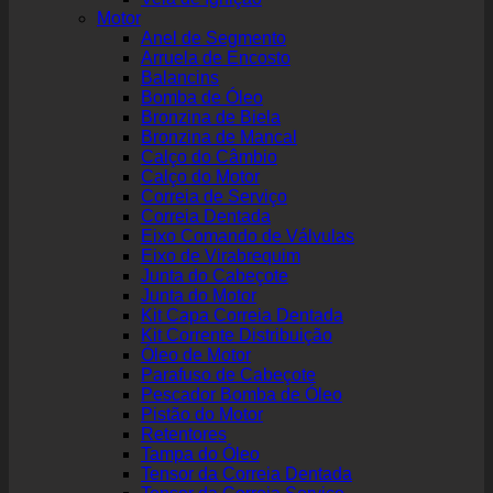
Motor
Anel de Segmento
Arruela de Encosto
Balancins
Bomba de Óleo
Bronzina de Biela
Bronzina de Mancal
Calço do Câmbio
Calço do Motor
Correia de Serviço
Correia Dentada
Eixo Comando de Válvulas
Eixo de Virabrequim
Junta do Cabeçote
Junta do Motor
Kit Capa Correia Dentada
Kit Corrente Distribuição
Óleo de Motor
Parafuso de Cabeçote
Pescador Bomba de Óleo
Pistão do Motor
Retentores
Tampa do Óleo
Tensor da Correia Dentada