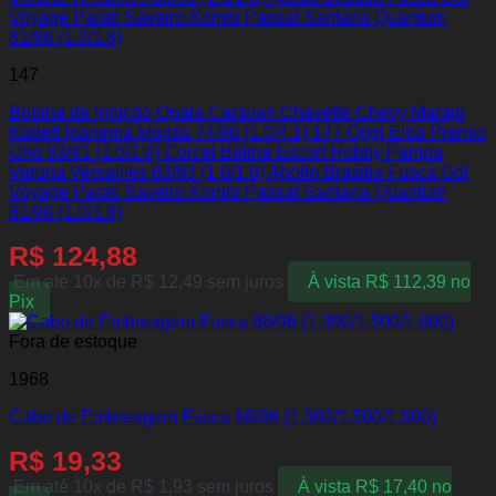
147
Bobina de Ignição Opala Caravan Chavette Chevy Marajo
Kadett Ipanema Monza 74/96 (1.0/4.1) 147 Oggi Elba Premio
Uno 83/91 (1.0/1.6) Corcel Belina Escort Hobby Pampa
Verona Versailles 83/93 (1.6/1.8) Apollo Brasilia Fusca Gol
Voyage Parati Saveiro Kombi Passat Santana Quantum
81/96 (1.0/1.8)
R$
124,88
Em até 10x de
R$
12,49
sem juros
À vista
R$
112,39
no
Pix
Fora de estoque
1968
Cabo de Embreagem Fusca 68/96 (1.300/1.500/1.600)
R$
19,33
Em até 10x de
R$
1,93
sem juros
À vista
R$
17,40
no