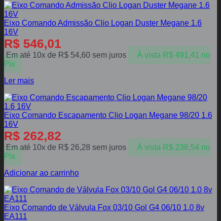
Eixo Comando Admissão Clio Logan Duster Megane 1.6
16V
R$
546,01
Em até 10x de
R$
54,60
sem juros
À vista
R$
491,41
no
Pix
Ler mais
Eixo Comando Escapamento Clio Logan Megane 98/20 1.6
16V
R$
262,82
Em até 10x de
R$
26,28
sem juros
À vista
R$
236,54
no
Pix
Adicionar ao carrinho
Eixo Comando de Válvula Fox 03/10 Gol G4 06/10 1.0 8v
EA111