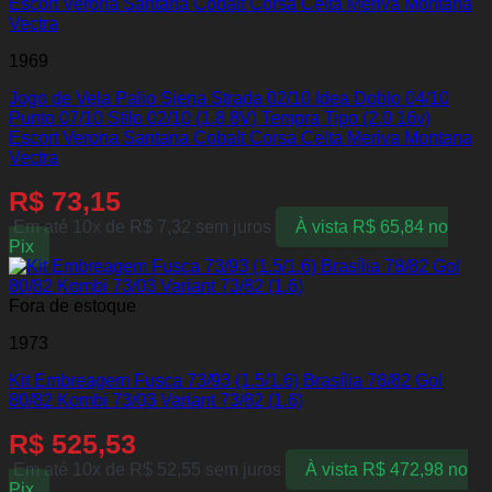
1969
Jogo de Vela Palio Siena Strada 02/10 Idea Doblo 04/10
Punto 07/10 Stilo 02/10 (1.8 8V) Tempra Tipo (2.0 16v)
Escort Verona Santana Cobalt Corsa Celta Meriva Montana
Vectra
R$
73,15
Em até 10x de
R$
7,32
sem juros
À vista
R$
65,84
no
Pix
Fora de estoque
1973
Kit Embreagem Fusca 73/93 (1.5/1.6) Brasília 78/82 Gol
80/82 Kombi 73/03 Variant 73/82 (1.6)
R$
525,53
Em até 10x de
R$
52,55
sem juros
À vista
R$
472,98
no
Pix