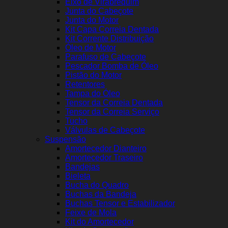
Eixo de Virabrequim
Junta do Cabeçote
Junta do Motor
Kit Capa Correia Dentada
Kit Corrente Distribuição
Óleo de Motor
Parafuso de Cabeçote
Pescador Bomba de Óleo
Pistão do Motor
Retentores
Tampa do Óleo
Tensor da Correia Dentada
Tensor da Correia Serviço
Tucho
Válvulas de Cabeçote
Suspensão
Amortecedor Dianteiro
Amortecedor Traseiro
Bandejas
Bieleta
Bucha do Quadro
Buchas da Bandeja
Buchas Tensor e Estabilizador
Feixe de Mola
Kit do Amortecedor