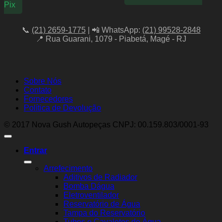
Pix
📞
(21) 2659-1775
| 📲 WhatsApp:
(21) 99528-2848
📍 Rua Guarani, 1079 - Piabetá, Magé - RJ
Sobre Nós
Contato
Fornecedores
Política de Devolução
© 2017 Nova Gush Autopeças CNPJ: 00.159.803/0001-93
Entrar
Arrefecimento
Aditivos de Radiador
Bomba Dágua
Eletroventilador
Reservatório de Água
Tampa do Reservatório
Tubos e Cavaletes de Água