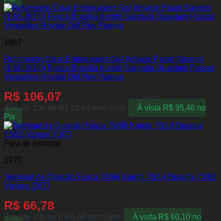
1967
Rolamento Colar Embreagem Gol Voyage Parati Saveiro
(1.6/1.8/2.0) Fusca Brasilia Kombi Santana Quantum Passat
Versailles Royale Del Rey Pampa
R$
106,07
Em até 10x de
R$
10,61
sem juros
À vista
R$
95,46
no
Pix
Fora de estoque
1970
Terminal de Direção Fusca 70/96 Kombi 76/14 Brasilia 73/82
Variant 70/77
R$
66,78
Em até 10x de
R$
6,68
sem juros
À vista
R$
60,10
no