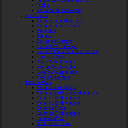
Tensor da Correia Serviço
Tucho
Válvulas de Cabeçote
Suspensão
Amortecedor Dianteiro
Amortecedor Traseiro
Bandejas
Bieleta
Bucha do Quadro
Buchas da Bandeja
Buchas Tensor e Estabilizador
Feixe de Mola
Kit do Amortecedor
Kits da Suspensão
Mola da Suspensão
Pivô da Bandeja
Transmissão
Atuador do Câmbio
Atuador do Pedal Embreagem
Cabo de Embreagem
Colar de Embreagem
Cubo de Roda
Garfo de Embreagem
Homocinética
Junta Deslizante