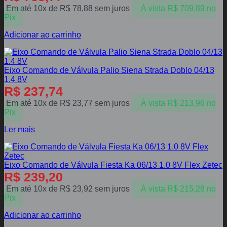
Em até 10x de
R$
78,88
sem juros
À vista
R$
709,89
no
Pix
Adicionar ao carrinho
Eixo Comando de Válvula Palio Siena Strada Doblo 04/13
1.4 8V
R$
237,74
Em até 10x de
R$
23,77
sem juros
À vista
R$
213,96
no
Pix
Ler mais
Eixo Comando de Válvula Fiesta Ka 06/13 1.0 8V Flex Zetec
R$
239,20
Em até 10x de
R$
23,92
sem juros
À vista
R$
215,28
no
Pix
Adicionar ao carrinho