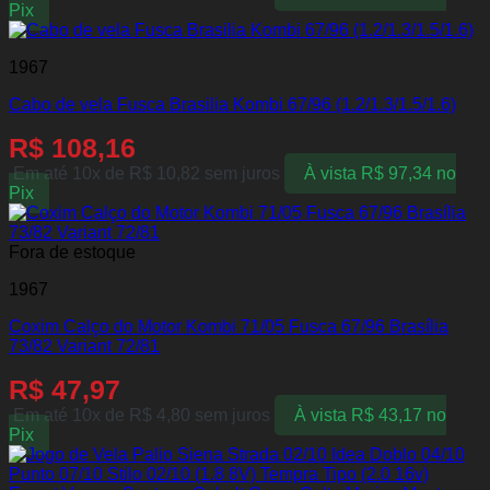
Pix
1967
Cabo de vela Fusca Brasilia Kombi 67/96 (1.2/1.3/1.5/1.6)
R$
108,16
Em até 10x de
R$
10,82
sem juros
À vista
R$
97,34
no
Pix
Fora de estoque
1967
Coxim Calço do Motor Kombi 71/05 Fusca 67/96 Brasília
73/82 Variant 72/81
R$
47,97
Em até 10x de
R$
4,80
sem juros
À vista
R$
43,17
no
Pix