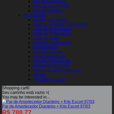
Kits da Suspensão
Mola da Suspensão
Pivô da Bandeja
Transmissão
Atuador do Câmbio
Atuador do Pedal Embreagem
Cabo de Embreagem
Colar de Embreagem
Cubo de Roda
Garfo de Embreagem
Homocinética
Junta Deslizante
Kit de Embreagem
Óleo de Transmissão
Rolamento de Roda
Semi Eixo da Transmissão
Trizeta
Trocador de Calor
Shopping cart
0
Seu carrinho está vazio =(
You may be interested in…
Par de Amortecedor Dianteiro + Kits Escort 97/03
R$
788,77