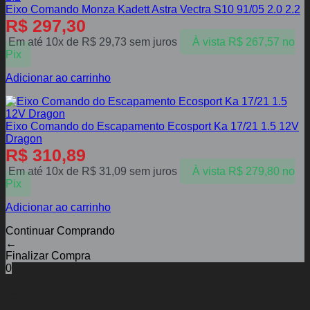
Eixo Comando Monza Kadett Astra Vectra S10 91/05 2.0 2.2
R$
297,30
Em até 10x de
R$
29,73
sem juros
À vista
R$
267,57
no
Pix
Adicionar ao carrinho
Eixo Comando do Escapamento Ecosport Ka 17/21 1.5 12V
Dragon
R$
310,89
Em até 10x de
R$
31,09
sem juros
À vista
R$
279,80
no
Pix
Adicionar ao carrinho
Continuar Comprando
←
Finalizar Compra
0
Entrar