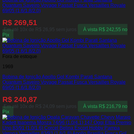
Quantum Saveiro Voyage Passat Fusca Versailles Royale
69/05 (1.6/1.8/2.0)
R$
269,51
Em até 10x de
R$
26,95
sem juros
À vista
R$
242,55
no
Pix
Fora de estoque
1969
Bobina de Ignição Apollo Gol Kombi Parati Santana
Quantum Saveiro Voyage Passat Fusca Versailles Royale
69/05 (1.6/1.8/2.0)
R$
240,87
Em até 10x de
R$
24,09
sem juros
À vista
R$
216,79
no
Pix