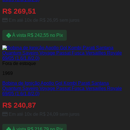
R$
269,51
Em até 10x de
R$
26,95
sem juros
À vista
R$
242,55
no Pix
Fora de estoque
1969
Bobina de Ignição Apollo Gol Kombi Parati Santana
Quantum Saveiro Voyage Passat Fusca Versailles Royale
69/05 (1.6/1.8/2.0)
R$
240,87
Em até 10x de
R$
24,09
sem juros
À vista
R$
216,79
no Pix