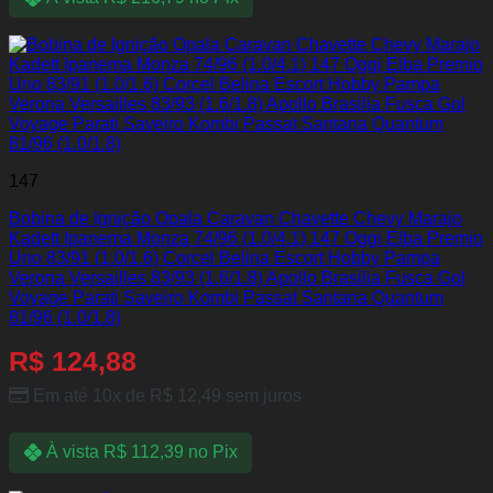
147
Bobina de Ignição Opala Caravan Chavette Chevy Marajo
Kadett Ipanema Monza 74/96 (1.0/4.1) 147 Oggi Elba Premio
Uno 83/91 (1.0/1.6) Corcel Belina Escort Hobby Pampa
Verona Versailles 83/93 (1.6/1.8) Apollo Brasilia Fusca Gol
Voyage Parati Saveiro Kombi Passat Santana Quantum
81/96 (1.0/1.8)
R$
124,88
Em até 10x de
R$
12,49
sem juros
À vista
R$
112,39
no Pix