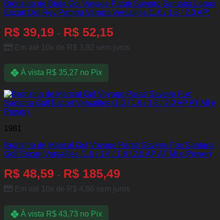
Bronzina de Biela Gol Voyage Parati Saveiro Santana Logus
Escort Del Rey Pampa Verona Versailles (1.6 / 1.8 / 2.0 AP)
R$
39,19
R$
52,15
-
Em até 10x de
R$
3,92
sem juros
À vista
R$
35,27
no Pix
1981
Bronzina de Mancal Gol Voyage Parati Saveiro Fox Santana
Golf Escort Versailles (1.0 / 1.6 / 1.8 / 2.0 AP AT MI e Power)
R$
48,59
R$
185,49
-
Em até 10x de
R$
4,86
sem juros
À vista
R$
43,73
no Pix