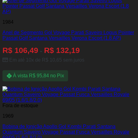
1984
Anel de Segmento Gol Voyage Parati Saveiro Logus Pointer
Passat Golf Santana Versailles Verona Escort (1.8 AP)
R$
106,49
R$
132,19
-
Em até 10x de
R$
10,65
sem juros
À vista
R$
95,84
no Pix
Fora de estoque
1969
Bobina de Ignição Apollo Gol Kombi Parati Santana
Quantum Saveiro Voyage Passat Fusca Versailles Royale
69/05 (1.6/1.8/2.0)