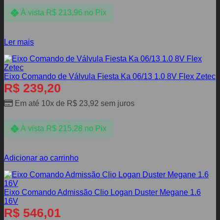
À vista
R$
213,96
no Pix
Ler mais
Eixo Comando de Válvula Fiesta Ka 06/13 1.0 8V Flex Zetec
R$
239,20
Em até 10x de
R$
23,92
sem juros
À vista
R$
215,28
no Pix
Adicionar ao carrinho
Eixo Comando Admissão Clio Logan Duster Megane 1.6
16V
R$
546,01