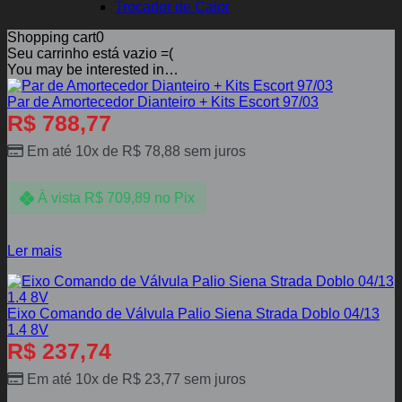
Trocador de Calor
Shopping cart
0
Seu carrinho está vazio =(
You may be interested in…
Par de Amortecedor Dianteiro + Kits Escort 97/03
R$
788,77
Em até 10x de
R$
78,88
sem juros
À vista
R$
709,89
no Pix
Ler mais
Eixo Comando de Válvula Palio Siena Strada Doblo 04/13
1.4 8V
R$
237,74
Em até 10x de
R$
23,77
sem juros