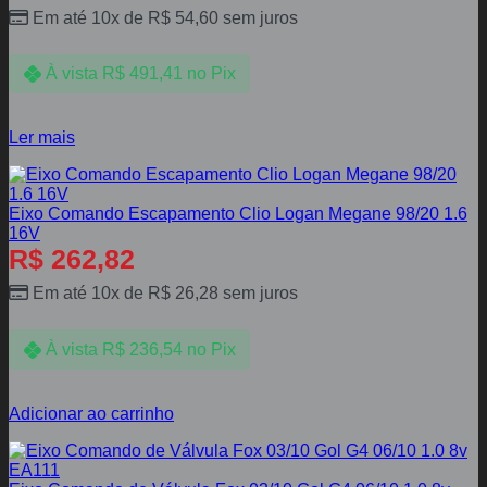
Em até 10x de
R$
54,60
sem juros
À vista
R$
491,41
no Pix
Ler mais
Eixo Comando Escapamento Clio Logan Megane 98/20 1.6
16V
R$
262,82
Em até 10x de
R$
26,28
sem juros
À vista
R$
236,54
no Pix
Adicionar ao carrinho