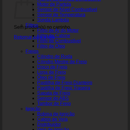
Motor de Partida
Sensor de Nível Combustível
Sensor de Temperatura
Sonda Lambda
Filtros
Sem produto(s) no carrinho.
Filtro de Ar do Motor
Filtro de Cabine
Retornar para a loja
Filtro de Combustível
Filtro de Óleo
Freios
Cilindro de Roda
Cilindro Mestre de Freio
Disco de Freio
Lona de Freio
Óleo de Freio
Pastilha de Freio Dianteiro
Pastilha de Freio Traseira
Sapata de Freio
Sensor do ABS
Tambor de Freio
Ignição
Bobina de Ignição
Cabos de Vela
Distribuidor
Vela de Ignição