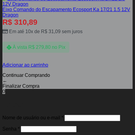
Eixo Comando do Escapamento Ecosport Ka 17/21 1.5 12V
Dragon
R$
310,89
Em até 10x de
R$
31,09
sem juros
À vista
R$
279,80
no Pix
Adicionar ao carrinho
Continuar Comprando
←
Finalizar Compra
0
Entrar
Obrigatório
Nome de usuário ou e-mail
*
Obrigatório
Senha
*