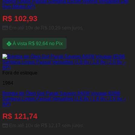
Apollo Logus Passat Santana Escort Verona Versailles Del
Rey (Motor AP)
R$
102,93
Em até 10x de
R$
10,29
sem juros
À vista
R$
92,64
no Pix
Fora de estoque
1984
Bomba de Óleo Gol Parati Saveiro 84/09 Voyage 83/96
Santana Logus Passat Versailles (1.6 8v / 1.8 8v / 2.0 8v –
AP)
R$
121,74
Em até 10x de
R$
12,17
sem juros