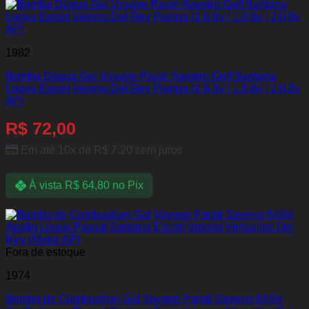
1982
Bomba Dágua Gol Voyage Parati Saveiro Golf Santana
Logus Escort Verona Del Rey Pampa (1.6 8v / 1.8 8v / 2.0 8v
AP)
R$
72,00
Em até 10x de
R$
7,20
sem juros
À vista
R$
64,80
no Pix
Fora de estoque
1974
Bomba de Combustível Gol Voyage Parati Saveiro 84/94