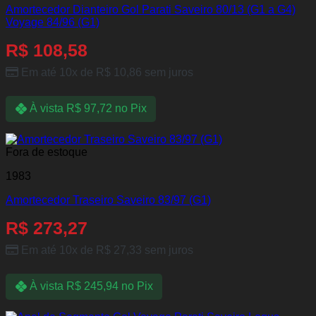
Amortecedor Dianteiro Gol Parati Saveiro 80/13 (G1 a G4)
Voyage 84/96 (G1)
R$
108,58
Em até 10x de
R$
10,86
sem juros
À vista
R$
97,72
no Pix
Fora de estoque
1983
Amortecedor Traseiro Saveiro 83/97 (G1)
R$
273,27
Em até 10x de
R$
27,33
sem juros
À vista
R$
245,94
no Pix