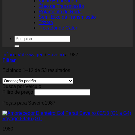
Kit de Embreagem
Óleo de Transmissão
Rolamento de Roda
Semi Eixo da Transmissão
Trizeta
Trocador de Calor
Pesquisar
por:
Início
/
Volkswagen
/
Saveiro
/
1987
Filtrar
Exibindo 1–12 de 53 resultados
Busca por Veículo
Filtro de preço
Peças para Saveiro1987
1980