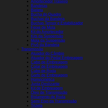
Amortecedor Traseiro
Bandejas
Bieleta
Bucha do Quadro
Buchas da Bandeja
Buchas Tensor e Estabilizador
Feixe de Mola
Kit do Amortecedor
Kits da Suspensão
Mola da Suspensão
Pivô da Bandeja
Transmissão
Atuador do Câmbio
Atuador do Pedal Embreagem
Cabo de Embreagem
Colar de Embreagem
Cubo de Roda
Garfo de Embreagem
Homocinética
Junta Deslizante
Kit de Embreagem
Óleo de Transmissão
Rolamento de Roda
Semi Eixo da Transmissão
Trizeta