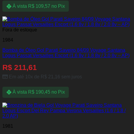
À vista
R$
109,57
no Pix
Fora de estoque
1984
Bomba de Óleo Gol Parati Saveiro 84/09 Voyage Santana
Logus Passat Versailles Escort (1.6 8v / 1.8 8v / 2.0 8v – AP)
R$
211,61
Em até 10x de
R$
21,16
sem juros
À vista
R$
190,45
no Pix
1981