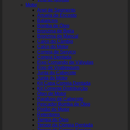
Motor
Anel de Segmento
Arruela de Encosto
Balancins
Bomba de Óleo
Bronzina de Biela
Bronzina de Mancal
Calço do Câmbio
Calço do Motor
Correia de Serviço
Correia Dentada
Eixo Comando de Válvulas
Eixo de Virabrequim
Junta do Cabeçote
Junta do Motor
Kit Capa Correia Dentada
Kit Corrente Distribuição
Óleo de Motor
Parafuso de Cabeçote
Pescador Bomba de Óleo
Pistão do Motor
Retentores
Tampa do Óleo
Tensor da Correia Dentada