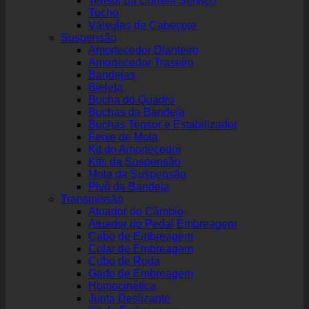
Tensor da Correia Serviço
Tucho
Válvulas de Cabeçote
Suspensão
Amortecedor Dianteiro
Amortecedor Traseiro
Bandejas
Bieleta
Bucha do Quadro
Buchas da Bandeja
Buchas Tensor e Estabilizador
Feixe de Mola
Kit do Amortecedor
Kits da Suspensão
Mola da Suspensão
Pivô da Bandeja
Transmissão
Atuador do Câmbio
Atuador do Pedal Embreagem
Cabo de Embreagem
Colar de Embreagem
Cubo de Roda
Garfo de Embreagem
Homocinética
Junta Deslizante