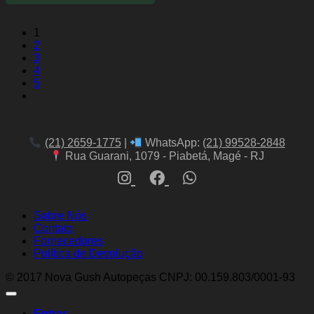
1
2
3
4
5
(21) 2659-1775
|
WhatsApp:
(21) 99528-2848
Rua Guarani, 1079 - Piabetá, Magé - RJ
Sobre Nós
Contato
Fornecedores
Política de Devolução
© 2017 Nova Gush Autopeças CNPJ: 00.159.803/0001-93
Entrar