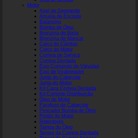
Motor
Anel de Segmento
Arruela de Encosto
Balancins
Bomba de Óleo
Bronzina de Biela
Bronzina de Mancal
Calço do Câmbio
Calço do Motor
Correia de Serviço
Correia Dentada
Eixo Comando de Válvulas
Eixo de Virabrequim
Junta do Cabeçote
Junta do Motor
Kit Capa Correia Dentada
Kit Corrente Distribuição
Óleo de Motor
Parafuso de Cabeçote
Pescador Bomba de Óleo
Pistão do Motor
Retentores
Tampa do Óleo
Tensor da Correia Dentada