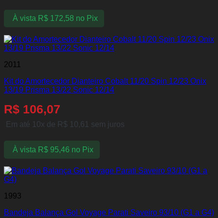
À vista
R$
172,58
no Pix
2011
Kit do Amortecedor Dianteiro Cobalt 11/20 Spin 12/23 Onix
13/19 Prisma 13/22 Sonic 12/14
R$
106,07
Em até 10x de
R$
10,61
sem juros
À vista
R$
95,46
no Pix
1993
Bandeja Balança Gol Voyage Parati Saveiro 93/10 (G1 a G4)