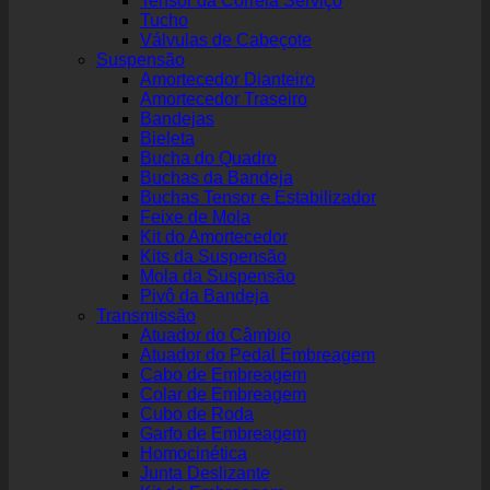
Tensor da Correia Serviço
Tucho
Válvulas de Cabeçote
Suspensão
Amortecedor Dianteiro
Amortecedor Traseiro
Bandejas
Bieleta
Bucha do Quadro
Buchas da Bandeja
Buchas Tensor e Estabilizador
Feixe de Mola
Kit do Amortecedor
Kits da Suspensão
Mola da Suspensão
Pivô da Bandeja
Transmissão
Atuador do Câmbio
Atuador do Pedal Embreagem
Cabo de Embreagem
Colar de Embreagem
Cubo de Roda
Garfo de Embreagem
Homocinética
Junta Deslizante