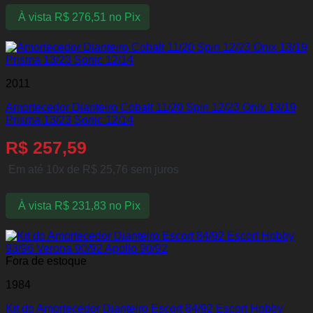
À vista
R$
276,51
no Pix
2011
Amortecedor Dianteiro Cobalt 11/20 Spin 12/23 Onix 13/19
Prisma 13/23 Sonic 12/14
R$
257,59
Em até 10x de
R$
25,76
sem juros
À vista
R$
231,83
no Pix
Fora de estoque
1984
Kit do Amortecedor Dianteiro Escort 84/92 Escort Hobby