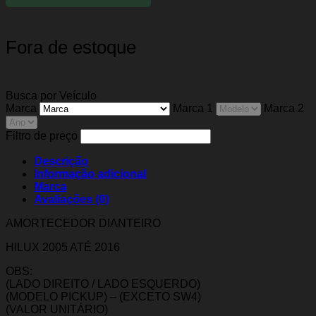
Fora de estoque
Busca por Veículo
Marca
Marca 1
Marca 2
Filtro de preço
Descrição
Informação adicional
Marca
Avaliações (0)
AMORTECEDOR DIANTEIRO
HILUX 2005 ATÉ 2016
OBS:
(LADO DIREITO / LADO ESQUERDO)
(MODELO PICKUP) – (EXCETO SW4)
(VALOR UNITÁRIO)