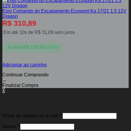
Eixo Comando do Escapamento Ecosport Ka 17/21 1.5 12V
Dragon
R$
310,89
Em até 10x de
R$
31,09
sem juros
À vista
R$
279,80
no Pix
Adicionar ao carrinho
Continuar Comprando
←
Finalizar Compra
0
Entrar
Obrigatório
Nome de usuário ou e-mail
*
Obrigatório
Senha
*