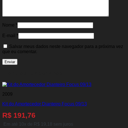
Nome
*
E-mail
*
Salvar meus dados neste navegador para a próxima vez
que eu comentar.
Produtos relacionados
2009
Kit do Amortecedor Dianteiro Focus 09/13
R$
191,76
Em até 10x de
R$
19,18
sem juros