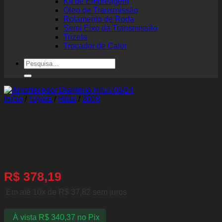
Kit de Embreagem
Óleo de Transmissão
Rolamento de Roda
Semi Eixo da Transmissão
Trizeta
Trocador de Calor
Pesquisar
por:
Início
/
Toyota
/
Hilux
/
2008
Amortecedor Dianteiro
Hilux 05/14
R$
378,19
Em até 10x de
R$
37,82
sem juros
À vista
R$
340,37
no Pix