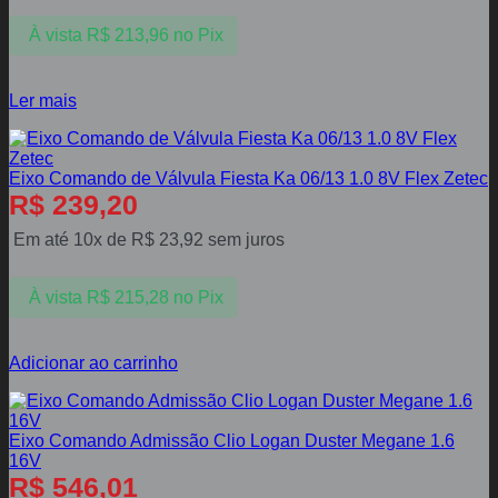
À vista
R$
213,96
no Pix
Ler mais
Eixo Comando de Válvula Fiesta Ka 06/13 1.0 8V Flex Zetec
R$
239,20
Em até 10x de
R$
23,92
sem juros
À vista
R$
215,28
no Pix
Adicionar ao carrinho
Eixo Comando Admissão Clio Logan Duster Megane 1.6
16V
R$
546,01