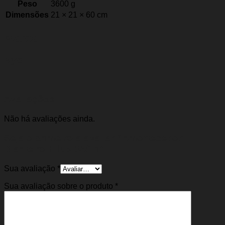
Peso
3600 g
Dimensões
21 × 21 × 60 cm
Marca
Kyb
Avaliações
Não há avaliações ainda.
Seja o primeiro a avaliar “Amortecedor
Dianteiro Hilux 05/14”
Sua avaliação
*
Sua avaliação sobre o produto
*