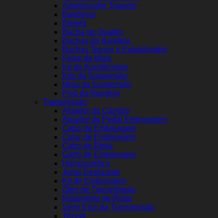
Amortecedor Traseiro
Bandejas
Bieleta
Bucha do Quadro
Buchas da Bandeja
Buchas Tensor e Estabilizador
Feixe de Mola
Kit do Amortecedor
Kits da Suspensão
Mola da Suspensão
Pivô da Bandeja
Transmissão
Atuador do Câmbio
Atuador do Pedal Embreagem
Cabo de Embreagem
Colar de Embreagem
Cubo de Roda
Garfo de Embreagem
Homocinética
Junta Deslizante
Kit de Embreagem
Óleo de Transmissão
Rolamento de Roda
Semi Eixo da Transmissão
Trizeta