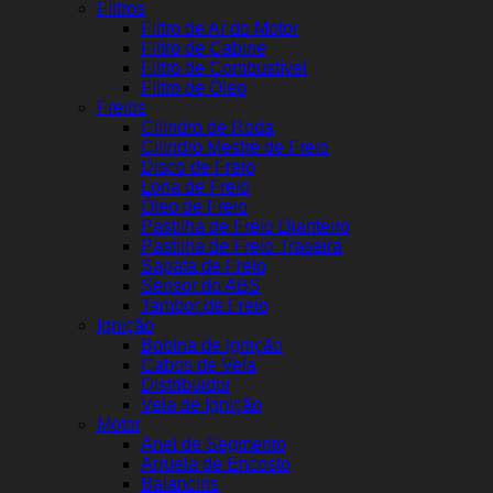
Filtros
Filtro de Ar do Motor
Filtro de Cabine
Filtro de Combustível
Filtro de Óleo
Freios
Cilindro de Roda
Cilindro Mestre de Freio
Disco de Freio
Lona de Freio
Óleo de Freio
Pastilha de Freio Dianteiro
Pastilha de Freio Traseira
Sapata de Freio
Sensor do ABS
Tambor de Freio
Ignição
Bobina de Ignição
Cabos de Vela
Distribuidor
Vela de Ignição
Motor
Anel de Segmento
Arruela de Encosto
Balancins