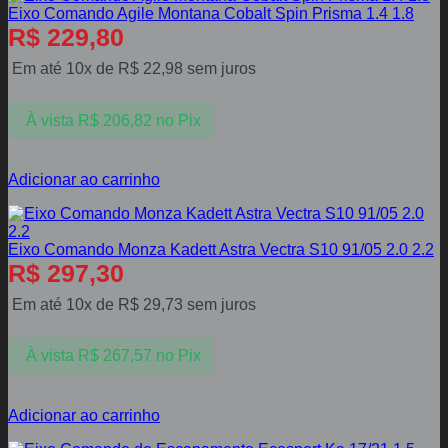
Eixo Comando Agile Montana Cobalt Spin Prisma 1.4 1.8
R$
229,80
Em até 10x de
R$
22,98
sem juros
À vista
R$
206,82
no Pix
Adicionar ao carrinho
Eixo Comando Monza Kadett Astra Vectra S10 91/05 2.0 2.2
R$
297,30
Em até 10x de
R$
29,73
sem juros
À vista
R$
267,57
no Pix
Adicionar ao carrinho