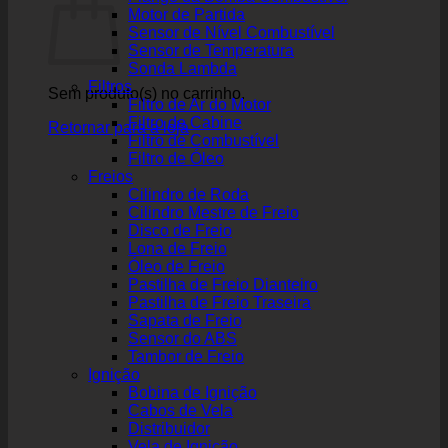
Motor de Partida
Sensor de Nível Combustível
Sensor de Temperatura
Sonda Lambda
Filtros
Sem produto(s) no carrinho.
Filtro de Ar do Motor
Filtro de Cabine
Retornar para a loja
Filtro de Combustível
Filtro de Óleo
Freios
Cilindro de Roda
Cilindro Mestre de Freio
Disco de Freio
Lona de Freio
Óleo de Freio
Pastilha de Freio Dianteiro
Pastilha de Freio Traseira
Sapata de Freio
Sensor do ABS
Tambor de Freio
Ignição
Bobina de Ignição
Cabos de Vela
Distribuidor
Vela de Ignição