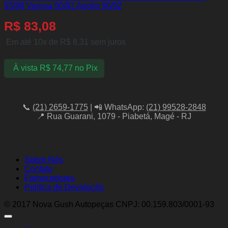
93/96 Verona 90/92 Apollo 90/92
R$
83,08
Em até 10x de
R$
8,31
sem juros
À vista
R$
74,77
no Pix
📞
(21) 2659-1775
| 📲 WhatsApp:
(21) 99528-2848
📍 Rua Guarani, 1079 - Piabetá, Magé - RJ
Sobre Nós
Contato
Fornecedores
Política de Devolução
© 2017 Nova Gush Autopeças CNPJ: 00.159.803/0001-93