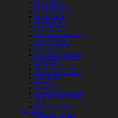
Bomba de Óleo
Bronzina de Biela
Bronzina de Mancal
Calço do Câmbio
Calço do Motor
Correia de Serviço
Correia Dentada
Eixo Comando de Válvulas
Eixo de Virabrequim
Junta do Cabeçote
Junta do Motor
Kit Capa Correia Dentada
Kit Corrente Distribuição
Óleo de Motor
Parafuso de Cabeçote
Pescador Bomba de Óleo
Pistão do Motor
Retentores
Tampa do Óleo
Tensor da Correia Dentada
Tensor da Correia Serviço
Tucho
Válvulas de Cabeçote
Suspensão
Amortecedor Dianteiro