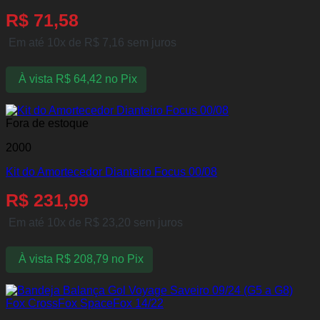
R$
71,58
Em até 10x de
R$
7,16
sem juros
À vista
R$
64,42
no Pix
Fora de estoque
2000
Kit do Amortecedor Dianteiro Focus 00/08
R$
231,99
Em até 10x de
R$
23,20
sem juros
À vista
R$
208,79
no Pix