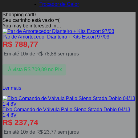
Trocador de Calor
Shopping cart
0
Seu carrinho está vazio =(
You may be interested in…
Par de Amortecedor Dianteiro + Kits Escort 97/03
R$
788,77
Em até 10x de
R$
78,88
sem juros
À vista
R$
709,89
no Pix
Ler mais
Eixo Comando de Válvula Palio Siena Strada Doblo 04/13
1.4 8V
R$
237,74
Em até 10x de
R$
23,77
sem juros