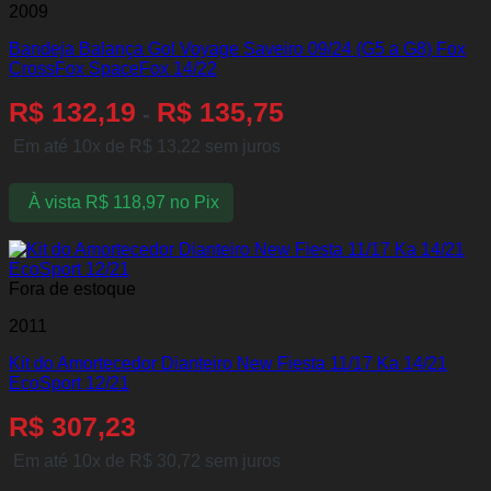
2009
Bandeja Balança Gol Voyage Saveiro 09/24 (G5 a G8) Fox
CrossFox SpaceFox 14/22
R$
132,19
R$
135,75
-
Em até 10x de
R$
13,22
sem juros
À vista
R$
118,97
no Pix
Fora de estoque
2011
Kit do Amortecedor Dianteiro New Fiesta 11/17 Ka 14/21
EcoSport 12/21
R$
307,23
Em até 10x de
R$
30,72
sem juros