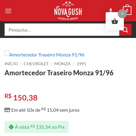
Skip
0
to
0
content
Pesquisar
por:
INÍCIO
/
CHEVROLET
/
MONZA
/
1991
Amortecedor Traseiro Monza 91/96
R$
150,38
R$
Em até 10x de
15,04
sem juros
À vista
R$
135,34
no Pix