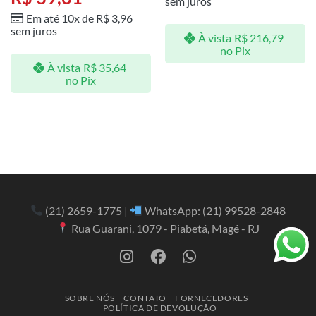
sem juros
Em até 10x de
R$
3,96
sem juros
À vista
R$
216,79
no Pix
À vista
R$
35,64
no Pix
(21) 2659-1775
|
WhatsApp:
(21) 99528-2848
Rua Guarani, 1079 - Piabetá, Magé - RJ
SOBRE NÓS
CONTATO
FORNECEDORES
POLÍTICA DE DEVOLUÇÃO