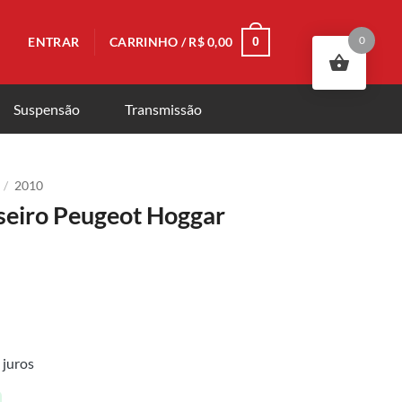
0
ENTRAR
CARRINHO /
R$
0,00
0
Suspensão
Transmissão
/
2010
seiro Peugeot Hoggar
juros