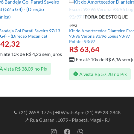
FORA DE ESTOQUE
1993
Bandeja Gol Parati Saveiro 97/13
Kit do Amortecedor Dianteiro Esc
 G4) – (Direção Mecânica)
93/96 Verona 93/96 Logus 93/97
Pointer 93/97
42,32
R$
63,64
m até 10x de
R$
4,23
sem juros
Em até 10x de
R$
6,36
sem j
À vista
R$
38,09
no Pix
À vista
R$
57,28
no Pix
📞
(21) 2659-1775
| 📲 WhatsApp:
(21) 99528-2848
📍 Rua Guarani, 1079 - Piabetá, Magé - RJ