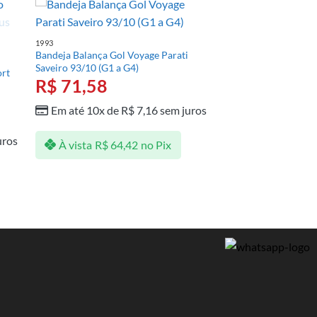
1993
Bandeja Balança Gol Voyage Parati
Saveiro 93/10 (G1 a G4)
ort
R$
71,58
Em até 10x de
R$
7,16
sem juros
uros
À vista
R$
64,42
no Pix