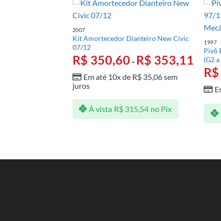
2007
Kit Amortecedor Dianteiro New Civic
1997
07/12
arati Saveiro 97/13
Pivô 
R$
350,60
R$
353,11
o Hidráulica)
(G2 a
-
R$
69,91
R$
Em até 10x de
R$
35,06
sem
juros
e
R$
6,95
sem juros
E
À vista
R$
315,54
no Pix
2,54
no Pix