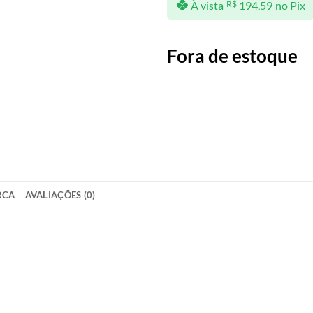
À vista
R$
194,59
no Pix
Fora de estoque
RCA
AVALIAÇÕES (0)