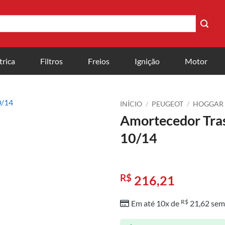
trica
Filtros
Freios
Ignição
Motor
INÍCIO
/
PEUGEOT
/
HOGGAR
Amortecedor Tra
10/14
R$
216,21
R$
Em até 10x de
21,62
sem 