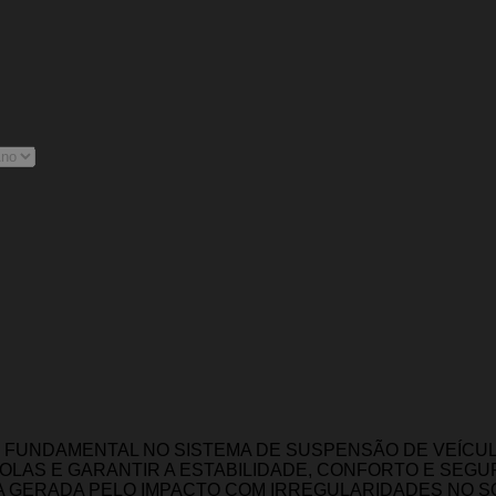
FUNDAMENTAL NO SISTEMA DE SUSPENSÃO DE VEÍCUL
LAS E GARANTIR A ESTABILIDADE, CONFORTO E SEG
A GERADA PELO IMPACTO COM IRREGULARIDADES NO S