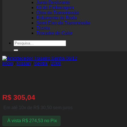
Junta Deslizante
Kit de Embreagem
Óleo de Transmissão
Rolamento de Roda
Semi Eixo da Transmissão
Trizeta
Trocador de Calor
Pesquisar
por:
Início
/
Nissan
/
Sentra
/
2009
Amortecedor Traseiro Sentra
R$
305,04
Em até 10x de
R$
30,50
sem juros
À vista
R$
274,53
no Pix