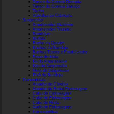
Tensor da Correia Dentada
Tensor da Correia Serviço
Tucho
Válvulas de Cabeçote
Suspensão
Amortecedor Dianteiro
Amortecedor Traseiro
Bandejas
Bieleta
Bucha do Quadro
Buchas da Bandeja
Buchas Tensor e Estabilizador
Feixe de Mola
Kit do Amortecedor
Kits da Suspensão
Mola da Suspensão
Pivô da Bandeja
Transmissão
Atuador do Câmbio
Atuador do Pedal Embreagem
Cabo de Embreagem
Colar de Embreagem
Cubo de Roda
Garfo de Embreagem
Homocinética