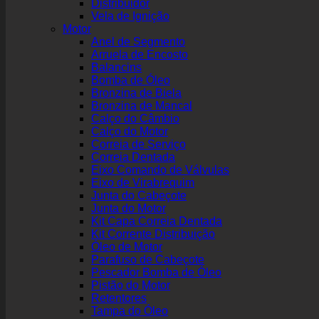
Distribuidor
Vela de Ignição
Motor
Anel de Segmento
Arruela de Encosto
Balancins
Bomba de Óleo
Bronzina de Biela
Bronzina de Mancal
Calço do Câmbio
Calço do Motor
Correia de Serviço
Correia Dentada
Eixo Comando de Válvulas
Eixo de Virabrequim
Junta do Cabeçote
Junta do Motor
Kit Capa Correia Dentada
Kit Corrente Distribuição
Óleo de Motor
Parafuso de Cabeçote
Pescador Bomba de Óleo
Pistão do Motor
Retentores
Tampa do Óleo