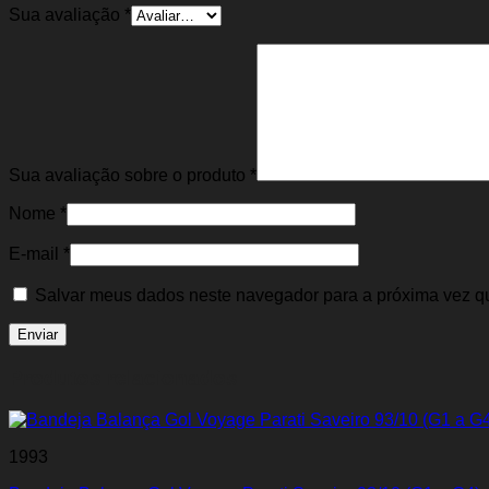
Sua avaliação
*
Sua avaliação sobre o produto
*
Nome
*
E-mail
*
Salvar meus dados neste navegador para a próxima vez q
Produtos relacionados
1993