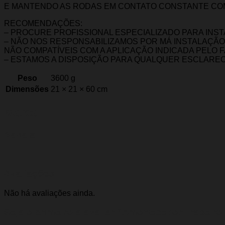
E MANTENDO AS RODAS EM CONTATO CONSTANTE COM
RECOMENDAÇÕES:
– PROCURE PROFISSIONAL ESPECIALIZADO PARA INS
– NÃO NOS RESPONSABILIZAMOS POR MÁ INSTALAÇÃ
NÃO COMPATÍVEIS COM A APLICAÇÃO INDICADA PELO 
– ESTAMOS A DISPOSIÇÃO PARA QUALQUER ESCLARE
Peso
3600 g
Dimensões
21 × 21 × 60 cm
Marca
Nakata
Avaliações
Não há avaliações ainda.
Seja o primeiro a avaliar “Amortecedor Traseiro