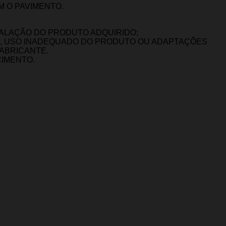
 O PAVIMENTO.
TALAÇÃO DO PRODUTO ADQUIRIDO;
O, USO INADEQUADO DO PRODUTO OU ADAPTAÇÕES
FABRICANTE.
CIMENTO.
 Sentra 06/12”