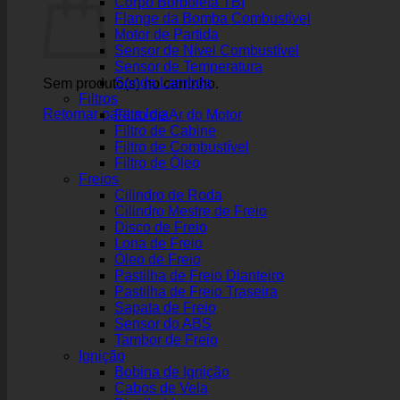
Corpo Borboleta TBI
Flange da Bomba Combustível
Motor de Partida
Sensor de Nível Combustível
Sensor de Temperatura
Sonda Lambda
Sem produto(s) no carrinho.
Filtros
Retornar para a loja
Filtro de Ar do Motor
Filtro de Cabine
Filtro de Combustível
Filtro de Óleo
Freios
Cilindro de Roda
Cilindro Mestre de Freio
Disco de Freio
Lona de Freio
Óleo de Freio
Pastilha de Freio Dianteiro
Pastilha de Freio Traseira
Sapata de Freio
Sensor do ABS
Tambor de Freio
Ignição
Bobina de Ignição
Cabos de Vela