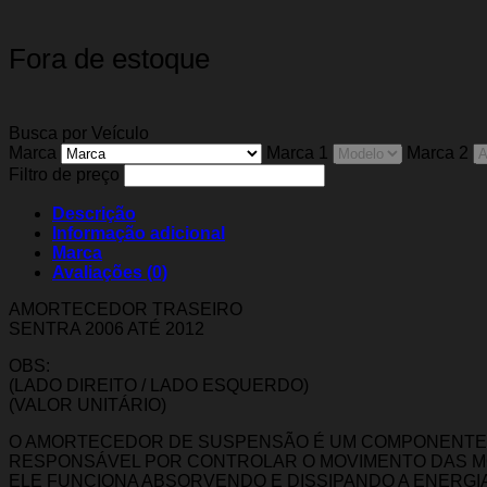
Fora de estoque
Busca por Veículo
Marca
Marca 1
Marca 2
Filtro de preço
Descrição
Informação adicional
Marca
Avaliações (0)
AMORTECEDOR TRASEIRO
SENTRA 2006 ATÉ 2012
OBS:
(LADO DIREITO / LADO ESQUERDO)
(VALOR UNITÁRIO)
O AMORTECEDOR DE SUSPENSÃO É UM COMPONENTE 
RESPONSÁVEL POR CONTROLAR O MOVIMENTO DAS MO
ELE FUNCIONA ABSORVENDO E DISSIPANDO A ENERGI