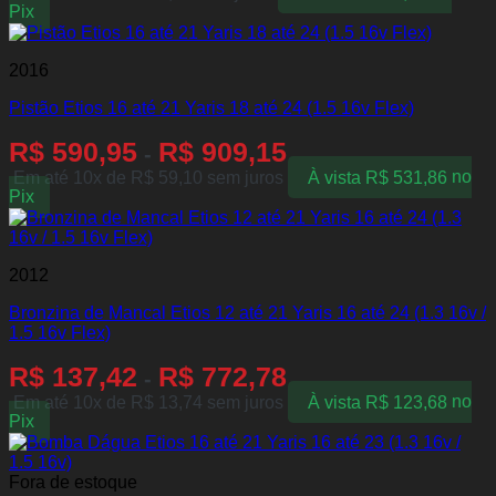
Pix
2016
Pistão Etios 16 até 21 Yaris 18 até 24 (1.5 16v Flex)
R$
590,95
R$
909,15
-
Em até 10x de
R$
59,10
sem juros
À vista
R$
531,86
no
Pix
2012
Bronzina de Mancal Etios 12 até 21 Yaris 16 até 24 (1.3 16v /
1.5 16v Flex)
R$
137,42
R$
772,78
-
Em até 10x de
R$
13,74
sem juros
À vista
R$
123,68
no
Pix
Fora de estoque