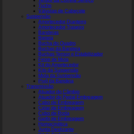
Tensor da Correia Serviço
Tucho
Válvulas de Cabeçote
Suspensão
Amortecedor Dianteiro
Amortecedor Traseiro
Bandejas
Bieleta
Bucha do Quadro
Buchas da Bandeja
Buchas Tensor e Estabilizador
Feixe de Mola
Kit do Amortecedor
Kits da Suspensão
Mola da Suspensão
Pivô da Bandeja
Transmissão
Atuador do Câmbio
Atuador do Pedal Embreagem
Cabo de Embreagem
Colar de Embreagem
Cubo de Roda
Garfo de Embreagem
Homocinética
Junta Deslizante