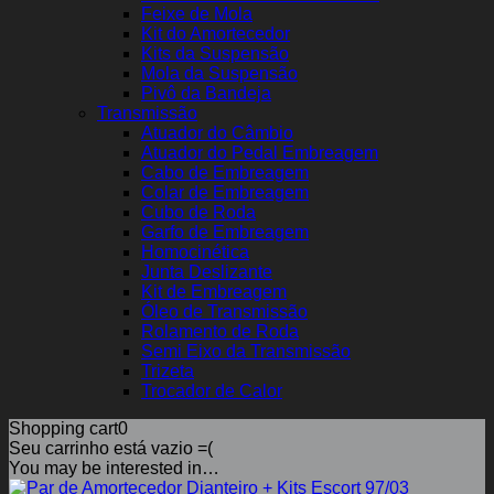
Feixe de Mola
Kit do Amortecedor
Kits da Suspensão
Mola da Suspensão
Pivô da Bandeja
Transmissão
Atuador do Câmbio
Atuador do Pedal Embreagem
Cabo de Embreagem
Colar de Embreagem
Cubo de Roda
Garfo de Embreagem
Homocinética
Junta Deslizante
Kit de Embreagem
Óleo de Transmissão
Rolamento de Roda
Semi Eixo da Transmissão
Trizeta
Trocador de Calor
Shopping cart
0
Seu carrinho está vazio =(
You may be interested in…