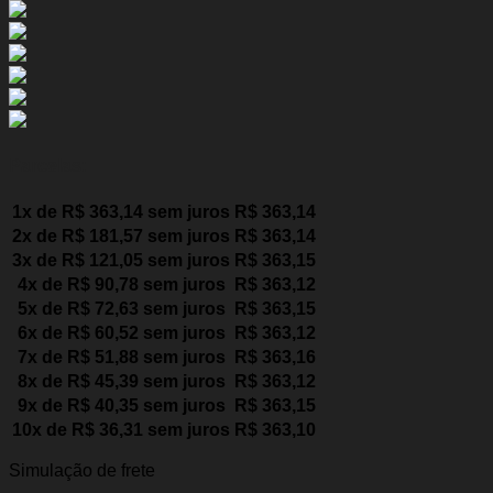
Parcelas:
1x de
R$
363,14
sem juros
R$
363,14
2x de
R$
181,57
sem juros
R$
363,14
3x de
R$
121,05
sem juros
R$
363,15
4x de
R$
90,78
sem juros
R$
363,12
5x de
R$
72,63
sem juros
R$
363,15
6x de
R$
60,52
sem juros
R$
363,12
7x de
R$
51,88
sem juros
R$
363,16
8x de
R$
45,39
sem juros
R$
363,12
9x de
R$
40,35
sem juros
R$
363,15
10x de
R$
36,31
sem juros
R$
363,10
Simulação de frete