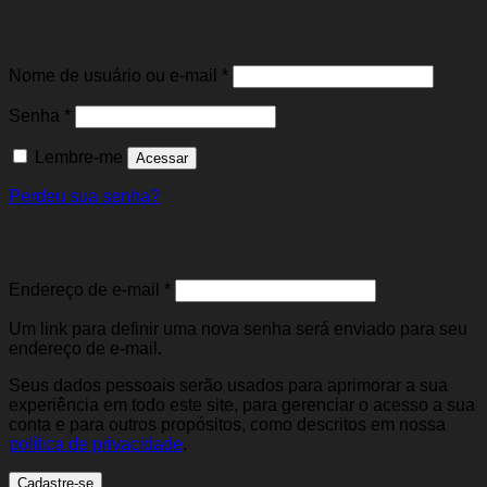
Entrar
Obrigatório
Nome de usuário ou e-mail
*
Obrigatório
Senha
*
Lembre-me
Acessar
Perdeu sua senha?
Cadastre-se
Obrigatório
Endereço de e-mail
*
Um link para definir uma nova senha será enviado para seu
endereço de e-mail.
Seus dados pessoais serão usados para aprimorar a sua
experiência em todo este site, para gerenciar o acesso a sua
conta e para outros propósitos, como descritos em nossa
política de privacidade
.
Cadastre-se