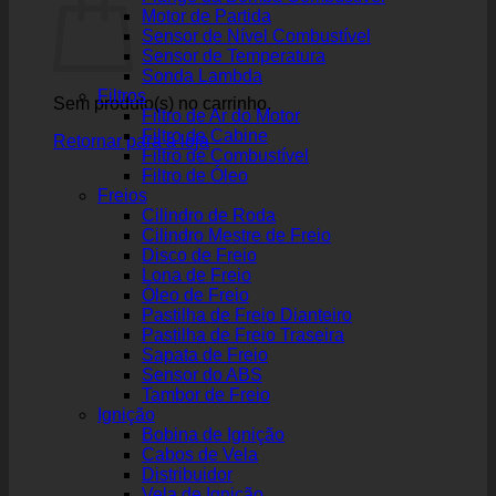
Motor de Partida
Sensor de Nível Combustível
Sensor de Temperatura
Sonda Lambda
Filtros
Sem produto(s) no carrinho.
Filtro de Ar do Motor
Filtro de Cabine
Retornar para a loja
Filtro de Combustível
Filtro de Óleo
Freios
Cilindro de Roda
Cilindro Mestre de Freio
Disco de Freio
Lona de Freio
Óleo de Freio
Pastilha de Freio Dianteiro
Pastilha de Freio Traseira
Sapata de Freio
Sensor do ABS
Tambor de Freio
Ignição
Bobina de Ignição
Cabos de Vela
Distribuidor
Vela de Ignição