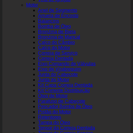
Motor
Anel de Segmento
Arruela de Encosto
Balancins
Bomba de Óleo
Bronzina de Biela
Bronzina de Mancal
Calço do Câmbio
Calço do Motor
Correia de Serviço
Correia Dentada
Eixo Comando de Válvulas
Eixo de Virabrequim
Junta do Cabeçote
Junta do Motor
Kit Capa Correia Dentada
Kit Corrente Distribuição
Óleo de Motor
Parafuso de Cabeçote
Pescador Bomba de Óleo
Pistão do Motor
Retentores
Tampa do Óleo
Tensor da Correia Dentada