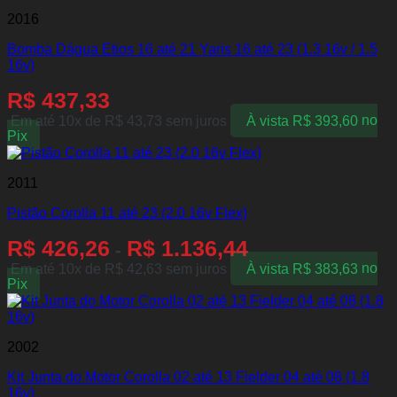
2016
Bomba Dágua Etios 16 até 21 Yaris 16 até 23 (1.3 16v / 1.5
16v)
R$
437,33
Em até 10x de
R$
43,73
sem juros
À vista
R$
393,60
no
Pix
2011
Pistão Corolla 11 até 23 (2.0 16v Flex)
R$
426,26
R$
1.136,44
-
Em até 10x de
R$
42,63
sem juros
À vista
R$
383,63
no
Pix
2002
Kit Junta do Motor Corolla 02 até 13 Fielder 04 até 08 (1.8
16v)