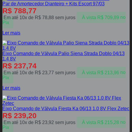
Par de Amortecedor Dianteiro + Kits Escort 97/03
R$
788,77
Em até 10x de
R$
78,88
sem juros
À vista
R$
709,89
no
Pix
Ler mais
Eixo Comando de Válvula Palio Siena Strada Doblo 04/13
1.4 8V
R$
237,74
Em até 10x de
R$
23,77
sem juros
À vista
R$
213,96
no
Pix
Ler mais
Eixo Comando de Válvula Fiesta Ka 06/13 1.0 8V Flex Zetec
R$
239,20
Em até 10x de
R$
23,92
sem juros
À vista
R$
215,28
no
Pix