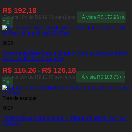
R$
192,18
Em até 10x de
R$
19,22
sem juros
À vista
R$
172,96
no
Pix
2008
Bronzina de Biela Corolla 08 até 24 Corolla Cross 21 até 24
Rav4 13 até 18 (2.0 16v Flex)
R$
115,26
R$
126,18
-
Em até 10x de
R$
11,53
sem juros
À vista
R$
103,73
no
Pix
Fora de estoque
2002
Bomba Dágua Corolla 02 até 14 Fielder 04 até 08 (1.6 16v /
1.8 16v)