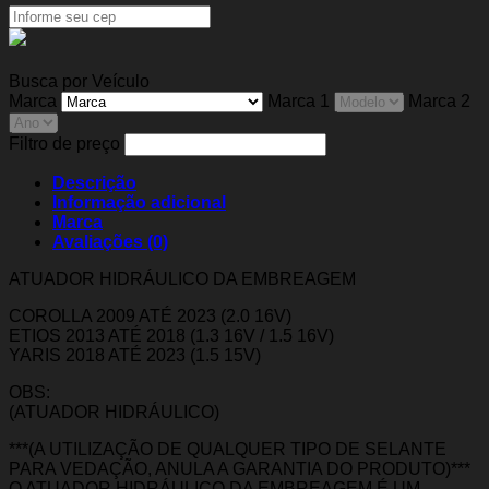
Busca por Veículo
Marca
Marca 1
Marca 2
Filtro de preço
Descrição
Informação adicional
Marca
Avaliações (0)
ATUADOR HIDRÁULICO DA EMBREAGEM
COROLLA 2009 ATÉ 2023 (2.0 16V)
ETIOS 2013 ATÉ 2018 (1.3 16V / 1.5 16V)
YARIS 2018 ATÉ 2023 (1.5 15V)
OBS:
(ATUADOR HIDRÁULICO)
***(A UTILIZAÇÃO DE QUALQUER TIPO DE SELANTE
PARA VEDAÇÃO, ANULA A GARANTIA DO PRODUTO)***
O ATUADOR HIDRÁULICO DA EMBREAGEM É UM