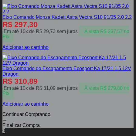
Eixo Comando Monza Kadett Astra Vectra S10 91/05 2.0 2.2
R$
297,30
Em até 10x de
R$
29,73
sem juros
À vista
R$
267,57
no
Pix
Adicionar ao carrinho
Eixo Comando do Escapamento Ecosport Ka 17/21 1.5 12V
Dragon
R$
310,89
Em até 10x de
R$
31,09
sem juros
À vista
R$
279,80
no
Pix
Adicionar ao carrinho
Continuar Comprando
←
Finalizar Compra
0