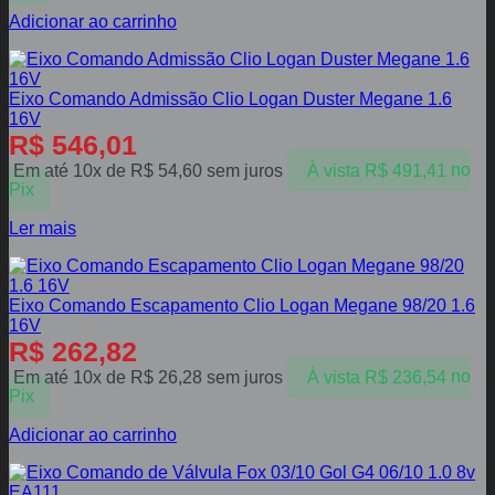
Adicionar ao carrinho
Eixo Comando Admissão Clio Logan Duster Megane 1.6
16V
R$
546,01
Em até 10x de
R$
54,60
sem juros
À vista
R$
491,41
no
Pix
Ler mais
Eixo Comando Escapamento Clio Logan Megane 98/20 1.6
16V
R$
262,82
Em até 10x de
R$
26,28
sem juros
À vista
R$
236,54
no
Pix
Adicionar ao carrinho