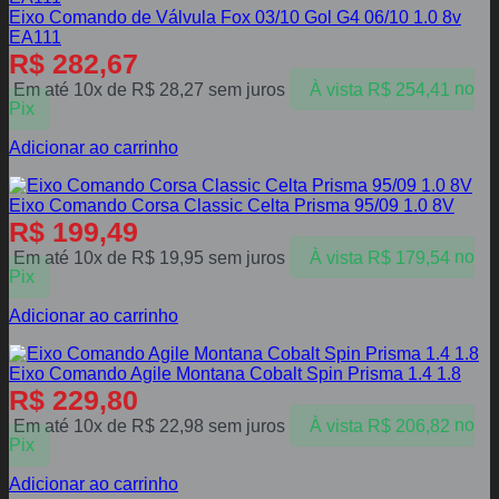
Eixo Comando de Válvula Fox 03/10 Gol G4 06/10 1.0 8v
EA111
R$
282,67
Em até 10x de
R$
28,27
sem juros
À vista
R$
254,41
no
Pix
Adicionar ao carrinho
Eixo Comando Corsa Classic Celta Prisma 95/09 1.0 8V
R$
199,49
Em até 10x de
R$
19,95
sem juros
À vista
R$
179,54
no
Pix
Adicionar ao carrinho
Eixo Comando Agile Montana Cobalt Spin Prisma 1.4 1.8
R$
229,80
Em até 10x de
R$
22,98
sem juros
À vista
R$
206,82
no
Pix
Adicionar ao carrinho