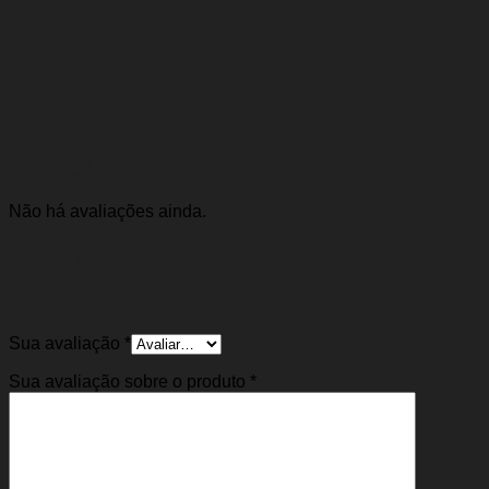
Marca
Luk
Avaliações
Não há avaliações ainda.
Seja o primeiro a avaliar “Atuador Hidráulico
Câmbio Corolla 09/23 (2.0 16v) Etios 13/18
(1.3/1.5) Yaris 18/23 (1.5 16v)”
Sua avaliação
*
Sua avaliação sobre o produto
*