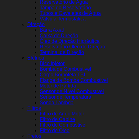
Reservatório de Água
Tampa do Reservatório
Tubos e Cavaletes de Água
Válvula Termostática
Direção
Barra Axial
Caixa de Direção
Óleo de Direção Hidráulica
Reservatório Óleo de Direção
Terminal de Direção
Elétrica
Bico Injetor
Bomba de Combustível
Corpo Borboleta TBI
Flange da Bomba Combustível
Motor de Partida
Sensor de Nível Combustível
Sensor de Temperatura
Sonda Lambda
Filtros
Filtro de Ar do Motor
Filtro de Cabine
Filtro de Combustível
Filtro de Óleo
Freios