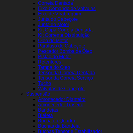
Correia Dentada
Eixo Comando de Válvulas
Eixo de Virabrequim
Junta do Cabeçote
Junta do Motor
Kit Capa Correia Dentada
Kit Corrente Distribuição
Óleo de Motor
Parafuso de Cabeçote
Pescador Bomba de Óleo
Pistão do Motor
Retentores
Tampa do Óleo
Tensor da Correia Dentada
Tensor da Correia Serviço
Tucho
Válvulas de Cabeçote
Suspensão
Amortecedor Dianteiro
Amortecedor Traseiro
Bandejas
Bieleta
Bucha do Quadro
Buchas da Bandeja
Buchas Tensor e Estabilizador