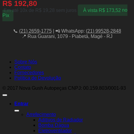
R$
192,80
Em até 10x de
R$
19,28
sem juros
À vista
R$
173,52
no
Pix
📞
(21) 2659-1775
| 📲 WhatsApp:
(21) 99528-2848
📍 Rua Guarani, 1079 - Piabetá, Magé - RJ
Sobre Nós
Contato
Fornecedores
Política de Devolução
© 2017 Nova Gush Autopeças CNPJ: 00.159.803/0001-93
Entrar
Arrefecimento
Aditivos de Radiador
Bomba Dágua
Eletroventilador