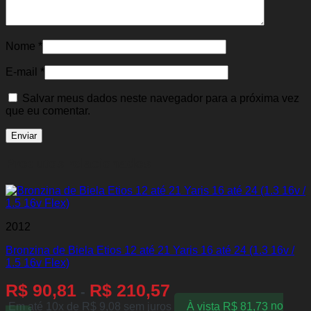
Nome
*
E-mail
*
Salvar meus dados neste navegador para a próxima vez
que eu comentar.
Produtos relacionados
2012
Bronzina de Biela Etios 12 até 21 Yaris 16 até 24 (1.3 16v /
1.5 16v Flex)
R$
90,81
R$
210,57
-
Em até 10x de
R$
9,08
sem juros
À vista
R$
81,73
no