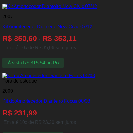
2007
Kit Amortecedor Dianteiro New Civic 07/12
R$
350,60
R$
353,11
-
Em até 10x de
R$
35,06
sem juros
À vista
R$
315,54
no Pix
Fora de estoque
2000
Kit do Amortecedor Dianteiro Focus 00/08
R$
231,99
Em até 10x de
R$
23,20
sem juros