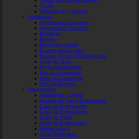
Tensor da Correia Serviço
Tucho
Válvulas de Cabeçote
Suspensão
Amortecedor Dianteiro
Amortecedor Traseiro
Bandejas
Bieleta
Bucha do Quadro
Buchas da Bandeja
Buchas Tensor e Estabilizador
Feixe de Mola
Kit do Amortecedor
Kits da Suspensão
Mola da Suspensão
Pivô da Bandeja
Transmissão
Atuador do Câmbio
Atuador do Pedal Embreagem
Cabo de Embreagem
Colar de Embreagem
Cubo de Roda
Garfo de Embreagem
Homocinética
Junta Deslizante