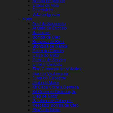
Bobina de Ignição
Cabos de Vela
Distribuidor
Vela de Ignição
Motor
Anel de Segmento
Arruela de Encosto
Balancins
Bomba de Óleo
Bronzina de Biela
Bronzina de Mancal
Calço do Câmbio
Calço do Motor
Correia de Serviço
Correia Dentada
Eixo Comando de Válvulas
Eixo de Virabrequim
Junta do Cabeçote
Junta do Motor
Kit Capa Correia Dentada
Kit Corrente Distribuição
Óleo de Motor
Parafuso de Cabeçote
Pescador Bomba de Óleo
Pistão do Motor