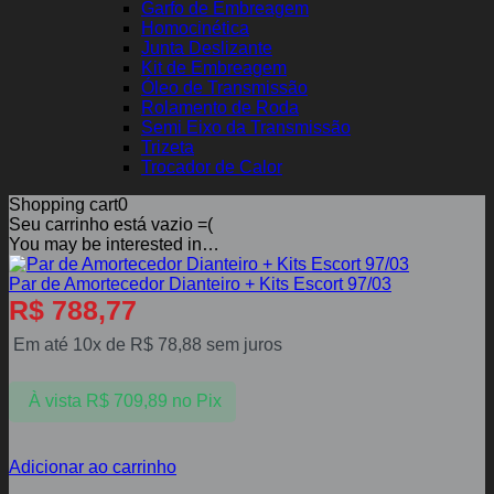
Garfo de Embreagem
Homocinética
Junta Deslizante
Kit de Embreagem
Óleo de Transmissão
Rolamento de Roda
Semi Eixo da Transmissão
Trizeta
Trocador de Calor
Shopping cart
0
Seu carrinho está vazio =(
You may be interested in…
Par de Amortecedor Dianteiro + Kits Escort 97/03
R$
788,77
Em até 10x de
R$
78,88
sem juros
À vista
R$
709,89
no Pix
Adicionar ao carrinho