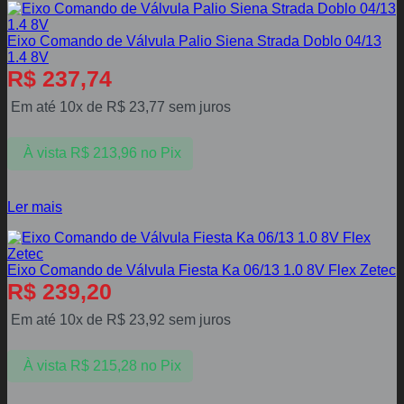
Eixo Comando de Válvula Palio Siena Strada Doblo 04/13
1.4 8V
R$
237,74
Em até 10x de
R$
23,77
sem juros
À vista
R$
213,96
no Pix
Ler mais
Eixo Comando de Válvula Fiesta Ka 06/13 1.0 8V Flex Zetec
R$
239,20
Em até 10x de
R$
23,92
sem juros
À vista
R$
215,28
no Pix