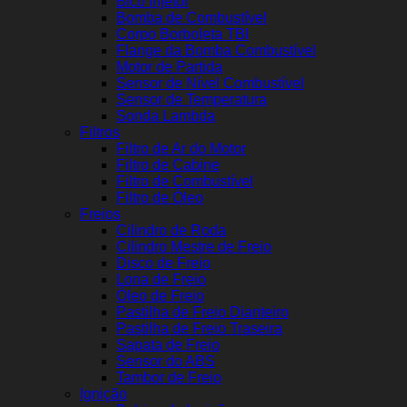
Bico Injetor
Bomba de Combustível
Corpo Borboleta TBI
Flange da Bomba Combustível
Motor de Partida
Sensor de Nível Combustível
Sensor de Temperatura
Sonda Lambda
Filtros
Filtro de Ar do Motor
Filtro de Cabine
Filtro de Combustível
Filtro de Óleo
Freios
Cilindro de Roda
Cilindro Mestre de Freio
Disco de Freio
Lona de Freio
Óleo de Freio
Pastilha de Freio Dianteiro
Pastilha de Freio Traseira
Sapata de Freio
Sensor do ABS
Tambor de Freio
Ignição