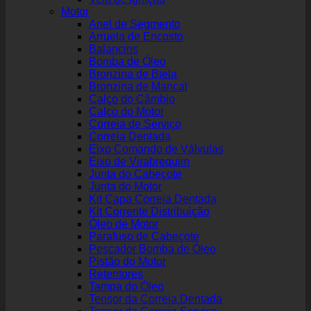
Motor
Anel de Segmento
Arruela de Encosto
Balancins
Bomba de Óleo
Bronzina de Biela
Bronzina de Mancal
Calço do Câmbio
Calço do Motor
Correia de Serviço
Correia Dentada
Eixo Comando de Válvulas
Eixo de Virabrequim
Junta do Cabeçote
Junta do Motor
Kit Capa Correia Dentada
Kit Corrente Distribuição
Óleo de Motor
Parafuso de Cabeçote
Pescador Bomba de Óleo
Pistão do Motor
Retentores
Tampa do Óleo
Tensor da Correia Dentada