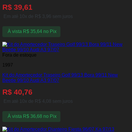
R$
39,61
Em até 10x de
R$
3,96
sem juros
À vista
R$
35,64
no Pix
Fora de estoque
1997
Kit do Amortecedor Traseiro Golf 99/13 Bora 99/11 New
Beetle 99/10 Audi A3 97/07
R$
40,76
Em até 10x de
R$
4,08
sem juros
À vista
R$
36,68
no Pix