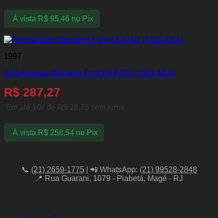
À vista
R$
95,46
no Pix
1997
Amortecedor Dianteiro Ford Ka 97/07 (1.0/1.3/1.6)
R$
287,27
Em até 10x de
R$
28,73
sem juros
À vista
R$
258,54
no Pix
📞
(21) 2659-1775
| 📲 WhatsApp:
(21) 99528-2848
📍 Rua Guarani, 1079 - Piabetá, Magé - RJ