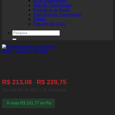
Kit de Embreagem
Óleo de Transmissão
Rolamento de Roda
Semi Eixo da Transmissão
Trizeta
Trocador de Calor
Pesquisar
por:
Início
/
Honda
/
Fit
/
2003
Bandeja Balança Fit 03/08
R$
213,08
R$
228,75
-
Em até 10x de
R$
21,31
sem juros
À vista
R$
191,77
no Pix