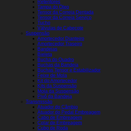
Retentores
Tampa do Óleo
Tensor da Correia Dentada
Tensor da Correia Serviço
Tucho
Válvulas de Cabeçote
Suspensão
Amortecedor Dianteiro
Amortecedor Traseiro
Bandejas
Bieleta
Bucha do Quadro
Buchas da Bandeja
Buchas Tensor e Estabilizador
Feixe de Mola
Kit do Amortecedor
Kits da Suspensão
Mola da Suspensão
Pivô da Bandeja
Transmissão
Atuador do Câmbio
Atuador do Pedal Embreagem
Cabo de Embreagem
Colar de Embreagem
Cubo de Roda