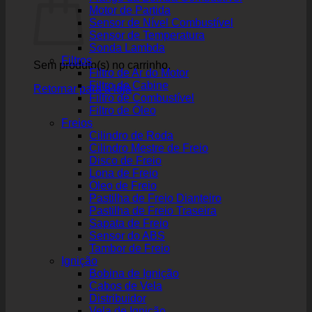
Motor de Partida
Sensor de Nível Combustível
Sensor de Temperatura
Sonda Lambda
Filtros
Sem produto(s) no carrinho.
Filtro de Ar do Motor
Filtro de Cabine
Retornar para a loja
Filtro de Combustível
Filtro de Óleo
Freios
Cilindro de Roda
Cilindro Mestre de Freio
Disco de Freio
Lona de Freio
Óleo de Freio
Pastilha de Freio Dianteiro
Pastilha de Freio Traseira
Sapata de Freio
Sensor do ABS
Tambor de Freio
Ignição
Bobina de Ignição
Cabos de Vela
Distribuidor
Vela de Ignição