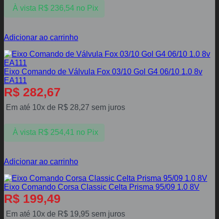
À vista
R$
236,54
no Pix
Adicionar ao carrinho
Eixo Comando de Válvula Fox 03/10 Gol G4 06/10 1.0 8v
EA111
R$
282,67
Em até 10x de
R$
28,27
sem juros
À vista
R$
254,41
no Pix
Adicionar ao carrinho
Eixo Comando Corsa Classic Celta Prisma 95/09 1.0 8V
R$
199,49
Em até 10x de
R$
19,95
sem juros