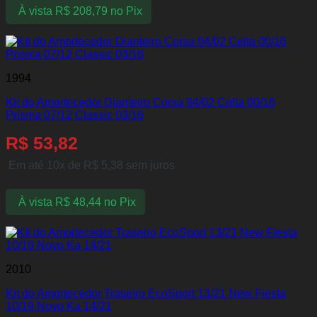
À vista
R$
208,79
no Pix
1994
Kit do Amortecedor Dianteiro Corsa 94/02 Celta 00/16
Prisma 07/12 Classic 03/16
R$
53,82
Em até 10x de
R$
5,38
sem juros
À vista
R$
48,44
no Pix
2010
Kit do Amortecedor Traseiro EcoSport 13/21 New Fiesta
10/19 Novo Ka 14/21