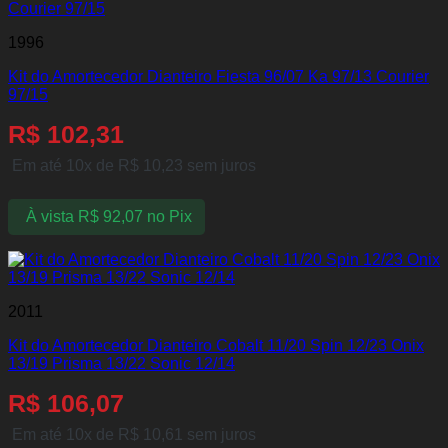
1996
Kit do Amortecedor Dianteiro Fiesta 96/07 Ka 97/13 Courier
97/15
R$
102,31
Em até 10x de
R$
10,23
sem juros
À vista
R$
92,07
no Pix
2011
Kit do Amortecedor Dianteiro Cobalt 11/20 Spin 12/23 Onix
13/19 Prisma 13/22 Sonic 12/14
R$
106,07
Em até 10x de
R$
10,61
sem juros