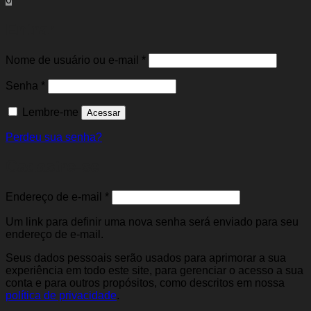
Entrar
Obrigatório
Nome de usuário ou e-mail
*
Obrigatório
Senha
*
Lembre-me
Acessar
Perdeu sua senha?
Cadastre-se
Obrigatório
Endereço de e-mail
*
Um link para definir uma nova senha será enviado para seu
endereço de e-mail.
Seus dados pessoais serão usados para aprimorar a sua
experiência em todo este site, para gerenciar o acesso a sua
conta e para outros propósitos, como descritos em nossa
política de privacidade
.