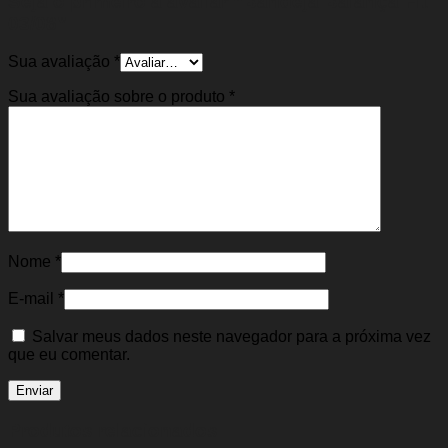
Seja o primeiro a avaliar “Bandeja Balança Fit
03/08”
Sua avaliação
*
Sua avaliação sobre o produto
*
Nome
*
E-mail
*
Salvar meus dados neste navegador para a próxima vez
que eu comentar.
Produtos relacionados