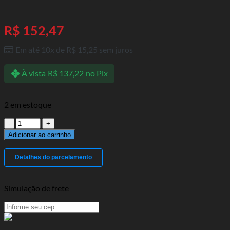
R$
152,47
Em até 10x de
R$
15,25
sem juros
À vista
R$
137,22
no Pix
2 em estoque
Barra
Axial
Adicionar ao carrinho
Civic
01/06
Detalhes do parcelamento
quantidade
Simulação de frete