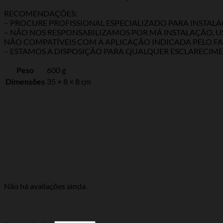
RECOMENDAÇÕES:
– PROCURE PROFISSIONAL ESPECIALIZADO PARA INSTA
– NÃO NOS RESPONSABILIZAMOS POR MÁ INSTALAÇÃO,
NÃO COMPATÍVEIS COM A APLICAÇÃO INDICADA PELO FA
– ESTAMOS A DISPOSIÇÃO PARA QUALQUER ESCLARECIME
Peso
600 g
Dimensões
35 × 8 × 8 cm
Marca
Nacional
Avaliações
Não há avaliações ainda.
Seja o primeiro a avaliar “Barra Axial Civic 01/06”