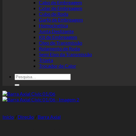
Cabo de Embreagem
Colar de Embreagem
Cubo de Roda
Garfo de Embreagem
Homocinética
Junta Deslizante
Kit de Embreagem
Óleo de Transmissão
Rolamento de Roda
Semi Eixo da Transmissão
Trizeta
Trocador de Calor
Pesquisar
por:
Início
/
Direção
/
Barra Axial
Barra Axial Civic 01/06