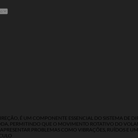
REÇÃO, É UM COMPONENTE ESSENCIAL DO SISTEMA DE DI
RODA, PERMITINDO QUE O MOVIMENTO ROTATIVO DO VOLAN
DE APRESENTAR PROBLEMAS COMO VIBRAÇÕES, RUÍDOS E U
CULO