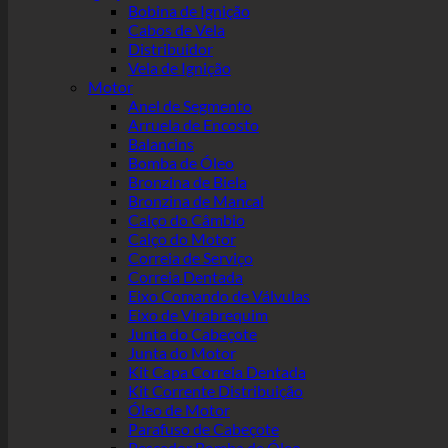
Bobina de Ignição
Cabos de Vela
Distribuidor
Vela de Ignição
Motor
Anel de Segmento
Arruela de Encosto
Balancins
Bomba de Óleo
Bronzina de Biela
Bronzina de Mancal
Calço do Câmbio
Calço do Motor
Correia de Serviço
Correia Dentada
Eixo Comando de Válvulas
Eixo de Virabrequim
Junta do Cabeçote
Junta do Motor
Kit Capa Correia Dentada
Kit Corrente Distribuição
Óleo de Motor
Parafuso de Cabeçote
Pescador Bomba de Óleo