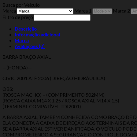
Busca por Veículo
Marca
Marca 1
Marca 2
Filtro de preço
Descrição
Informação adicional
Marca
Avaliações (0)
BARRA BRAÇO AXIAL
—(HONDA)—
CIVIC 2001 ATÉ 2006 (DIREÇÃO HIDRÁULICA)
OBS:
(ROSCA MACHO) – (COMPRIMENTO 502MM)
(ROSCA CAIXA M14 X 1,25 / ROSCA AXIAL M14 X 1.5)
(TERMINAL COMPATÍVEL TDI2001)
A BARRA AXIAL, TAMBÉM CONHECIDA COMO BRAÇO DE DI
ELA CONECTA A CAIXA DE DIREÇÃO AOS TERMINAIS DA 
SE A BARRA AXIAL ESTIVER DANIFICADA, O VEÍCULO PO
COMPROMETENDO A SEGURANÇA E O CONTROLE DO VEÍ