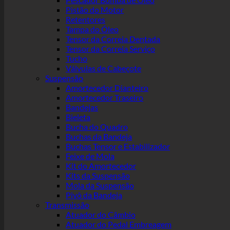
Pistão do Motor
Retentores
Tampa do Óleo
Tensor da Correia Dentada
Tensor da Correia Serviço
Tucho
Válvulas de Cabeçote
Suspensão
Amortecedor Dianteiro
Amortecedor Traseiro
Bandejas
Bieleta
Bucha do Quadro
Buchas da Bandeja
Buchas Tensor e Estabilizador
Feixe de Mola
Kit do Amortecedor
Kits da Suspensão
Mola da Suspensão
Pivô da Bandeja
Transmissão
Atuador do Câmbio
Atuador do Pedal Embreagem