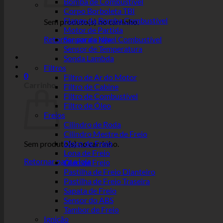
Bomba de Combustível
Corpo Borboleta TBI
Flange da Bomba Combustível
Sem produto(s) no carrinho.
Motor de Partida
Retornar para a loja
Sensor de Nível Combustível
Sensor de Temperatura
Sonda Lambda
Filtros
0
Filtro de Ar do Motor
Carrinho
Filtro de Cabine
Filtro de Combustível
Filtro de Óleo
Freios
Cilindro de Roda
Cilindro Mestre de Freio
Disco de Freio
Sem produto(s) no carrinho.
Lona de Freio
Retornar para a loja
Óleo de Freio
Pastilha de Freio Dianteiro
Pastilha de Freio Traseira
Sapata de Freio
Sensor do ABS
Tambor de Freio
Ignição