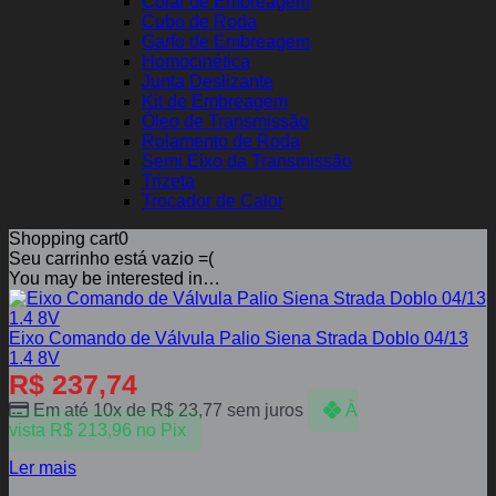
Colar de Embreagem
Cubo de Roda
Garfo de Embreagem
Homocinética
Junta Deslizante
Kit de Embreagem
Óleo de Transmissão
Rolamento de Roda
Semi Eixo da Transmissão
Trizeta
Trocador de Calor
Shopping cart
0
Seu carrinho está vazio =(
You may be interested in…
Eixo Comando de Válvula Palio Siena Strada Doblo 04/13
1.4 8V
R$
237,74
Em até 10x de
R$
23,77
sem juros
À
vista
R$
213,96
no Pix
Ler mais