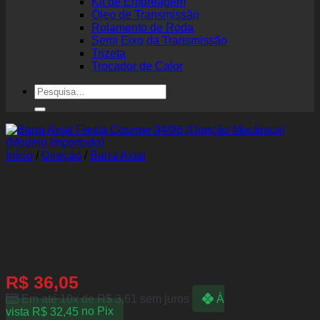
Kit de Embreagem
Óleo de Transmissão
Rolamento de Roda
Semi Eixo da Transmissão
Trizeta
Trocador de Calor
Pesquisar
por:
Início
/
Direção
/
Barra Axial
Barra Axial Fiesta Courrier
94/96 (Direção Mecânica)
(Modelo Importado)
R$
36,05
Em até 10x de
R$
3,61
sem juros
À
vista
R$
32,45
no Pix