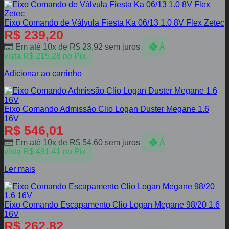
Eixo Comando de Válvula Fiesta Ka 06/13 1.0 8V Flex Zetec
R$
239,20
Em até 10x de
R$
23,92
sem juros
À
vista
R$
215,28
no Pix
Adicionar ao carrinho
Eixo Comando Admissão Clio Logan Duster Megane 1.6
16V
R$
546,01
Em até 10x de
R$
54,60
sem juros
À
vista
R$
491,41
no Pix
Ler mais
Eixo Comando Escapamento Clio Logan Megane 98/20 1.6
16V
R$
262,82