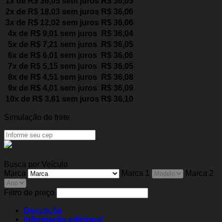
1x de
R$
36,05
sem juros
R$
36,05
2x de
R$
18,03
sem juros
R$
36,06
3x de
R$
12,02
sem juros
R$
36,06
4x de
R$
9,01
sem juros
R$
36,04
5x de
R$
7,21
sem juros
R$
36,05
6x de
R$
6,01
sem juros
R$
36,06
7x de
R$
5,15
sem juros
R$
36,05
8x de
R$
4,51
sem juros
R$
36,08
9x de
R$
4,01
sem juros
R$
36,09
10x de
R$
3,61
sem juros
R$
36,10
Simulação de frete
Busca por Veículo
Marca
Marca 1
Marca 2
Filtro de preço
Descrição
Informação adicional