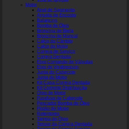
Motor
Anel de Segmento
Arruela de Encosto
Balancins
Bomba de Óleo
Bronzina de Biela
Bronzina de Mancal
Calço do Câmbio
Calço do Motor
Correia de Serviço
Correia Dentada
Eixo Comando de Válvulas
Eixo de Virabrequim
Junta do Cabeçote
Junta do Motor
Kit Capa Correia Dentada
Kit Corrente Distribuição
Óleo de Motor
Parafuso de Cabeçote
Pescador Bomba de Óleo
Pistão do Motor
Retentores
Tampa do Óleo
Tensor da Correia Dentada