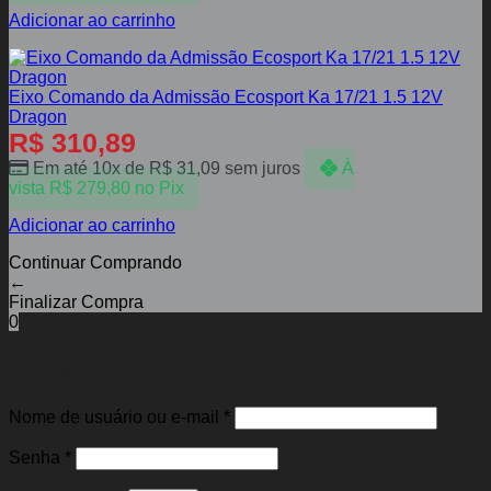
Adicionar ao carrinho
Eixo Comando da Admissão Ecosport Ka 17/21 1.5 12V
Dragon
R$
310,89
Em até 10x de
R$
31,09
sem juros
À
vista
R$
279,80
no Pix
Adicionar ao carrinho
Continuar Comprando
←
Finalizar Compra
0
Entrar
Obrigatório
Nome de usuário ou e-mail
*
Obrigatório
Senha
*