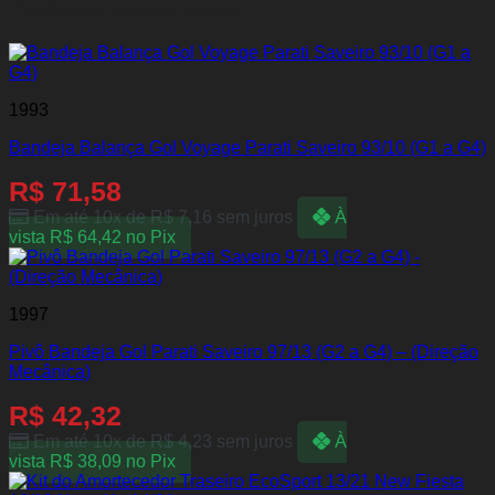
Produtos relacionados
1993
Bandeja Balança Gol Voyage Parati Saveiro 93/10 (G1 a G4)
R$
71,58
Em até 10x de
R$
7,16
sem juros
À
vista
R$
64,42
no Pix
1997
Pivô Bandeja Gol Parati Saveiro 97/13 (G2 a G4) – (Direção
Mecânica)
R$
42,32
Em até 10x de
R$
4,23
sem juros
À
vista
R$
38,09
no Pix