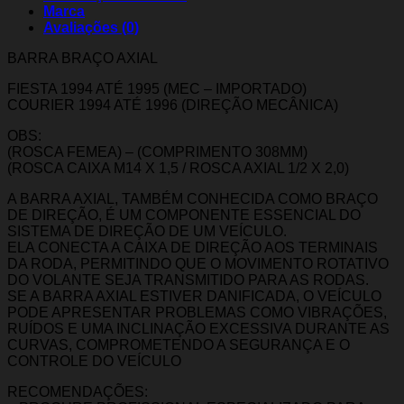
Marca
Avaliações (0)
BARRA BRAÇO AXIAL
FIESTA 1994 ATÉ 1995 (MEC – IMPORTADO)
COURIER 1994 ATÉ 1996 (DIREÇÃO MECÂNICA)
OBS:
(ROSCA FEMEA) – (COMPRIMENTO 308MM)
(ROSCA CAIXA M14 X 1,5 / ROSCA AXIAL 1/2 X 2,0)
A BARRA AXIAL, TAMBÉM CONHECIDA COMO BRAÇO
DE DIREÇÃO, É UM COMPONENTE ESSENCIAL DO
SISTEMA DE DIREÇÃO DE UM VEÍCULO.
ELA CONECTA A CAIXA DE DIREÇÃO AOS TERMINAIS
DA RODA, PERMITINDO QUE O MOVIMENTO ROTATIVO
DO VOLANTE SEJA TRANSMITIDO PARA AS RODAS.
SE A BARRA AXIAL ESTIVER DANIFICADA, O VEÍCULO
PODE APRESENTAR PROBLEMAS COMO VIBRAÇÕES,
RUÍDOS E UMA INCLINAÇÃO EXCESSIVA DURANTE AS
CURVAS, COMPROMETENDO A SEGURANÇA E O
CONTROLE DO VEÍCULO
RECOMENDAÇÕES: