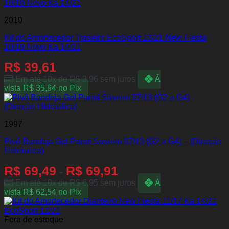
2010
Kit do Amortecedor Traseiro EcoSport 13/21 New Fiesta
10/19 Novo Ka 14/21
R$
39,61
Em até 10x de
R$
3,96
sem juros
À
vista
R$
35,64
no Pix
1997
Pivô Bandeja Gol Parati Saveiro 97/13 (G2 a G4) – (Direção
Hidráulica)
R$
69,49
R$
69,91
-
Em até 10x de
R$
6,95
sem juros
À
vista
R$
62,54
no Pix
Fora de estoque