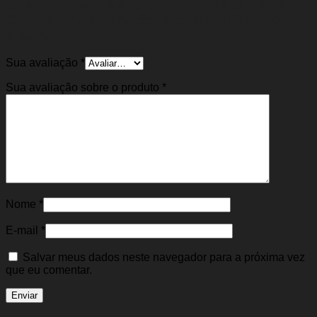
Seja o primeiro a avaliar “Barra Axial Fiesta
Courrier 94/96 (Direção Mecânica) (Modelo
Importado)”
Sua avaliação
*
Sua avaliação sobre o produto
*
Nome
*
E-mail
*
Salvar meus dados neste navegador para a próxima vez
que eu comentar.