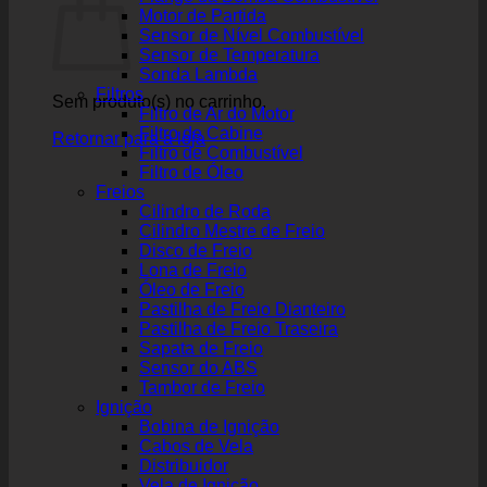
Motor de Partida
Sensor de Nível Combustível
Sensor de Temperatura
Sonda Lambda
Filtros
Sem produto(s) no carrinho.
Filtro de Ar do Motor
Filtro de Cabine
Retornar para a loja
Filtro de Combustível
Filtro de Óleo
Freios
Cilindro de Roda
Cilindro Mestre de Freio
Disco de Freio
Lona de Freio
Óleo de Freio
Pastilha de Freio Dianteiro
Pastilha de Freio Traseira
Sapata de Freio
Sensor do ABS
Tambor de Freio
Ignição
Bobina de Ignição
Cabos de Vela
Distribuidor
Vela de Ignição