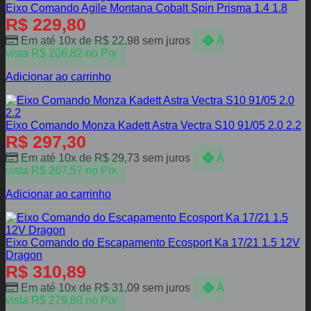
Eixo Comando Agile Montana Cobalt Spin Prisma 1.4 1.8
R$
229,80
Em até 10x de
R$
22,98
sem juros
À
vista
R$
206,82
no Pix
Adicionar ao carrinho
Eixo Comando Monza Kadett Astra Vectra S10 91/05 2.0 2.2
R$
297,30
Em até 10x de
R$
29,73
sem juros
À
vista
R$
267,57
no Pix
Adicionar ao carrinho
Eixo Comando do Escapamento Ecosport Ka 17/21 1.5 12V
Dragon
R$
310,89
Em até 10x de
R$
31,09
sem juros
À
vista
R$
279,80
no Pix