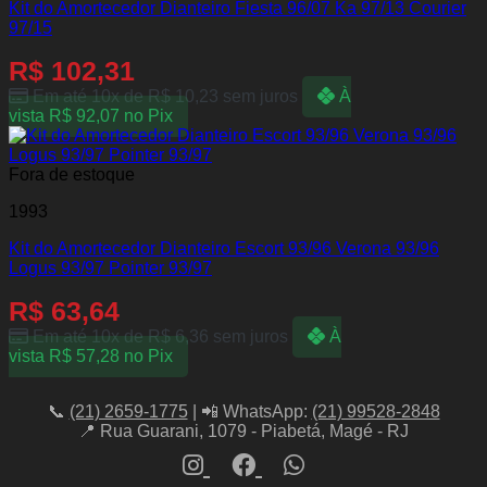
Kit do Amortecedor Dianteiro Fiesta 96/07 Ka 97/13 Courier
97/15
R$
102,31
Em até 10x de
R$
10,23
sem juros
À
vista
R$
92,07
no Pix
Fora de estoque
1993
Kit do Amortecedor Dianteiro Escort 93/96 Verona 93/96
Logus 93/97 Pointer 93/97
R$
63,64
Em até 10x de
R$
6,36
sem juros
À
vista
R$
57,28
no Pix
📞
(21) 2659-1775
| 📲 WhatsApp:
(21) 99528-2848
📍 Rua Guarani, 1079 - Piabetá, Magé - RJ