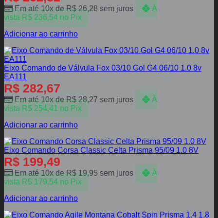
Em até 10x de
R$
26,28
sem juros
À
vista
R$
236,54
no Pix
Adicionar ao carrinho
Eixo Comando de Válvula Fox 03/10 Gol G4 06/10 1.0 8v
EA111
R$
282,67
Em até 10x de
R$
28,27
sem juros
À
vista
R$
254,41
no Pix
Adicionar ao carrinho
Eixo Comando Corsa Classic Celta Prisma 95/09 1.0 8V
R$
199,49
Em até 10x de
R$
19,95
sem juros
À
vista
R$
179,54
no Pix
Adicionar ao carrinho