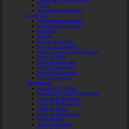
Tensor da Correia Serviço
Tucho
Válvulas de Cabeçote
Suspensão
Amortecedor Dianteiro
Amortecedor Traseiro
Bandejas
Bieleta
Bucha do Quadro
Buchas da Bandeja
Buchas Tensor e Estabilizador
Feixe de Mola
Kit do Amortecedor
Kits da Suspensão
Mola da Suspensão
Pivô da Bandeja
Transmissão
Atuador do Câmbio
Atuador do Pedal Embreagem
Cabo de Embreagem
Colar de Embreagem
Cubo de Roda
Garfo de Embreagem
Homocinética
Junta Deslizante