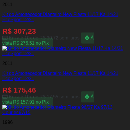
2011
Kit do Amortecedor Dianteiro New Fiesta 11/17 Ka 14/21
EcoSport 12/21
R$
307,23
Em até 10x de
R$
30,72
sem juros
À
vista
R$
276,51
no Pix
2011
Kit do Amortecedor Dianteiro New Fiesta 11/17 Ka 14/21
EcoSport 12/21
R$
175,46
Em até 10x de
R$
17,55
sem juros
À
vista
R$
157,91
no Pix
1996