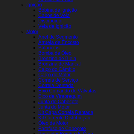
Ignição
Bobina de Ignição
Cabos de Vela
Distribuidor
Vela de Ignição
Motor
Anel de Segmento
Arruela de Encosto
Balancins
Bomba de Óleo
Bronzina de Biela
Bronzina de Mancal
Calço do Câmbio
Calço do Motor
Correia de Serviço
Correia Dentada
Eixo Comando de Válvulas
Eixo de Virabrequim
Junta do Cabeçote
Junta do Motor
Kit Capa Correia Dentada
Kit Corrente Distribuição
Óleo de Motor
Parafuso de Cabeçote
Pescador Bomba de Óleo