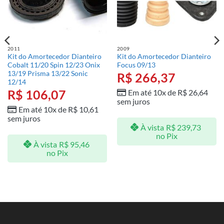
2011
2009
Kit do Amortecedor Dianteiro
Kit do Amortecedor Dianteiro
Cobalt 11/20 Spin 12/23 Onix
Focus 09/13
13/19 Prisma 13/22 Sonic
R$
266,37
12/14
R$
106,07
Em até 10x de
R$
26,64
sem juros
Em até 10x de
R$
10,61
sem juros
À vista
R$
239,73
no Pix
À vista
R$
95,46
no Pix