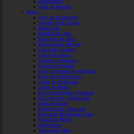
Distribuidor
Vela de Ignição
Motor
Anel de Segmento
Arruela de Encosto
Balancins
Bomba de Óleo
Bronzina de Biela
Bronzina de Mancal
Calço do Câmbio
Calço do Motor
Correia de Serviço
Correia Dentada
Eixo Comando de Válvulas
Eixo de Virabrequim
Junta do Cabeçote
Junta do Motor
Kit Capa Correia Dentada
Kit Corrente Distribuição
Óleo de Motor
Parafuso de Cabeçote
Pescador Bomba de Óleo
Pistão do Motor
Retentores
Tampa do Óleo