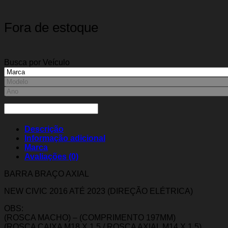
Fora de estoque
Busca por Veículo
Descrição
Informação adicional
Marca
Avaliações (0)
BARRA BRAÇO AXIAL
NEW CIVIC 2016 ATÉ 2023 (DIREÇÃO ELÉTRICA)
OBS:
(ROSCA MACHO) – (COMPRIMENTO 197MM)
(ROSCA CAIXA M18 X 1,5 / ROSCA AXIAL M14 X 1.5)