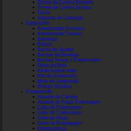
Tensor da Correia Dentada
Tensor da Correia Serviço
Tucho
Válvulas de Cabeçote
Suspensão
Amortecedor Dianteiro
Amortecedor Traseiro
Bandejas
Bieleta
Bucha do Quadro
Buchas da Bandeja
Buchas Tensor e Estabilizador
Feixe de Mola
Kit do Amortecedor
Kits da Suspensão
Mola da Suspensão
Pivô da Bandeja
Transmissão
Atuador do Câmbio
Atuador do Pedal Embreagem
Cabo de Embreagem
Colar de Embreagem
Cubo de Roda
Garfo de Embreagem
Homocinética