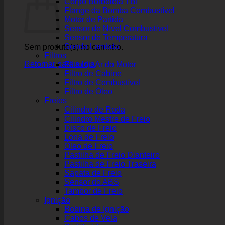
Corpo Borboleta TBI
Flange da Bomba Combustível
Motor de Partida
Sensor de Nível Combustível
Sensor de Temperatura
Sonda Lambda
Sem produto(s) no carrinho.
Filtros
Retornar para a loja
Filtro de Ar do Motor
Filtro de Cabine
Filtro de Combustível
Filtro de Óleo
Freios
Cilindro de Roda
Cilindro Mestre de Freio
Disco de Freio
Lona de Freio
Óleo de Freio
Pastilha de Freio Dianteiro
Pastilha de Freio Traseira
Sapata de Freio
Sensor do ABS
Tambor de Freio
Ignição
Bobina de Ignição
Cabos de Vela