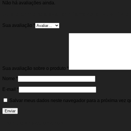
Não há avaliações ainda.
Seja o primeiro a avaliar “Barra Axial New Civic 
Sua avaliação
*
Sua avaliação sobre o produto
*
Nome
*
E-mail
*
Salvar meus dados neste navegador para a próxima vez q
Produtos relacionados