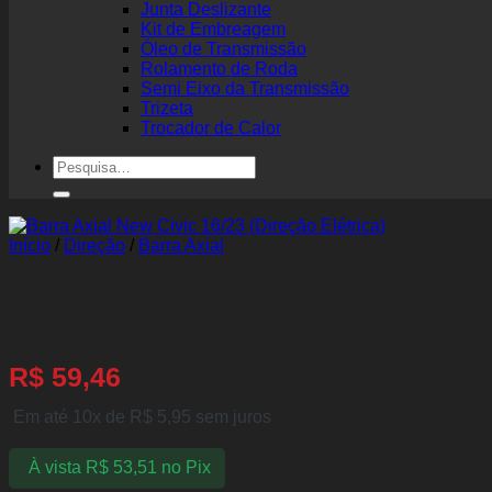
Junta Deslizante
Kit de Embreagem
Óleo de Transmissão
Rolamento de Roda
Semi Eixo da Transmissão
Trizeta
Trocador de Calor
Pesquisar
por:
Início
/
Direção
/
Barra Axial
Barra Axial New Civic 16/23 (
R$
59,46
Em até 10x de
R$
5,95
sem juros
À vista
R$
53,51
no Pix