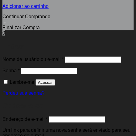
Adicionar ao carrinho
Continuar Comprando
←
Finalizar Compra
0
Entrar
Obrigatório
Nome de usuário ou e-mail
*
Obrigatório
Senha
*
Lembre-me
Acessar
Perdeu sua senha?
Cadastre-se
Obrigatório
Endereço de e-mail
*
Um link para definir uma nova senha será enviado para seu
endereço de e-mail.