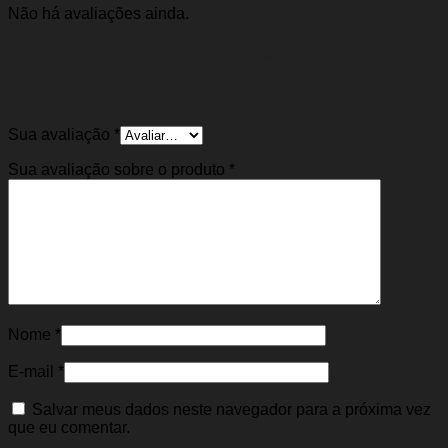
Não há avaliações ainda.
Seja o primeiro a avaliar “Bico injetor Duster
11/20 Oroch 15/20 Sandero 15/21 Captur 17/21
(2.0 16v)”
Sua avaliação
*
Sua avaliação sobre o produto
*
Nome
*
E-mail
*
Salvar meus dados neste navegador para a próxima vez
que eu comentar.