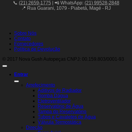
📞
(21) 2659-1775
| 📲 WhatsApp:
(21) 99528-2848
📍 Rua Guarani, 1079 - Piabetá, Magé - RJ
Sobre Nós
Contato
Fornecedores
Política de Devolução
© 2017 Nova Gush Autopeças CNPJ: 00.159.803/0001-93
Entrar
Arrefecimento
Aditivos de Radiador
Bomba Dágua
Eletroventilador
Reservatório de Água
Tampa do Reservatório
Tubos e Cavaletes de Água
Válvula Termostática
Direção