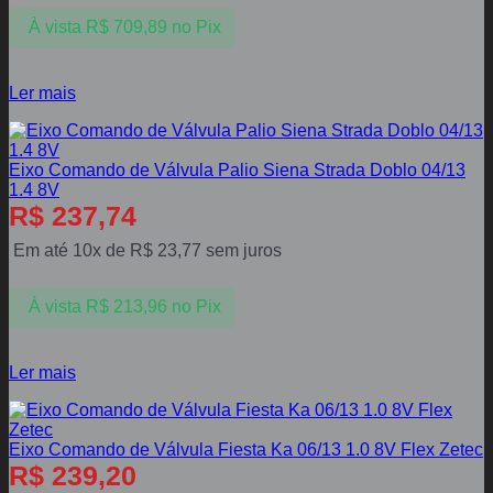
À vista
R$
709,89
no Pix
Ler mais
Eixo Comando de Válvula Palio Siena Strada Doblo 04/13
1.4 8V
R$
237,74
Em até 10x de
R$
23,77
sem juros
À vista
R$
213,96
no Pix
Ler mais
Eixo Comando de Válvula Fiesta Ka 06/13 1.0 8V Flex Zetec
R$
239,20