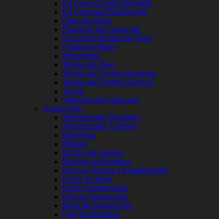
Kit Capa Correia Dentada
Kit Corrente Distribuição
Óleo de Motor
Parafuso de Cabeçote
Pescador Bomba de Óleo
Pistão do Motor
Retentores
Tampa do Óleo
Tensor da Correia Dentada
Tensor da Correia Serviço
Tucho
Válvulas de Cabeçote
Suspensão
Amortecedor Dianteiro
Amortecedor Traseiro
Bandejas
Bieleta
Bucha do Quadro
Buchas da Bandeja
Buchas Tensor e Estabilizador
Feixe de Mola
Kit do Amortecedor
Kits da Suspensão
Mola da Suspensão
Pivô da Bandeja