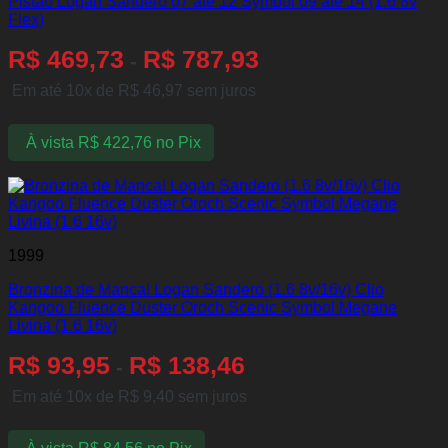
Pistão Logan Sandero 07 até 12 Symbol 09 até 14 (1.6 8v
Flex)
R$
469,73
R$
787,93
-
Em até 10x de
R$
46,97
sem juros
À vista
R$
422,76
no Pix
1999
Bronzina de Mancal Logan Sandero (1.6 8v/16v) Clio
Kangoo Fluence Duster Oroch Scenic Symbol Megane
Livina (1.6 16v)
R$
93,95
R$
138,46
-
Em até 10x de
R$
9,40
sem juros