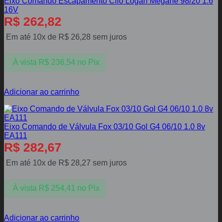
Eixo Comando Escapamento Clio Logan Megane 98/20 1.6
16V
R$
262,82
Em até 10x de
R$
26,28
sem juros
À vista
R$
236,54
no Pix
Adicionar ao carrinho
Eixo Comando de Válvula Fox 03/10 Gol G4 06/10 1.0 8v
EA111
R$
282,67
Em até 10x de
R$
28,27
sem juros
À vista
R$
254,41
no Pix
Adicionar ao carrinho