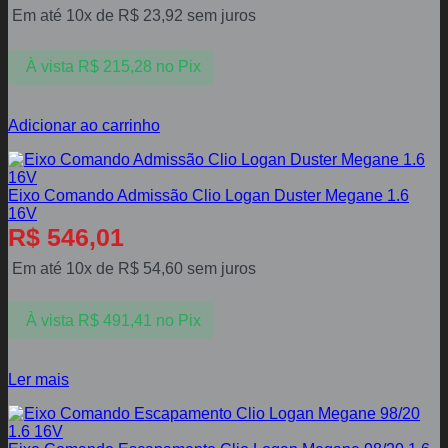
Em até 10x de
R$
23,92
sem juros
À vista
R$
215,28
no Pix
Adicionar ao carrinho
Eixo Comando Admissão Clio Logan Duster Megane 1.6
16V
R$
546,01
Em até 10x de
R$
54,60
sem juros
À vista
R$
491,41
no Pix
Ler mais