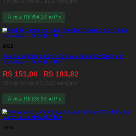
Em até 10x de
R$
39,34
sem juros
À vista
R$
354,10
no Pix
2012
Anel de Segmento Logan Sandero Duster Oroch Captur
Versa March Kicks (1.6 16v)
R$
151,00
R$
183,82
-
Em até 10x de
R$
15,10
sem juros
À vista
R$
135,90
no Pix
2014