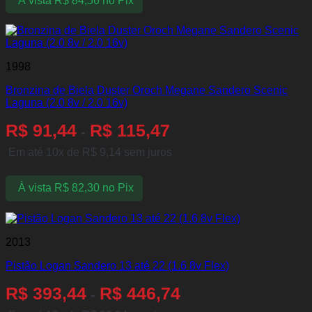
À vista
R$
84,56
no Pix
1998
Bronzina de Biela Duster Oroch Megane Sandero Scenic
Laguna (2.0 8v / 2.0 16v)
R$
91,44
R$
115,47
-
Em até 10x de
R$
9,14
sem juros
À vista
R$
82,30
no Pix
2013
Pistão Logan Sandero 13 até 22 (1.6 8v Flex)
R$
393,44
R$
446,74
-