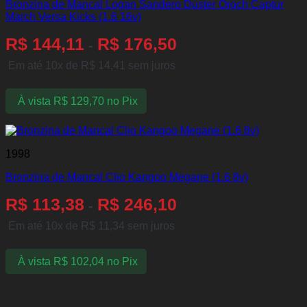
Bronzina de Mancal Logan Sandero Duster Oroch Captur
March Versa Kicks (1.6 16v)
R$
144,11
R$
176,50
-
Em até 10x de
R$
14,41
sem juros
À vista
R$
129,70
no Pix
1998
Bronzina de Mancal Clio Kangoo Megane (1.6 8v)
R$
113,38
R$
246,10
-
Em até 10x de
R$
11,34
sem juros
À vista
R$
102,04
no Pix