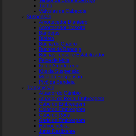
Tensor da Correia Serviço
Tucho
Válvulas de Cabeçote
Suspensão
Amortecedor Dianteiro
Amortecedor Traseiro
Bandejas
Bieleta
Bucha do Quadro
Buchas da Bandeja
Buchas Tensor e Estabilizador
Feixe de Mola
Kit do Amortecedor
Kits da Suspensão
Mola da Suspensão
Pivô da Bandeja
Transmissão
Atuador do Câmbio
Atuador do Pedal Embreagem
Cabo de Embreagem
Colar de Embreagem
Cubo de Roda
Garfo de Embreagem
Homocinética
Junta Deslizante