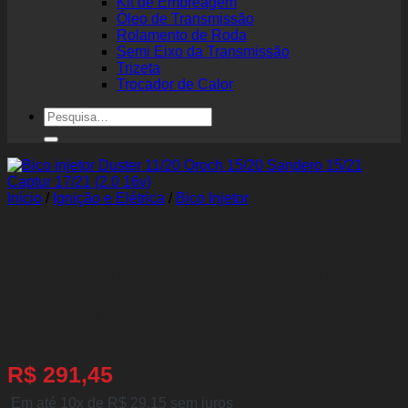
Kit de Embreagem
Óleo de Transmissão
Rolamento de Roda
Semi Eixo da Transmissão
Trizeta
Trocador de Calor
Pesquisar
por:
Início
/
Ignição e Elétrica
/
Bico Injetor
Bico injetor Duster 11/20
Oroch 15/20 Sandero 15/21
Captur 17/21 (2.0 16v)
R$
291,45
Em até 10x de
R$
29,15
sem juros