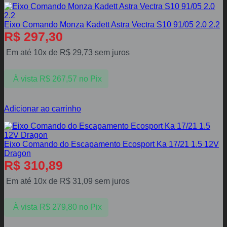
Eixo Comando Monza Kadett Astra Vectra S10 91/05 2.0 2.2
R$
297,30
Em até 10x de
R$
29,73
sem juros
À vista
R$
267,57
no Pix
Adicionar ao carrinho
Eixo Comando do Escapamento Ecosport Ka 17/21 1.5 12V
Dragon
R$
310,89
Em até 10x de
R$
31,09
sem juros
À vista
R$
279,80
no Pix