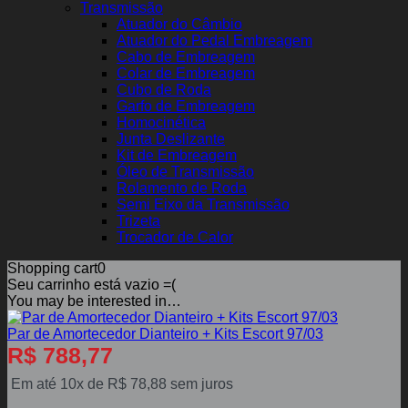
Transmissão
Atuador do Câmbio
Atuador do Pedal Embreagem
Cabo de Embreagem
Colar de Embreagem
Cubo de Roda
Garfo de Embreagem
Homocinética
Junta Deslizante
Kit de Embreagem
Óleo de Transmissão
Rolamento de Roda
Semi Eixo da Transmissão
Trizeta
Trocador de Calor
Shopping cart
0
Seu carrinho está vazio =(
You may be interested in…
Par de Amortecedor Dianteiro + Kits Escort 97/03
R$
788,77
Em até 10x de
R$
78,88
sem juros