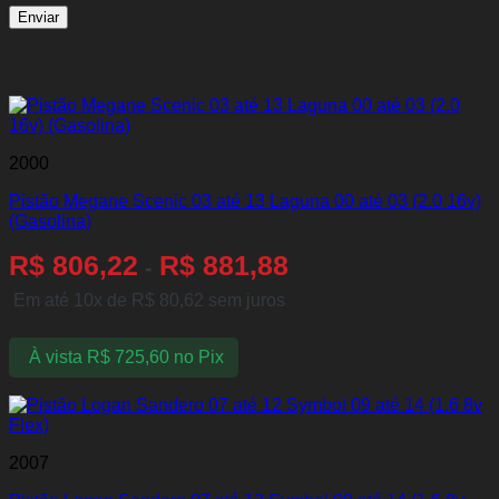
Produtos relacionados
2000
Pistão Megane Scenic 03 até 13 Laguna 00 até 03 (2.0 16v)
(Gasolina)
R$
806,22
R$
881,88
-
Em até 10x de
R$
80,62
sem juros
À vista
R$
725,60
no Pix
2007