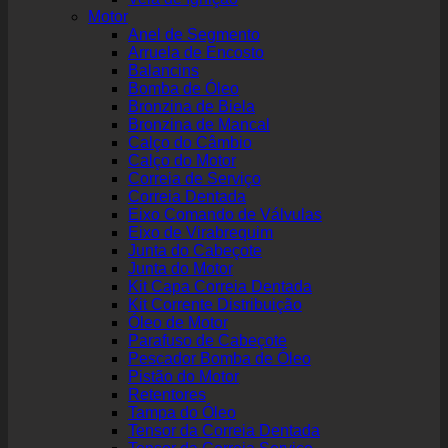
Motor
Anel de Segmento
Arruela de Encosto
Balancins
Bomba de Óleo
Bronzina de Biela
Bronzina de Mancal
Calço do Câmbio
Calço do Motor
Correia de Serviço
Correia Dentada
Eixo Comando de Válvulas
Eixo de Virabrequim
Junta do Cabeçote
Junta do Motor
Kit Capa Correia Dentada
Kit Corrente Distribuição
Óleo de Motor
Parafuso de Cabeçote
Pescador Bomba de Óleo
Pistão do Motor
Retentores
Tampa do Óleo
Tensor da Correia Dentada