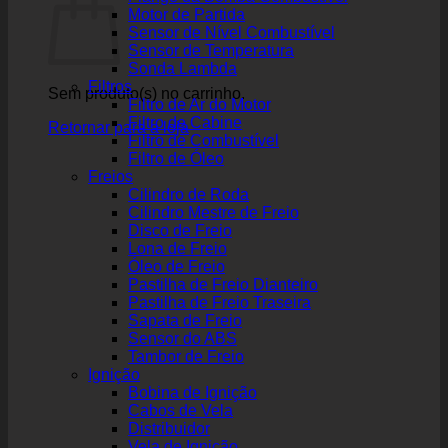
Motor de Partida
Sensor de Nível Combustível
Sensor de Temperatura
Sonda Lambda
Filtros
Sem produto(s) no carrinho.
Filtro de Ar do Motor
Filtro de Cabine
Retornar para a loja
Filtro de Combustível
Filtro de Óleo
Freios
Cilindro de Roda
Cilindro Mestre de Freio
Disco de Freio
Lona de Freio
Óleo de Freio
Pastilha de Freio Dianteiro
Pastilha de Freio Traseira
Sapata de Freio
Sensor do ABS
Tambor de Freio
Ignição
Bobina de Ignição
Cabos de Vela
Distribuidor
Vela de Ignição