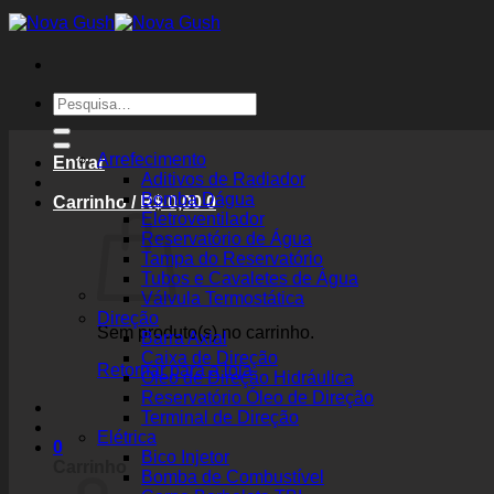
Skip
to
content
Pesquisar
por:
Arrefecimento
Entrar
Aditivos de Radiador
Bomba Dágua
Carrinho /
R$
0,00
0
Eletroventilador
Reservatório de Água
Tampa do Reservatório
Tubos e Cavaletes de Água
Válvula Termostática
Direção
Sem produto(s) no carrinho.
Barra Axial
Caixa de Direção
Retornar para a loja
Óleo de Direção Hidráulica
Reservatório Óleo de Direção
Terminal de Direção
Elétrica
0
Bico Injetor
Carrinho
Bomba de Combustível