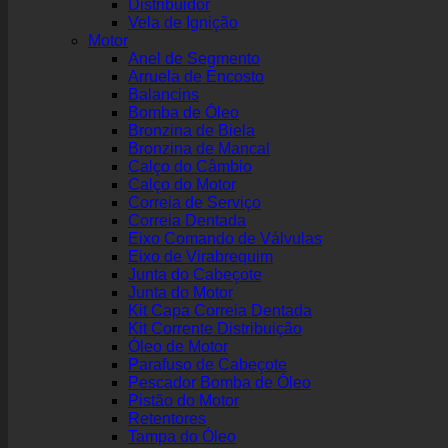
Distribuidor
Vela de Ignição
Motor
Anel de Segmento
Arruela de Encosto
Balancins
Bomba de Óleo
Bronzina de Biela
Bronzina de Mancal
Calço do Câmbio
Calço do Motor
Correia de Serviço
Correia Dentada
Eixo Comando de Válvulas
Eixo de Virabrequim
Junta do Cabeçote
Junta do Motor
Kit Capa Correia Dentada
Kit Corrente Distribuição
Óleo de Motor
Parafuso de Cabeçote
Pescador Bomba de Óleo
Pistão do Motor
Retentores
Tampa do Óleo