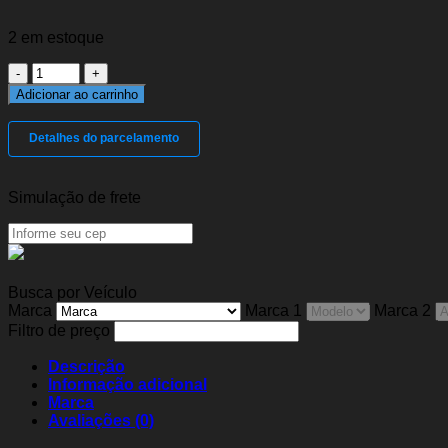
2 em estoque
Bieleta
Dianteira
Adicionar ao carrinho
Omega
93/98
Detalhes do parcelamento
Suprema
93/98
quantidade
Simulação de frete
Busca por Veículo
Marca
Marca 1
Marca 2
Filtro de preço
Descrição
Informação adicional
Marca
Avaliações (0)