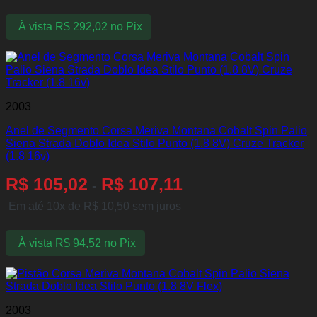
À vista
R$
292,02
no Pix
2003
Anel de Segmento Corsa Meriva Montana Cobalt Spin Palio
Siena Strada Doblo Idea Stilo Punto (1.8 8V) Cruze Tracker
(1.8 16v)
R$
105,02
R$
107,11
-
Em até 10x de
R$
10,50
sem juros
À vista
R$
94,52
no Pix
2003