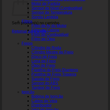
Motor de Partida
Sensor de Nível Combustível
Sensor de Temperatura
Sonda Lambda
Filtros
Sem produto(s) no carrinho.
Filtro de Ar do Motor
Filtro de Cabine
Retornar para a loja
Filtro de Combustível
Filtro de Óleo
Freios
Cilindro de Roda
Cilindro Mestre de Freio
Disco de Freio
Lona de Freio
Óleo de Freio
Pastilha de Freio Dianteiro
Pastilha de Freio Traseira
Sapata de Freio
Sensor do ABS
Tambor de Freio
Ignição
Bobina de Ignição
Cabos de Vela
Distribuidor
Vela de Ignição