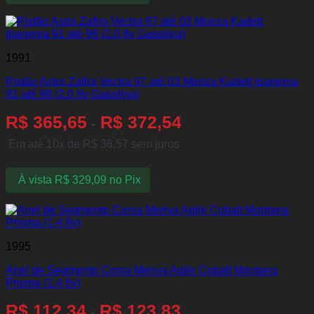
1991
Pistão Astra Zafira Vectra 97 até 03 Monza Kadett Ipanema
91 até 98 (2.0 8v Gasolina)
R$
365,65
R$
372,54
-
Em até 10x de
R$
36,57
sem juros
À vista
R$
329,09
no Pix
1995
Anel de Segmento Corsa Meriva Agile Cobalt Montana
Prisma (1.4 8v)
R$
112,34
R$
123,83
-