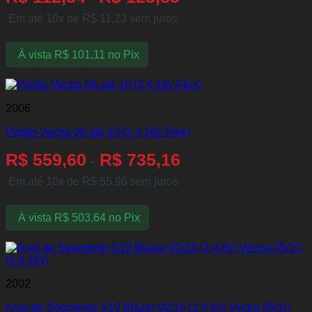
Em até 10x de
R$
11,23
sem juros
À vista
R$
101,11
no Pix
2006
Pistão Vectra 06 até 10 (2.4 16v Flex)
R$
559,60
R$
735,16
-
Em até 10x de
R$
55,96
sem juros
À vista
R$
503,64
no Pix
2002
Anel de Segmento S10 Blazer 02/16 (2.4 8v) Vectra 05/10