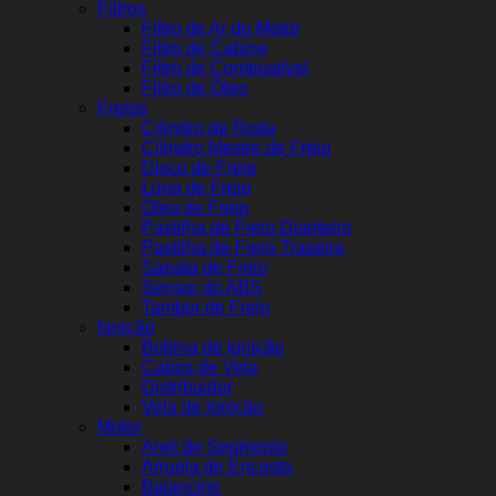
Filtros
Filtro de Ar do Motor
Filtro de Cabine
Filtro de Combustível
Filtro de Óleo
Freios
Cilindro de Roda
Cilindro Mestre de Freio
Disco de Freio
Lona de Freio
Óleo de Freio
Pastilha de Freio Dianteiro
Pastilha de Freio Traseira
Sapata de Freio
Sensor do ABS
Tambor de Freio
Ignição
Bobina de Ignição
Cabos de Vela
Distribuidor
Vela de Ignição
Motor
Anel de Segmento
Arruela de Encosto
Balancins