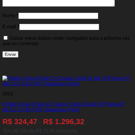
Nome
*
E-mail
*
Salvar meus dados neste navegador para a próxima vez
que eu comentar.
Produtos relacionados
2002
Pistão Corsa 03 até 12 Classic Celta 02 até 16 Prisma 07
até 12 (1.0 8v VHC Gasolina e Flex)
R$
324,47
R$
1.296,32
-
Em até 10x de
R$
32,45
sem juros