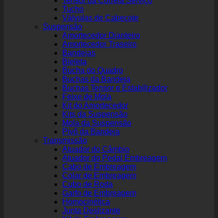
Tensor da Correia Serviço
Tucho
Válvulas de Cabeçote
Suspensão
Amortecedor Dianteiro
Amortecedor Traseiro
Bandejas
Bieleta
Bucha do Quadro
Buchas da Bandeja
Buchas Tensor e Estabilizador
Feixe de Mola
Kit do Amortecedor
Kits da Suspensão
Mola da Suspensão
Pivô da Bandeja
Transmissão
Atuador do Câmbio
Atuador do Pedal Embreagem
Cabo de Embreagem
Colar de Embreagem
Cubo de Roda
Garfo de Embreagem
Homocinética
Junta Deslizante