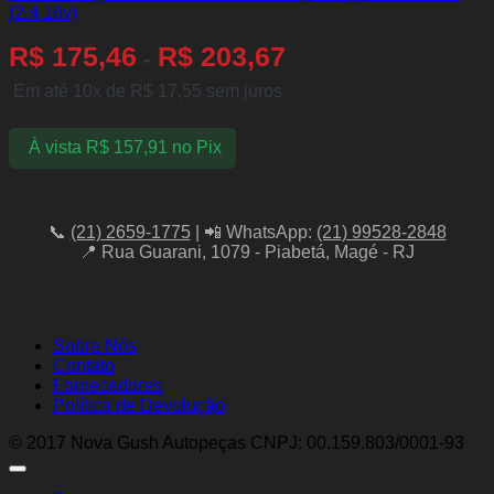
(2.4 16v)
R$
175,46
R$
203,67
-
Em até 10x de
R$
17,55
sem juros
À vista
R$
157,91
no Pix
📞
(21) 2659-1775
| 📲 WhatsApp:
(21) 99528-2848
📍 Rua Guarani, 1079 - Piabetá, Magé - RJ
Sobre Nós
Contato
Fornecedores
Política de Devolução
© 2017 Nova Gush Autopeças CNPJ: 00.159.803/0001-93