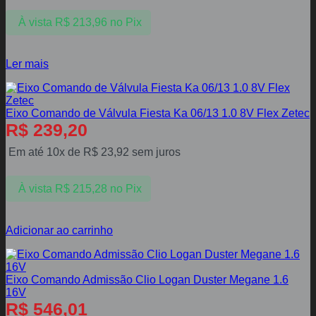
À vista
R$
213,96
no Pix
Ler mais
Eixo Comando de Válvula Fiesta Ka 06/13 1.0 8V Flex Zetec
R$
239,20
Em até 10x de
R$
23,92
sem juros
À vista
R$
215,28
no Pix
Adicionar ao carrinho
Eixo Comando Admissão Clio Logan Duster Megane 1.6
16V
R$
546,01