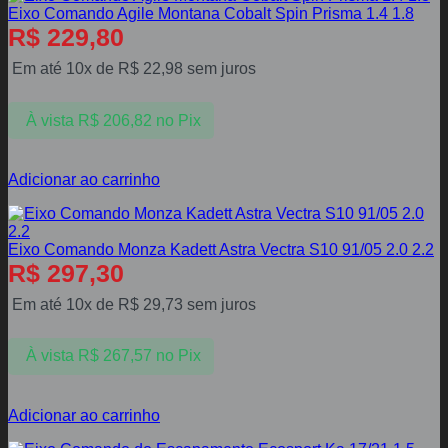
Eixo Comando Agile Montana Cobalt Spin Prisma 1.4 1.8
R$
229,80
Em até 10x de
R$
22,98
sem juros
À vista
R$
206,82
no Pix
Adicionar ao carrinho
Eixo Comando Monza Kadett Astra Vectra S10 91/05 2.0 2.2
R$
297,30
Em até 10x de
R$
29,73
sem juros
À vista
R$
267,57
no Pix
Adicionar ao carrinho