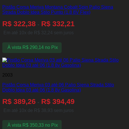
Pistão Corsa Meriva Montana Cobalt Spin Palio Siena
Strada Doblo Idea Stilo Punto (1.8 8V Flex)
R$
322,38
R$
332,21
-
Em até 10x de
R$
32,24
sem juros
À vista
R$
290,14
no Pix
2003
Pistão Corsa Meriva 03 até 06 Palio Siena Strada Stilo
Doblo Idea 03 até 06 (1.8 8v Gasolina)
R$
389,26
R$
394,49
-
Em até 10x de
R$
38,93
sem juros
À vista
R$
350,33
no Pix