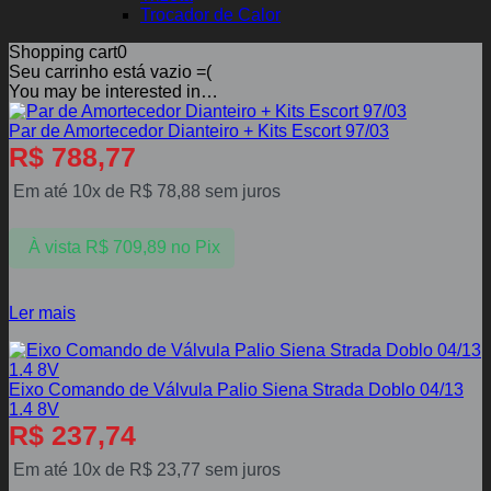
Trocador de Calor
Shopping cart
0
Seu carrinho está vazio =(
You may be interested in…
Par de Amortecedor Dianteiro + Kits Escort 97/03
R$
788,77
Em até 10x de
R$
78,88
sem juros
À vista
R$
709,89
no Pix
Ler mais
Eixo Comando de Válvula Palio Siena Strada Doblo 04/13
1.4 8V
R$
237,74
Em até 10x de
R$
23,77
sem juros