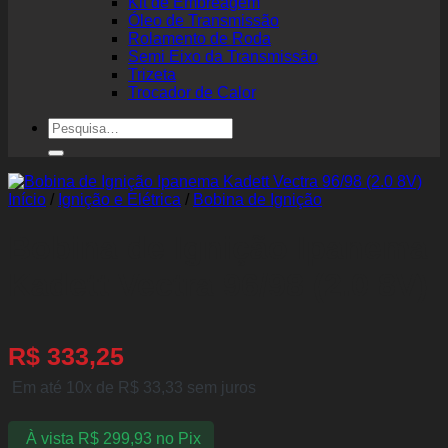
Kit de Embreagem
Óleo de Transmissão
Rolamento de Roda
Semi Eixo da Transmissão
Trizeta
Trocador de Calor
Pesquisar
por:
Início
/
Ignição e Elétrica
/
Bobina de Ignição
Bobina de Ignição Ipanema
Kadett Vectra 96/98 (2.0 8V)
R$
333,25
Em até 10x de
R$
33,33
sem juros
À vista
R$
299,93
no Pix