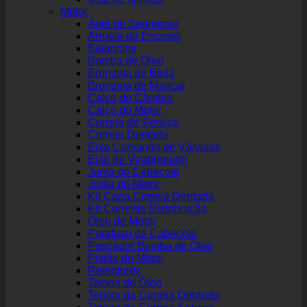
Motor
Anel de Segmento
Arruela de Encosto
Balancins
Bomba de Óleo
Bronzina de Biela
Bronzina de Mancal
Calço do Câmbio
Calço do Motor
Correia de Serviço
Correia Dentada
Eixo Comando de Válvulas
Eixo de Virabrequim
Junta do Cabeçote
Junta do Motor
Kit Capa Correia Dentada
Kit Corrente Distribuição
Óleo de Motor
Parafuso de Cabeçote
Pescador Bomba de Óleo
Pistão do Motor
Retentores
Tampa do Óleo
Tensor da Correia Dentada