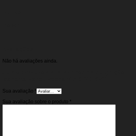
Marca
Bosch
Avaliações
Não há avaliações ainda.
Seja o primeiro a avaliar “Bobina de Ignição
Ipanema Kadett Vectra 96/98 (2.0 8V)”
Sua avaliação
*
Sua avaliação sobre o produto
*