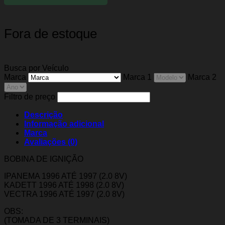
Fora de estoque
Busca por Veículo
Marca
Marca 1
Marca 2
Filtro de preço
Descrição
Informação adicional
Marca
Avaliações (0)
BOBINA DE IGNIÇÃO
IPANEMA 1996 ATÉ 1997 (2.0 8V)
KADETT 1996 ATÉ 1998 (2.0 8V)
VECTRA 1996 ATÉ 1997 (2.0 8V)
OBS:
(TOMADA DE 3 TERMINAIS)