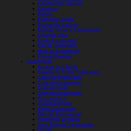
Amortecedor Traseiro
Bandejas
Bieleta
Bucha do Quadro
Buchas da Bandeja
Buchas Tensor e Estabilizador
Feixe de Mola
Kit do Amortecedor
Kits da Suspensão
Mola da Suspensão
Pivô da Bandeja
Transmissão
Atuador do Câmbio
Atuador do Pedal Embreagem
Cabo de Embreagem
Colar de Embreagem
Cubo de Roda
Garfo de Embreagem
Homocinética
Junta Deslizante
Kit de Embreagem
Óleo de Transmissão
Rolamento de Roda
Semi Eixo da Transmissão
Trizeta