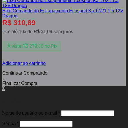
Eixo Comando do Escapamento Ecosport Ka 17/21 1.5 12V
Dragon
R$
310,89
Em até 10x de
R$
31,09
sem juros
À vista
R$
279,80
no Pix
Adicionar ao carrinho
Continuar Comprando
←
Finalizar Compra
0
Entrar
Obrigatório
Nome de usuário ou e-mail
*
Obrigatório
Senha
*