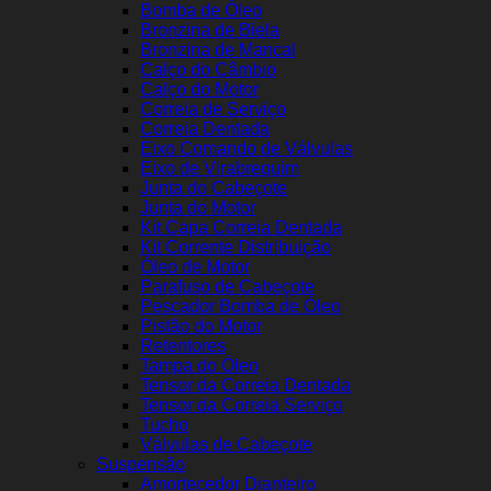
Bomba de Óleo
Bronzina de Biela
Bronzina de Mancal
Calço do Câmbio
Calço do Motor
Correia de Serviço
Correia Dentada
Eixo Comando de Válvulas
Eixo de Virabrequim
Junta do Cabeçote
Junta do Motor
Kit Capa Correia Dentada
Kit Corrente Distribuição
Óleo de Motor
Parafuso de Cabeçote
Pescador Bomba de Óleo
Pistão do Motor
Retentores
Tampa do Óleo
Tensor da Correia Dentada
Tensor da Correia Serviço
Tucho
Válvulas de Cabeçote
Suspensão
Amortecedor Dianteiro