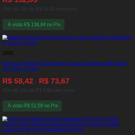
Em até 10x de
R$
15,20
sem juros
À vista
R$
136,84
no Pix
2000
Bronzina de Biela Clio Kangoo Logan Sandero 206 March
(1.0 16v / 1.0 8v)
R$
58,42
R$
73,67
-
Em até 10x de
R$
5,84
sem juros
À vista
R$
52,58
no Pix