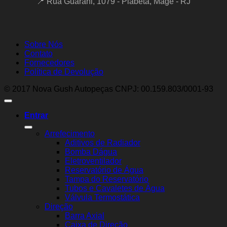
📍 Rua Guarani, 1079 - Piabetá, Magé - RJ
Sobre Nós
Contato
Fornecedores
Política de Devolução
© 2017 Nova Gush Autopeças CNPJ: 00.159.803/0001-93
Entrar
Arrefecimento
Aditivos de Radiador
Bomba Dágua
Eletroventilador
Reservatório de Água
Tampa do Reservatório
Tubos e Cavaletes de Água
Válvula Termostática
Direção
Barra Axial
Caixa de Direção