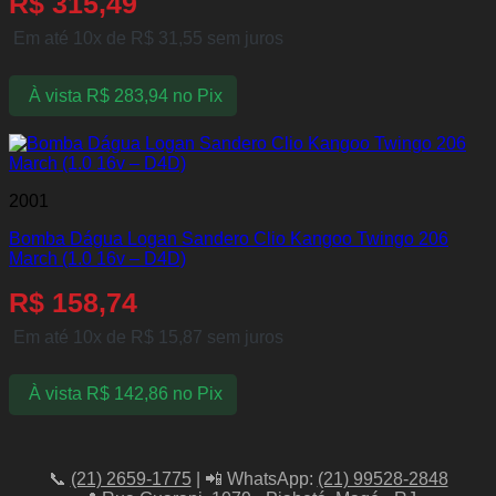
R$
315,49
Em até 10x de
R$
31,55
sem juros
À vista
R$
283,94
no Pix
2001
Bomba Dágua Logan Sandero Clio Kangoo Twingo 206
March (1.0 16v – D4D)
R$
158,74
Em até 10x de
R$
15,87
sem juros
À vista
R$
142,86
no Pix
📞
(21) 2659-1775
| 📲 WhatsApp:
(21) 99528-2848