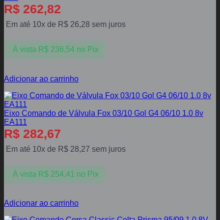
R$
262,82
Em até 10x de
R$
26,28
sem juros
À vista
R$
236,54
no Pix
Adicionar ao carrinho
Eixo Comando de Válvula Fox 03/10 Gol G4 06/10 1.0 8v
EA111
R$
282,67
Em até 10x de
R$
28,27
sem juros
À vista
R$
254,41
no Pix
Adicionar ao carrinho