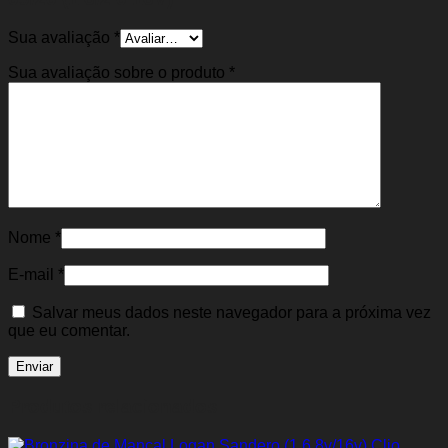
Sua avaliação
*
Sua avaliação sobre o produto
*
Nome
*
E-mail
*
Salvar meus dados neste navegador para a próxima vez
que eu comentar.
Produtos relacionados