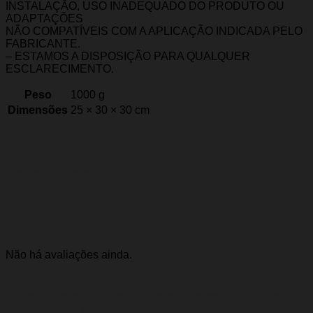
INSTALAÇÃO, USO INADEQUADO DO PRODUTO OU
ADAPTAÇÕES
NÃO COMPATÍVEIS COM A APLICAÇÃO INDICADA PELO
FABRICANTE.
– ESTAMOS A DISPOSIÇÃO PARA QUALQUER
ESCLARECIMENTO.
Peso
1000 g
Dimensões
25 × 30 × 30 cm
Marca
Magneti Marelli
Avaliações
Não há avaliações ainda.
Seja o primeiro a avaliar “Bobina de Ignição
Livina Grand Livina March Sentra Tiida Versa
09/20 (1.6/2.0 16V)”