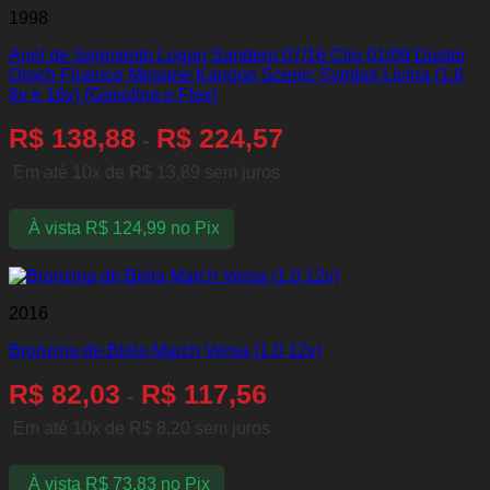
1998
Anel de Segmento Logan Sandero 07/16 Clio 01/09 Duster
Oroch Fluence Megane Kangoo Scenic Symbol Livina (1.6
8v e 16v) (Gasolina e Flex)
R$
138,88
R$
224,57
-
Em até 10x de
R$
13,89
sem juros
À vista
R$
124,99
no Pix
2016
Bronzina de Biela March Versa (1.0 12v)
R$
82,03
R$
117,56
-
Em até 10x de
R$
8,20
sem juros
À vista
R$
73,83
no Pix