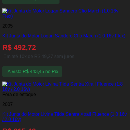
2005
Kit Junta do Motor Logan Sandero Clio March (1.0 16v Flex)
R$
492,72
Em até 10x de
R$
49,27
sem juros
À vista
R$
443,45
no Pix
Fora de estoque
2007
Kit Junta do Motor Livina Tiida Sentra Xtrail Fluence (1.8 16v
/ 2.0 16v)