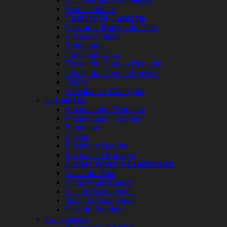
Óleo de Motor
Parafuso de Cabeçote
Pescador Bomba de Óleo
Pistão do Motor
Retentores
Tampa do Óleo
Tensor da Correia Dentada
Tensor da Correia Serviço
Tucho
Válvulas de Cabeçote
Suspensão
Amortecedor Dianteiro
Amortecedor Traseiro
Bandejas
Bieleta
Bucha do Quadro
Buchas da Bandeja
Buchas Tensor e Estabilizador
Feixe de Mola
Kit do Amortecedor
Kits da Suspensão
Mola da Suspensão
Pivô da Bandeja
Transmissão