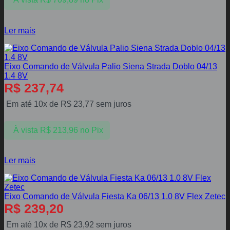
Ler mais
Eixo Comando de Válvula Palio Siena Strada Doblo 04/13
1.4 8V
R$
237,74
Em até 10x de
R$
23,77
sem juros
À vista
R$
213,96
no Pix
Ler mais
Eixo Comando de Válvula Fiesta Ka 06/13 1.0 8V Flex Zetec
R$
239,20
Em até 10x de
R$
23,92
sem juros