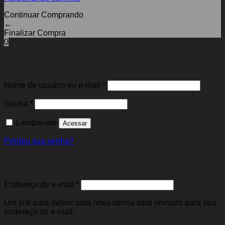
Continuar Comprando
←
Finalizar Compra
0
Entrar
Obrigatório
Nome de usuário ou e-mail
*
Obrigatório
Senha
*
Lembre-me
Acessar
Perdeu sua senha?
Cadastre-se
Obrigatório
Endereço de e-mail
*
Um link para definir uma nova senha será enviado para seu
endereço de e-mail.