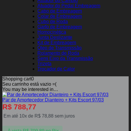
Atuador do Câmbio
Atuador do Pedal Embreagem
Cabo de Embreagem
Colar de Embreagem
Cubo de Roda
Garfo de Embreagem
Homocinética
Junta Deslizante
Kit de Embreagem
Óleo de Transmissão
Rolamento de Roda
Semi Eixo da Transmissão
Trizeta
Trocador de Calor
Shopping cart
0
Seu carrinho está vazio =(
You may be interested in…
Par de Amortecedor Dianteiro + Kits Escort 97/03
R$
788,77
Em até 10x de
R$
78,88
sem juros
À vista
R$
709,89
no Pix