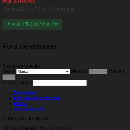
Em até 10x de
R$
24,09
sem juros
À vista
R$
216,79
no Pix
Fora de estoque
Busca por Veículo
Marca
Marca 1
Marca 2
Filtro de preço
Descrição
Informação adicional
Marca
Avaliações (0)
BOBINA DE IGNIÇÃO
LIVINA 2009 ATÉ 2014 (1.8 16V)