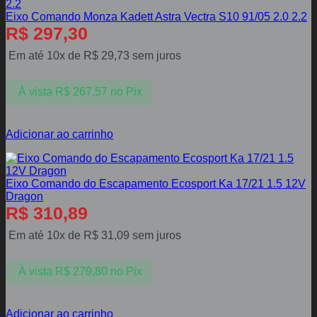
Eixo Comando Monza Kadett Astra Vectra S10 91/05 2.0 2.2
R$
297,30
Em até 10x de
R$
29,73
sem juros
À vista
R$
267,57
no Pix
Adicionar ao carrinho
Eixo Comando do Escapamento Ecosport Ka 17/21 1.5 12V
Dragon
R$
310,89
Em até 10x de
R$
31,09
sem juros
À vista
R$
279,80
no Pix
Adicionar ao carrinho