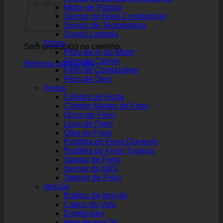
Motor de Partida
Sensor de Nível Combustível
Sensor de Temperatura
Sonda Lambda
Filtros
Sem produto(s) no carrinho.
Filtro de Ar do Motor
Filtro de Cabine
Retornar para a loja
Filtro de Combustível
Filtro de Óleo
Freios
Cilindro de Roda
Cilindro Mestre de Freio
Disco de Freio
Lona de Freio
Óleo de Freio
Pastilha de Freio Dianteiro
Pastilha de Freio Traseira
Sapata de Freio
Sensor do ABS
Tambor de Freio
Ignição
Bobina de Ignição
Cabos de Vela
Distribuidor
Vela de Ignição