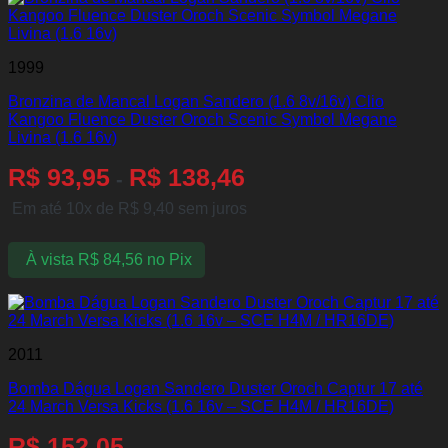
1999
Bronzina de Mancal Logan Sandero (1.6 8v/16v) Clio
Kangoo Fluence Duster Oroch Scenic Symbol Megane
Livina (1.6 16v)
R$
93,95
R$
138,46
-
Em até 10x de
R$
9,40
sem juros
À vista
R$
84,56
no Pix
2011
Bomba Dágua Logan Sandero Duster Oroch Captur 17 até
24 March Versa Kicks (1.6 16v – SCE H4M / HR16DE)
R$
152,05