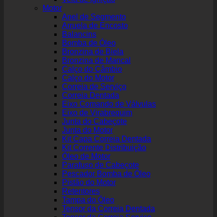
Motor
Anel de Segmento
Arruela de Encosto
Balancins
Bomba de Óleo
Bronzina de Biela
Bronzina de Mancal
Calço do Câmbio
Calço do Motor
Correia de Serviço
Correia Dentada
Eixo Comando de Válvulas
Eixo de Virabrequim
Junta do Cabeçote
Junta do Motor
Kit Capa Correia Dentada
Kit Corrente Distribuição
Óleo de Motor
Parafuso de Cabeçote
Pescador Bomba de Óleo
Pistão do Motor
Retentores
Tampa do Óleo
Tensor da Correia Dentada