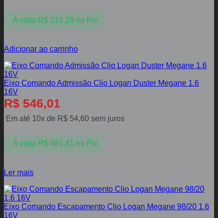
À vista
R$
215,28
no Pix
Adicionar ao carrinho
Eixo Comando Admissão Clio Logan Duster Megane 1.6
16V
R$
546,01
Em até 10x de
R$
54,60
sem juros
À vista
R$
491,41
no Pix
Ler mais
Eixo Comando Escapamento Clio Logan Megane 98/20 1.6
16V