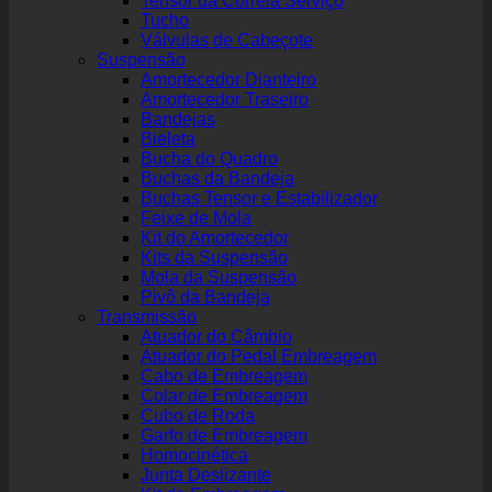
Tensor da Correia Serviço
Tucho
Válvulas de Cabeçote
Suspensão
Amortecedor Dianteiro
Amortecedor Traseiro
Bandejas
Bieleta
Bucha do Quadro
Buchas da Bandeja
Buchas Tensor e Estabilizador
Feixe de Mola
Kit do Amortecedor
Kits da Suspensão
Mola da Suspensão
Pivô da Bandeja
Transmissão
Atuador do Câmbio
Atuador do Pedal Embreagem
Cabo de Embreagem
Colar de Embreagem
Cubo de Roda
Garfo de Embreagem
Homocinética
Junta Deslizante