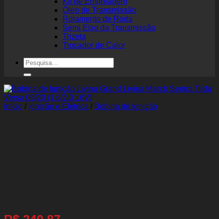
Kit de Embreagem
Óleo de Transmissão
Rolamento de Roda
Semi Eixo da Transmissão
Trizeta
Trocador de Calor
Pesquisar
por:
Início
/
Ignição e Elétrica
/
Bobina de Ignição
Bobina de Ignição Livina
Grand Livina March Sentra
Tiida Versa 09/20 (1.6/2.0
16V)
R$
240,87