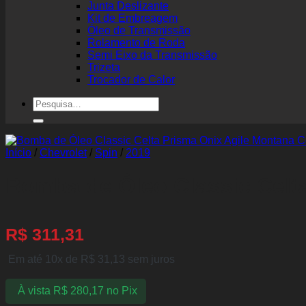
Junta Deslizante
Kit de Embreagem
Óleo de Transmissão
Rolamento de Roda
Semi Eixo da Transmissão
Trizeta
Trocador de Calor
Pesquisar
por:
Início
/
Chevrolet
/
Spin
/
2019
Bomba de Óleo Classic Celta 
R$
311,31
Em até 10x de
R$
31,13
sem juros
À vista
R$
280,17
no Pix