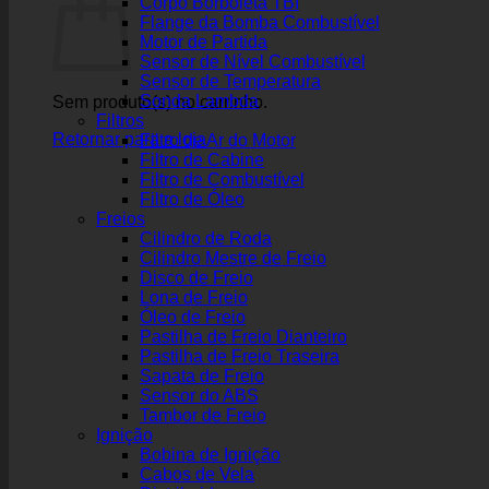
Corpo Borboleta TBI
Flange da Bomba Combustível
Motor de Partida
Sensor de Nível Combustível
Sensor de Temperatura
Sonda Lambda
Sem produto(s) no carrinho.
Filtros
Retornar para a loja
Filtro de Ar do Motor
Filtro de Cabine
Filtro de Combustível
Filtro de Óleo
Freios
Cilindro de Roda
Cilindro Mestre de Freio
Disco de Freio
Lona de Freio
Óleo de Freio
Pastilha de Freio Dianteiro
Pastilha de Freio Traseira
Sapata de Freio
Sensor do ABS
Tambor de Freio
Ignição
Bobina de Ignição
Cabos de Vela