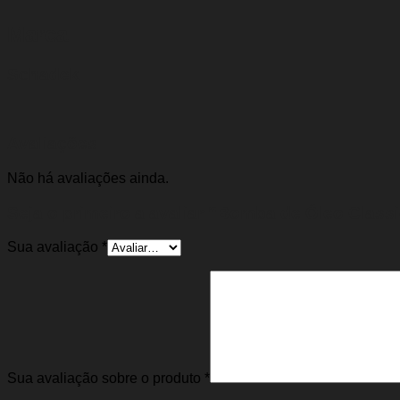
Marca
Schadek
Avaliações
Não há avaliações ainda.
Seja o primeiro a avaliar “Bomba de Óleo Classic
Sua avaliação
*
Sua avaliação sobre o produto
*