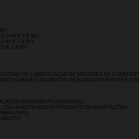
8V)
1.4 8V E 1.8 8V)
0 8V E 1.4 8V)
024 (1.8 8V)
SISTEMA DE LUBRIFICAÇÃO DE MOTORES DE COMBUSTÃO
PARTES MÓVEIS DO MOTOR, REDUZINDO O ATRITO E O 
TALAÇÃO DO PRODUTO ADQUIRIDO;
O, USO INADEQUADO DO PRODUTO OU ADAPTAÇÕES
FABRICANTE.
CIMENTO.