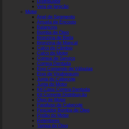
Distribuidor
Vela de Ignição
Motor
Anel de Segmento
Arruela de Encosto
Balancins
Bomba de Óleo
Bronzina de Biela
Bronzina de Mancal
Calço do Câmbio
Calço do Motor
Correia de Serviço
Correia Dentada
Eixo Comando de Válvulas
Eixo de Virabrequim
Junta do Cabeçote
Junta do Motor
Kit Capa Correia Dentada
Kit Corrente Distribuição
Óleo de Motor
Parafuso de Cabeçote
Pescador Bomba de Óleo
Pistão do Motor
Retentores
Tampa do Óleo