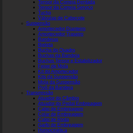
Tensor da Correia Dentada
Tensor da Correia Serviço
Tucho
Válvulas de Cabeçote
Suspensão
Amortecedor Dianteiro
Amortecedor Traseiro
Bandejas
Bieleta
Bucha do Quadro
Buchas da Bandeja
Buchas Tensor e Estabilizador
Feixe de Mola
Kit do Amortecedor
Kits da Suspensão
Mola da Suspensão
Pivô da Bandeja
Transmissão
Atuador do Câmbio
Atuador do Pedal Embreagem
Cabo de Embreagem
Colar de Embreagem
Cubo de Roda
Garfo de Embreagem
Homocinética