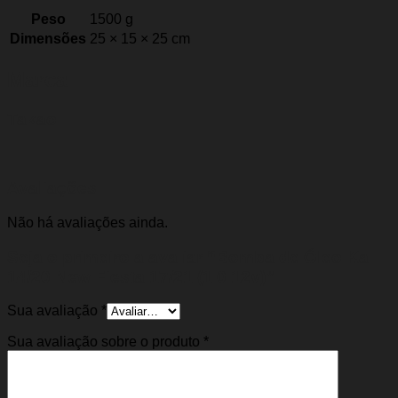
Peso
1500 g
Dimensões
25 × 15 × 25 cm
Marca
Takao
Avaliações
Não há avaliações ainda.
Seja o primeiro a avaliar “Bomba de Óleo Ka
14/20 New Fiesta 17/21 (1.0 12v)”
Sua avaliação
*
Sua avaliação sobre o produto
*