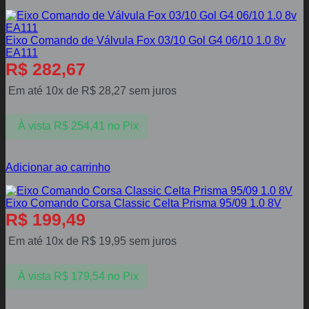
Eixo Comando de Válvula Fox 03/10 Gol G4 06/10 1.0 8v
EA111
R$
282,67
Em até 10x de
R$
28,27
sem juros
À vista
R$
254,41
no Pix
Adicionar ao carrinho
Eixo Comando Corsa Classic Celta Prisma 95/09 1.0 8V
R$
199,49
Em até 10x de
R$
19,95
sem juros
À vista
R$
179,54
no Pix