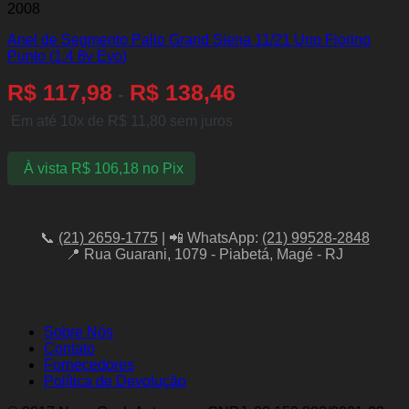
2008
Anel de Segmento Palio Grand Siena 11/21 Uno Fiorino
Punto (1.4 8v Evo)
R$
117,98
R$
138,46
-
Em até 10x de
R$
11,80
sem juros
À vista
R$
106,18
no Pix
📞
(21) 2659-1775
| 📲 WhatsApp:
(21) 99528-2848
📍 Rua Guarani, 1079 - Piabetá, Magé - RJ
Sobre Nós
Contato
Fornecedores
Política de Devolução