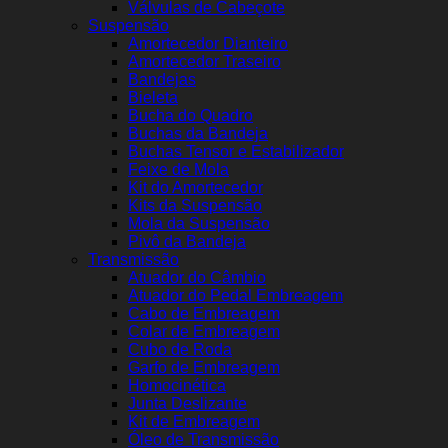
Válvulas de Cabeçote
Suspensão
Amortecedor Dianteiro
Amortecedor Traseiro
Bandejas
Bieleta
Bucha do Quadro
Buchas da Bandeja
Buchas Tensor e Estabilizador
Feixe de Mola
Kit do Amortecedor
Kits da Suspensão
Mola da Suspensão
Pivô da Bandeja
Transmissão
Atuador do Câmbio
Atuador do Pedal Embreagem
Cabo de Embreagem
Colar de Embreagem
Cubo de Roda
Garfo de Embreagem
Homocinética
Junta Deslizante
Kit de Embreagem
Óleo de Transmissão