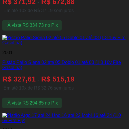
R$
371,92
R$
672,88
-
Em até 10x de
R$
37,19
sem juros
À vista
R$
334,73
no Pix
2001
Pistão Palio Siena 02 até 05 Doblo 01 até 03 (1.3 16v Fire
Gasolina)
R$
327,61
R$
515,19
-
Em até 10x de
R$
32,76
sem juros
À vista
R$
294,85
no Pix