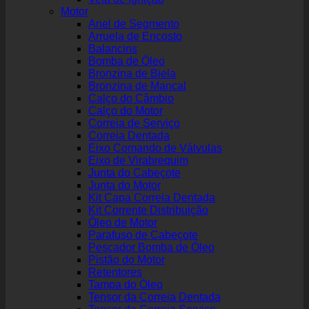
Motor
Anel de Segmento
Arruela de Encosto
Balancins
Bomba de Óleo
Bronzina de Biela
Bronzina de Mancal
Calço do Câmbio
Calço do Motor
Correia de Serviço
Correia Dentada
Eixo Comando de Válvulas
Eixo de Virabrequim
Junta do Cabeçote
Junta do Motor
Kit Capa Correia Dentada
Kit Corrente Distribuição
Óleo de Motor
Parafuso de Cabeçote
Pescador Bomba de Óleo
Pistão do Motor
Retentores
Tampa do Óleo
Tensor da Correia Dentada