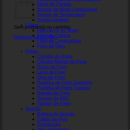
Motor de Partida
Sensor de Nível Combustível
Sensor de Temperatura
Sonda Lambda
Filtros
Sem produto(s) no carrinho.
Filtro de Ar do Motor
Filtro de Cabine
Retornar para a loja
Filtro de Combustível
Filtro de Óleo
Freios
Cilindro de Roda
Cilindro Mestre de Freio
Disco de Freio
Lona de Freio
Óleo de Freio
Pastilha de Freio Dianteiro
Pastilha de Freio Traseira
Sapata de Freio
Sensor do ABS
Tambor de Freio
Ignição
Bobina de Ignição
Cabos de Vela
Distribuidor
Vela de Ignição