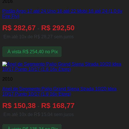
2016
Pistão Argo 17 até 24 Uno 16 até 22 Mobi 16 até 24 (1.0 6v
Fire Fly)
R$
282,67
R$
292,50
-
Em até 10x de
R$
28,27
sem juros
À vista
R$
254,40
no Pix
2010
Anel de Segmento Palio Grand Siena Strada 10/20 Idea
10/17 Punto 10/17 (1.6 16v Etorq)
R$
150,38
R$
168,77
-
Em até 10x de
R$
15,04
sem juros