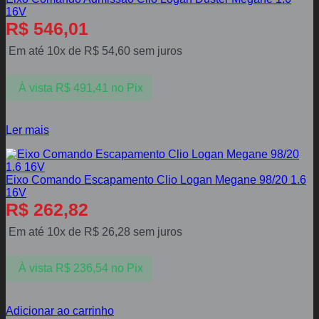
16V
R$
546,01
Em até 10x de
R$
54,60
sem juros
À vista
R$
491,41
no Pix
Ler mais
Eixo Comando Escapamento Clio Logan Megane 98/20 1.6
16V
R$
262,82
Em até 10x de
R$
26,28
sem juros
À vista
R$
236,54
no Pix
Adicionar ao carrinho