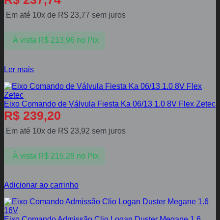
Em até 10x de
R$
23,77
sem juros
À vista
R$
213,96
no Pix
Ler mais
Eixo Comando de Válvula Fiesta Ka 06/13 1.0 8V Flex Zetec
R$
239,20
Em até 10x de
R$
23,92
sem juros
À vista
R$
215,28
no Pix
Adicionar ao carrinho
Eixo Comando Admissão Clio Logan Duster Megane 1.6