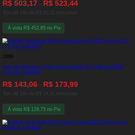
R$
503,17
R$
523,44
-
Em até 10x de
R$
50,32
sem juros
À vista
R$
452,85
no Pix
1996
Anel de Segmento Palio Siena Strada 97/01 Brava 98/02
(1.6 16v Gasolina)
R$
143,06
R$
173,99
-
Em até 10x de
R$
14,31
sem juros
À vista
R$
128,75
no Pix