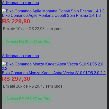
Adicionar ao carrinho
Eixo Comando Agile Montana Cobalt Spin Prisma 1.4 1.8
R$
229,80
Em até 10x de
R$
22,98
sem juros
À vista
R$
206,82
no Pix
Adicionar ao carrinho
Eixo Comando Monza Kadett Astra Vectra S10 91/05 2.0 2.2
R$
297,30
Em até 10x de
R$
29,73
sem juros
À vista
R$
267,57
no Pix