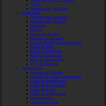
Tensor da Correia Serviço
Tucho
Válvulas de Cabeçote
Suspensão
Amortecedor Dianteiro
Amortecedor Traseiro
Bandejas
Bieleta
Bucha do Quadro
Buchas da Bandeja
Buchas Tensor e Estabilizador
Feixe de Mola
Kit do Amortecedor
Kits da Suspensão
Mola da Suspensão
Pivô da Bandeja
Transmissão
Atuador do Câmbio
Atuador do Pedal Embreagem
Cabo de Embreagem
Colar de Embreagem
Cubo de Roda
Garfo de Embreagem
Homocinética
Junta Deslizante