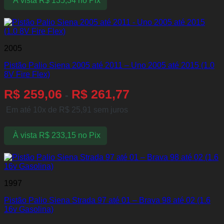
À vista
R$
135,34
no Pix
2005
Pistão Palio Siena 2005 até 2011 – Uno 2005 até 2015 (1.0
8V Fire Flex)
R$
259,06
R$
261,77
-
Em até 10x de
R$
25,91
sem juros
À vista
R$
233,15
no Pix
1997
Pistão Palio Siena Strada 97 até 01 – Brava 98 até 02 (1.6
16v Gasolina)