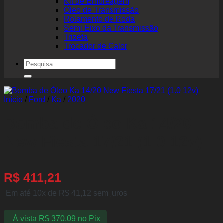
Kit de Embreagem
Óleo de Transmissão
Rolamento de Roda
Semi Eixo da Transmissão
Trizeta
Trocador de Calor
Pesquisar
por:
Início
/
Ford
/
Ka
/
2020
Bomba de Óleo Ka 14/20
New Fiesta 17/21 (1.0 12v)
R$
411,21
Em até 10x de
R$
41,12
sem juros
À vista
R$
370,09
no Pix