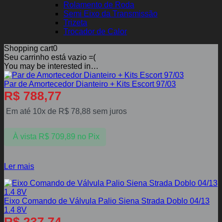
Rolamento de Roda
Semi Eixo da Transmissão
Trizeta
Trocador de Calor
Shopping cart
0
Seu carrinho está vazio =(
You may be interested in…
Par de Amortecedor Dianteiro + Kits Escort 97/03
R$
788,77
Em até 10x de
R$
78,88
sem juros
À vista
R$
709,89
no Pix
Ler mais
Eixo Comando de Válvula Palio Siena Strada Doblo 04/13
1.4 8V
R$
237,74