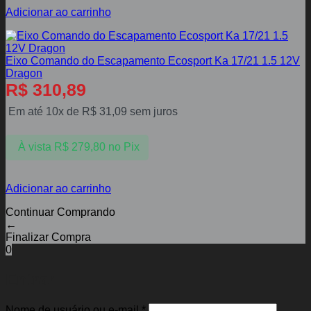
Adicionar ao carrinho
Eixo Comando do Escapamento Ecosport Ka 17/21 1.5 12V
Dragon
R$
310,89
Em até 10x de
R$
31,09
sem juros
À vista
R$
279,80
no Pix
Adicionar ao carrinho
Continuar Comprando
←
Finalizar Compra
0
Entrar
Obrigatório
Nome de usuário ou e-mail
*