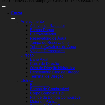
© 2017 Nova Gush Autopeças CNPJ: 00.159.803/0001-93
Entrar
Arrefecimento
Aditivos de Radiador
Bomba Dágua
Eletroventilador
Reservatório de Água
Tampa do Reservatório
Tubos e Cavaletes de Água
Válvula Termostática
Direção
Barra Axial
Caixa de Direção
Óleo de Direção Hidráulica
Reservatório Óleo de Direção
Terminal de Direção
Elétrica
Bico Injetor
Bomba de Combustível
Corpo Borboleta TBI
Flange da Bomba Combustível
Motor de Partida