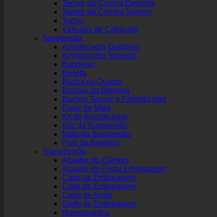
Tensor da Correia Dentada
Tensor da Correia Serviço
Tucho
Válvulas de Cabeçote
Suspensão
Amortecedor Dianteiro
Amortecedor Traseiro
Bandejas
Bieleta
Bucha do Quadro
Buchas da Bandeja
Buchas Tensor e Estabilizador
Feixe de Mola
Kit do Amortecedor
Kits da Suspensão
Mola da Suspensão
Pivô da Bandeja
Transmissão
Atuador do Câmbio
Atuador do Pedal Embreagem
Cabo de Embreagem
Colar de Embreagem
Cubo de Roda
Garfo de Embreagem
Homocinética