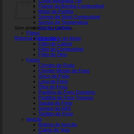
Corpo Borboleta TBI
Flange da Bomba Combustível
Motor de Partida
Sensor de Nível Combustível
Sensor de Temperatura
Sonda Lambda
Sem produto(s) no carrinho.
Filtros
Retornar para a loja
Filtro de Ar do Motor
Filtro de Cabine
Filtro de Combustível
Filtro de Óleo
Freios
Cilindro de Roda
Cilindro Mestre de Freio
Disco de Freio
Lona de Freio
Óleo de Freio
Pastilha de Freio Dianteiro
Pastilha de Freio Traseira
Sapata de Freio
Sensor do ABS
Tambor de Freio
Ignição
Bobina de Ignição
Cabos de Vela