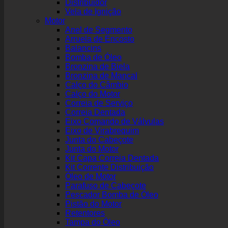
Distribuidor
Vela de Ignição
Motor
Anel de Segmento
Arruela de Encosto
Balancins
Bomba de Óleo
Bronzina de Biela
Bronzina de Mancal
Calço do Câmbio
Calço do Motor
Correia de Serviço
Correia Dentada
Eixo Comando de Válvulas
Eixo de Virabrequim
Junta do Cabeçote
Junta do Motor
Kit Capa Correia Dentada
Kit Corrente Distribuição
Óleo de Motor
Parafuso de Cabeçote
Pescador Bomba de Óleo
Pistão do Motor
Retentores
Tampa do Óleo