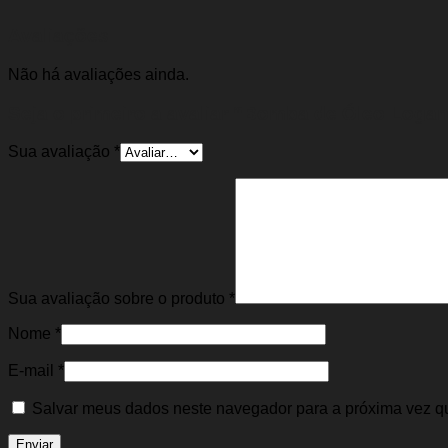
Avaliações
Não há avaliações ainda.
Seja o primeiro a avaliar “Bomba de Óleo Logan
Sua avaliação
*
Sua avaliação sobre o produto
*
Nome
*
E-mail
*
Salvar meus dados neste navegador para a próxima vez q