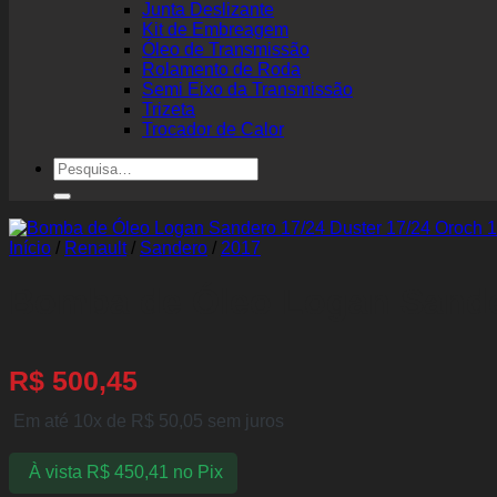
Junta Deslizante
Kit de Embreagem
Óleo de Transmissão
Rolamento de Roda
Semi Eixo da Transmissão
Trizeta
Trocador de Calor
Pesquisar
por:
Início
/
Renault
/
Sandero
/
2017
Bomba de Óleo Logan Sandero
R$
500,45
Em até 10x de
R$
50,05
sem juros
À vista
R$
450,41
no Pix