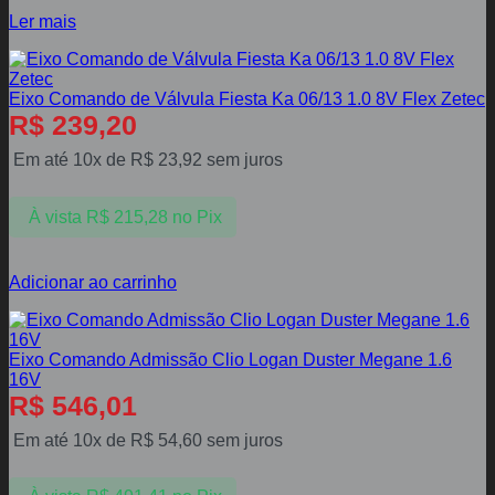
Ler mais
Eixo Comando de Válvula Fiesta Ka 06/13 1.0 8V Flex Zetec
R$
239,20
Em até 10x de
R$
23,92
sem juros
À vista
R$
215,28
no Pix
Adicionar ao carrinho
Eixo Comando Admissão Clio Logan Duster Megane 1.6
16V
R$
546,01
Em até 10x de
R$
54,60
sem juros