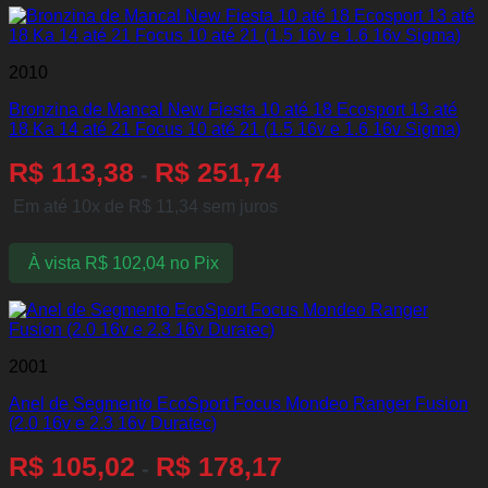
2010
Bronzina de Mancal New Fiesta 10 até 18 Ecosport 13 até
18 Ka 14 até 21 Focus 10 até 21 (1.5 16v e 1.6 16v Sigma)
R$
113,38
R$
251,74
-
Em até 10x de
R$
11,34
sem juros
À vista
R$
102,04
no Pix
2001
Anel de Segmento EcoSport Focus Mondeo Ranger Fusion
(2.0 16v e 2.3 16v Duratec)
R$
105,02
R$
178,17
-