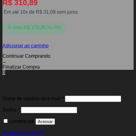
R$
310,89
Em até 10x de
R$
31,09
sem juros
À vista
R$
279,80
no Pix
Adicionar ao carrinho
Continuar Comprando
←
Finalizar Compra
0
Entrar
Obrigatório
Nome de usuário ou e-mail
*
Obrigatório
Senha
*
Lembre-me
Acessar
Perdeu sua senha?