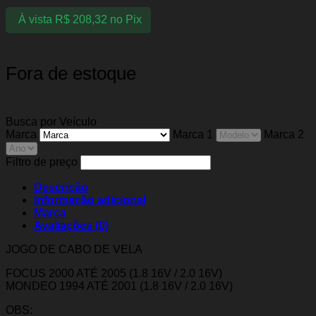
À vista
R$
208,32
no Pix
Fora de estoque
Busca por Veículo
Marca
Marca 1
Marca 2
Filtro de preço
Descrição
Informação adicional
Marca
Avaliações (0)
JOGO DE CABO DE VELA
FOCUS 2000 ATÉ 2005 (1.8 16V / 2.0 16V)
MONDEO 1994 ATÉ 2001 (1.8 16V / 2.0 16V)
OBS: