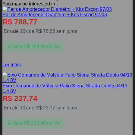
You may be interested in…
Par de Amortecedor Dianteiro + Kits Escort 97/03
R$
788,77
Em até 10x de
R$
78,88
sem juros
À vista
R$
709,89
no Pix
Ler mais
Eixo Comando de Válvula Palio Siena Strada Doblo 04/13
1.4 8V
R$
237,74
Em até 10x de
R$
23,77
sem juros
À vista
R$
213,96
no Pix