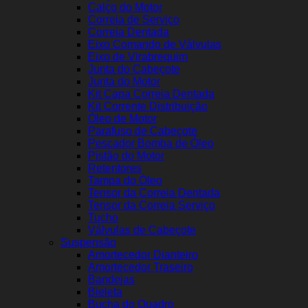
Calço do Motor
Correia de Serviço
Correia Dentada
Eixo Comando de Válvulas
Eixo de Virabrequim
Junta do Cabeçote
Junta do Motor
Kit Capa Correia Dentada
Kit Corrente Distribuição
Óleo de Motor
Parafuso de Cabeçote
Pescador Bomba de Óleo
Pistão do Motor
Retentores
Tampa do Óleo
Tensor da Correia Dentada
Tensor da Correia Serviço
Tucho
Válvulas de Cabeçote
Suspensão
Amortecedor Dianteiro
Amortecedor Traseiro
Bandejas
Bieleta
Bucha do Quadro