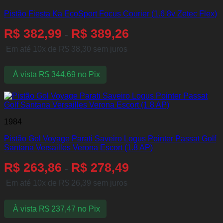
Pistão Fiesta Ka EcoSport Focus Courier (1.6 8v Zetec Flex)
R$
382,99
R$
389,26
-
Em até 10x de
R$
38,30
sem juros
À vista
R$
344,69
no Pix
1984
Pistão Gol Voyage Parati Saveiro Logus Pointer Passat Golf
Santana Versailles Verona Escort (1.8 AP)
R$
263,86
R$
278,49
-
Em até 10x de
R$
26,39
sem juros
À vista
R$
237,47
no Pix