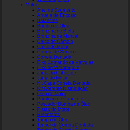
Motor
Anel de Segmento
Arruela de Encosto
Balancins
Bomba de Óleo
Bronzina de Biela
Bronzina de Mancal
Calço do Câmbio
Calço do Motor
Correia de Serviço
Correia Dentada
Eixo Comando de Válvulas
Eixo de Virabrequim
Junta do Cabeçote
Junta do Motor
Kit Capa Correia Dentada
Kit Corrente Distribuição
Óleo de Motor
Parafuso de Cabeçote
Pescador Bomba de Óleo
Pistão do Motor
Retentores
Tampa do Óleo
Tensor da Correia Dentada