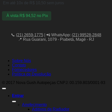
Em até 10x de
R$
10,50
sem juros
À vista
R$
94,52
no Pix
📞
(21) 2659-1775
| 📲 WhatsApp:
(21) 99528-2848
📍 Rua Guarani, 1079 - Piabetá, Magé - RJ
Sobre Nós
Contato
Fornecedores
Política de Devolução
© 2017 Nova Gush Autopeças CNPJ: 00.159.803/0001-93
Entrar
Arrefecimento
Aditivos de Radiador