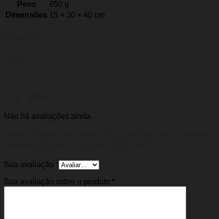
Peso
650 g
Dimensões
15 × 30 × 40 cm
Marca
Ngk
Avaliações
Não há avaliações ainda.
Seja o primeiro a avaliar “Cabo de vela Focus
Mondeo 94/05 (1.8 16V / 2.0 16V)”
Sua avaliação
*
Sua avaliação sobre o produto
*