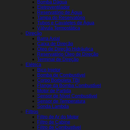
Bomba Dágua
Eletroventilador
Reservatório de Água
Tampa do Reservatório
Tubos e Cavaletes de Água
Válvula Termostática
Direção
Barra Axial
Caixa de Direção
Óleo de Direção Hidráulica
Reservatório Óleo de Direção
Terminal de Direção
Elétrica
Bico Injetor
Bomba de Combustível
Corpo Borboleta TBI
Flange da Bomba Combustível
Motor de Partida
Sensor de Nível Combustível
Sensor de Temperatura
Sonda Lambda
Filtros
Filtro de Ar do Motor
Filtro de Cabine
Filtro de Combustível