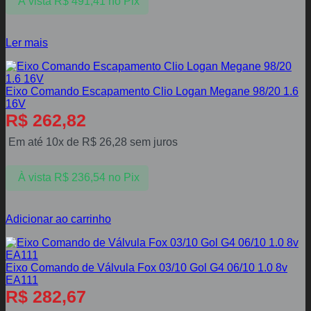
À vista
R$
491,41
no Pix
Ler mais
Eixo Comando Escapamento Clio Logan Megane 98/20 1.6
16V
R$
262,82
Em até 10x de
R$
26,28
sem juros
À vista
R$
236,54
no Pix
Adicionar ao carrinho
Eixo Comando de Válvula Fox 03/10 Gol G4 06/10 1.0 8v
EA111
R$
282,67