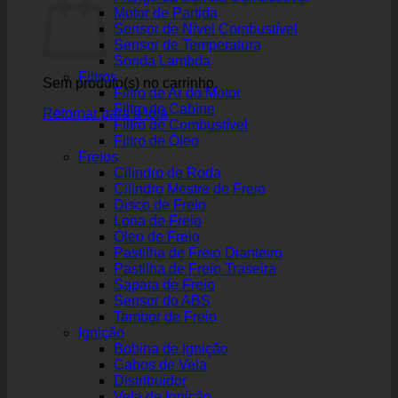
Motor de Partida
Sensor de Nível Combustível
Sensor de Temperatura
Sonda Lambda
Filtros
Sem produto(s) no carrinho.
Filtro de Ar do Motor
Filtro de Cabine
Retornar para a loja
Filtro de Combustível
Filtro de Óleo
Freios
Cilindro de Roda
Cilindro Mestre de Freio
Disco de Freio
Lona de Freio
Óleo de Freio
Pastilha de Freio Dianteiro
Pastilha de Freio Traseira
Sapata de Freio
Sensor do ABS
Tambor de Freio
Ignição
Bobina de Ignição
Cabos de Vela
Distribuidor
Vela de Ignição