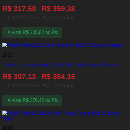
R$
317,58
R$
359,38
-
Em até 10x de
R$
31,76
sem juros
À vista
R$
285,82
no Pix
2002
Pistão Fiesta EcoSport 02 até 04 (1.0 8v Super Charger)
R$
307,13
R$
354,15
-
Em até 10x de
R$
30,71
sem juros
À vista
R$
276,42
no Pix
2006