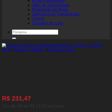
Kit de Embreagem
Óleo de Transmissão
Rolamento de Roda
Semi Eixo da Transmissão
Trizeta
Trocador de Calor
Pesquisar
por:
Início
/
Ignição e Elétrica
/
Cabos de Vela
Cabo de vela Focus
Mondeo 94/05 (1.8 16V / 2.0
16V)
R$
231,47
Em até 10x de
R$
23,15
sem juros