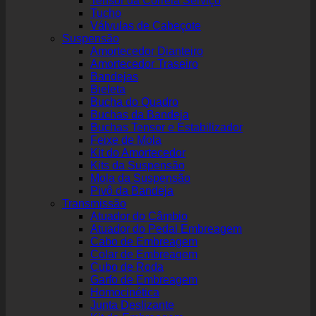
Tensor da Correia Serviço
Tucho
Válvulas de Cabeçote
Suspensão
Amortecedor Dianteiro
Amortecedor Traseiro
Bandejas
Bieleta
Bucha do Quadro
Buchas da Bandeja
Buchas Tensor e Estabilizador
Feixe de Mola
Kit do Amortecedor
Kits da Suspensão
Mola da Suspensão
Pivô da Bandeja
Transmissão
Atuador do Câmbio
Atuador do Pedal Embreagem
Cabo de Embreagem
Colar de Embreagem
Cubo de Roda
Garfo de Embreagem
Homocinética
Junta Deslizante