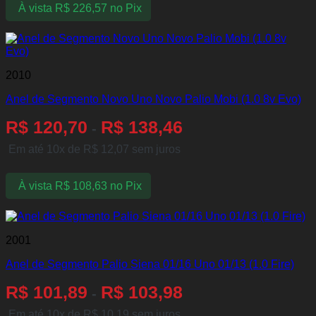
À vista
R$
226,57
no Pix
2010
Anel de Segmento Novo Uno Novo Palio Mobi (1.0 8v Evo)
R$
120,70
R$
138,46
-
Em até 10x de
R$
12,07
sem juros
À vista
R$
108,63
no Pix
2001
Anel de Segmento Palio Siena 01/16 Uno 01/13 (1.0 Fire)
R$
101,89
R$
103,98
-
Em até 10x de
R$
10,19
sem juros