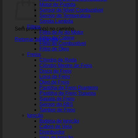
Motor de Partida
Sensor de Nível Combustível
Sensor de Temperatura
Sonda Lambda
Filtros
Sem produto(s) no carrinho.
Filtro de Ar do Motor
Filtro de Cabine
Retornar para a loja
Filtro de Combustível
Filtro de Óleo
Freios
Cilindro de Roda
Cilindro Mestre de Freio
Disco de Freio
Lona de Freio
Óleo de Freio
Pastilha de Freio Dianteiro
Pastilha de Freio Traseira
Sapata de Freio
Sensor do ABS
Tambor de Freio
Ignição
Bobina de Ignição
Cabos de Vela
Distribuidor
Vela de Ignição