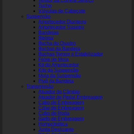
Tensor da Correia Serviço
Tucho
Válvulas de Cabeçote
Suspensão
Amortecedor Dianteiro
Amortecedor Traseiro
Bandejas
Bieleta
Bucha do Quadro
Buchas da Bandeja
Buchas Tensor e Estabilizador
Feixe de Mola
Kit do Amortecedor
Kits da Suspensão
Mola da Suspensão
Pivô da Bandeja
Transmissão
Atuador do Câmbio
Atuador do Pedal Embreagem
Cabo de Embreagem
Colar de Embreagem
Cubo de Roda
Garfo de Embreagem
Homocinética
Junta Deslizante