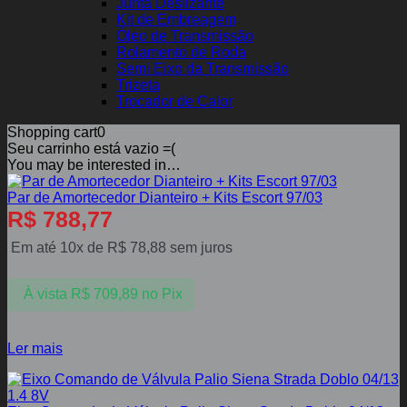
Junta Deslizante
Kit de Embreagem
Óleo de Transmissão
Rolamento de Roda
Semi Eixo da Transmissão
Trizeta
Trocador de Calor
Shopping cart
0
Seu carrinho está vazio =(
You may be interested in…
Par de Amortecedor Dianteiro + Kits Escort 97/03
R$
788,77
Em até 10x de
R$
78,88
sem juros
À vista
R$
709,89
no Pix
Ler mais