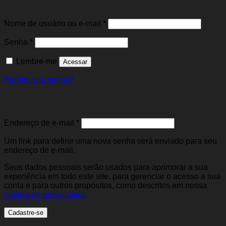
Entrar
Obrigatório
Nome de usuário ou e-mail
*
Obrigatório
Senha
*
Lembre-me
Acessar
Perdeu sua senha?
Cadastre-se
Obrigatório
Endereço de e-mail
*
Um link para definir uma nova senha será enviado para seu
endereço de e-mail.
Seus dados pessoais serão usados para aprimorar a sua
experiência em todo este site, para gerenciar o acesso a sua
conta e para outros propósitos, como descritos em nossa
política de privacidade
.
Cadastre-se