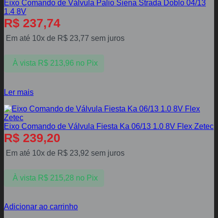
Eixo Comando de Válvula Palio Siena Strada Doblo 04/13
1.4 8V
R$
237,74
Em até 10x de
R$
23,77
sem juros
À vista
R$
213,96
no Pix
Ler mais
Eixo Comando de Válvula Fiesta Ka 06/13 1.0 8V Flex Zetec
R$
239,20
Em até 10x de
R$
23,92
sem juros
À vista
R$
215,28
no Pix
Adicionar ao carrinho