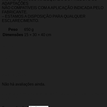
ADAPTAÇÕES
NÃO COMPATÍVEIS COM A APLICAÇÃO INDICADA PELO
FABRICANTE.
– ESTAMOS A DISPOSIÇÃO PARA QUALQUER
ESCLARECIMENTO.
Peso
650 g
Dimensões
15 × 30 × 40 cm
Marca
Ngk
Avaliações
Não há avaliações ainda.
Seja o primeiro a avaliar “Cabo de vela Tempra
93/94 (2.0 16V)”