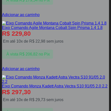
À vista
R$
179,54
no Pix
Adicionar ao carrinho
Eixo Comando Agile Montana Cobalt Spin Prisma 1.4 1.8
R$
229,80
Em até 10x de
R$
22,98
sem juros
À vista
R$
206,82
no Pix
Adicionar ao carrinho
Eixo Comando Monza Kadett Astra Vectra S10 91/05 2.0 2.2
R$
297,30
Em até 10x de
R$
29,73
sem juros