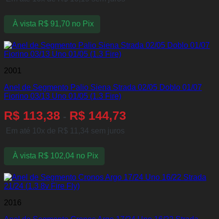
À vista
R$
91,70
no Pix
2001
Anel de Segmento Palio Siena Strada 02/05 Doblo 01/07
Fiorino 03/13 Uno 01/05 (1.3 Fire)
R$
113,38
R$
144,73
-
Em até 10x de
R$
11,34
sem juros
À vista
R$
102,04
no Pix
2016