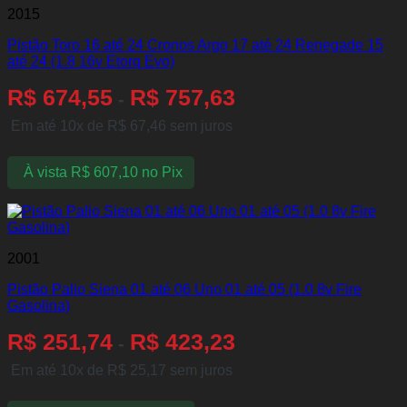
2015
Pistão Toro 16 até 24 Cronos Argo 17 até 24 Renegade 15
até 24 (1.8 16v Etorq Evo)
R$
674,55
R$
757,63
-
Em até 10x de
R$
67,46
sem juros
À vista
R$
607,10
no Pix
2001
Pistão Palio Siena 01 até 06 Uno 01 até 05 (1.0 8v Fire
Gasolina)
R$
251,74
R$
423,23
-
Em até 10x de
R$
25,17
sem juros