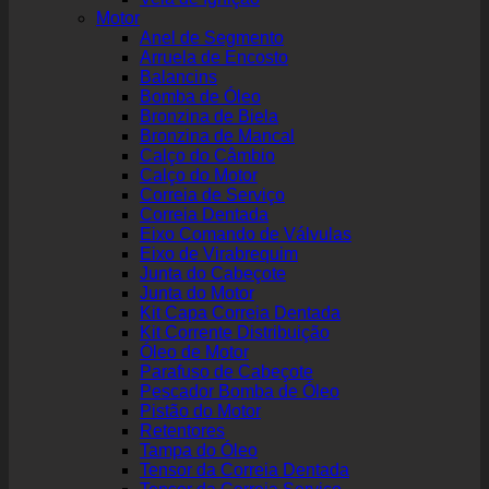
Motor
Anel de Segmento
Arruela de Encosto
Balancins
Bomba de Óleo
Bronzina de Biela
Bronzina de Mancal
Calço do Câmbio
Calço do Motor
Correia de Serviço
Correia Dentada
Eixo Comando de Válvulas
Eixo de Virabrequim
Junta do Cabeçote
Junta do Motor
Kit Capa Correia Dentada
Kit Corrente Distribuição
Óleo de Motor
Parafuso de Cabeçote
Pescador Bomba de Óleo
Pistão do Motor
Retentores
Tampa do Óleo
Tensor da Correia Dentada