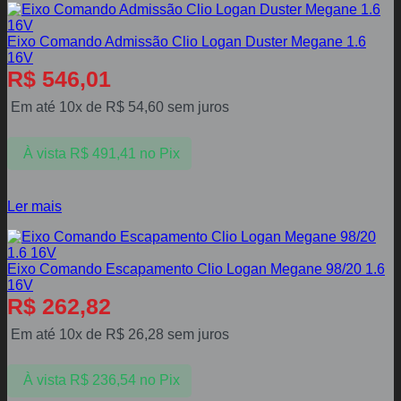
Eixo Comando Admissão Clio Logan Duster Megane 1.6
16V
R$
546,01
Em até 10x de
R$
54,60
sem juros
À vista
R$
491,41
no Pix
Ler mais
Eixo Comando Escapamento Clio Logan Megane 98/20 1.6
16V
R$
262,82
Em até 10x de
R$
26,28
sem juros
À vista
R$
236,54
no Pix