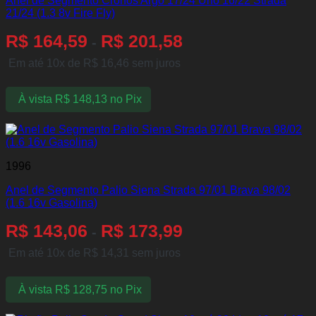
Anel de Segmento Cronos Argo 17/24 Uno 16/22 Strada
21/24 (1.3 8v Fire Fly)
R$
164,59
R$
201,58
-
Em até 10x de
R$
16,46
sem juros
À vista
R$
148,13
no Pix
1996
Anel de Segmento Palio Siena Strada 97/01 Brava 98/02
(1.6 16v Gasolina)
R$
143,06
R$
173,99
-
Em até 10x de
R$
14,31
sem juros
À vista
R$
128,75
no Pix