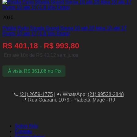
2010
Pistão Palio Strada Grand Siena 10 até 20 Idea 10 até 17
Punto 10 até 17 (1.6 16v Etorq)
R$
401,18
R$
993,80
-
Em até 10x de
R$
40,12
sem juros
À vista
R$
361,06
no Pix
📞
(21) 2659-1775
| 📲 WhatsApp:
(21) 99528-2848
📍 Rua Guarani, 1079 - Piabetá, Magé - RJ
Sobre Nós
Contato
Fornecedores