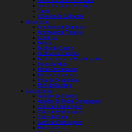
Tensor da Correia Dentada
Tensor da Correia Serviço
Tucho
Válvulas de Cabeçote
Suspensão
Amortecedor Dianteiro
Amortecedor Traseiro
Bandejas
Bieleta
Bucha do Quadro
Buchas da Bandeja
Buchas Tensor e Estabilizador
Feixe de Mola
Kit do Amortecedor
Kits da Suspensão
Mola da Suspensão
Pivô da Bandeja
Transmissão
Atuador do Câmbio
Atuador do Pedal Embreagem
Cabo de Embreagem
Colar de Embreagem
Cubo de Roda
Garfo de Embreagem
Homocinética