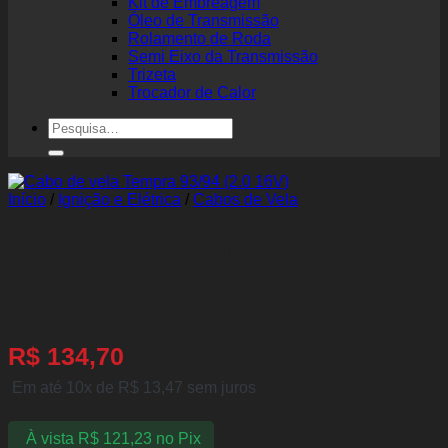
Kit de Embreagem
Óleo de Transmissão
Rolamento de Roda
Semi Eixo da Transmissão
Trizeta
Trocador de Calor
Pesquisar
por:
Início
/
Ignição e Elétrica
/
Cabos de Vela
Cabo de vela Tempra 93/94
(2.0 16V)
R$
134,70
Em até 10x de
R$
13,47
sem juros
À vista
R$
121,23
no Pix