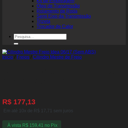
Kit de Embreagem
Óleo de Transmissão
Rolamento de Roda
Semi Eixo da Transmissão
Trizeta
Trocador de Calor
Pesquisar
por:
Início
/
Freios
/
Cilindro Mestre de Freio
Cilindro Mestre Freio Idea
06/17 (Sem ABS)
R$
177,13
Em até 10x de
R$
17,71
sem juros
À vista
R$
159,41
no Pix