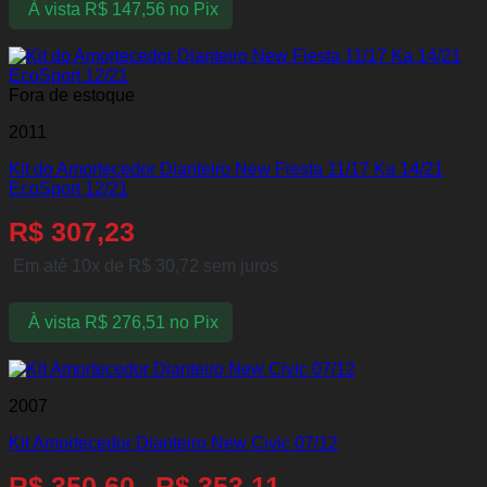
À vista
R$
147,56
no Pix
Fora de estoque
2011
Kit do Amortecedor Dianteiro New Fiesta 11/17 Ka 14/21
EcoSport 12/21
R$
307,23
Em até 10x de
R$
30,72
sem juros
À vista
R$
276,51
no Pix
2007
Kit Amortecedor Dianteiro New Civic 07/12
R$
350,60
R$
353,11