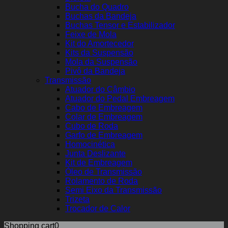
Bucha do Quadro
Buchas da Bandeja
Buchas Tensor e Estabilizador
Feixe de Mola
Kit do Amortecedor
Kits da Suspensão
Mola da Suspensão
Pivô da Bandeja
Transmissão
Atuador do Câmbio
Atuador do Pedal Embreagem
Cabo de Embreagem
Colar de Embreagem
Cubo de Roda
Garfo de Embreagem
Homocinética
Junta Deslizante
Kit de Embreagem
Óleo de Transmissão
Rolamento de Roda
Semi Eixo da Transmissão
Trizeta
Trocador de Calor
Shopping cart
0