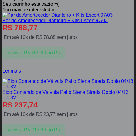
Seu carrinho está vazio =(
You may be interested in…
Par de Amortecedor Dianteiro + Kits Escort 97/03
R$
788,77
Em até 10x de
R$
78,88
sem juros
À vista
R$
709,89
no Pix
Ler mais
Eixo Comando de Válvula Palio Siena Strada Doblo 04/13
1.4 8V
R$
237,74
Em até 10x de
R$
23,77
sem juros
À vista
R$
213,96
no Pix