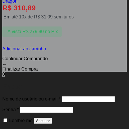
Dragon
R$
310,89
Em até 10x de
R$
31,09
sem juros
À vista
R$
279,80
no Pix
Adicionar ao carrinho
Continuar Comprando
←
Finalizar Compra
0
Entrar
Obrigatório
Nome de usuário ou e-mail
*
Obrigatório
Senha
*
Lembre-me
Acessar