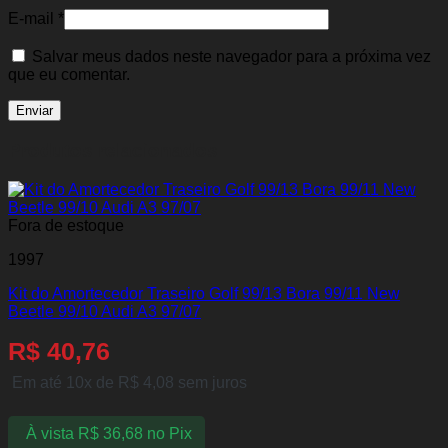
E-mail
*
Salvar meus dados neste navegador para a próxima vez
que eu comentar.
Produtos relacionados
Fora de estoque
1997
Kit do Amortecedor Traseiro Golf 99/13 Bora 99/11 New
Beetle 99/10 Audi A3 97/07
R$
40,76
Em até 10x de
R$
4,08
sem juros
À vista
R$
36,68
no Pix