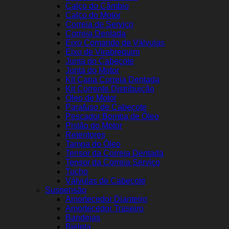
Calço do Câmbio
Calço do Motor
Correia de Serviço
Correia Dentada
Eixo Comando de Válvulas
Eixo de Virabrequim
Junta do Cabeçote
Junta do Motor
Kit Capa Correia Dentada
Kit Corrente Distribuição
Óleo de Motor
Parafuso de Cabeçote
Pescador Bomba de Óleo
Pistão do Motor
Retentores
Tampa do Óleo
Tensor da Correia Dentada
Tensor da Correia Serviço
Tucho
Válvulas de Cabeçote
Suspensão
Amortecedor Dianteiro
Amortecedor Traseiro
Bandejas
Bieleta