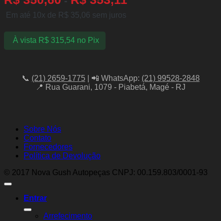
-
Em até 10x de
R$
35,06
sem juros
À vista
R$
315,54
no Pix
📞
(21) 2659-1775
| 📲 WhatsApp:
(21) 99528-2848
📍 Rua Guarani, 1079 - Piabetá, Magé - RJ
Sobre Nós
Contato
Fornecedores
Política de Devolução
© 2017 Nova Gush Autopeças CNPJ: 00.159.803/0001-93
Entrar
Arrefecimento