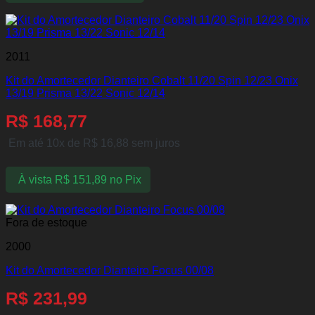
2011
Kit do Amortecedor Dianteiro Cobalt 11/20 Spin 12/23 Onix
13/19 Prisma 13/22 Sonic 12/14
R$
168,77
Em até 10x de
R$
16,88
sem juros
À vista
R$
151,89
no Pix
Fora de estoque
2000
Kit do Amortecedor Dianteiro Focus 00/08
R$
231,99