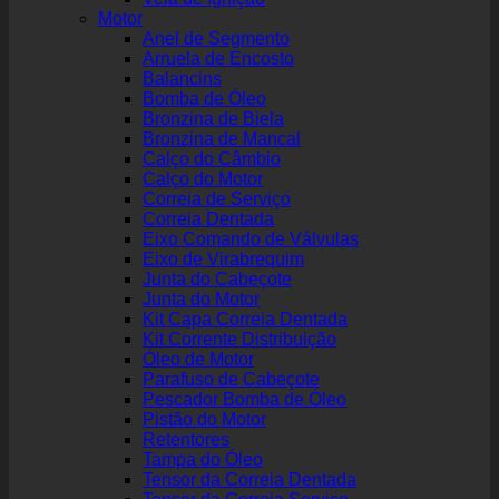
Motor
Anel de Segmento
Arruela de Encosto
Balancins
Bomba de Óleo
Bronzina de Biela
Bronzina de Mancal
Calço do Câmbio
Calço do Motor
Correia de Serviço
Correia Dentada
Eixo Comando de Válvulas
Eixo de Virabrequim
Junta do Cabeçote
Junta do Motor
Kit Capa Correia Dentada
Kit Corrente Distribuição
Óleo de Motor
Parafuso de Cabeçote
Pescador Bomba de Óleo
Pistão do Motor
Retentores
Tampa do Óleo
Tensor da Correia Dentada