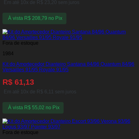
Em até 10x de
R$
23,20
sem juros
À vista
R$
208,79
no Pix
Fora de estoque
1984
Kit do Amortecedor Dianteiro Santana 84/96 Quantum 84/96
Versailles 91/95 Royale 91/95
R$
61,13
Em até 10x de
R$
6,11
sem juros
À vista
R$
55,02
no Pix
Fora de estoque