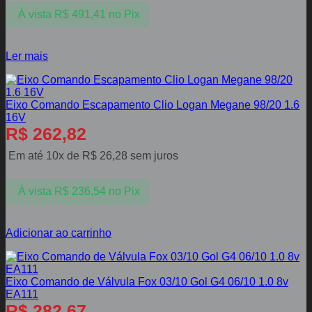
À vista
R$
491,41
no Pix
Ler mais
Eixo Comando Escapamento Clio Logan Megane 98/20 1.6
16V
R$
262,82
Em até 10x de
R$
26,28
sem juros
À vista
R$
236,54
no Pix
Adicionar ao carrinho
Eixo Comando de Válvula Fox 03/10 Gol G4 06/10 1.0 8v
EA111
R$
282,67