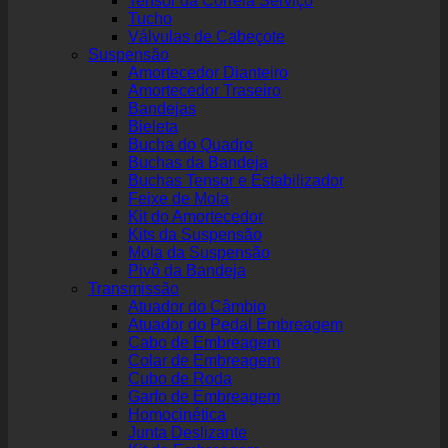
Tensor da Correia Serviço
Tucho
Válvulas de Cabeçote
Suspensão
Amortecedor Dianteiro
Amortecedor Traseiro
Bandejas
Bieleta
Bucha do Quadro
Buchas da Bandeja
Buchas Tensor e Estabilizador
Feixe de Mola
Kit do Amortecedor
Kits da Suspensão
Mola da Suspensão
Pivô da Bandeja
Transmissão
Atuador do Câmbio
Atuador do Pedal Embreagem
Cabo de Embreagem
Colar de Embreagem
Cubo de Roda
Garfo de Embreagem
Homocinética
Junta Deslizante