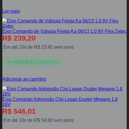
Ler mais
Eixo Comando de Válvula Fiesta Ka 06/13 1.0 8V Flex Zetec
R$
239,20
Em até 10x de
R$
23,92
sem juros
À vista
R$
215,28
no Pix
Adicionar ao carrinho
Eixo Comando Admissão Clio Logan Duster Megane 1.6
16V
R$
546,01
Em até 10x de
R$
54,60
sem juros