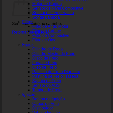
Motor de Partida
Sensor de Nível Combustível
Sensor de Temperatura
Sonda Lambda
Filtros
Sem produto(s) no carrinho.
Filtro de Ar do Motor
Filtro de Cabine
Retornar para a loja
Filtro de Combustível
Filtro de Óleo
Freios
Cilindro de Roda
Cilindro Mestre de Freio
Disco de Freio
Lona de Freio
Óleo de Freio
Pastilha de Freio Dianteiro
Pastilha de Freio Traseira
Sapata de Freio
Sensor do ABS
Tambor de Freio
Ignição
Bobina de Ignição
Cabos de Vela
Distribuidor
Vela de Ignição