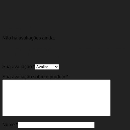
Trw
Avaliações
Não há avaliações ainda.
Seja o primeiro a avaliar “Cilindro Mestre Freio
Idea 06/17 (Sem ABS)”
Sua avaliação
*
Sua avaliação sobre o produto
*
Nome
*