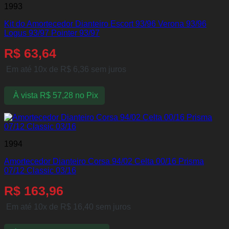
1993
Kit do Amortecedor Dianteiro Escort 93/96 Verona 93/96
Logus 93/97 Pointer 93/97
R$
63,64
Em até 10x de
R$
6,36
sem juros
À vista
R$
57,28
no Pix
1994
Amortecedor Dianteiro Corsa 94/02 Celta 00/16 Prisma
07/12 Classic 03/16
R$
163,96
Em até 10x de
R$
16,40
sem juros