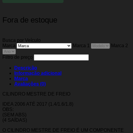
Fora de estoque
Busca por Veículo
Marca
Marca 1
Marca 2
Filtro de preço
Descrição
Informação adicional
Marca
Avaliações (0)
CILINDRO MESTRE DE FREIO
IDEA 2006 ATÉ 2017 (1.4/1.6/1.8)
OBS:
(SEM ABS)
(4 SAÍDAS)
O CILINDRO MESTRE DE FREIO É UM COMPONENTE