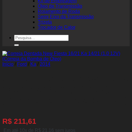
Kit de Embreagem
Óleo de Transmissão
Rolamento de Roda
Semi Eixo da Transmissão
Trizeta
Trocador de Calor
Pesquisar
por:
Início
/
Ford
/
Ka
/
2014
Correia Dentada New Fiesta
16/21 Ka 14/21 (1.0 12V)
(Correia da Bomba de Óleo)
R$
211,61
Em até 10x de
R$
21,16
sem juros