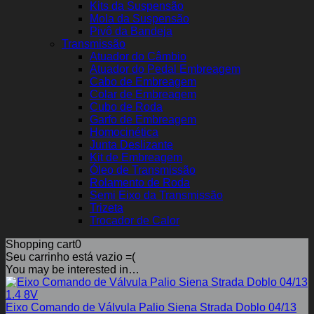
Kits da Suspensão
Mola da Suspensão
Pivô da Bandeja
Transmissão
Atuador do Câmbio
Atuador do Pedal Embreagem
Cabo de Embreagem
Colar de Embreagem
Cubo de Roda
Garfo de Embreagem
Homocinética
Junta Deslizante
Kit de Embreagem
Óleo de Transmissão
Rolamento de Roda
Semi Eixo da Transmissão
Trizeta
Trocador de Calor
Shopping cart
0
Seu carrinho está vazio =(
You may be interested in…
Eixo Comando de Válvula Palio Siena Strada Doblo 04/13