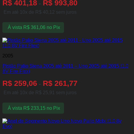
R$
401,18
R$
993,80
-
Em até 10x de
R$
40,12
sem juros
À vista
R$
361,06
no Pix
2005
Pistão Palio Siena 2005 até 2011 – Uno 2005 até 2015 (1.0
8V Fire Flex)
R$
259,06
R$
261,77
-
Em até 10x de
R$
25,91
sem juros
À vista
R$
233,15
no Pix