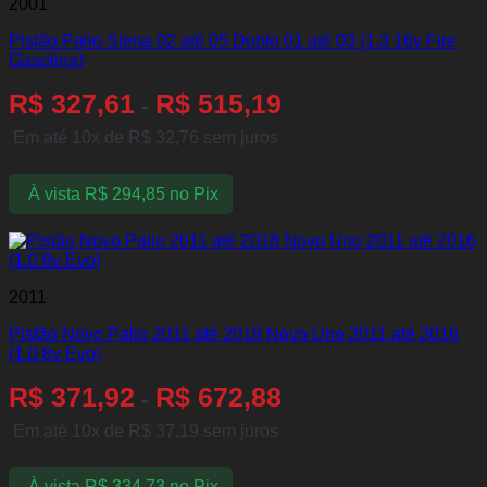
2001
Pistão Palio Siena 02 até 05 Doblo 01 até 03 (1.3 16v Fire
Gasolina)
R$
327,61
R$
515,19
-
Em até 10x de
R$
32,76
sem juros
À vista
R$
294,85
no Pix
2011
Pistão Novo Palio 2011 até 2018 Novo Uno 2011 até 2016
(1.0 8v Evo)
R$
371,92
R$
672,88
-
Em até 10x de
R$
37,19
sem juros
À vista
R$
334,73
no Pix