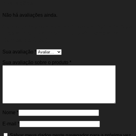
Avaliações
Não há avaliações ainda.
Seja o primeiro a avaliar “Correia Dentada New
Fiesta 16/21 Ka 14/21 (1.0 12V) (Correia da
Bomba de Óleo)”
Sua avaliação
*
Sua avaliação sobre o produto
*
Nome
*
E-mail
*
Salvar meus dados neste navegador para a próxima vez