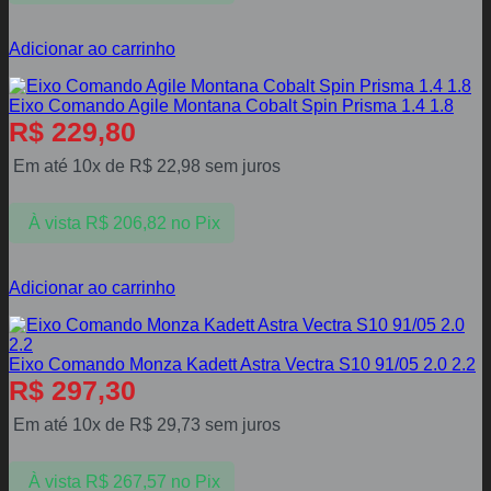
Adicionar ao carrinho
Eixo Comando Agile Montana Cobalt Spin Prisma 1.4 1.8
R$
229,80
Em até 10x de
R$
22,98
sem juros
À vista
R$
206,82
no Pix
Adicionar ao carrinho
Eixo Comando Monza Kadett Astra Vectra S10 91/05 2.0 2.2
R$
297,30
Em até 10x de
R$
29,73
sem juros
À vista
R$
267,57
no Pix