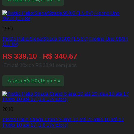
1996
Pistão Palio/Siena/Strada 96/00 (1.5 8V) Fiorino Uno 96/04
(1.5 8v)
R$
339,10
R$
340,57
-
Em até 10x de
R$
33,91
sem juros
À vista
R$
305,19
no Pix
2010
Pistão Palio Strada Grand Siena 10 até 20 Idea 10 até 17
Punto 10 até 17 (1.6 16v Etorq)