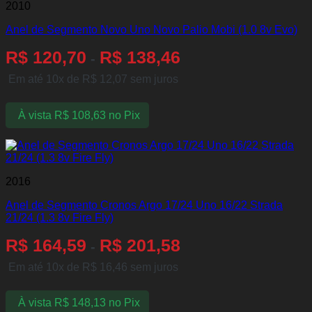
2010
Anel de Segmento Novo Uno Novo Palio Mobi (1.0 8v Evo)
R$
120,70
R$
138,46
-
Em até 10x de
R$
12,07
sem juros
À vista
R$
108,63
no Pix
2016
Anel de Segmento Cronos Argo 17/24 Uno 16/22 Strada
21/24 (1.3 8v Fire Fly)
R$
164,59
R$
201,58
-
Em até 10x de
R$
16,46
sem juros
À vista
R$
148,13
no Pix