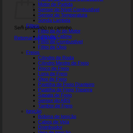
Motor de Partida
Sensor de Nível Combustível
Sensor de Temperatura
Sonda Lambda
Filtros
Sem produto(s) no carrinho.
Filtro de Ar do Motor
Filtro de Cabine
Retornar para a loja
Filtro de Combustível
Filtro de Óleo
Freios
Cilindro de Roda
Cilindro Mestre de Freio
Disco de Freio
Lona de Freio
Óleo de Freio
Pastilha de Freio Dianteiro
Pastilha de Freio Traseira
Sapata de Freio
Sensor do ABS
Tambor de Freio
Ignição
Bobina de Ignição
Cabos de Vela
Distribuidor
Vela de Ignição