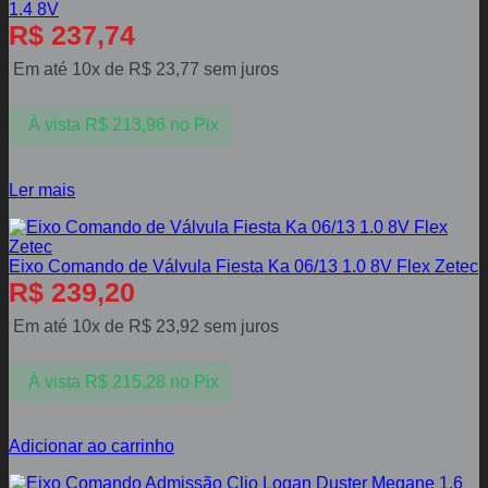
1.4 8V
R$
237,74
Em até 10x de
R$
23,77
sem juros
À vista
R$
213,96
no Pix
Ler mais
Eixo Comando de Válvula Fiesta Ka 06/13 1.0 8V Flex Zetec
R$
239,20
Em até 10x de
R$
23,92
sem juros
À vista
R$
215,28
no Pix
Adicionar ao carrinho