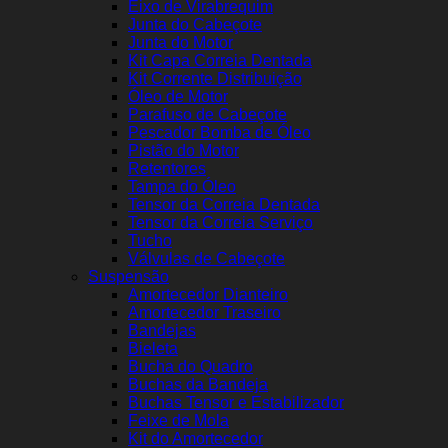
Eixo de Virabrequim
Junta do Cabeçote
Junta do Motor
Kit Capa Correia Dentada
Kit Corrente Distribuição
Óleo de Motor
Parafuso de Cabeçote
Pescador Bomba de Óleo
Pistão do Motor
Retentores
Tampa do Óleo
Tensor da Correia Dentada
Tensor da Correia Serviço
Tucho
Válvulas de Cabeçote
Suspensão
Amortecedor Dianteiro
Amortecedor Traseiro
Bandejas
Bieleta
Bucha do Quadro
Buchas da Bandeja
Buchas Tensor e Estabilizador
Feixe de Mola
Kit do Amortecedor