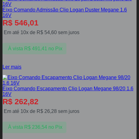
Eixo Comando Admissão Clio Logan Duster Megane 1.6
16V
R$
546,01
Em até 10x de
R$
54,60
sem juros
À vista
R$
491,41
no Pix
Ler mais
Eixo Comando Escapamento Clio Logan Megane 98/20 1.6
16V
R$
262,82
Em até 10x de
R$
26,28
sem juros
À vista
R$
236,54
no Pix