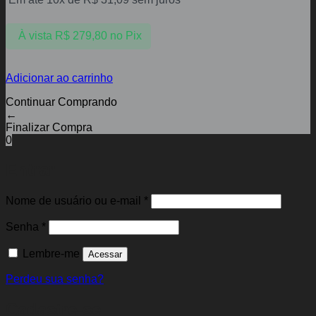
À vista
R$
279,80
no Pix
Adicionar ao carrinho
Continuar Comprando
←
Finalizar Compra
0
Entrar
Obrigatório
Nome de usuário ou e-mail
*
Obrigatório
Senha
*
Lembre-me
Acessar
Perdeu sua senha?
Cadastre-se