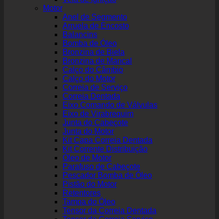
Motor
Anel de Segmento
Arruela de Encosto
Balancins
Bomba de Óleo
Bronzina de Biela
Bronzina de Mancal
Calço do Câmbio
Calço do Motor
Correia de Serviço
Correia Dentada
Eixo Comando de Válvulas
Eixo de Virabrequim
Junta do Cabeçote
Junta do Motor
Kit Capa Correia Dentada
Kit Corrente Distribuição
Óleo de Motor
Parafuso de Cabeçote
Pescador Bomba de Óleo
Pistão do Motor
Retentores
Tampa do Óleo
Tensor da Correia Dentada