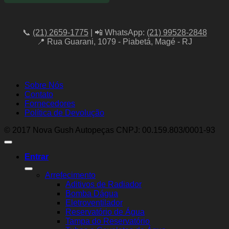
📞
(21) 2659-1775
| 📲 WhatsApp:
(21) 99528-2848
📍 Rua Guarani, 1079 - Piabetá, Magé - RJ
Sobre Nós
Contato
Fornecedores
Política de Devolução
© 2017 Nova Gush Autopeças CNPJ: 00.159.803/0001-93
Entrar
Arrefecimento
Aditivos de Radiador
Bomba Dágua
Eletroventilador
Reservatório de Água
Tampa do Reservatório