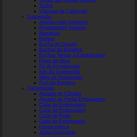
Tensor da Correia Serviço
Tucho
Válvulas de Cabeçote
Suspensão
Amortecedor Dianteiro
Amortecedor Traseiro
Bandejas
Bieleta
Bucha do Quadro
Buchas da Bandeja
Buchas Tensor e Estabilizador
Feixe de Mola
Kit do Amortecedor
Kits da Suspensão
Mola da Suspensão
Pivô da Bandeja
Transmissão
Atuador do Câmbio
Atuador do Pedal Embreagem
Cabo de Embreagem
Colar de Embreagem
Cubo de Roda
Garfo de Embreagem
Homocinética
Junta Deslizante