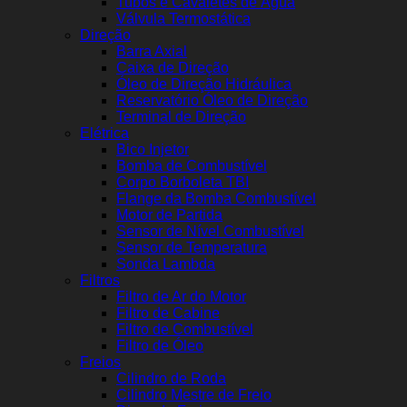
Tubos e Cavaletes de Água
Válvula Termostática
Direção
Barra Axial
Caixa de Direção
Óleo de Direção Hidráulica
Reservatório Óleo de Direção
Terminal de Direção
Elétrica
Bico Injetor
Bomba de Combustível
Corpo Borboleta TBI
Flange da Bomba Combustível
Motor de Partida
Sensor de Nível Combustível
Sensor de Temperatura
Sonda Lambda
Filtros
Filtro de Ar do Motor
Filtro de Cabine
Filtro de Combustível
Filtro de Óleo
Freios
Cilindro de Roda
Cilindro Mestre de Freio