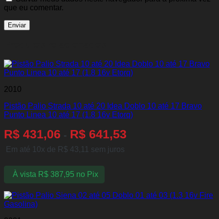
que eu comentar.
Produtos relacionados
2010
Pistão Palio Strada 10 até 20 Idea Doblo 10 até 17 Bravo
Punto Linea 10 até 17 (1.8 16v Etorq)
R$
431,06
R$
641,53
-
Em até 10x de
R$
43,11
sem juros
À vista
R$
387,95
no Pix