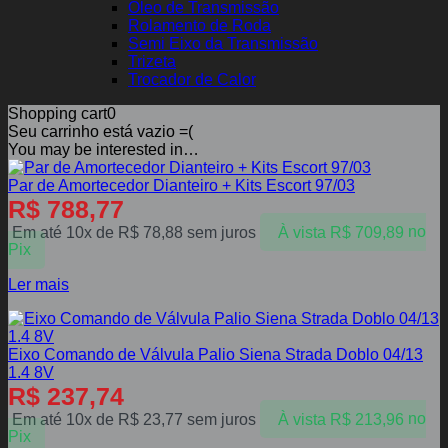
Óleo de Transmissão
Rolamento de Roda
Semi Eixo da Transmissão
Trizeta
Trocador de Calor
Shopping cart
0
Seu carrinho está vazio =(
You may be interested in…
Par de Amortecedor Dianteiro + Kits Escort 97/03
R$
788,77
Em até 10x de
R$
78,88
sem juros
À vista
R$
709,89
no
Pix
Ler mais
Eixo Comando de Válvula Palio Siena Strada Doblo 04/13
1.4 8V
R$
237,74
Em até 10x de
R$
23,77
sem juros
À vista
R$
213,96
no
Pix