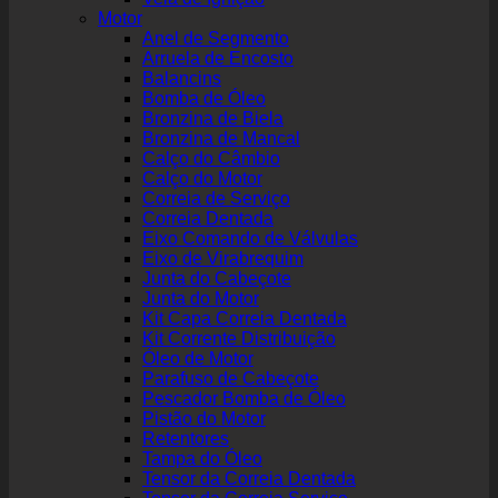
Motor
Anel de Segmento
Arruela de Encosto
Balancins
Bomba de Óleo
Bronzina de Biela
Bronzina de Mancal
Calço do Câmbio
Calço do Motor
Correia de Serviço
Correia Dentada
Eixo Comando de Válvulas
Eixo de Virabrequim
Junta do Cabeçote
Junta do Motor
Kit Capa Correia Dentada
Kit Corrente Distribuição
Óleo de Motor
Parafuso de Cabeçote
Pescador Bomba de Óleo
Pistão do Motor
Retentores
Tampa do Óleo
Tensor da Correia Dentada