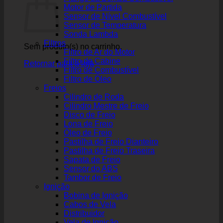
Motor de Partida
Sensor de Nível Combustível
Sensor de Temperatura
Sonda Lambda
Filtros
Sem produto(s) no carrinho.
Filtro de Ar do Motor
Filtro de Cabine
Retornar para a loja
Filtro de Combustível
Filtro de Óleo
Freios
Cilindro de Roda
Cilindro Mestre de Freio
Disco de Freio
Lona de Freio
Óleo de Freio
Pastilha de Freio Dianteiro
Pastilha de Freio Traseira
Sapata de Freio
Sensor do ABS
Tambor de Freio
Ignição
Bobina de Ignição
Cabos de Vela
Distribuidor
Vela de Ignição