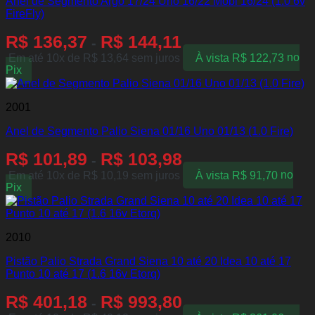
Anel de Segmento Argo 17/24 Uno 16/22 Mobi 16/24 (1.0 6v
FireFly)
R$
136,37
R$
144,11
-
Em até 10x de
R$
13,64
sem juros
À vista
R$
122,73
no
Pix
2001
Anel de Segmento Palio Siena 01/16 Uno 01/13 (1.0 Fire)
R$
101,89
R$
103,98
-
Em até 10x de
R$
10,19
sem juros
À vista
R$
91,70
no
Pix
2010
Pistão Palio Strada Grand Siena 10 até 20 Idea 10 até 17
Punto 10 até 17 (1.6 16v Etorq)
R$
401,18
R$
993,80
-