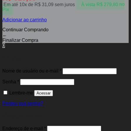
Em até 10x de
R$
31,09
sem juros
À vista
R$
279,80
no
Pix
Adicionar ao carrinho
Continuar Comprando
←
Finalizar Compra
0
Entrar
Obrigatório
Nome de usuário ou e-mail
*
Obrigatório
Senha
*
Lembre-me
Acessar
Perdeu sua senha?
Cadastre-se
Obrigatório
Endereço de e-mail
*