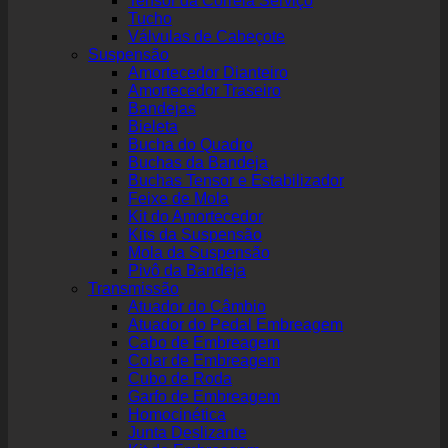
Tensor da Correia Serviço
Tucho
Válvulas de Cabeçote
Suspensão
Amortecedor Dianteiro
Amortecedor Traseiro
Bandejas
Bieleta
Bucha do Quadro
Buchas da Bandeja
Buchas Tensor e Estabilizador
Feixe de Mola
Kit do Amortecedor
Kits da Suspensão
Mola da Suspensão
Pivô da Bandeja
Transmissão
Atuador do Câmbio
Atuador do Pedal Embreagem
Cabo de Embreagem
Colar de Embreagem
Cubo de Roda
Garfo de Embreagem
Homocinética
Junta Deslizante