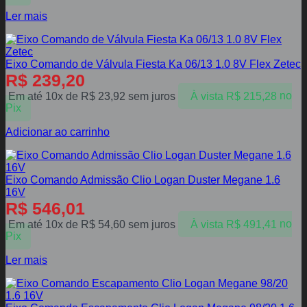
Ler mais
Eixo Comando de Válvula Fiesta Ka 06/13 1.0 8V Flex Zetec
R$
239,20
Em até 10x de
R$
23,92
sem juros
À vista
R$
215,28
no
Pix
Adicionar ao carrinho
Eixo Comando Admissão Clio Logan Duster Megane 1.6
16V
R$
546,01
Em até 10x de
R$
54,60
sem juros
À vista
R$
491,41
no
Pix
Ler mais