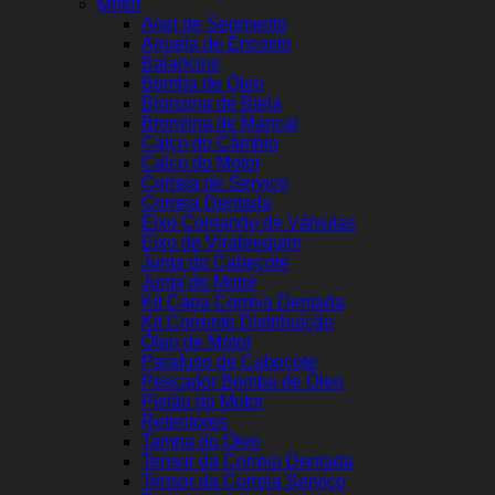
Motor
Anel de Segmento
Arruela de Encosto
Balancins
Bomba de Óleo
Bronzina de Biela
Bronzina de Mancal
Calço do Câmbio
Calço do Motor
Correia de Serviço
Correia Dentada
Eixo Comando de Válvulas
Eixo de Virabrequim
Junta do Cabeçote
Junta do Motor
Kit Capa Correia Dentada
Kit Corrente Distribuição
Óleo de Motor
Parafuso de Cabeçote
Pescador Bomba de Óleo
Pistão do Motor
Retentores
Tampa do Óleo
Tensor da Correia Dentada
Tensor da Correia Serviço