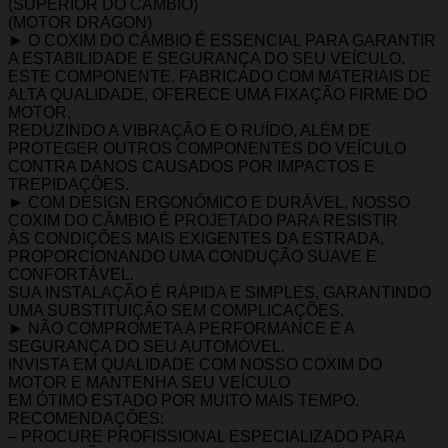
(SUPERIOR DO CAMBIO)
(MOTOR DRAGON)
► O COXIM DO CÂMBIO É ESSENCIAL PARA GARANTIR
A ESTABILIDADE E SEGURANÇA DO SEU VEÍCULO.
ESTE COMPONENTE, FABRICADO COM MATERIAIS DE
ALTA QUALIDADE, OFERECE UMA FIXAÇÃO FIRME DO
MOTOR,
REDUZINDO A VIBRAÇÃO E O RUÍDO, ALÉM DE
PROTEGER OUTROS COMPONENTES DO VEÍCULO
CONTRA DANOS CAUSADOS POR IMPACTOS E
TREPIDAÇÕES.
► COM DESIGN ERGONÔMICO E DURÁVEL, NOSSO
COXIM DO CÂMBIO É PROJETADO PARA RESISTIR
ÀS CONDIÇÕES MAIS EXIGENTES DA ESTRADA,
PROPORCIONANDO UMA CONDUÇÃO SUAVE E
CONFORTÁVEL.
SUA INSTALAÇÃO É RÁPIDA E SIMPLES, GARANTINDO
UMA SUBSTITUIÇÃO SEM COMPLICAÇÕES.
► NÃO COMPROMETA A PERFORMANCE E A
SEGURANÇA DO SEU AUTOMÓVEL.
INVISTA EM QUALIDADE COM NOSSO COXIM DO
MOTOR E MANTENHA SEU VEÍCULO
EM ÓTIMO ESTADO POR MUITO MAIS TEMPO.
RECOMENDAÇÕES:
– PROCURE PROFISSIONAL ESPECIALIZADO PARA