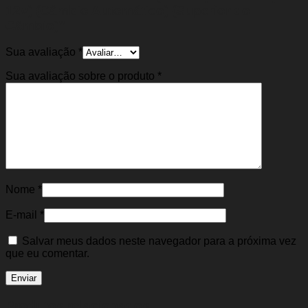
12v) (Câmbio Automático) (Superior do
Câmbio)”
Sua avaliação
*
Sua avaliação sobre o produto
*
Nome
*
E-mail
*
Salvar meus dados neste navegador para a próxima vez
que eu comentar.
Produtos relacionados