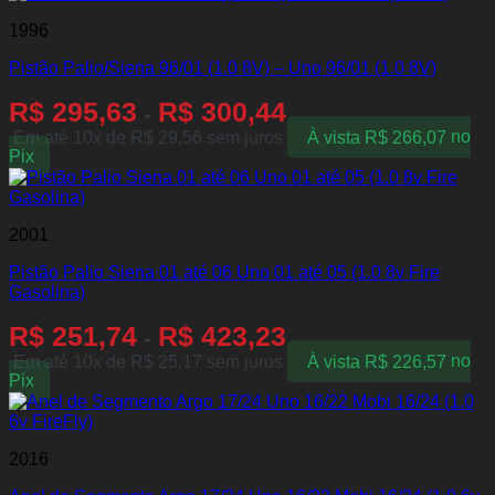
1996
Pistão Palio/Siena 96/01 (1.0 8V) – Uno 96/01 (1.0 8V)
R$
295,63
R$
300,44
-
Em até 10x de
R$
29,56
sem juros
À vista
R$
266,07
no
Pix
2001
Pistão Palio Siena 01 até 06 Uno 01 até 05 (1.0 8v Fire
Gasolina)
R$
251,74
R$
423,23
-
Em até 10x de
R$
25,17
sem juros
À vista
R$
226,57
no
Pix
2016