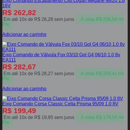
Eixo Comando Escapamento Clio Logan Megane 98/20 1.6
16V
R$
262,82
Em até 10x de
R$
26,28
sem juros
À vista
R$
236,54
no
Pix
Adicionar ao carrinho
Eixo Comando de Válvula Fox 03/10 Gol G4 06/10 1.0 8v
EA111
R$
282,67
Em até 10x de
R$
28,27
sem juros
À vista
R$
254,41
no
Pix
Adicionar ao carrinho
Eixo Comando Corsa Classic Celta Prisma 95/09 1.0 8V
R$
199,49
Em até 10x de
R$
19,95
sem juros
À vista
R$
179,54
no
Pix