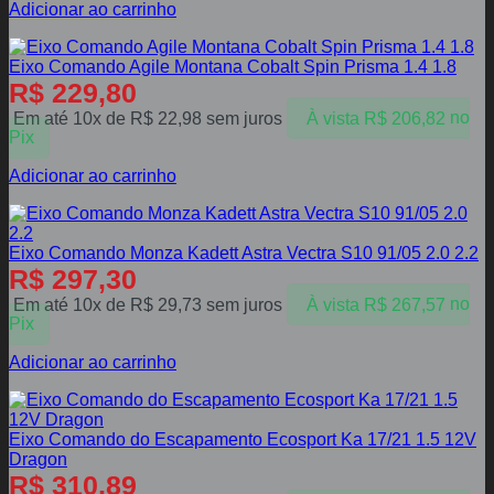
Adicionar ao carrinho
Eixo Comando Agile Montana Cobalt Spin Prisma 1.4 1.8
R$
229,80
Em até 10x de
R$
22,98
sem juros
À vista
R$
206,82
no
Pix
Adicionar ao carrinho
Eixo Comando Monza Kadett Astra Vectra S10 91/05 2.0 2.2
R$
297,30
Em até 10x de
R$
29,73
sem juros
À vista
R$
267,57
no
Pix
Adicionar ao carrinho
Eixo Comando do Escapamento Ecosport Ka 17/21 1.5 12V
Dragon
R$
310,89