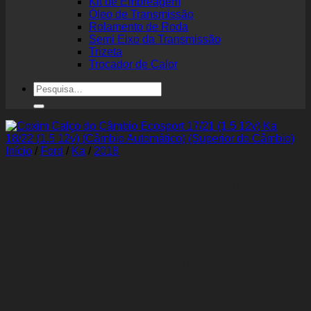
Kit de Embreagem
Óleo de Transmissão
Rolamento de Roda
Semi Eixo da Transmissão
Trizeta
Trocador de Calor
Pesquisar
por:
Início
/
Ford
/
Ka
/
2018
Coxim Calço do Câmbio
Ecosport 17/21 (1.5 12v) Ka
18/22 (1.5 12v) (Câmbio
Automático) (Superior do
Câmbio)