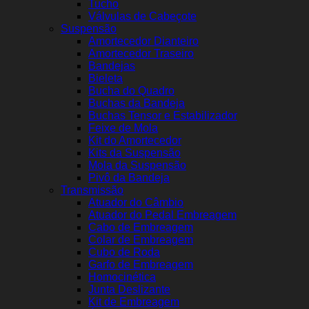
Tucho
Válvulas de Cabeçote
Suspensão
Amortecedor Dianteiro
Amortecedor Traseiro
Bandejas
Bieleta
Bucha do Quadro
Buchas da Bandeja
Buchas Tensor e Estabilizador
Feixe de Mola
Kit do Amortecedor
Kits da Suspensão
Mola da Suspensão
Pivô da Bandeja
Transmissão
Atuador do Câmbio
Atuador do Pedal Embreagem
Cabo de Embreagem
Colar de Embreagem
Cubo de Roda
Garfo de Embreagem
Homocinética
Junta Deslizante
Kit de Embreagem