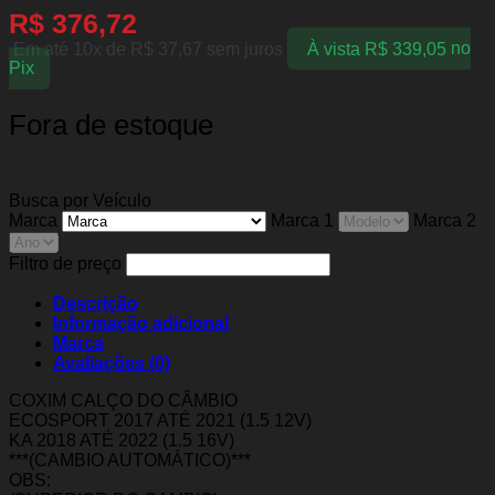
R$
376,72
Em até 10x de
R$
37,67
sem juros
À vista
R$
339,05
no
Pix
Fora de estoque
Busca por Veículo
Marca
Marca 1
Marca 2
Filtro de preço
Descrição
Informação adicional
Marca
Avaliações (0)
COXIM CALÇO DO CÂMBIO
ECOSPORT 2017 ATÉ 2021 (1.5 12V)
KA 2018 ATÉ 2022 (1.5 16V)
***(CAMBIO AUTOMÁTICO)***
OBS: