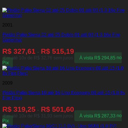
2001
Pistão Palio Siena 02 até 05 Doblo 01 até 03 (1.3 16v Fire
Gasolina)
R$
327,61
R$
515,19
-
Em até 10x de
R$
32,76
sem juros
À vista
R$
294,85
no
Pix
2009
Pistão Palio Siena 10 até 16 Uno Economy 09 até 15 (1.0 8v
Fire Flex)
R$
319,25
R$
501,60
-
Em até 10x de
R$
31,93
sem juros
À vista
R$
287,33
no
Pix