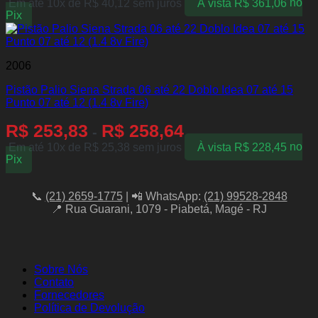
Em até 10x de
R$
40,12
sem juros
À vista
R$
361,06
no
Pix
2006
Pistão Palio Siena Strada 06 até 22 Doblo Idea 07 até 15
Punto 07 até 12 (1.4 8v Fire)
R$
253,83
R$
258,64
-
Em até 10x de
R$
25,38
sem juros
À vista
R$
228,45
no
Pix
📞
(21) 2659-1775
| 📲 WhatsApp:
(21) 99528-2848
📍 Rua Guarani, 1079 - Piabetá, Magé - RJ
Sobre Nós
Contato
Fornecedores
Política de Devolução