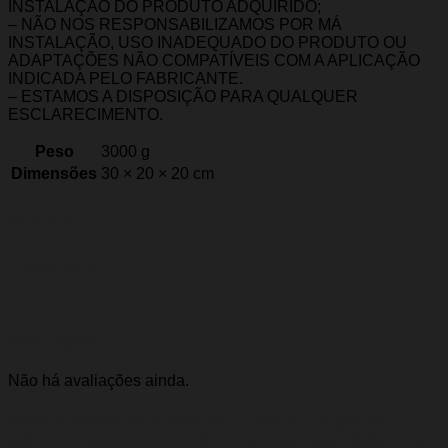
INSTALAÇÃO DO PRODUTO ADQUIRIDO;
– NÃO NOS RESPONSABILIZAMOS POR MÁ
INSTALAÇÃO, USO INADEQUADO DO PRODUTO OU
ADAPTAÇÕES NÃO COMPATÍVEIS COM A APLICAÇÃO
INDICADA PELO FABRICANTE.
– ESTAMOS A DISPOSIÇÃO PARA QUALQUER
ESCLARECIMENTO.
Peso
3000 g
Dimensões
30 × 20 × 20 cm
Marca
Importado
Avaliações
Não há avaliações ainda.
Seja o primeiro a avaliar “Coxim Calço do
Câmbio Ecosport 17/21 (1.5 12v) Ka 18/22 (1.5